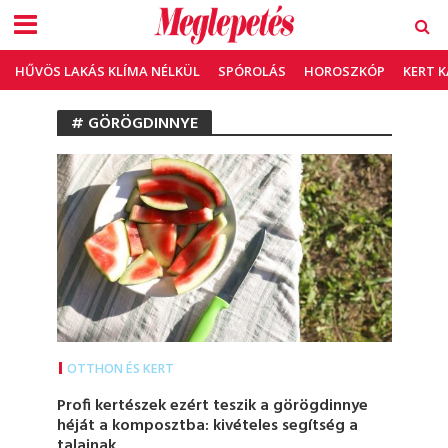
HŰVÖS LAKÁS KLÍMA NÉLKÜL
SPÓROLÁS
HOROSZKÓP
KERT 
# GÖRÖGDINNYE
OTTHON ÉS KERT
Profi kertészek ezért teszik a görögdinnye
héját a komposztba: kivételes segítség a
talajnak