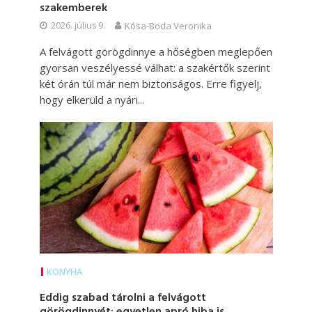
szakemberek
2026. július 9.
Kósa-Boda Veronika
A felvágott görögdinnye a hőségben meglepően
gyorsan veszélyessé válhat: a szakértők szerint
két órán túl már nem biztonságos. Erre figyelj,
hogy elkerüld a nyári...
KONYHA
Eddig szabad tárolni a felvágott
görögdinnyét: egyetlen apró hiba is