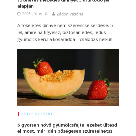
tökéletes mézédes dinnyét 5 árulkodó jel
alapján
2025. július 10.
Zádori Viktória
A tökéletes dinnye nem szerencse kérdése. 5
jel, amire ha figyelsz, biztosan édes, lédús
gyümölcs kerül a kosaradba – csalódás nélkül!
OTTHON ÉS KERT
6 gyorsan növő gyümölcsfajta: ezeket ültesd
el most, már idén bőségesen szüretelhetsz