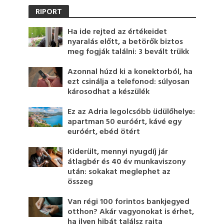
RIPORT
Ha ide rejted az értékeidet
nyaralás előtt, a betörők biztos
meg fogják találni: 3 bevált trükk
Azonnal húzd ki a konektorból, ha
ezt csinálja a telefonod: súlyosan
károsodhat a készülék
Ez az Adria legolcsóbb üdülőhelye:
apartman 50 euróért, kávé egy
euróért, ebéd ötért
Kiderült, mennyi nyugdíj jár
átlagbér és 40 év munkaviszony
után: sokakat meglephet az
összeg
Van régi 100 forintos bankjegyed
otthon? Akár vagyonokat is érhet,
ha ilyen hibát találsz rajta