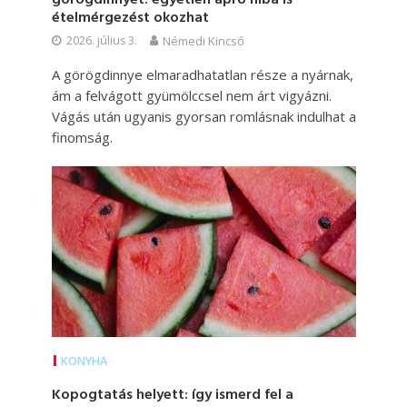
ételmérgezést okozhat
2026. július 3.
Némedi Kincső
A görögdinnye elmaradhatatlan része a nyárnak,
ám a felvágott gyümölccsel nem árt vigyázni.
Vágás után ugyanis gyorsan romlásnak indulhat a
finomság.
KONYHA
Kopogtatás helyett: így ismerd fel a