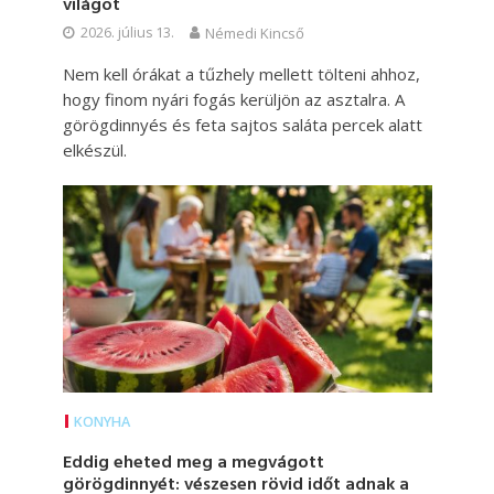
világot
2026. július 13.
Némedi Kincső
Nem kell órákat a tűzhely mellett tölteni ahhoz,
hogy finom nyári fogás kerüljön az asztalra. A
görögdinnyés és feta sajtos saláta percek alatt
elkészül.
KONYHA
Eddig eheted meg a megvágott
görögdinnyét: vészesen rövid időt adnak a