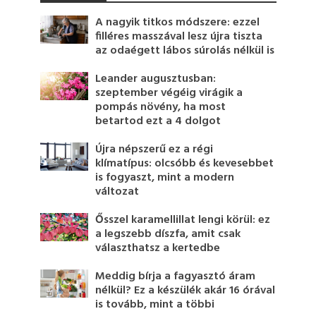
A nagyik titkos módszere: ezzel
filléres masszával lesz újra tiszta
az odaégett lábos súrolás nélkül is
Leander augusztusban:
szeptember végéig virágik a
pompás növény, ha most
betartod ezt a 4 dolgot
Újra népszerű ez a régi
klímatípus: olcsóbb és kevesebbet
is fogyaszt, mint a modern
változat
Ősszel karamellillat lengi körül: ez
a legszebb díszfa, amit csak
választhatsz a kertedbe
Meddig bírja a fagyasztó áram
nélkül? Ez a készülék akár 16 órával
is tovább, mint a többi