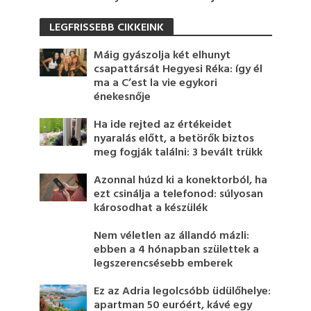
LEGFRISSEBB CIKKEINK
Máig gyászolja két elhunyt
csapattársát Hegyesi Réka: így él
ma a C’est la vie egykori
énekesnője
Ha ide rejted az értékeidet
nyaralás előtt, a betörők biztos
meg fogják találni: 3 bevált trükk
Azonnal húzd ki a konektorból, ha
ezt csinálja a telefonod: súlyosan
károsodhat a készülék
Nem véletlen az állandó mázli:
ebben a 4 hónapban születtek a
legszerencsésebb emberek
Ez az Adria legolcsóbb üdülőhelye:
apartman 50 euróért, kávé egy