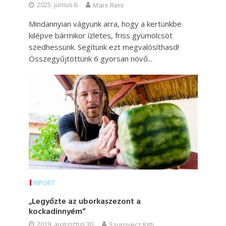
2025. június 6.
Marx Reni
Mindannyian vágyunk arra, hogy a kertünkbe
kilépve bármikor ízletes, friss gyümölcsöt
szedhessünk. Segítünk ezt megvalósíthasd!
Összegyűjtöttünk 6 gyorsan növő...
RIPORT
„Legyőzte az uborkaszezont a
kockadinnyém”
2019. augusztus 30.
Szurovecz Kitti