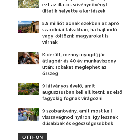
ezt az illatos sövénynövényt
ültetik helyette a kertészek
5,5 milliót adnak ezekben az apró
szardíniai falvakban, ha hajlandó
vagy költözni: magyarokat is
várnak
Kiderült, mennyi nyugdíj jár
átlagbér és 40 év munkaviszony
után: sokakat meglephet az
összeg
9 látványos évelő, amit
augusztusban kell elültetni: az első
fagyokig fognak virágozni
9 szobanövény, amit most kell
visszavágnod nyáron: így lesznek
dúsabbak és egészségesebbek
OTTHON