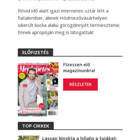
Rövid idő alatt igazi internetes sztár lett a
fiatalember, akinek Hódmezővásárhelyen
sikerült kocka alakú görögdinnyét termesztenie.
Ennek apropóján meg is látogattuk!
ELŐFIZETÉS
Fizessen elő
magazinunkra!
RÉSZLETEK
TOP CIKKEK
Lassan kinyírja a hőség a tujákat: