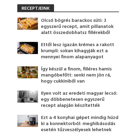
RECEPTJEINK
Olcsó bögrés barackos süti: 3
egyszerű recept, amit pillanatok
alatt összedobhatsz fillérekből
Ettől lesz igazán krémes a rakott
krumpli: sokan kihagyják ezt a
mennyei finom alapanyagot
Így készül a finom, filléres hamis
mangóbefőtt: senki nem jön rá,
hogy cukkiniből van
Ilyen volt az eredeti magyar lecsó:
egy döbbenetesen egyszerű
recept alapján készítették
Ezt a 4 konyhai gépet mindig húzd
ki a konnektorból: meghibásodás
esetén tűzveszélyesek lehetnek