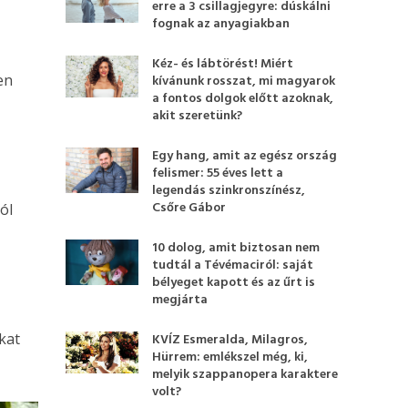
erre a 3 csillagjegyre: dúskálni
fognak az anyagiakban
Kéz- és lábtörést! Miért
en
kívánunk rosszat, mi magyarok
a fontos dolgok előtt azoknak,
akit szeretünk?
Egy hang, amit az egész ország
felismer: 55 éves lett a
legendás szinkronszínész,
Csőre Gábor
ól
10 dolog, amit biztosan nem
tudtál a Tévémaciról: saját
bélyeget kapott és az űrt is
megjárta
kat
KVÍZ Esmeralda, Milagros,
Hürrem: emlékszel még, ki,
melyik szappanopera karaktere
volt?