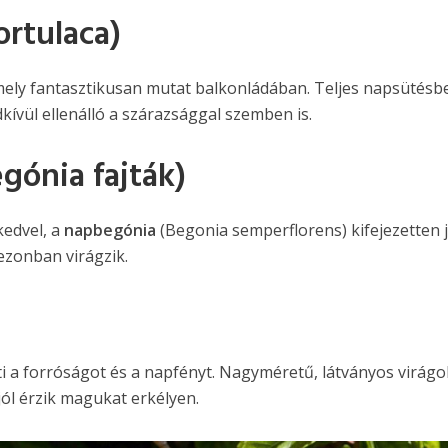
ortulaca)
mely fantasztikusan mutat balkonládában. Teljes napsütésb
kívül ellenálló a szárazsággal szemben is.
gónia fajták)
kedvel, a
napbegónia
(Begonia semperflorens) kifejezetten j
zezonban virágzik.
i a forróságot és a napfényt. Nagyméretű, látványos virágo
 jól érzik magukat erkélyen.