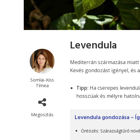
Levendula
Mediterrán származása miatt im
Kevés gondozást igényel, és a
Somlai-Kiss
Tímea
Tipp:
Ha cserepes levendulá
hosszúak és mélyre hatoln
Megosztás
Levendula gondozása – Íg
Öntözés: Szárazságtűrő növény