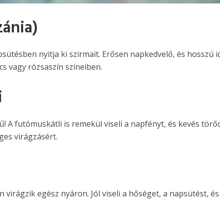
zánia)
psütésben nyitja ki szirmait. Erősen napkedvelő, és hosszú 
cs vagy rózsaszín színeiben.
i
! A futómuskátli is remekül viseli a napfényt, és kevés törő
ges virágzásért.
 virágzik egész nyáron. Jól viseli a hőséget, a napsütést, és