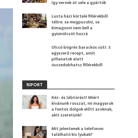
így vernek át vele a gyártók
Lusta házi körtelé fillérekből
télire: se megpucolni, se
kimagozni nem kell a
gyümölcsöt hozzá
Olcsó bögrés barackos süti: 3
egyszerű recept, amit
pillanatok alatt
összedobhatsz fillérekből
RIPORT
Kéz- és lábtörést! Miért
kívánunk rosszat, mi magyarok
a fontos dolgok előtt azoknak,
akit szeretünk?
Mit jelentenek a telefonon
található kis lyukak?