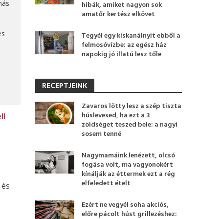
más
hibák, amiket nagyon sok
amatőr kertész elkövet
és
Tegyél egy kiskanálnyit ebből a
felmosóvízbe: az egész ház
napokig jó illatú lesz tőle
RECEPTJEINK
Zavaros lötty lesz a szép tiszta
húslevesed, ha ezt a 3
ll
zöldséget teszed bele: a nagyi
sosem tenné
Nagymamáink lenézett, olcsó
fogása volt, ma vagyonokért
kínálják az éttermek ezt a rég
elfeledett ételt
 és
Ezért ne vegyél soha akciós,
előre pácolt húst grillezéshez: