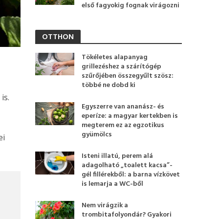
első fagyokig fognak virágozni
OTTHON
Tökéletes alapanyag
grillezéshez a szárítógép
szűrőjében összegyűlt szösz:
többé ne dobd ki
is.
Egyszerre van ananász- és
eperíze: a magyar kertekben is
megterem ez az egzotikus
gyümölcs
ei
Isteni illatú, perem alá
adagolható „toalett kacsa”-
gél fillérekből: a barna vízkövet
is lemarja a WC-ből
Nem virágzik a
trombitafolyondár? Gyakori