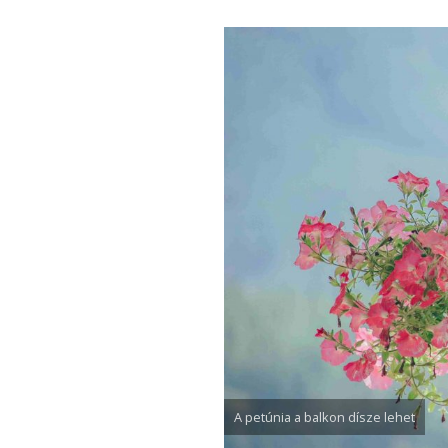
A petúnia a balkon dísze lehet