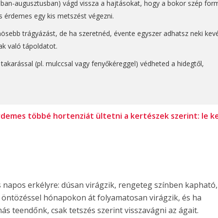
usban-augusztusban) vágd vissza a hajtásokat, hogy a bokor szép for
s érdemes egy kis metszést végezni.
ösebb trágyázást, de ha szeretnéd, évente egyszer adhatsz neki kev
k való tápoldatot.
t takarással (pl. mulccsal vagy fenyőkéreggel) védheted a hidegtől,
demes többé hortenziát ültetni a kertészek szerint: le ke
s napos erkélyre: dúsan virágzik, rengeteg színben kapható,
s öntözéssel hónapokon át folyamatosan virágzik, és ha
ás teendőnk, csak tetszés szerint visszavágni az ágait.