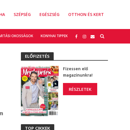
HA
SZÉPSÉG
EGÉSZSÉG
OTTHON ÉS KERT
ARTÁSI OKOSSÁGOK
KONYHAI TIPPEK
ELŐFIZETÉS
Fizessen elő
magazinunkra!
RÉSZLETEK
em
TOP CIKKEK