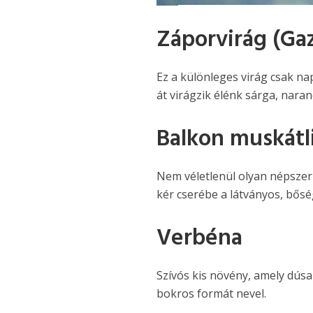
Záporvirág (Ga
Ez a különleges virág csak na
át virágzik élénk sárga, naran
Balkon muskátl
Nem véletlenül olyan népszerű
kér cserébe a látványos, bősé
Verbéna
Szívós kis növény, amely dúsan
bokros formát nevel.