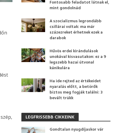
Fontosabb feladatot látnak el,
mint gondolnád
A szocializmus legrondább
csillárai voltak: ma már
százezreket érhetnek ezek a
időn
darabok
Hűvös erdei kirándulások
unokával kisvasutakon: ez a 9
legszebb hazai útvonal
kánikulára
dést
Ha ide rejted az értékeidet
nyaralás előtt, a betörők
biztos meg fogják találni: 3
bevált trükk
LEGFRISSEBB CIKKEINK
 szép,
Gondtalan nyugdíjaskor vár