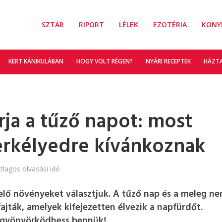
SZTÁR
RIPORT
LÉLEK
EZOTÉRIA
KONY
KERT KÁNIKULÁBAN
HOGY VOLT RÉGEN?
NYÁRI RECEPTEK
HÁZT
rja a tűző napot: most
 erkélyedre kívánkoznak
tlagos olvasási idő
lelő növényeket választjuk. A tűző nap és a meleg n
jták, amelyek kifejezetten élvezik a napfürdőt.
 gyönyörködhess bennük!