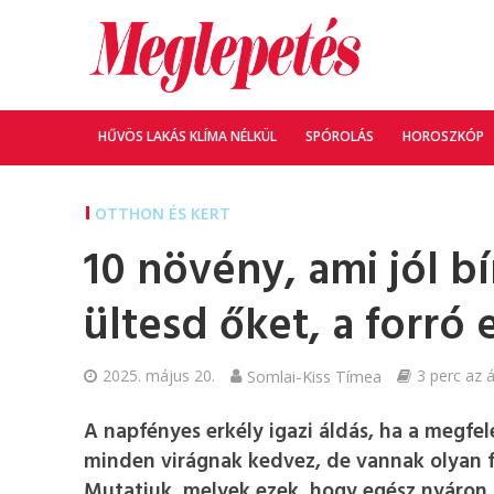
HŰVÖS LAKÁS KLÍMA NÉLKÜL
SPÓROLÁS
HOROSZKÓP
OTTHON ÉS KERT
10 növény, ami jól bí
ültesd őket, a forró
2025. május 20.
Somlai-Kiss Tímea
3 perc az á
A napfényes erkély igazi áldás, ha a megfe
minden virágnak kedvez, de vannak olyan fa
Mutatjuk, melyek ezek, hogy egész nyáron