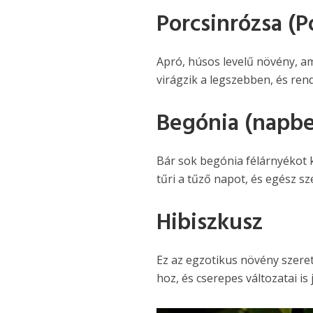
Porcsinrózsa (P
Apró, húsos levelű növény, a
virágzik a legszebben, és rend
Begónia (napbe
Bár sok begónia félárnyékot 
tűri a tűző napot, és egész s
Hibiszkusz
Ez az egzotikus növény szeret
hoz, és cserepes változatai is