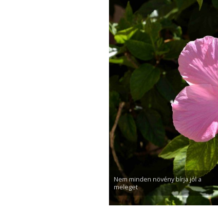
Nem minden növény bírja jól a
meleget