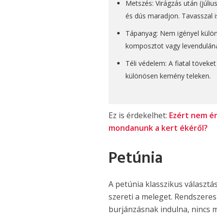
Metszés: Virágzás után (júli
és dús maradjon. Tavasszal i
Tápanyag: Nem igényel külön
komposztot vagy levendulána
Téli védelem: A fiatal töveke
különösen kemény teleken.
Ez is érdekelhet:
Ezért nem ér
mondanunk a kert ékéről?
Petúnia
A petúnia klasszikus választá
szereti a meleget. Rendszere
burjánzásnak indulna, nincs m