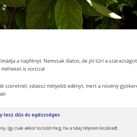
ádja a napfényt. Nemcsak illatos, de jól tűri a szárazságot 
 méheket is vonzza!
t szeretnél, válassz mélyebb edényt, mert a növény gyöker
ak!
y lesz dús és egészséges
, így csak akkor locsold meg, ha a talaj teljesen kiszáradt.