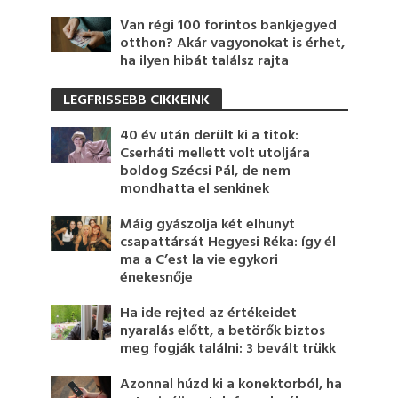
Van régi 100 forintos bankjegyed
otthon? Akár vagyonokat is érhet,
ha ilyen hibát találsz rajta
LEGFRISSEBB CIKKEINK
40 év után derült ki a titok:
Cserháti mellett volt utoljára
boldog Szécsi Pál, de nem
mondhatta el senkinek
Máig gyászolja két elhunyt
csapattársát Hegyesi Réka: így él
ma a C’est la vie egykori
énekesnője
Ha ide rejted az értékeidet
nyaralás előtt, a betörők biztos
meg fogják találni: 3 bevált trükk
Azonnal húzd ki a konektorból, ha