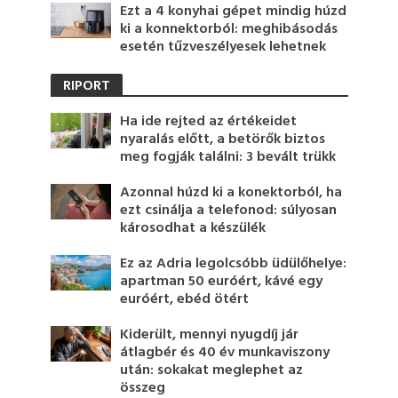
Ezt a 4 konyhai gépet mindig húzd
ki a konnektorból: meghibásodás
esetén tűzveszélyesek lehetnek
RIPORT
Ha ide rejted az értékeidet
nyaralás előtt, a betörők biztos
meg fogják találni: 3 bevált trükk
Azonnal húzd ki a konektorból, ha
ezt csinálja a telefonod: súlyosan
károsodhat a készülék
Ez az Adria legolcsóbb üdülőhelye:
apartman 50 euróért, kávé egy
euróért, ebéd ötért
Kiderült, mennyi nyugdíj jár
átlagbér és 40 év munkaviszony
után: sokakat meglephet az
összeg