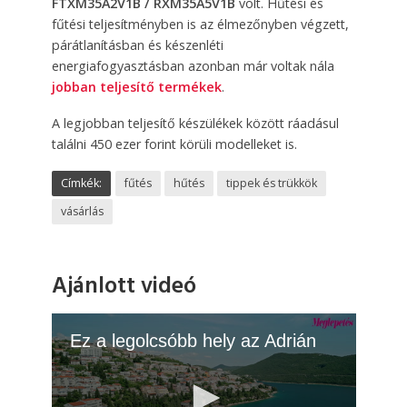
FTXM35A2V1B / RXM35A5V1B
volt. Hűtési és
fűtési teljesítményben is az élmezőnyben végzett,
párátlanításban és készenléti
energiafogyasztásban azonban már voltak nála
jobban teljesítő termékek
.
A legjobban teljesítő készülékek között ráadásul
találni 450 ezer forint körüli modelleket is.
Címkék:
fűtés
hűtés
tippek és trükkök
vásárlás
Ajánlott videó
Ez a legolcsóbb hely az Adrián