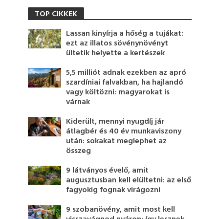
TOP CIKKEK
Lassan kinyírja a hőség a tujákat:
ezt az illatos sövénynövényt
ültetik helyette a kertészek
5,5 milliót adnak ezekben az apró
szardíniai falvakban, ha hajlandó
vagy költözni: magyarokat is
várnak
Kiderült, mennyi nyugdíj jár
átlagbér és 40 év munkaviszony
után: sokakat meglephet az
összeg
9 látványos évelő, amit
augusztusban kell elültetni: az első
fagyokig fognak virágozni
9 szobanövény, amit most kell