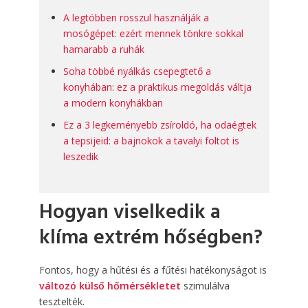
A legtöbben rosszul használják a
mosógépet: ezért mennek tönkre sokkal
hamarabb a ruhák
Soha többé nyálkás csepegtető a
konyhában: ez a praktikus megoldás váltja
a modern konyhákban
Ez a 3 legkeményebb zsíroldó, ha odaégtek
a tepsijeid: a bajnokok a tavalyi foltot is
leszedik
Hogyan viselkedik a
klíma extrém hőségben?
Fontos, hogy a hűtési és a fűtési hatékonyságot is
változó külső hőmérsékletet
szimulálva
tesztelték.