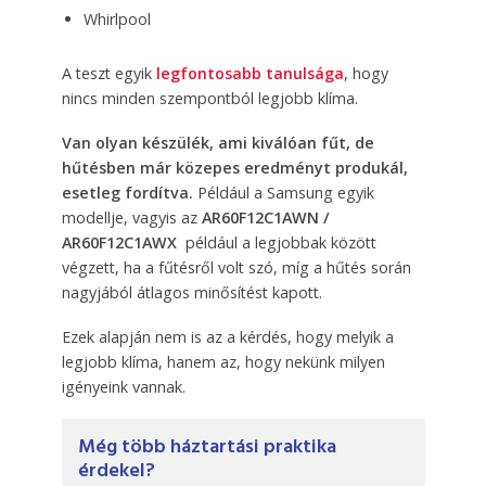
Whirlpool
A teszt egyik
legfontosabb tanulsága
, hogy
nincs minden szempontból legjobb klíma.
Van olyan készülék, ami kiválóan fűt, de
hűtésben már közepes eredményt produkál,
esetleg fordítva.
Például a Samsung egyik
modellje, vagyis az
AR60F12C1AWN /
AR60F12C1AWX
például a legjobbak között
végzett, ha a fűtésről volt szó, míg a hűtés során
nagyjából átlagos minősítést kapott.
Ezek alapján nem is az a kérdés, hogy melyik a
legjobb klíma, hanem az, hogy nekünk milyen
igényeink vannak.
Még több háztartási praktika
érdekel?