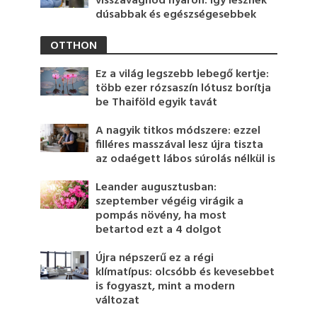
visszavágnod nyáron: így lesznek
dúsabbak és egészségesebbek
OTTHON
Ez a világ legszebb lebegő kertje:
több ezer rózsaszín lótusz borítja
be Thaiföld egyik tavát
A nagyik titkos módszere: ezzel
filléres masszával lesz újra tiszta
az odaégett lábos súrolás nélkül is
Leander augusztusban:
szeptember végéig virágik a
pompás növény, ha most
betartod ezt a 4 dolgot
Újra népszerű ez a régi
klímatípus: olcsóbb és kevesebbet
is fogyaszt, mint a modern
változat