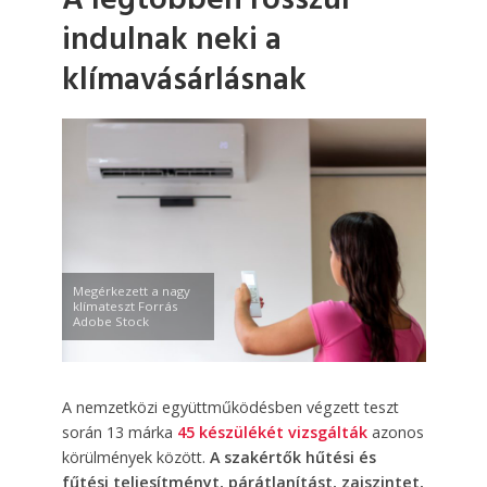
A legtöbben rosszul
indulnak neki a
klímavásárlásnak
Megérkezett a nagy
klímateszt Forrás
Adobe Stock
A nemzetközi együttműködésben végzett teszt
során 13 márka
45 készülékét vizsgálták
azonos
körülmények között.
A szakértők hűtési és
fűtési teljesítményt, párátlanítást, zajszintet,