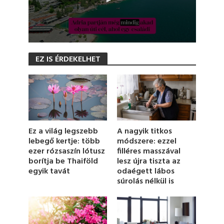
0
s
EZ IS ÉRDEKELHET
e
c
o
n
d
s
o
f
1
Ez a világ legszebb
A nagyik titkos
m
lebegő kertje: több
módszere: ezzel
i
ezer rózsaszín lótusz
filléres masszával
n
u
borítja be Thaiföld
lesz újra tiszta az
t
egyik tavát
odaégett lábos
e
súrolás nélkül is
,
1
6
s
e
c