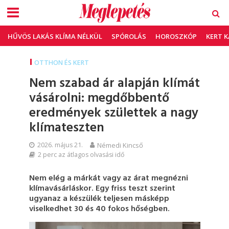
HŰVÖS LAKÁS KLÍMA NÉLKÜL
SPÓROLÁS
HOROSZKÓP
KERT 
OTTHON ÉS KERT
Nem szabad ár alapján klímát
vásárolni: megdőbbentő
eredmények születtek a nagy
klímateszten
2026. május 21.
Némedi Kincső
2 perc az átlagos olvasási idő
Nem elég a márkát vagy az árat megnézni
klímavásárláskor. Egy friss teszt szerint
ugyanaz a készülék teljesen másképp
viselkedhet 30 és 40 fokos hőségben.