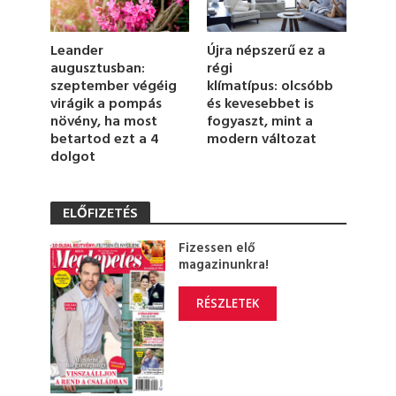
o
n
d
Leander
Újra népszerű ez a
s
augusztusban:
régi
szeptember végéig
klímatípus: olcsóbb
virágik a pompás
és kevesebbet is
növény, ha most
fogyaszt, mint a
betartod ezt a 4
modern változat
dolgot
ELŐFIZETÉS
Fizessen elő
magazinunkra!
RÉSZLETEK