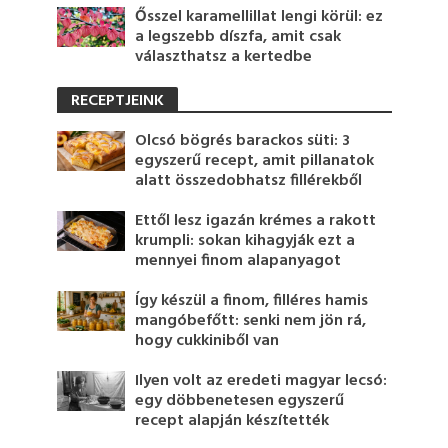
Ősszel karamellillat lengi körül: ez
a legszebb díszfa, amit csak
választhatsz a kertedbe
RECEPTJEINK
Olcsó bögrés barackos süti: 3
egyszerű recept, amit pillanatok
alatt összedobhatsz fillérekből
Ettől lesz igazán krémes a rakott
krumpli: sokan kihagyják ezt a
mennyei finom alapanyagot
Így készül a finom, filléres hamis
mangóbefőtt: senki nem jön rá,
hogy cukkiniből van
Ilyen volt az eredeti magyar lecsó:
egy döbbenetesen egyszerű
recept alapján készítették