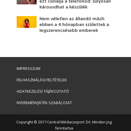
ezt csinálja a telefonod: súlyosan
károsodhat a készülék
Nem véletlen az állandó mázli:
ebben a 4 hónapban születtek a
legszerencsésebb emberek
IMPRESSZUM
FELHASZNÁLÁSI FELTÉTELEK
ADATKEZELÉSI TÁJÉKOZTATÓ
NYEREMÉNYJÁTÉK SZABÁLYZAT
Copyright © 2017 Central Médiacsoport Zrt. Minden jog
fenntartva