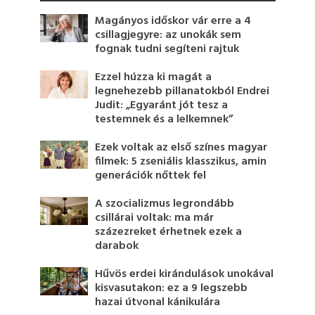
Magányos időskor vár erre a 4
csillagjegyre: az unokák sem
fognak tudni segíteni rajtuk
Ezzel húzza ki magát a
legnehezebb pillanatokból Endrei
Judit: „Egyaránt jót tesz a
testemnek és a lelkemnek”
Ezek voltak az első színes magyar
filmek: 5 zseniális klasszikus, amin
generációk nőttek fel
A szocializmus legrondább
csillárai voltak: ma már
százezreket érhetnek ezek a
darabok
Hűvös erdei kirándulások unokával
kisvasutakon: ez a 9 legszebb
hazai útvonal kánikulára