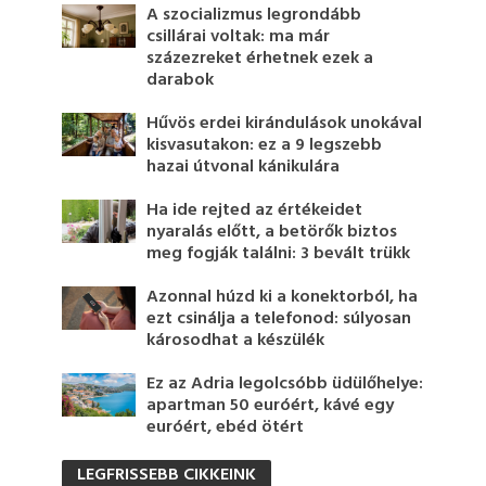
A szocializmus legrondább
csillárai voltak: ma már
százezreket érhetnek ezek a
darabok
Hűvös erdei kirándulások unokával
kisvasutakon: ez a 9 legszebb
hazai útvonal kánikulára
Ha ide rejted az értékeidet
nyaralás előtt, a betörők biztos
meg fogják találni: 3 bevált trükk
Azonnal húzd ki a konektorból, ha
ezt csinálja a telefonod: súlyosan
károsodhat a készülék
Ez az Adria legolcsóbb üdülőhelye:
apartman 50 euróért, kávé egy
euróért, ebéd ötért
LEGFRISSEBB CIKKEINK