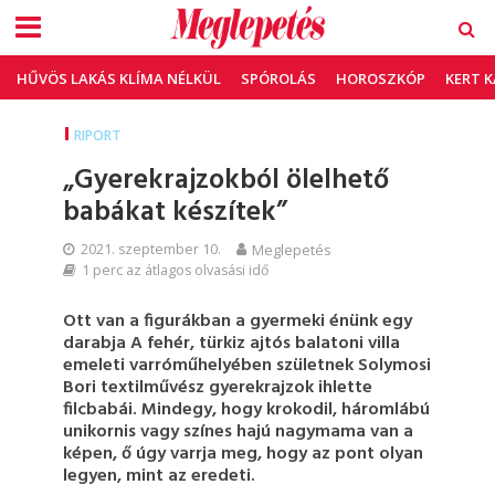
HŰVÖS LAKÁS KLÍMA NÉLKÜL
SPÓROLÁS
HOROSZKÓP
KERT 
RIPORT
„Gyerekrajzokból ölelhető
babákat készítek”
2021. szeptember 10.
Meglepetés
1 perc az átlagos olvasási idő
Ott van a figurákban a gyermeki énünk egy
darabja A fehér, türkiz ajtós balatoni villa
emeleti varróműhelyében születnek Solymosi
Bori textilművész gyerekrajzok ihlette
filcbabái. Mindegy, hogy krokodil, háromlábú
unikornis vagy színes hajú nagymama van a
képen, ő úgy varrja meg, hogy az pont olyan
legyen, mint az eredeti.