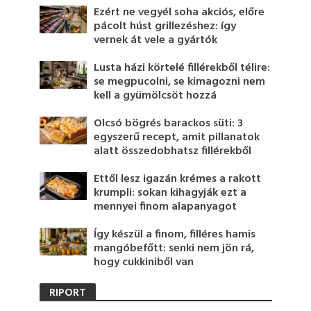
Ezért ne vegyél soha akciós, előre
pácolt húst grillezéshez: így
vernek át vele a gyártók
Lusta házi körtelé fillérekből télire:
se megpucolni, se kimagozni nem
kell a gyümölcsöt hozzá
Olcsó bögrés barackos süti: 3
egyszerű recept, amit pillanatok
alatt összedobhatsz fillérekből
Ettől lesz igazán krémes a rakott
krumpli: sokan kihagyják ezt a
mennyei finom alapanyagot
Így készül a finom, filléres hamis
mangóbefőtt: senki nem jön rá,
hogy cukkiniből van
RIPORT