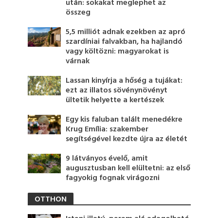
után: sokakat meglephet az
összeg
5,5 milliót adnak ezekben az apró
szardíniai falvakban, ha hajlandó
vagy költözni: magyarokat is
várnak
Lassan kinyírja a hőség a tujákat:
ezt az illatos sövénynövényt
ültetik helyette a kertészek
Egy kis faluban talált menedékre
Krug Emília: szakember
segítségével kezdte újra az életét
9 látványos évelő, amit
augusztusban kell elültetni: az első
fagyokig fognak virágozni
OTTHON