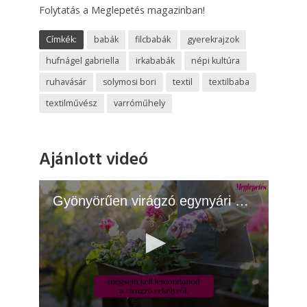
Folytatás a Meglepetés magazinban!
Címkék:
babák
filcbabák
gyerekrajzok
hufnágel gabriella
irkababák
népi kultúra
ruhavásár
solymosi bori
textil
textilbaba
textilművész
varróműhely
Ajánlott videó
Gyönyörűen virágzó egynyári növény, ami cserépben is bírja az extrém hőséget