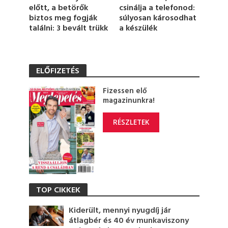
csinálja a telefonod:
előtt, a betörők
súlyosan károsodhat
biztos meg fogják
a készülék
találni: 3 bevált trükk
ELŐFIZETÉS
Fizessen elő
magazinunkra!
RÉSZLETEK
TOP CIKKEK
Kiderült, mennyi nyugdíj jár
átlagbér és 40 év munkaviszony