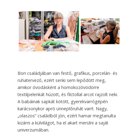
Bori családjában van festő, grafikus, porcelán- és
ruhatervező, ezért senki sem lepődött meg,
amikor óvodásként a homokozóvödörre
textilpelenkát húzott, és filctollal arcot rajzolt neki.
A babáinak sapkát kötött, gyerekvarrógépén
karácsonykor apró ünneplőruhát varrt. Nagy,
„olaszos” családból jön, ezért hamar megtanulta
kizárni a külvilágot, ha el akart merülni a saját
univerzumában.