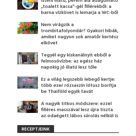
Isteni illatú, perem alá adagolható
„toalett kacsa”-gél fillérekből: a
barna vízkövet is lemarja a WC-ből
Nem virágzik a
trombitafolyondár? Gyakori hibák,
amiket nagyon sok amatőr kertész
elkövet
Tegyél egy kiskanálnyit ebből a
felmosóvízbe: az egész ház
napokig jó illatú lesz tőle
Ez a világ legszebb lebegő kertje:
több ezer rózsaszín lótusz borítja
be Thaiföld egyik tavát
A nagyik titkos módszere: ezzel
filléres masszával lesz újra tiszta
az odaégett lábos súrolás nélkül is
RECEPTJEINK