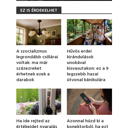
0
s
EZ IS ÉRDEKELHET
e
c
o
n
d
s
o
f
1
Hűvös erdei
A szocializmus
m
kirándulások
legrondább csillárai
i
unokával
voltak: ma már
n
u
kisvasutakon: ez a 9
százezreket
t
legszebb hazai
érhetnek ezek a
e
útvonal kánikulára
darabok
,
1
1
s
e
c
o
n
d
Azonnal húzd ki a
Ha ide rejted az
s
konektorból, ha ezt
értékeidet nyaralás