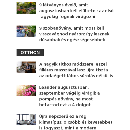
9 látványos évelő, amit
augusztusban kell elültetni: az első
fagyokig fognak virágozni
9 szobanövény, amit most kell
visszavágnod nyáron: így lesznek
dúsabbak és egészségesebbek
OTTHON
A nagyik titkos módszere: ezzel
filléres masszával lesz újra tiszta
az odaégett lábos súrolás nélkül is
Leander augusztusban:
szeptember végéig virágik a
pompás növény, ha most
betartod ezt a 4 dolgot
Újra népszerű ez a régi
klímatípus: olcsóbb és kevesebbet
is fogyaszt, mint a modern