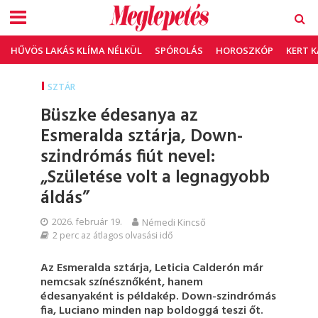
HŰVÖS LAKÁS KLÍMA NÉLKÜL
SPÓROLÁS
HOROSZKÓP
KERT 
SZTÁR
Büszke édesanya az
Esmeralda sztárja, Down-
szindrómás fiút nevel:
„Születése volt a legnagyobb
áldás”
2026. február 19.
Némedi Kincső
2 perc az átlagos olvasási idő
Az Esmeralda sztárja, Leticia Calderón már
nemcsak színésznőként, hanem
édesanyaként is példakép. Down-szindrómás
fia, Luciano minden nap boldoggá teszi őt.