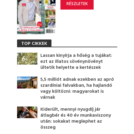
RÉSZLETEK
TOP CIKKEK
Lassan kinyírja a hőség a tujákat:
ezt az illatos sövénynövényt
ültetik helyette a kertészek
5,5 milliót adnak ezekben az apró
szardíniai falvakban, ha hajlandó
vagy költözni: magyarokat is
várnak
Kiderült, mennyi nyugdíj jár
átlagbér és 40 év munkaviszony
után: sokakat meglephet az
összeg