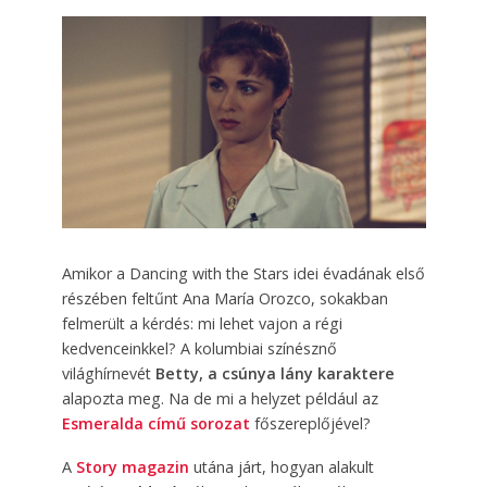
Amikor a Dancing with the Stars idei évadának első
részében feltűnt Ana María Orozco, sokakban
felmerült a kérdés: mi lehet vajon a régi
kedvenceinkkel? A kolumbiai színésznő
világhírnevét
Betty, a csúnya lány karaktere
alapozta meg. Na de mi a helyzet például az
Esmeralda című sorozat
főszereplőjével?
A
Story magazin
utána járt, hogyan alakult