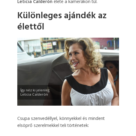
Leticia Calderón
élete a kamerákon túl.
Különleges ajándék az
élettől
Így néz ki jelenleg
Leticia Calderón
Csupa szenvedéllyel, könnyekkel és mindent
elsöprő szerelmekkel teli történetek: