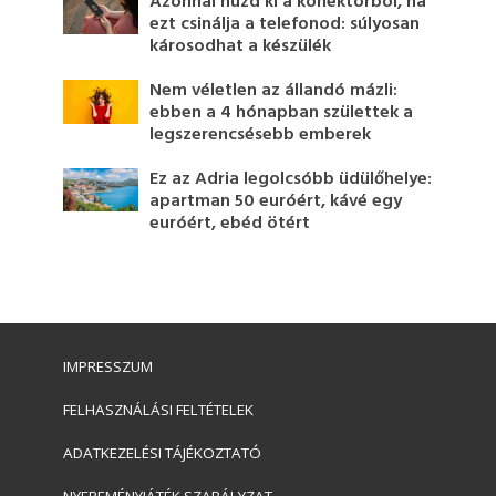
Azonnal húzd ki a konektorból, ha
ezt csinálja a telefonod: súlyosan
károsodhat a készülék
Nem véletlen az állandó mázli:
ebben a 4 hónapban születtek a
legszerencsésebb emberek
Ez az Adria legolcsóbb üdülőhelye:
apartman 50 euróért, kávé egy
euróért, ebéd ötért
IMPRESSZUM
FELHASZNÁLÁSI FELTÉTELEK
ADATKEZELÉSI TÁJÉKOZTATÓ
NYEREMÉNYJÁTÉK SZABÁLYZAT