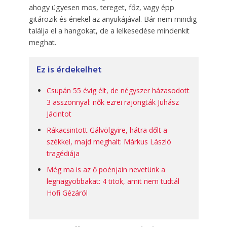
ahogy ügyesen mos, tereget, főz, vagy épp
gitározik és énekel az anyukájával. Bár nem mindig
találja el a hangokat, de a lelkesedése mindenkit
meghat.
Ez is érdekelhet
Csupán 55 évig élt, de négyszer házasodott
3 asszonnyal: nők ezrei rajongták Juhász
Jácintot
Rákacsintott Gálvölgyire, hátra dőlt a
székkel, majd meghalt: Márkus László
tragédiája
Még ma is az ő poénjain nevetünk a
legnagyobbakat: 4 titok, amit nem tudtál
Hofi Gézáról