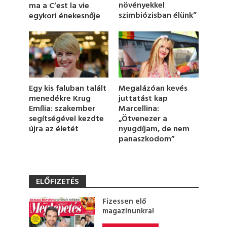
u
növényekkel
ma a C’est la vie
t
szimbiózisban élünk”
egykori énekesnője
e
,
7
s
e
c
o
n
d
Egy kis faluban talált
Megalázóan kevés
s
menedékre Krug
juttatást kap
Emília: szakember
Marcellina:
segítségével kezdte
„Ötvenezer a
újra az életét
nyugdíjam, de nem
panaszkodom”
ELŐFIZETÉS
Fizessen elő
magazinunkra!