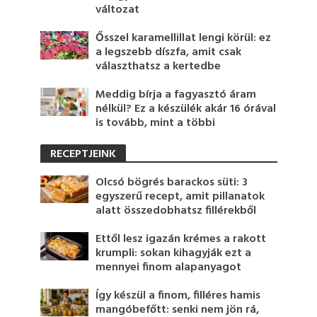
változat
Ősszel karamellillat lengi körül: ez
a legszebb díszfa, amit csak
választhatsz a kertedbe
Meddig bírja a fagyasztó áram
nélkül? Ez a készülék akár 16 órával
is tovább, mint a többi
RECEPTJEINK
Olcsó bögrés barackos süti: 3
egyszerű recept, amit pillanatok
alatt összedobhatsz fillérekből
Ettől lesz igazán krémes a rakott
krumpli: sokan kihagyják ezt a
mennyei finom alapanyagot
Így készül a finom, filléres hamis
mangóbefőtt: senki nem jön rá,