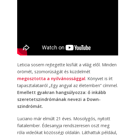
Leticia sosem rejtegette kisfiát a világ elől. Minden
örömét, szomorúságát és küzdelmét
megosztotta a nyilvánossággal
. Könyvet is írt
tapasztalatairól „Egy angyal az életemben” címmel.
Emellett gyakran hangsúlyozza: ő inkább
szeretetszindrómának nevezi a Down-
szindrómát.
Luciano már elmúlt 21 éves. Mosolygós, nyitott
fiatalember. Édesanyja rendszeresen oszt meg
róla videókat közösségi oldalán. Láthattuk például,