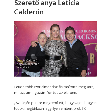
Szerető anya Leticia
Calderón
Leticia Calderón
nagyon szereti a
gyerekeit
Leticia többször elmondta: fia tanította meg arra,
mi az, ami igazán fontos
az életben.
„Az elején persze megrémített, hogy vajon hogyan
tudok megbirkózni egy ilyen embert próbáló