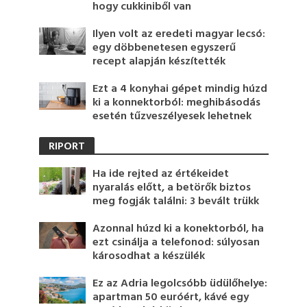
hogy cukkiniből van
Ilyen volt az eredeti magyar lecsó:
egy döbbenetesen egyszerű
recept alapján készítették
Ezt a 4 konyhai gépet mindig húzd
ki a konnektorból: meghibásodás
esetén tűzveszélyesek lehetnek
RIPORT
Ha ide rejted az értékeidet
nyaralás előtt, a betörők biztos
meg fogják találni: 3 bevált trükk
Azonnal húzd ki a konektorból, ha
ezt csinálja a telefonod: súlyosan
károsodhat a készülék
Ez az Adria legolcsóbb üdülőhelye:
apartman 50 euróért, kávé egy