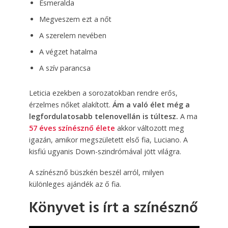
Esmeralda
Megveszem ezt a nőt
A szerelem nevében
A végzet hatalma
A szív parancsa
Leticia ezekben a sorozatokban rendre erős,
érzelmes nőket alakított.
Ám a való élet még a
legfordulatosabb telenovellán is túltesz.
A ma
57 éves színésznő élete
akkor változott meg
igazán, amikor megszületett első fia, Luciano. A
kisfiú ugyanis Down-szindrómával jött világra.
A színésznő büszkén beszél arról, milyen
különleges ajándék az ő fia.
Könyvet is írt a színésznő