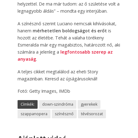
helyzettel. De ma már tudom: az ő születése volt a
legnagyobb áldás” – mondta egy interjúban.
A színésznő szerint Luciano nemcsak kihívásokat,
hanem
mérhetetlen boldogságot és erőt
is
hozott az életébe. Tehát a valaha törékeny
Esmeralda már egy magabiztos, határozott nő, aki
számára a jelenleg a
legfontosabb szerep az
anyaság
.
A teljes cikket megtalálod az eheti Story
magazinban. Keresd az újságárusoknál!
Fotó: Getty Images, IMDb
Címkék:
down-szindróma
gyerekek
szappanopera
színésznő
tévésorozat