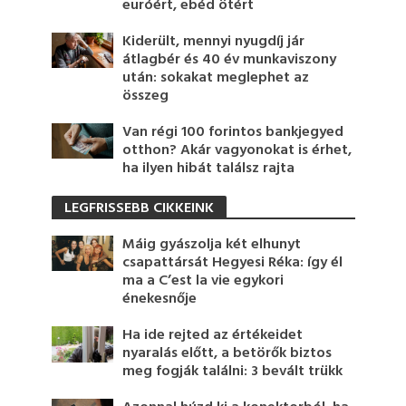
euróért, ebéd ötért
Kiderült, mennyi nyugdíj jár
átlagbér és 40 év munkaviszony
után: sokakat meglephet az
összeg
Van régi 100 forintos bankjegyed
otthon? Akár vagyonokat is érhet,
ha ilyen hibát találsz rajta
LEGFRISSEBB CIKKEINK
Máig gyászolja két elhunyt
csapattársát Hegyesi Réka: így él
ma a C’est la vie egykori
énekesnője
Ha ide rejted az értékeidet
nyaralás előtt, a betörők biztos
meg fogják találni: 3 bevált trükk