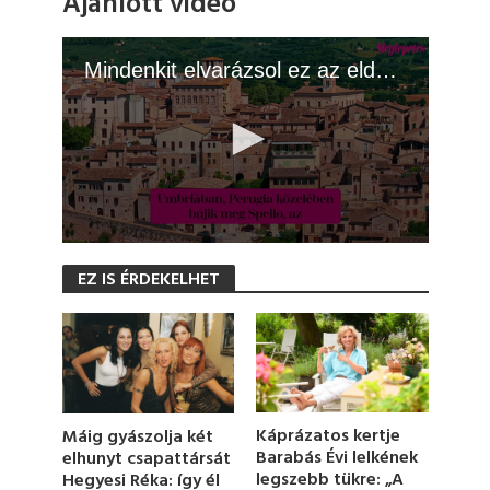
Ajánlott videó
Mindenkit elvarázsol ez az eldugott olasz falu
0
s
EZ IS ÉRDEKELHET
e
c
o
n
d
s
o
f
1
Káprázatos kertje
Máig gyászolja két
m
Barabás Évi lelkének
elhunyt csapattársát
i
legszebb tükre: „A
Hegyesi Réka: így él
n