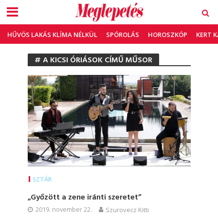
HŰVÖS LAKÁS KLÍMA NÉLKÜL
SPÓROLÁS
HOROSZKÓP
KERT 
# A KICSI ÓRIÁSOK CÍMŰ MŰSOR
SZTÁR
„Győzött a zene iránti szeretet”
2019. november 22.
Szurovecz Kitti