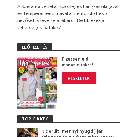
A Speranta zenekar különleges hangzásvilágával
és temperamentumával a mentorokat és a
nézőket is levette a lábáról. De kik ezek a
tehetséges fiatalok?
ELŐFIZETÉS
Fizessen elő
magazinunkra!
RÉSZLETEK
TOP CIKKEK
Kiderült, mennyi nyugdíj jár