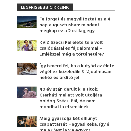
LEGFRISSEBB CIKKEINK
Felforgat és megváltoztat ez a 4
nap augusztusban: mindent
megkap ez a 2 csillagjegy
KVÍZ Szécsi Pál élete tele volt
csalódással és fájdalommal –
Emlékszel még a történetére?
Így ismerd fel, ha a kutyád az élete
végéhez közeledik: 3 fájdalmasan
nehéz és ordító jel
40 év után derült ki a titok:
Cserháti mellett volt utoljára
boldog Szécsi Pál, de nem
mondhatta el senkinek
Máig gyászolja két elhunyt
csapattársát Hegyesi Réka: így él
ma a C’est la vie egykori