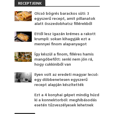
RECEPTJEINK
Olcsó bögrés barackos süti: 3
egyszerű recept, amit pillanatok
alatt összedobhatsz fillérekből
Ettől lesz igazán krémes a rakott
krumpli: sokan kihagyják ezt a
mennyei finom alapanyagot
Így készül a finom, filléres hamis
mangóbefőtt: senki nem jön rá,
hogy cukkiniből van
Ilyen volt az eredeti magyar lecsó:
egy döbbenetesen egyszerű
recept alapján készítették
Ezt a 4 konyhai gépet mindig húzd
ki a konnektorból: meghibásodás
esetén tűzveszélyesek lehetnek