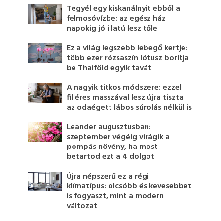
Tegyél egy kiskanálnyit ebből a
felmosóvízbe: az egész ház
napokig jó illatú lesz tőle
Ez a világ legszebb lebegő kertje:
több ezer rózsaszín lótusz borítja
be Thaiföld egyik tavát
A nagyik titkos módszere: ezzel
filléres masszával lesz újra tiszta
az odaégett lábos súrolás nélkül is
Leander augusztusban:
szeptember végéig virágik a
pompás növény, ha most
betartod ezt a 4 dolgot
Újra népszerű ez a régi
klímatípus: olcsóbb és kevesebbet
is fogyaszt, mint a modern
változat