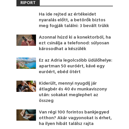
RIPORT
Ha ide rejted az értékeidet
nyaralás előtt, a betörők biztos
meg fogják találni: 3 bevált trükk
Azonnal húzd ki a konektorból, ha
ezt csinálja a telefonod: súlyosan
károsodhat a készülék
Ez az Adria legolcsóbb üdülőhelye:
apartman 50 euróért, kávé egy
euróért, ebéd ötért
Kiderült, mennyi nyugdíj jár
átlagbér és 40 év munkaviszony
után: sokakat meglephet az
összeg
Van régi 100 forintos bankjegyed
otthon? Akár vagyonokat is érhet,
ha ilyen hibát találsz rajta