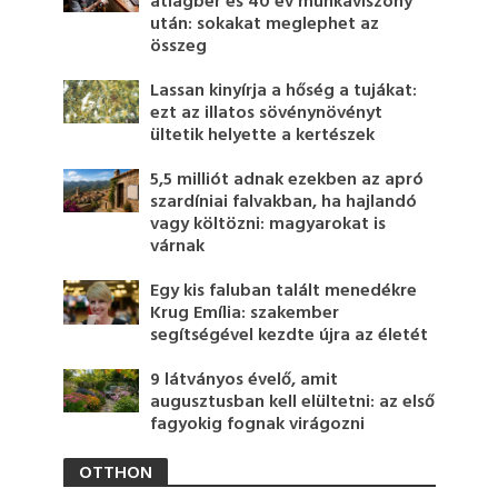
átlagbér és 40 év munkaviszony
után: sokakat meglephet az
összeg
Lassan kinyírja a hőség a tujákat:
ezt az illatos sövénynövényt
ültetik helyette a kertészek
5,5 milliót adnak ezekben az apró
szardíniai falvakban, ha hajlandó
vagy költözni: magyarokat is
várnak
Egy kis faluban talált menedékre
Krug Emília: szakember
segítségével kezdte újra az életét
9 látványos évelő, amit
augusztusban kell elültetni: az első
fagyokig fognak virágozni
OTTHON