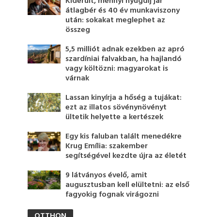
Kiderült, mennyi nyugdíj jár
átlagbér és 40 év munkaviszony
után: sokakat meglephet az
összeg
5,5 milliót adnak ezekben az apró
szardíniai falvakban, ha hajlandó
vagy költözni: magyarokat is
várnak
Lassan kinyírja a hőség a tujákat:
ezt az illatos sövénynövényt
ültetik helyette a kertészek
Egy kis faluban talált menedékre
Krug Emília: szakember
segítségével kezdte újra az életét
9 látványos évelő, amit
augusztusban kell elültetni: az első
fagyokig fognak virágozni
OTTHON