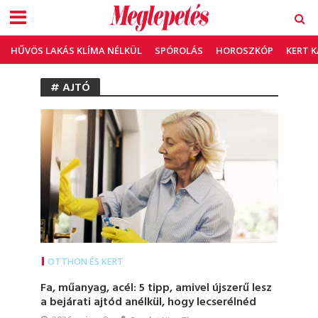
HŰVÖS LAKÁS KLÍMA NÉLKÜL
SPÓROLÁS
HOROSZKÓP
KERT 
# AJTÓ
OTTHON ÉS KERT
Fa, műanyag, acél: 5 tipp, amivel újszerű lesz
a bejárati ajtód anélkül, hogy lecserélnéd