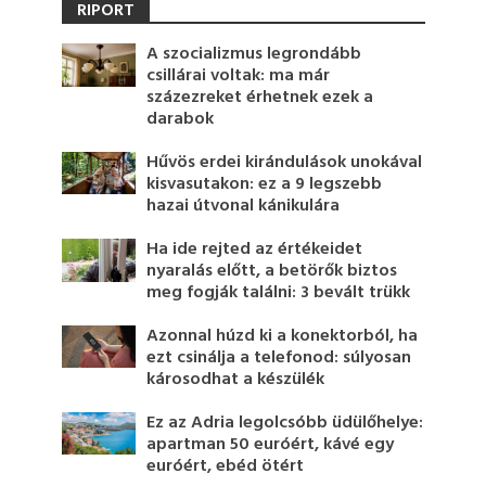
RIPORT
A szocializmus legrondább
csillárai voltak: ma már
százezreket érhetnek ezek a
darabok
Hűvös erdei kirándulások unokával
kisvasutakon: ez a 9 legszebb
hazai útvonal kánikulára
Ha ide rejted az értékeidet
nyaralás előtt, a betörők biztos
meg fogják találni: 3 bevált trükk
Azonnal húzd ki a konektorból, ha
ezt csinálja a telefonod: súlyosan
károsodhat a készülék
Ez az Adria legolcsóbb üdülőhelye:
apartman 50 euróért, kávé egy
euróért, ebéd ötért