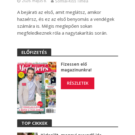
2026. május 8.
Somlai-Kiss Tímea
A bejárati az első, amit meglátsz, amikor
hazaérsz, és ez az első benyomás a vendégek
számára is. Mégis meglepően sokan
megfeledkeznek róla a nagytakarítás során.
ELŐFIZETÉS
Fizessen elő
magazinunkra!
RÉSZLETEK
TOP CIKKEK