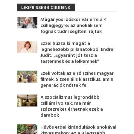
LEGFRISSEBB CIKKEINK
Magányos időskor vár erre a 4
csillagjegyre: az unokák sem
fognak tudni segíteni rajtuk
Ezzel húzza ki magát a
legnehezebb pillanatokból Endrei
Judit: „Egyaránt jót tesz a
testemnek és a lelkemnek”
Ezek voltak az első színes magyar
filmek: 5 zseniális klasszikus, amin
generációk nőttek fel
A szocializmus legrondább
csillárai voltak: ma már
százezreket érhetnek ezek a
darabok
Hűvös erdei kirándulások unokával
kisvasutakon: ez a 9 legszebb