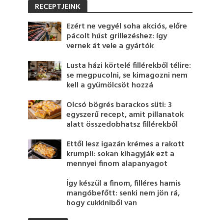
RECEPTJEINK
Ezért ne vegyél soha akciós, előre
pácolt húst grillezéshez: így
vernek át vele a gyártók
Lusta házi körtelé fillérekből télire:
se megpucolni, se kimagozni nem
kell a gyümölcsöt hozzá
Olcsó bögrés barackos süti: 3
egyszerű recept, amit pillanatok
alatt összedobhatsz fillérekből
Ettől lesz igazán krémes a rakott
krumpli: sokan kihagyják ezt a
mennyei finom alapanyagot
Így készül a finom, filléres hamis
mangóbefőtt: senki nem jön rá,
hogy cukkiniből van