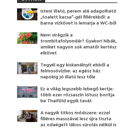
Isteni illatú, perem alá adagolható
„toalett kacsa”-gél fillérekből: a
barna vízkövet is lemarja a WC-ből
Nem virágzik a
trombitafolyondár? Gyakori hibák,
amiket nagyon sok amatőr kertész
elkövet
Tegyél egy kiskanálnyit ebből a
felmosóvízbe: az egész ház
napokig jó illatú lesz tőle
Ez a világ legszebb lebegő kertje:
több ezer rózsaszín lótusz borítja
be Thaiföld egyik tavát
A nagyik titkos módszere: ezzel
filléres masszával lesz újra tiszta
az odaégett lábos súrolás nélkül is