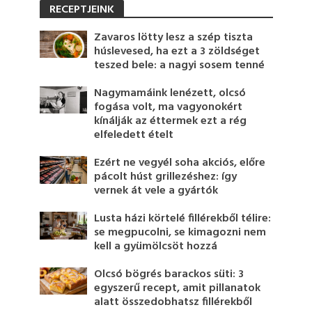
RECEPTJEINK
Zavaros lötty lesz a szép tiszta
húslevesed, ha ezt a 3 zöldséget
teszed bele: a nagyi sosem tenné
Nagymamáink lenézett, olcsó
fogása volt, ma vagyonokért
kínálják az éttermek ezt a rég
elfeledett ételt
Ezért ne vegyél soha akciós, előre
pácolt húst grillezéshez: így
vernek át vele a gyártók
Lusta házi körtelé fillérekből télire:
se megpucolni, se kimagozni nem
kell a gyümölcsöt hozzá
Olcsó bögrés barackos süti: 3
egyszerű recept, amit pillanatok
alatt összedobhatsz fillérekből