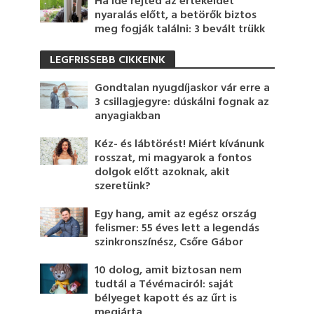
Ha ide rejted az értékeidet
nyaralás előtt, a betörők biztos
meg fogják találni: 3 bevált trükk
LEGFRISSEBB CIKKEINK
Gondtalan nyugdíjaskor vár erre a
3 csillagjegyre: dúskálni fognak az
anyagiakban
Kéz- és lábtörést! Miért kívánunk
rosszat, mi magyarok a fontos
dolgok előtt azoknak, akit
szeretünk?
Egy hang, amit az egész ország
felismer: 55 éves lett a legendás
szinkronszínész, Csőre Gábor
10 dolog, amit biztosan nem
tudtál a Tévémaciról: saját
bélyeget kapott és az űrt is
megjárta