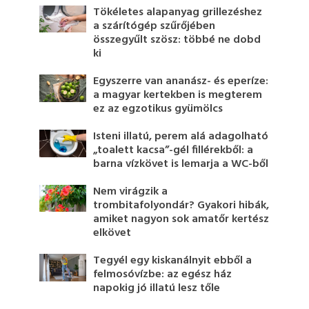
Tökéletes alapanyag grillezéshez
a szárítógép szűrőjében
összegyűlt szösz: többé ne dobd
ki
Egyszerre van ananász- és eperíze:
a magyar kertekben is megterem
ez az egzotikus gyümölcs
Isteni illatú, perem alá adagolható
„toalett kacsa”-gél fillérekből: a
barna vízkövet is lemarja a WC-ből
Nem virágzik a
trombitafolyondár? Gyakori hibák,
amiket nagyon sok amatőr kertész
elkövet
Tegyél egy kiskanálnyit ebből a
felmosóvízbe: az egész ház
napokig jó illatú lesz tőle