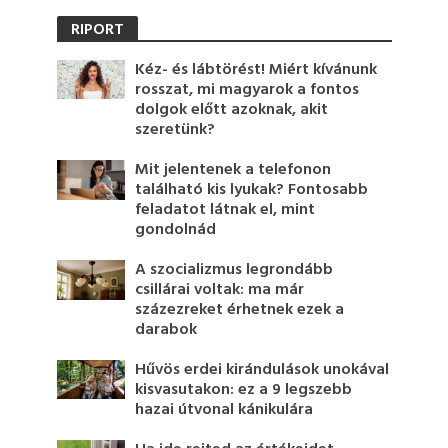
RIPORT
Kéz- és lábtörést! Miért kívánunk
rosszat, mi magyarok a fontos
dolgok előtt azoknak, akit
szeretünk?
Mit jelentenek a telefonon
található kis lyukak? Fontosabb
feladatot látnak el, mint
gondolnád
A szocializmus legrondább
csillárai voltak: ma már
százezreket érhetnek ezek a
darabok
Hűvös erdei kirándulások unokával
kisvasutakon: ez a 9 legszebb
hazai útvonal kánikulára