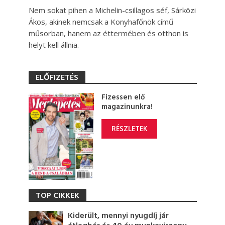
Nem sokat pihen a Michelin-csillagos séf, Sárközi
Ákos, akinek nemcsak a Konyhafőnök című
műsorban, hanem az éttermében és otthon is
helyt kell állnia.
ELŐFIZETÉS
Fizessen elő
magazinunkra!
RÉSZLETEK
TOP CIKKEK
Kiderült, mennyi nyugdíj jár