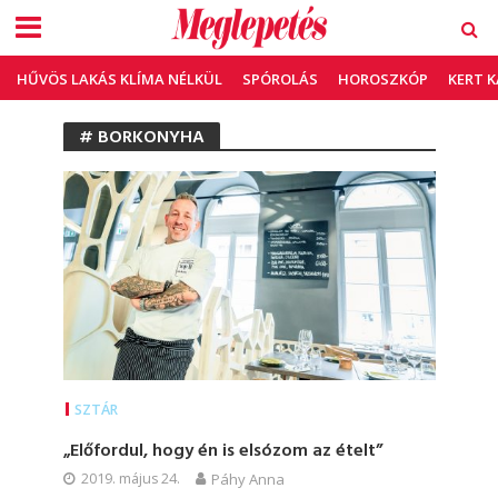
HŰVÖS LAKÁS KLÍMA NÉLKÜL
SPÓROLÁS
HOROSZKÓP
KERT 
# BORKONYHA
SZTÁR
„Előfordul, hogy én is elsózom az ételt”
2019. május 24.
Páhy Anna