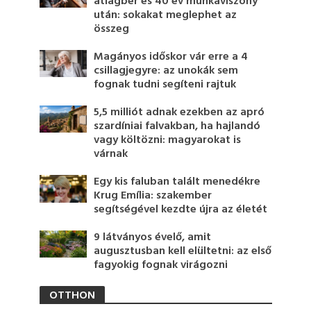
átlagbér és 40 év munkaviszony
után: sokakat meglephet az
összeg
Magányos időskor vár erre a 4
csillagjegyre: az unokák sem
fognak tudni segíteni rajtuk
5,5 milliót adnak ezekben az apró
szardíniai falvakban, ha hajlandó
vagy költözni: magyarokat is
várnak
Egy kis faluban talált menedékre
Krug Emília: szakember
segítségével kezdte újra az életét
9 látványos évelő, amit
augusztusban kell elültetni: az első
fagyokig fognak virágozni
OTTHON