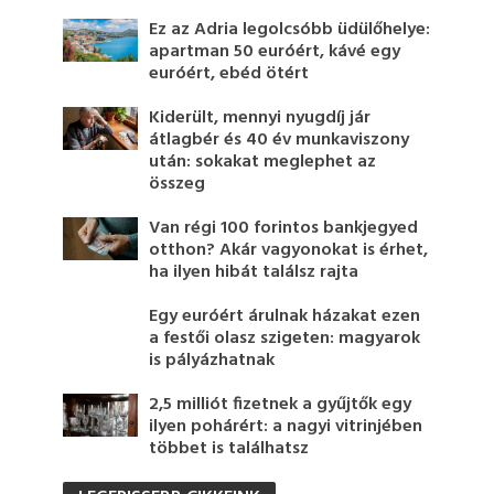
Ez az Adria legolcsóbb üdülőhelye:
apartman 50 euróért, kávé egy
euróért, ebéd ötért
Kiderült, mennyi nyugdíj jár
átlagbér és 40 év munkaviszony
után: sokakat meglephet az
összeg
Van régi 100 forintos bankjegyed
otthon? Akár vagyonokat is érhet,
ha ilyen hibát találsz rajta
Egy euróért árulnak házakat ezen
a festői olasz szigeten: magyarok
is pályázhatnak
2,5 milliót fizetnek a gyűjtők egy
ilyen pohárért: a nagyi vitrinjében
többet is találhatsz