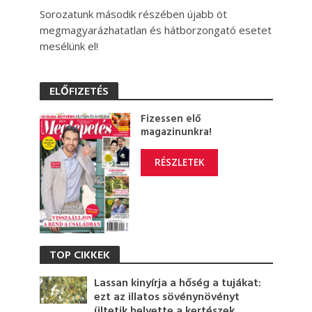
Sorozatunk második részében újabb öt
megmagyarázhatatlan és hátborzongató esetet
mesélünk el!
ELŐFIZETÉS
Fizessen elő
magazinunkra!
RÉSZLETEK
TOP CIKKEK
Lassan kinyírja a hőség a tujákat:
ezt az illatos sövénynövényt
ültetik helyette a kertészek