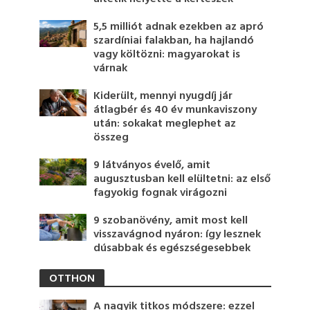
5,5 milliót adnak ezekben az apró
szardíniai falakban, ha hajlandó
vagy költözni: magyarokat is
várnak
Kiderült, mennyi nyugdíj jár
átlagbér és 40 év munkaviszony
után: sokakat meglephet az
összeg
9 látványos évelő, amit
augusztusban kell elültetni: az első
fagyokig fognak virágozni
9 szobanövény, amit most kell
visszavágnod nyáron: így lesznek
dúsabbak és egészségesebbek
OTTHON
A nagyik titkos módszere: ezzel