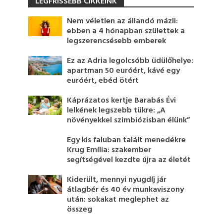
LEGFRISSEBB CIKKEINK
Nem véletlen az állandó mázli:
ebben a 4 hónapban születtek a
legszerencsésebb emberek
Ez az Adria legolcsóbb üdülőhelye:
apartman 50 euróért, kávé egy
euróért, ebéd ötért
Káprázatos kertje Barabás Évi
lelkének legszebb tükre: „A
növényekkel szimbiózisban élünk”
Egy kis faluban talált menedékre
Krug Emília: szakember
segítségével kezdte újra az életét
Kiderült, mennyi nyugdíj jár
átlagbér és 40 év munkaviszony
után: sokakat meglephet az
összeg