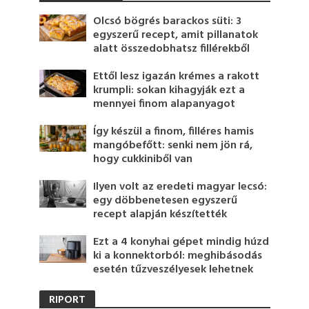
Olcsó bögrés barackos süti: 3
egyszerű recept, amit pillanatok
alatt összedobhatsz fillérekből
Ettől lesz igazán krémes a rakott
krumpli: sokan kihagyják ezt a
mennyei finom alapanyagot
Így készül a finom, filléres hamis
mangóbefőtt: senki nem jön rá,
hogy cukkiniből van
Ilyen volt az eredeti magyar lecsó:
egy döbbenetesen egyszerű
recept alapján készítették
Ezt a 4 konyhai gépet mindig húzd
ki a konnektorból: meghibásodás
esetén tűzveszélyesek lehetnek
RIPORT