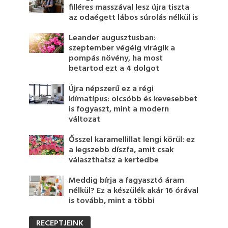
filléres masszával lesz újra tiszta
az odaégett lábos súrolás nélkül is
Leander augusztusban:
szeptember végéig virágik a
pompás növény, ha most
betartod ezt a 4 dolgot
Újra népszerű ez a régi
klímatípus: olcsóbb és kevesebbet
is fogyaszt, mint a modern
változat
Ősszel karamellillat lengi körül: ez
a legszebb díszfa, amit csak
választhatsz a kertedbe
Meddig bírja a fagyasztó áram
nélkül? Ez a készülék akár 16 órával
is tovább, mint a többi
RECEPTJEINK