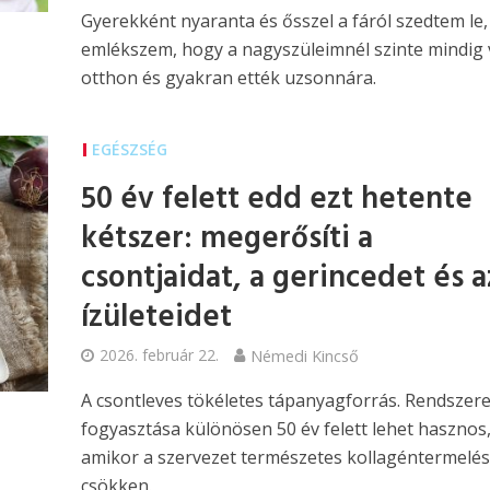
Gyerekként nyaranta és ősszel a fáról szedtem le,
emlékszem, hogy a nagyszüleimnél szinte mindig 
otthon és gyakran ették uzsonnára.
EGÉSZSÉG
50 év felett edd ezt hetente
kétszer: megerősíti a
csontjaidat, a gerincedet és a
ízületeidet
2026. február 22.
Némedi Kincső
A csontleves tökéletes tápanyagforrás. Rendszer
fogyasztása különösen 50 év felett lehet hasznos
amikor a szervezet természetes kollagéntermelé
csökken.