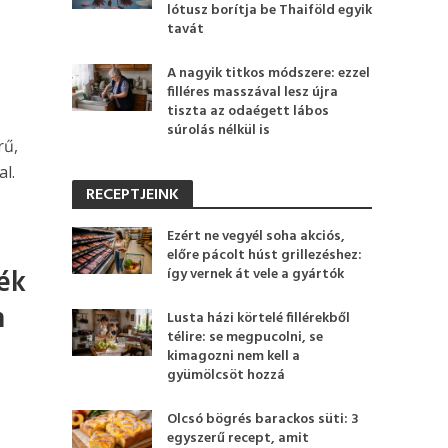
lótusz borítja be Thaiföld egyik
tavát
A nagyik titkos módszere: ezzel
filléres masszával lesz újra
tiszta az odaégett lábos
súrolás nélkül is
rű,
l.
RECEPTJEINK
Ezért ne vegyél soha akciós,
előre pácolt húst grillezéshez:
ék
így vernek át vele a gyártók
n
Lusta házi körtelé fillérekből
télire: se megpucolni, se
kimagozni nem kell a
gyümölcsöt hozzá
Olcsó bögrés barackos süti: 3
egyszerű recept, amit