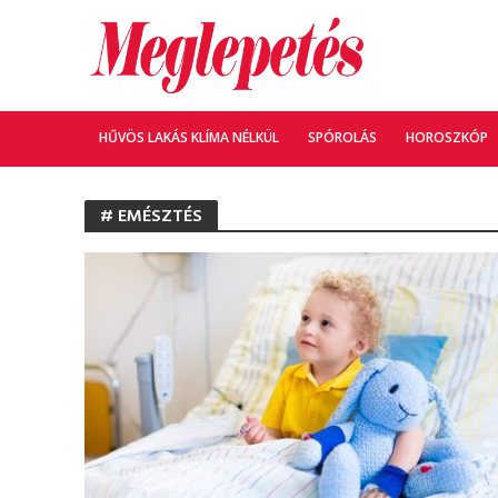
HŰVÖS LAKÁS KLÍMA NÉLKÜL
SPÓROLÁS
HOROSZKÓP
# EMÉSZTÉS