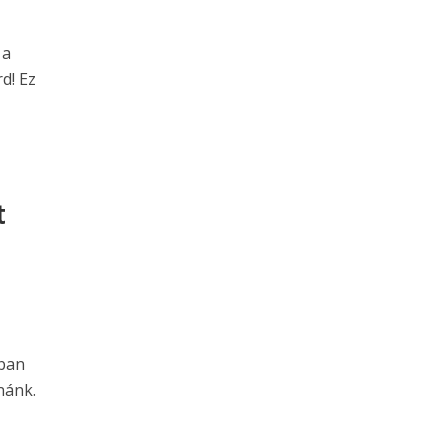
 a
rd! Ez
t
ában
nánk.