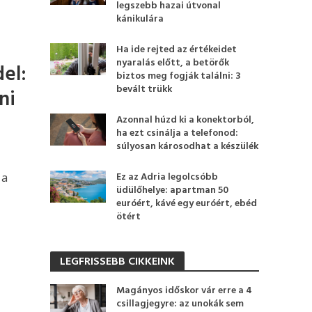
legszebb hazai útvonal
kánikulára
Ha ide rejted az értékeidet
nyaralás előtt, a betörők
del:
biztos meg fogják találni: 3
bevált trükk
ni
Azonnal húzd ki a konektorból,
ha ezt csinálja a telefonod:
súlyosan károsodhat a készülék
Ez az Adria legolcsóbb
 a
üdülőhelye: apartman 50
euróért, kávé egy euróért, ebéd
ötért
LEGFRISSEBB CIKKEINK
Magányos időskor vár erre a 4
csillagjegyre: az unokák sem