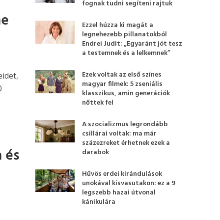
fognak tudni segíteni rajtuk
ne
Ezzel húzza ki magát a
legnehezebb pillanatokból
Endrei Judit: „Egyaránt jót tesz
a testemnek és a lelkemnek”
Ezek voltak az első színes
eidet,
magyar filmek: 5 zseniális
0
klasszikus, amin generációk
nőttek fel
A szocializmus legrondább
csillárai voltak: ma már
százezreket érhetnek ezek a
a és
darabok
Hűvös erdei kirándulások
unokával kisvasutakon: ez a 9
legszebb hazai útvonal
kánikulára