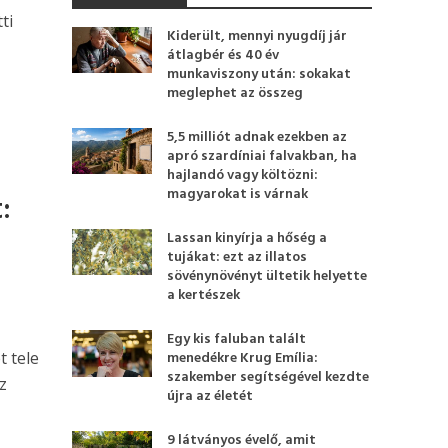
ti
Kiderült, mennyi nyugdíj jár
átlagbér és 40 év
munkaviszony után: sokakat
meglephet az összeg
5,5 milliót adnak ezekben az
apró szardíniai falvakban, ha
hajlandó vagy költözni:
magyarokat is várnak
:
Lassan kinyírja a hőség a
tujákat: ezt az illatos
sövénynövényt ültetik helyette
a kertészek
Egy kis faluban talált
t tele
menedékre Krug Emília:
szakember segítségével kezdte
z
újra az életét
9 látványos évelő, amit