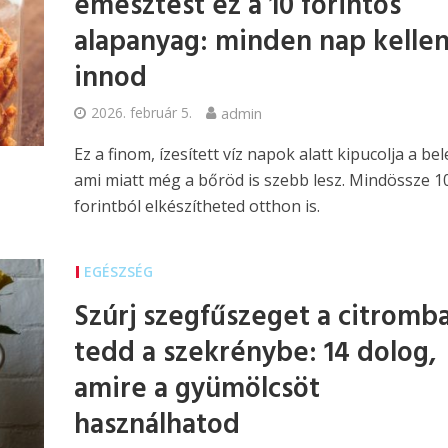
emésztést ez a 10 forintos
alapanyag: minden nap kelle
innod
2026. február 5.
admin
Ez a finom, ízesített víz napok alatt kipucolja a bel
ami miatt még a bőröd is szebb lesz. Mindössze 1
forintból elkészítheted otthon is.
EGÉSZSÉG
Szúrj szegfűszeget a citromb
tedd a szekrénybe: 14 dolog,
amire a gyümölcsöt
használhatod