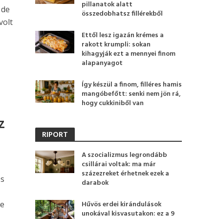
pillanatok alatt
 de
összedobhatsz fillérekből
volt
Ettől lesz igazán krémes a
rakott krumpli: sokan
kihagyják ezt a mennyei finom
alapanyagot
Így készül a finom, filléres hamis
mangóbefőtt: senki nem jön rá,
hogy cukkiniből van
z
RIPORT
A szocializmus legrondább
csillárai voltak: ma már
százezreket érhetnek ezek a
es
darabok
,
se
Hűvös erdei kirándulások
unokával kisvasutakon: ez a 9