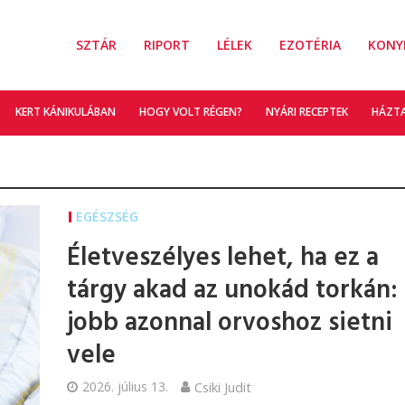
SZTÁR
RIPORT
LÉLEK
EZOTÉRIA
KONY
KERT KÁNIKULÁBAN
HOGY VOLT RÉGEN?
NYÁRI RECEPTEK
HÁZT
EGÉSZSÉG
Életveszélyes lehet, ha ez a
tárgy akad az unokád torkán:
jobb azonnal orvoshoz sietni
vele
2026. július 13.
Csiki Judit