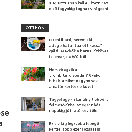
augusztusban kell elültetni: az
első fagyokig fognak virágozni
OTTHON
Isteni illatú, perem alá
adagolható „toalett kacsa”-
gél fillérekből: a barna vízkövet
is lemarja a WC-ből
Nem virágzik a
trombitafolyondár? Gyakori
hibák, amiket nagyon sok
amatőr kertész elkövet
Tegyél egy kiskanálnyit ebből a
felmosóvízbe: az egész ház
ose
napokig jó illatú lesz tőle
a
Ez a világ legszebb lebegő
kertje: több ezer rózsaszín