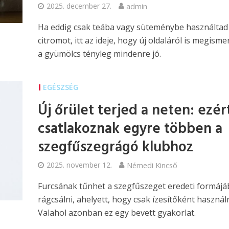
2025. december 27.
admin
Ha eddig csak teába vagy süteménybe használtad
citromot, itt az ideje, hogy új oldaláról is megisme
a gyümölcs tényleg mindenre jó.
EGÉSZSÉG
Új őrület terjed a neten: ezér
csatlakoznak egyre többen a
szegfűszegrágó klubhoz
2025. november 12.
Némedi Kincső
Furcsának tűnhet a szegfűszeget eredeti formáj
rágcsálni, ahelyett, hogy csak ízesítőként használ
Valahol azonban ez egy bevett gyakorlat.