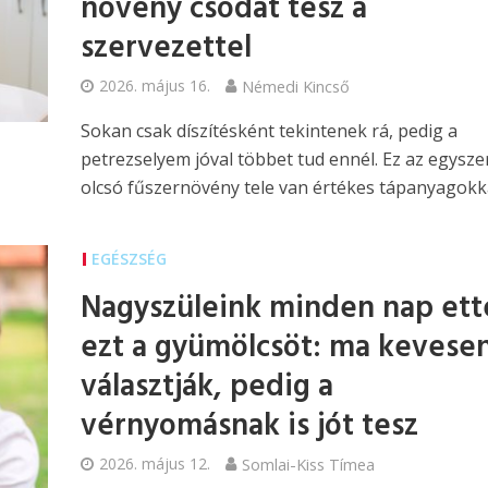
növény csodát tesz a
szervezettel
2026. május 16.
Némedi Kincső
Sokan csak díszítésként tekintenek rá, pedig a
petrezselyem jóval többet tud ennél. Ez az egysze
olcsó fűszernövény tele van értékes tápanyagokka
EGÉSZSÉG
Nagyszüleink minden nap ett
ezt a gyümölcsöt: ma kevese
választják, pedig a
vérnyomásnak is jót tesz
2026. május 12.
Somlai-Kiss Tímea