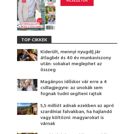
RÉSZLETEK
TOP CIKKEK
Kiderült, mennyi nyugdíj jár
átlagbér és 40 év munkaviszony
után: sokakat meglephet az
összeg
Magányos időskor vár erre a 4
csillagjegyre: az unokák sem
fognak tudni segíteni rajtuk
5,5 milliót adnak ezekben az apró
szardíniai falvakban, ha hajlandó
vagy költözni: magyarokat is
várnak