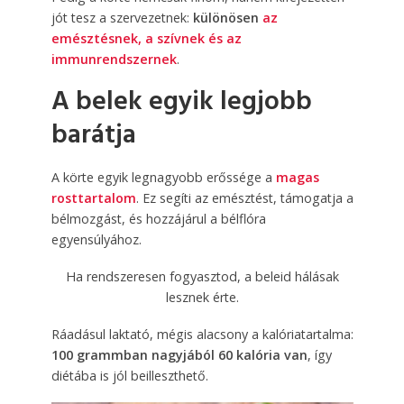
jót tesz a szervezetnek:
különösen
az
emésztésnek, a szívnek és az
immunrendszernek
.
A belek egyik legjobb
barátja
A körte egyik legnagyobb erőssége a
magas
rosttartalom
. Ez segíti az emésztést, támogatja a
bélmozgást, és hozzájárul a bélflóra
egyensúlyához.
Ha rendszeresen fogyasztod, a beleid hálásak
lesznek érte.
Ráadásul laktató, mégis alacsony a kalóriatartalma:
100 grammban nagyjából 60 kalória van
, így
diétába is jól beilleszthető.