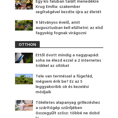
Egy kis faluban talált menedékre
Krug Emília: szakember
segítségével kezdte újra az életét
9 látványos évelő, amit
augusztusban kell elültetni: az első
fagyokig fognak virágozni
OTTHON
Ettől óvott mindig a nagypapád:
soha ne élezd ezzel a 2 internetes
trükkel az ollókat
Tele van terméssel a fügefád,
mégsem érik be? Ez az 5
leggyakoribb ok és kezelési
módjaik
Tökéletes alapanyag grillezéshez
a szárítógép szűrőjében
összegyűlt szösz: többé ne dobd