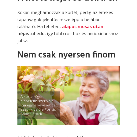
Sokan meghámozzák a körtét, pedig az értékes
tápanyagok jelentős része épp a héjában
található. Ha teheted,
alapos mosás után
héjastul edd
, így több rosthoz és antioxidánshoz
jutsz.
Nem csak nyersen finom
A körte régen
alapélelmiszer volt
ma egyre kevesebbet
eszünk belőle Forrás
Adobe Stock