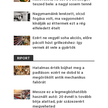
teszed bele: a nagyi sosem tenné
Nagymamáink lenézett, olcsó
fogása volt, ma vagyonokért
kínálják az éttermek ezt a rég
elfeledett ételt
Ezért ne vegyél soha akciós, előre
pácolt húst grillezéshez: így
vernek át vele a gyártók
RIPORT
Hatalmas érték bújhat meg a
padláson: ezért ne dobd ki a
megörökölt antik mechanikus
faliórát
Messze ez a legmegbízhatóbb
használt autó: 20 évnél is tovább
bírja alattad, pár százezerért
megveheted