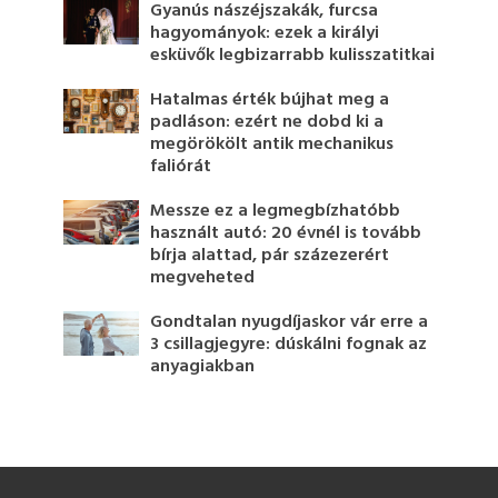
Gyanús nászéjszakák, furcsa
hagyományok: ezek a királyi
esküvők legbizarrabb kulisszatitkai
Hatalmas érték bújhat meg a
padláson: ezért ne dobd ki a
megörökölt antik mechanikus
faliórát
Messze ez a legmegbízhatóbb
használt autó: 20 évnél is tovább
bírja alattad, pár százezerért
megveheted
Gondtalan nyugdíjaskor vár erre a
3 csillagjegyre: dúskálni fognak az
anyagiakban