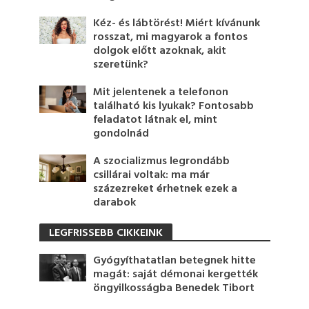
Kéz- és lábtörést! Miért kívánunk
rosszat, mi magyarok a fontos
dolgok előtt azoknak, akit
szeretünk?
Mit jelentenek a telefonon
található kis lyukak? Fontosabb
feladatot látnak el, mint
gondolnád
A szocializmus legrondább
csillárai voltak: ma már
százezreket érhetnek ezek a
darabok
LEGFRISSEBB CIKKEINK
Gyógyíthatatlan betegnek hitte
magát: saját démonai kergették
öngyilkosságba Benedek Tibort