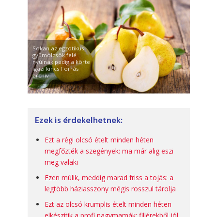
Sokan az egzotikus
gyümölcsök felé
nyúlnak pedig a körte
igazi kincs Forrás
archív
Ezek is érdekelhetnek:
Ezt a régi olcsó ételt minden héten
megfőzték a szegények: ma már alig eszi
meg valaki
Ezen múlik, meddig marad friss a tojás: a
legtöbb háziasszony mégis rosszul tárolja
Ezt az olcsó krumplis ételt minden héten
elkészítik a profi nagymamák: fillérekből jól