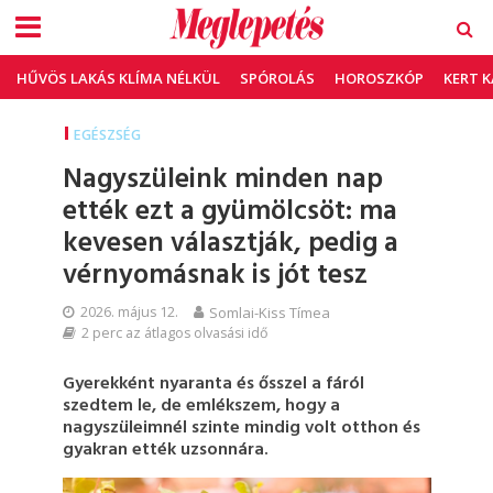
HŰVÖS LAKÁS KLÍMA NÉLKÜL
SPÓROLÁS
HOROSZKÓP
KERT 
EGÉSZSÉG
Nagyszüleink minden nap
ették ezt a gyümölcsöt: ma
kevesen választják, pedig a
vérnyomásnak is jót tesz
2026. május 12.
Somlai-Kiss Tímea
2 perc az átlagos olvasási idő
Gyerekként nyaranta és ősszel a fáról
szedtem le, de emlékszem, hogy a
nagyszüleimnél szinte mindig volt otthon és
gyakran ették uzsonnára.