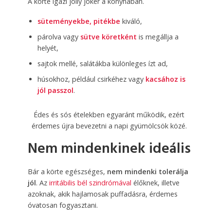
A körte igazi jolly joker a konyhában.
süteményekbe, pitékbe
kiváló,
párolva vagy
sütve köretként
is megállja a
helyét,
sajtok mellé, salátákba különleges ízt ad,
húsokhoz, például csirkéhez vagy
kacsához is
jól passzol
.
Édes és sós ételekben egyaránt működik, ezért
érdemes újra bevezetni a napi gyümölcsök közé.
Nem mindenkinek ideális
Bár a körte egészséges,
nem mindenki tolerálja
jól
. Az
irritábilis bél szindrómával
élőknek, illetve
azoknak, akik hajlamosak puffadásra, érdemes
óvatosan fogyasztani.