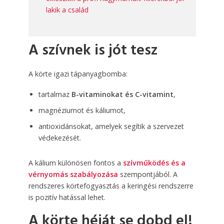
lakik a család
A szívnek is jót tesz
A körte igazi tápanyagbomba:
tartalmaz
B-vitaminokat és C-vitamint
,
magnéziumot és káliumot,
antioxidánsokat, amelyek segítik a szervezet
védekezését.
A kálium különösen fontos a
szívműködés és a
vérnyomás szabályozása
szempontjából. A
rendszeres körtefogyasztás a keringési rendszerre
is pozitív hatással lehet.
A körte héját se dobd el!