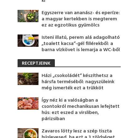
ki
Egyszerre van ananász- és eperíze:
a magyar kertekben is megterem
ez az egzotikus gyümölcs
Isteni illatú, perem alá adagolható
„toalett kacsa”-gél fillérekből: a
barna vízkövet is lemarja a WC-ből
RECEPTJEINK
Házi „csokoládét” készíthetsz a
hársfa terméséből: nagyszüleink
még ismerték ezt a trükköt
Így néz ki a valóságban a
csontokról mechanikusan lefejtett
hús: ezt eszed a virsliben,
párizsiban
Zavaros lötty lesz a szép tiszta
húslevesed, ha ezt a 3 zöldséget