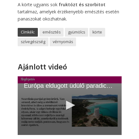
A körte ugyanis sok
fruktózt és szorbitot
tartalmaz, amelyek érzékenyebb emésztés esetén
panaszokat okozhatnak.
Címkék:
emésztés
gyümölcs
körte
szívegészség
vérnyomás
Ajánlott videó
Európa eldugott üdülő paradicsoma
0