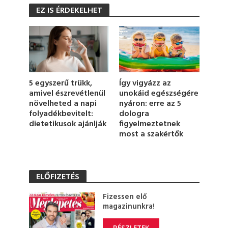
s
EZ IS ÉRDEKELHET
e
c
o
n
d
s
o
f
1
5 egyszerű trükk,
Így vigyázz az
m
amivel észrevétlenül
unokáid egészségére
i
növelheted a napi
nyáron: erre az 5
n
u
folyadékbevitelt:
dologra
t
dietetikusok ajánlják
figyelmeztetnek
e
most a szakértők
,
2
7
s
e
ELŐFIZETÉS
c
o
n
Fizessen elő
d
magazinunkra!
s