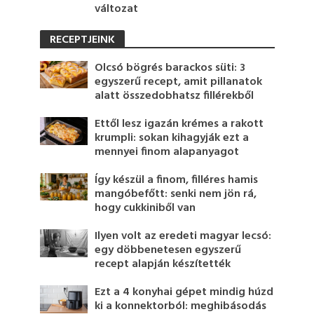
változat
RECEPTJEINK
Olcsó bögrés barackos süti: 3
egyszerű recept, amit pillanatok
alatt összedobhatsz fillérekből
Ettől lesz igazán krémes a rakott
krumpli: sokan kihagyják ezt a
mennyei finom alapanyagot
Így készül a finom, filléres hamis
mangóbefőtt: senki nem jön rá,
hogy cukkiniből van
Ilyen volt az eredeti magyar lecsó:
egy döbbenetesen egyszerű
recept alapján készítették
Ezt a 4 konyhai gépet mindig húzd
ki a konnektorból: meghibásodás