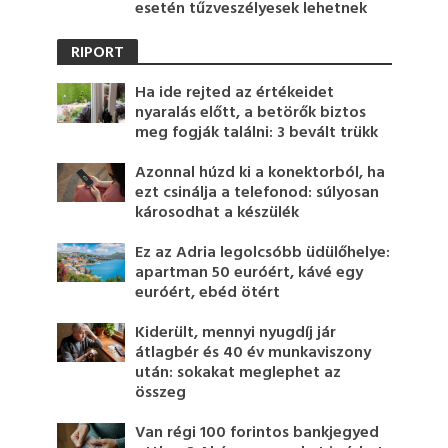
esetén tűzveszélyesek lehetnek
RIPORT
Ha ide rejted az értékeidet
nyaralás előtt, a betörők biztos
meg fogják találni: 3 bevált trükk
Azonnal húzd ki a konektorból, ha
ezt csinálja a telefonod: súlyosan
károsodhat a készülék
Ez az Adria legolcsóbb üdülőhelye:
apartman 50 euróért, kávé egy
euróért, ebéd ötért
Kiderült, mennyi nyugdíj jár
átlagbér és 40 év munkaviszony
után: sokakat meglephet az
összeg
Van régi 100 forintos bankjegyed