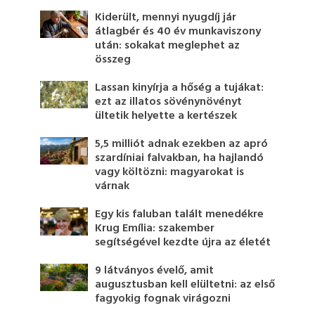
Kiderült, mennyi nyugdíj jár
átlagbér és 40 év munkaviszony
után: sokakat meglephet az
összeg
Lassan kinyírja a hőség a tujákat:
ezt az illatos sövénynövényt
ültetik helyette a kertészek
5,5 milliót adnak ezekben az apró
szardíniai falvakban, ha hajlandó
vagy költözni: magyarokat is
várnak
Egy kis faluban talált menedékre
Krug Emília: szakember
segítségével kezdte újra az életét
9 látványos évelő, amit
augusztusban kell elültetni: az első
fagyokig fognak virágozni