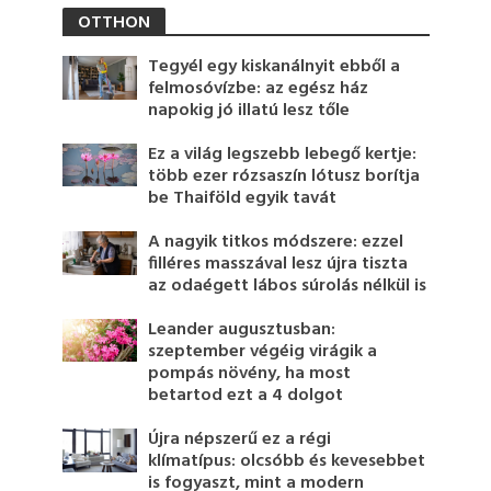
OTTHON
Tegyél egy kiskanálnyit ebből a
felmosóvízbe: az egész ház
napokig jó illatú lesz tőle
Ez a világ legszebb lebegő kertje:
több ezer rózsaszín lótusz borítja
be Thaiföld egyik tavát
A nagyik titkos módszere: ezzel
filléres masszával lesz újra tiszta
az odaégett lábos súrolás nélkül is
Leander augusztusban:
szeptember végéig virágik a
pompás növény, ha most
betartod ezt a 4 dolgot
Újra népszerű ez a régi
klímatípus: olcsóbb és kevesebbet
is fogyaszt, mint a modern