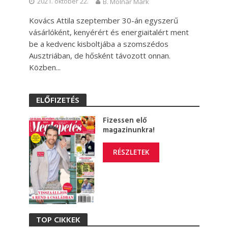
2021. október 22.
B. Molnár Márk
Kovács Attila szeptember 30-án egyszerű
vásárlóként, kenyérért és energiaitalért ment
be a kedvenc kisboltjába a szomszédos
Ausztriában, de hősként távozott onnan.
Közben...
ELŐFIZETÉS
Fizessen elő
magazinunkra!
RÉSZLETEK
TOP CIKKEK