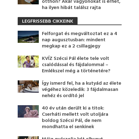
otthon? Akár vagyonokat is érhet,
ha ilyen hibát találsz rajta
LEGFRISSEBB CIKKEINK
Felforgat és megváltoztat ez a 4
nap augusztusban: mindent
megkap ez a 2 csillagjegy
KVÍZ Szécsi Pál élete tele volt
csalódással és fájdalommal –
Emlékszel még a történetére?
Így ismerd fel, ha a kutyád az élete
végéhez közeledik: 3 fájdalmasan
nehéz és ordító jel
40 év után derült ki a titok:
Cserháti mellett volt utoljára
boldog Szécsi Pál, de nem
mondhatta el senkinek