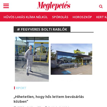
HŰVÖS LAKÁS KLÍMA NÉLKÜL
SPÓROLÁS
HOROSZKÓP
KERT 
# FEGYVERES BOLTI RABLÓK
RIPORT
„Hihetetlen, hogy hős lettem bevásárlás
közben”