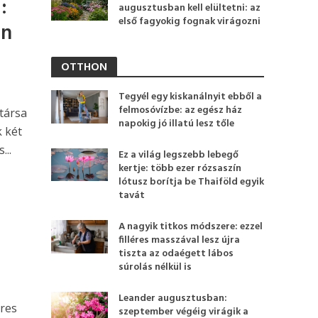
:
augusztusban kell elültetni: az
első fagyokig fognak virágozni
en
OTTHON
Tegyél egy kiskanálnyit ebből a
felmosóvízbe: az egész ház
 társa
napokig jó illatú lesz tőle
 két
...
Ez a világ legszebb lebegő
kertje: több ezer rózsaszín
lótusz borítja be Thaiföld egyik
tavát
A nagyik titkos módszere: ezzel
filléres masszával lesz újra
tiszta az odaégett lábos
súrolás nélkül is
Leander augusztusban:
eres
szeptember végéig virágik a