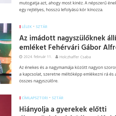
mutogatja azt, ahogy most kinéz. A népszerű éne
egy rejtélyes, hosszú lefolyású kór kínozza.
•
LÉLEK
SZTÁR
Az imádott nagyszülőknek állí
emléket Fehérvári Gábor Alf
2024. február 11.
Holczhaffer Csaba
Az énekes és a nagymamája között nagyon szoros
a kapcsolat, szeretne méltóképp emlékezni rá és 
összes nagyszülőre.
•
CÍMLAPSZTORI
SZTÁR
Hiányolja a gyerekek előtti