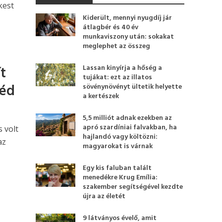
kest
Kiderült, mennyi nyugdíj jár
átlagbér és 40 év
munkaviszony után: sokakat
meglephet az összeg
t
Lassan kinyírja a hőség a
tujákat: ezt az illatos
réd
sövénynövényt ültetik helyette
a kertészek
5,5 milliót adnak ezekben az
apró szardíniai falvakban, ha
 volt
hajlandó vagy költözni:
az
magyarokat is várnak
Egy kis faluban talált
menedékre Krug Emília:
szakember segítségével kezdte
újra az életét
9 látványos évelő, amit