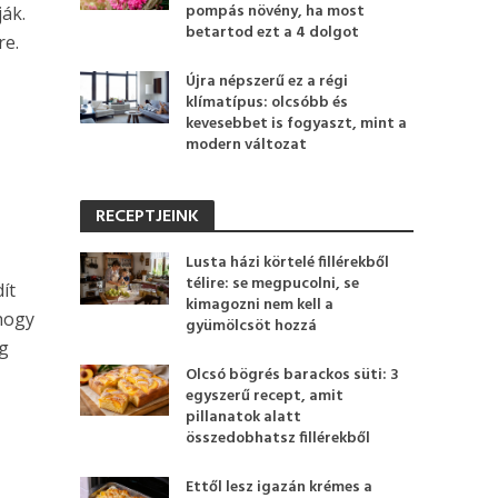
pompás növény, ha most
ák.
betartod ezt a 4 dolgot
re.
Újra népszerű ez a régi
klímatípus: olcsóbb és
kevesebbet is fogyaszt, mint a
modern változat
RECEPTJEINK
Lusta házi körtelé fillérekből
télire: se megpucolni, se
ít
kimagozni nem kell a
 hogy
gyümölcsöt hozzá
ig
Olcsó bögrés barackos süti: 3
egyszerű recept, amit
pillanatok alatt
összedobhatsz fillérekből
Ettől lesz igazán krémes a