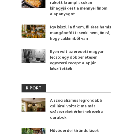
rakott krumpli: sokan
kihagyják ezt a mennyei finom
alapanyagot
Így készül a finom, filléres hamis
mangóbefőtt: senki nem jön rá,
hogy cukkiniből van
Ilyen volt az eredeti magyar
lecsó: egy döbbenetesen
egyszerű recept alapján
készítették
RIPORT
A szocializmus legrondább
csillárai voltak: ma már
százezreket érhetnek ezek a
darabok
Hűvös erdei kirándulások