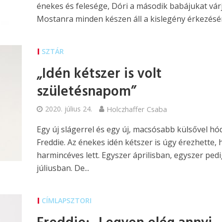
énekes és felesége, Dóri a második babájukat várj
Mostanra minden készen áll a kislegény érkezésé
SZTÁR
„Idén kétszer is volt
születésnapom”
2020. július 24.
Holczhaffer Csaba
Egy új slágerrel és egy új, macsósabb külsővel hód
Freddie. Az énekes idén kétszer is úgy érezhette,
harmincéves lett. Egyszer áprilisban, egyszer ped
júliusban. De...
CÍMLAPSZTORI