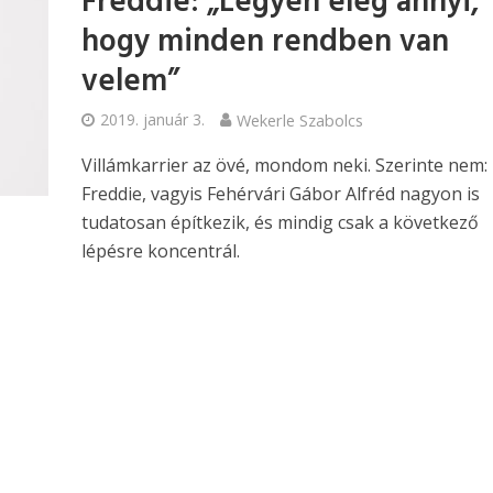
Freddie: „Legyen elég annyi,
hogy minden rendben van
velem”
2019. január 3.
Wekerle Szabolcs
Villámkarrier az övé, mondom neki. Szerinte nem:
Freddie, vagyis Fehérvári Gábor Alfréd nagyon is
tudatosan építkezik, és mindig csak a következő
lépésre koncentrál.