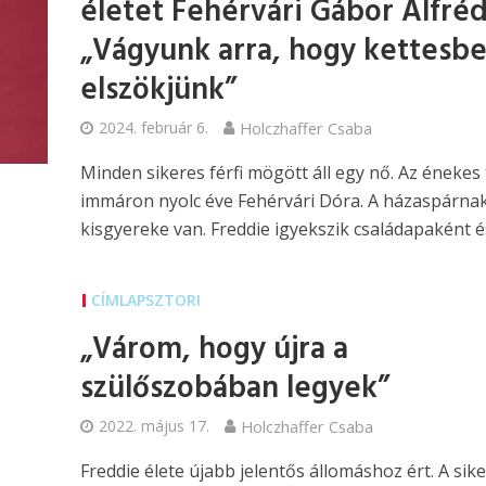
életet Fehérvári Gábor Alfréd
„Vágyunk arra, hogy kettesb
elszökjünk”
2024. február 6.
Holczhaffer Csaba
Minden sikeres férfi mögött áll egy nő. Az énekes
immáron nyolc éve Fehérvári Dóra. A házaspárnak
kisgyereke van. Freddie igyekszik családapaként és
CÍMLAPSZTORI
„Várom, hogy újra a
szülőszobában legyek”
2022. május 17.
Holczhaffer Csaba
Freddie élete újabb jelentős állomáshoz ért. A sik