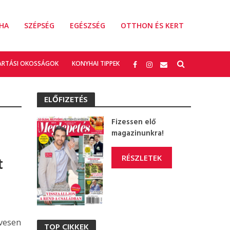
HA
SZÉPSÉG
EGÉSZSÉG
OTTHON ÉS KERT
ARTÁSI OKOSSÁGOK
KONYHAI TIPPEK
ELŐFIZETÉS
Fizessen elő
magazinunkra!
r
RÉSZLETEK
t
ívesen
TOP CIKKEK