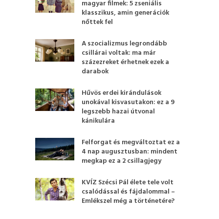
magyar filmek: 5 zseniális
klasszikus, amin generációk
nőttek fel
A szocializmus legrondább
csillárai voltak: ma már
százezreket érhetnek ezek a
darabok
Hűvös erdei kirándulások
unokával kisvasutakon: ez a 9
legszebb hazai útvonal
kánikulára
Felforgat és megváltoztat ez a
4 nap augusztusban: mindent
megkap ez a 2 csillagjegy
KVÍZ Szécsi Pál élete tele volt
csalódással és fájdalommal –
Emlékszel még a történetére?