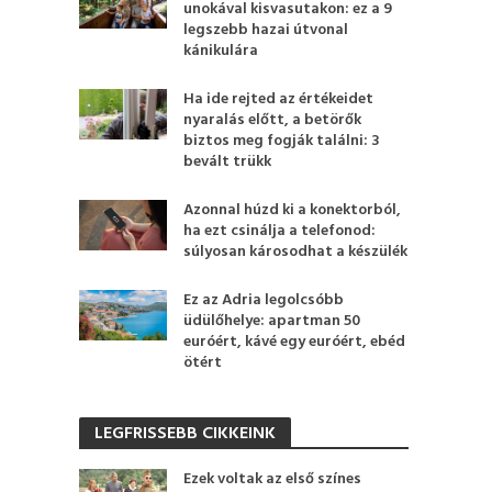
unokával kisvasutakon: ez a 9
legszebb hazai útvonal
kánikulára
Ha ide rejted az értékeidet
nyaralás előtt, a betörők
biztos meg fogják találni: 3
bevált trükk
Azonnal húzd ki a konektorból,
ha ezt csinálja a telefonod:
súlyosan károsodhat a készülék
Ez az Adria legolcsóbb
üdülőhelye: apartman 50
euróért, kávé egy euróért, ebéd
ötért
LEGFRISSEBB CIKKEINK
Ezek voltak az első színes