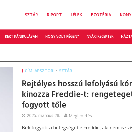
SZTÁR
RIPORT
LÉLEK
EZOTÉRIA
KONY
KERT KÁNIKULÁBAN
HOGY VOLT RÉGEN?
NYÁRI RECEPTEK
HÁZT
•
CÍMLAPSZTORI
SZTÁR
Rejtélyes hosszú lefolyású kó
kínozza Freddie-t: rengetege
fogyott tőle
2025. március 28.
Meglepetés
Belefogyott a betegségébe Freddie, aki nem is sz