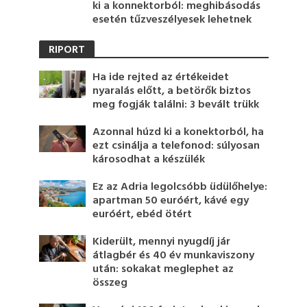
ki a konnektorból: meghibásodás
esetén tűzveszélyesek lehetnek
RIPORT
Ha ide rejted az értékeidet
nyaralás előtt, a betörők biztos
meg fogják találni: 3 bevált trükk
Azonnal húzd ki a konektorból, ha
ezt csinálja a telefonod: súlyosan
károsodhat a készülék
Ez az Adria legolcsóbb üdülőhelye:
apartman 50 euróért, kávé egy
euróért, ebéd ötért
Kiderült, mennyi nyugdíj jár
átlagbér és 40 év munkaviszony
után: sokakat meglephet az
összeg