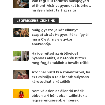
Van régi 100 forintos bankjegyed
otthon? Akár vagyonokat is érhet,
ha ilyen hibát találsz rajta
LEGFRISSEBB CIKKEINK
Máig gyászolja két elhunyt
csapattársát Hegyesi Réka: így él
ma a C’est la vie egykori
énekesnője
Ha ide rejted az értékeidet
nyaralás előtt, a betörők biztos
meg fogják találni: 3 bevált trükk
Azonnal húzd ki a konektorból, ha
ezt csinálja a telefonod: súlyosan
károsodhat a készülék
Nem véletlen az állandó mázli:
ebben a 4 hónapban születtek a
legszerencsésebb emberek