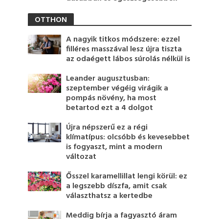
OTTHON
A nagyik titkos módszere: ezzel
filléres masszával lesz újra tiszta
az odaégett lábos súrolás nélkül is
Leander augusztusban:
szeptember végéig virágik a
pompás növény, ha most
betartod ezt a 4 dolgot
Újra népszerű ez a régi
klímatípus: olcsóbb és kevesebbet
is fogyaszt, mint a modern
változat
Ősszel karamellillat lengi körül: ez
a legszebb díszfa, amit csak
választhatsz a kertedbe
Meddig bírja a fagyasztó áram