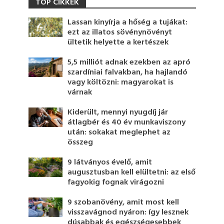
TOP CIKKEK
Lassan kinyírja a hőség a tujákat:
ezt az illatos sövénynövényt
ültetik helyette a kertészek
5,5 milliót adnak ezekben az apró
szardíniai falvakban, ha hajlandó
vagy költözni: magyarokat is
várnak
Kiderült, mennyi nyugdíj jár
átlagbér és 40 év munkaviszony
után: sokakat meglephet az
összeg
9 látványos évelő, amit
augusztusban kell elültetni: az első
fagyokig fognak virágozni
9 szobanövény, amit most kell
visszavágnod nyáron: így lesznek
dúsabbak és egészségesebbek