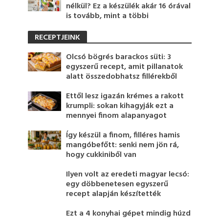
nélkül? Ez a készülék akár 16 órával
is tovább, mint a többi
RECEPTJEINK
Olcsó bögrés barackos süti: 3
egyszerű recept, amit pillanatok
alatt összedobhatsz fillérekből
Ettől lesz igazán krémes a rakott
krumpli: sokan kihagyják ezt a
mennyei finom alapanyagot
Így készül a finom, filléres hamis
mangóbefőtt: senki nem jön rá,
hogy cukkiniből van
Ilyen volt az eredeti magyar lecsó:
egy döbbenetesen egyszerű
recept alapján készítették
Ezt a 4 konyhai gépet mindig húzd