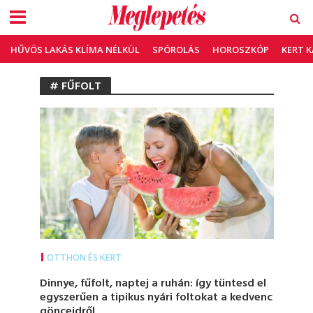
HŰVÖS LAKÁS KLÍMA NÉLKÜL
SPÓROLÁS
HOROSZKÓP
KERT 
# FŰFOLT
OTTHON ÉS KERT
Dinnye, fűfolt, naptej a ruhán: így tüntesd el
egyszerűen a tipikus nyári foltokat a kedvenc
gönceidről