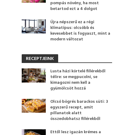
pompás növény, ha most
betartod ezt a 4 dolgot
Újra népszerű ez a régi
klímatípus: olcsóbb és
kevesebbet is fogyaszt, mint a
modern változat
RECEPTJEINK
Lusta házi körtelé fillérekből
télire: se megpucolni, se
kimagozni nem kell a
gyümölcsöt hozzá
Olcsó bögrés barackos süti: 3
egyszerű recept, amit
pillanatok alatt
összedobhatsz fillérekből
Ettől lesz igazán krémes a