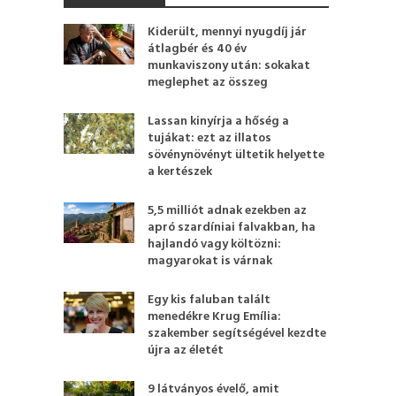
Kiderült, mennyi nyugdíj jár
átlagbér és 40 év
munkaviszony után: sokakat
meglephet az összeg
Lassan kinyírja a hőség a
tujákat: ezt az illatos
sövénynövényt ültetik helyette
a kertészek
5,5 milliót adnak ezekben az
apró szardíniai falvakban, ha
hajlandó vagy költözni:
magyarokat is várnak
Egy kis faluban talált
menedékre Krug Emília:
szakember segítségével kezdte
újra az életét
9 látványos évelő, amit