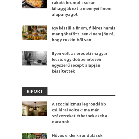
rakott krumpli: sokan
kihagyják ezt a mennyei finom
alapanyagot
Így készül a finom, filléres hamis
mangóbefőtt: senki nem jön rá,
hogy cukkiniből van
Ilyen volt az eredeti magyar
lecsó: egy döbbenetesen
egyszerű recept alapján
készítették
RIPORT
A szocializmus legrondább
csillárai voltak: ma már
százezreket érhetnek ezek a
darabok
Hűvös erdei kirándulások