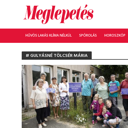
HŰVÖS LAKÁS KLÍMA NÉLKÜL
SPÓROLÁS
HOROSZKÓP
# GULYÁSNÉ TÖLCSÉR MÁRIA