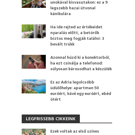
unokával kisvasutakon: ez a 9
legszebb hazai útvonal
kánikulára
Ha ide rejted az értékeidet
nyaralás előtt, a betörők
biztos meg fogják találni: 3
bevált trükk
Azonnal húzd ki a konektorból,
ha ezt csinálja a telefonod:
súlyosan károsodhat a készülék
Ez az Adria legolcsóbb
üdülőhelye: apartman 50
euróért, kávé egy euróért, ebéd
ötért
LEGFRISSEBB CIKKEINK
Ezek voltak az első színes