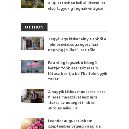
augusztusban kell elültetni: az
első fagyokig fognak virágozni
OTTHON
Tegyél egy kiskanálnyit ebből a
felmosóvízbe: az egész ház
napokig jó illatú lesz tőle
Ez a világ legszebb lebegő
kertje: több ezer rózsaszín
lótusz borítja be Thaiföld egyik
tavát
A nagyik titkos módszere: ezzel
filléres masszával lesz újra
tiszta az odaégett lábos
súrolás nélkül is
Leander augusztusban:
szeptember végéig virágik a