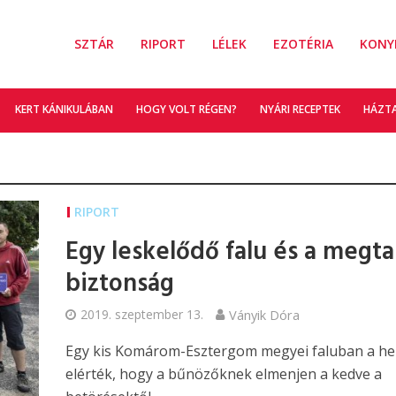
SZTÁR
RIPORT
LÉLEK
EZOTÉRIA
KONY
KERT KÁNIKULÁBAN
HOGY VOLT RÉGEN?
NYÁRI RECEPTEK
HÁZT
RIPORT
Egy leskelődő falu és a megtal
biztonság
2019. szeptember 13.
Ványik Dóra
Egy kis Komárom-Esztergom megyei faluban a he
elérték, hogy a bűnözőknek elmenjen a kedve a