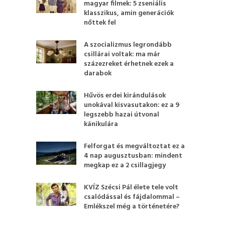
magyar filmek: 5 zseniális
klasszikus, amin generációk
nőttek fel
A szocializmus legrondább
csillárai voltak: ma már
százezreket érhetnek ezek a
darabok
Hűvös erdei kirándulások
unokával kisvasutakon: ez a 9
legszebb hazai útvonal
kánikulára
Felforgat és megváltoztat ez a
4 nap augusztusban: mindent
megkap ez a 2 csillagjegy
KVÍZ Szécsi Pál élete tele volt
csalódással és fájdalommal –
Emlékszel még a történetére?