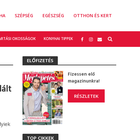
HA
SZÉPSÉG
EGÉSZSÉG
OTTHON ÉS KERT
ARTÁSI OKOSSÁGOK
KONYHAI TIPPEK
ELŐFIZETÉS
Fizessen elő
magazinunkra!
ált
RÉSZLETEK
lyiek
TOP CIKKEK