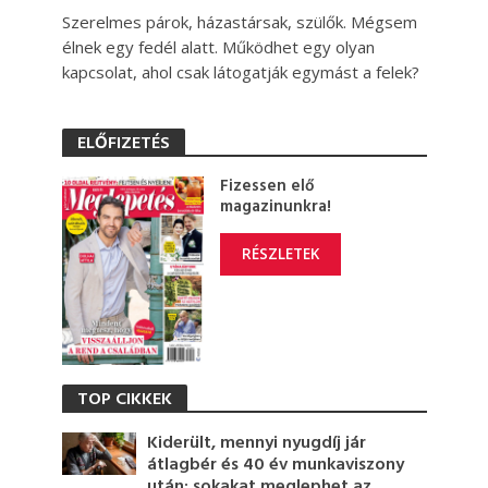
Szerelmes párok, házastársak, szülők. Mégsem
élnek egy fedél alatt. Működhet egy olyan
kapcsolat, ahol csak látogatják egymást a felek?
ELŐFIZETÉS
Fizessen elő
magazinunkra!
RÉSZLETEK
TOP CIKKEK
Kiderült, mennyi nyugdíj jár
átlagbér és 40 év munkaviszony
után: sokakat meglephet az