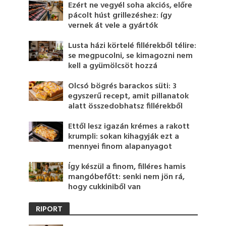
Ezért ne vegyél soha akciós, előre
pácolt húst grillezéshez: így
vernek át vele a gyártók
Lusta házi körtelé fillérekből télire:
se megpucolni, se kimagozni nem
kell a gyümölcsöt hozzá
Olcsó bögrés barackos süti: 3
egyszerű recept, amit pillanatok
alatt összedobhatsz fillérekből
Ettől lesz igazán krémes a rakott
krumpli: sokan kihagyják ezt a
mennyei finom alapanyagot
Így készül a finom, filléres hamis
mangóbefőtt: senki nem jön rá,
hogy cukkiniből van
RIPORT