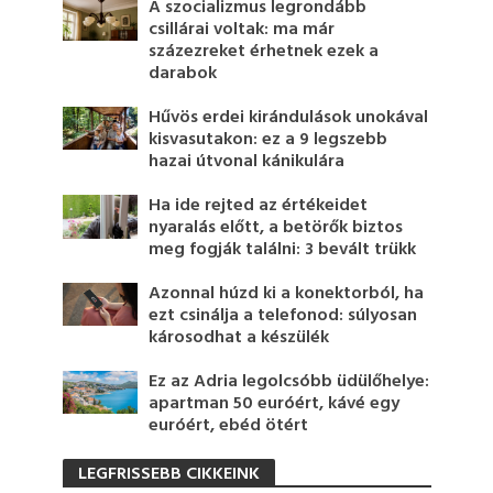
A szocializmus legrondább
csillárai voltak: ma már
százezreket érhetnek ezek a
darabok
Hűvös erdei kirándulások unokával
kisvasutakon: ez a 9 legszebb
hazai útvonal kánikulára
Ha ide rejted az értékeidet
nyaralás előtt, a betörők biztos
meg fogják találni: 3 bevált trükk
Azonnal húzd ki a konektorból, ha
ezt csinálja a telefonod: súlyosan
károsodhat a készülék
Ez az Adria legolcsóbb üdülőhelye:
apartman 50 euróért, kávé egy
euróért, ebéd ötért
LEGFRISSEBB CIKKEINK