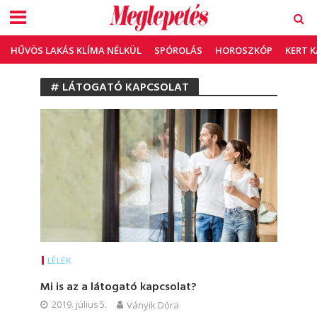
HŰVÖS LAKÁS KLÍMA NÉLKÜL
SPÓROLÁS
HOROSZKÓP
KERT 
# LÁTOGATÓ KAPCSOLAT
LÉLEK
Mi is az a látogató kapcsolat?
2019. július 5.
Ványik Dóra