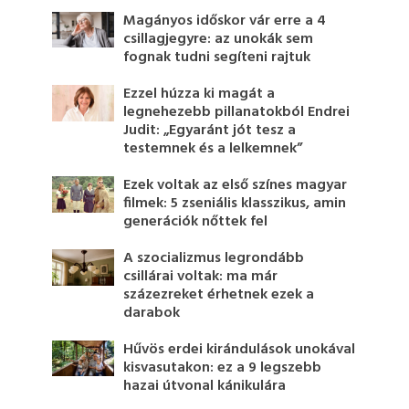
Magányos időskor vár erre a 4
csillagjegyre: az unokák sem
fognak tudni segíteni rajtuk
Ezzel húzza ki magát a
legnehezebb pillanatokból Endrei
Judit: „Egyaránt jót tesz a
testemnek és a lelkemnek”
Ezek voltak az első színes magyar
filmek: 5 zseniális klasszikus, amin
generációk nőttek fel
A szocializmus legrondább
csillárai voltak: ma már
százezreket érhetnek ezek a
darabok
Hűvös erdei kirándulások unokával
kisvasutakon: ez a 9 legszebb
hazai útvonal kánikulára