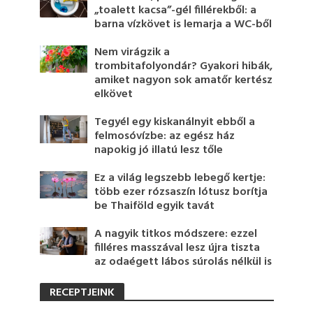
„toalett kacsa”-gél fillérekből: a
barna vízkövet is lemarja a WC-ből
Nem virágzik a
trombitafolyondár? Gyakori hibák,
amiket nagyon sok amatőr kertész
elkövet
Tegyél egy kiskanálnyit ebből a
felmosóvízbe: az egész ház
napokig jó illatú lesz tőle
Ez a világ legszebb lebegő kertje:
több ezer rózsaszín lótusz borítja
be Thaiföld egyik tavát
A nagyik titkos módszere: ezzel
filléres masszával lesz újra tiszta
az odaégett lábos súrolás nélkül is
RECEPTJEINK