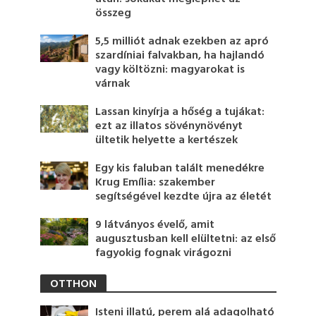
összeg
5,5 milliót adnak ezekben az apró
szardíniai falvakban, ha hajlandó
vagy költözni: magyarokat is
várnak
Lassan kinyírja a hőség a tujákat:
ezt az illatos sövénynövényt
ültetik helyette a kertészek
Egy kis faluban talált menedékre
Krug Emília: szakember
segítségével kezdte újra az életét
9 látványos évelő, amit
augusztusban kell elültetni: az első
fagyokig fognak virágozni
OTTHON
Isteni illatú, perem alá adagolható