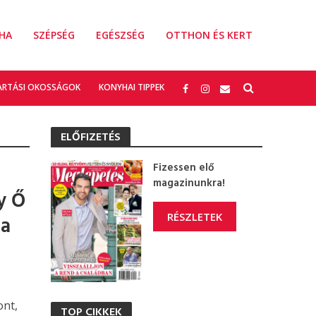
HA
SZÉPSÉG
EGÉSZSÉG
OTTHON ÉS KERT
ARTÁSI OKOSSÁGOK
KONYHAI TIPPEK
ELŐFIZETÉS
Fizessen elő
magazinunkra!
y Ő
RÉSZLETEK
ja
ont,
TOP CIKKEK