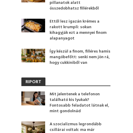
pillanatok alatt
összedobhatsz fillérekből
Ettől lesz igazán krémes a
rakott krumpli: sokan
kihagyják ezt a mennyei finom
alapanyagot
Így készül a finom, filléres hamis
mangóbefőtt: senki nem jön rá,
hogy cukkiniből van
RIPORT
Mit jelentenek a telefonon
található kis lyukak?
Fontosabb feladatot látnak el,
mint gondolnád
A szocializmus legrondább
csillárai voltak: ma már