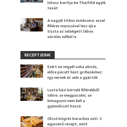
lótusz borítja be Thaiföld egyik
tavát
A nagyik titkos módszere: ezzel
filléres masszával lesz újra
tiszta az odaégett lábos
súrolás nélkül is
RECEPTJEINK
Ezért ne vegyél soha akciós,
előre pácolt húst grillezéshez:
így vernek át vele a gyártók
Lusta házi körtelé fillérekből
télire: se megpucolni, se
kimagozni nem kell a
gyümölcsöt hozzá
Olcsó bögrés barackos süti: 3
egyszerű recept, amit