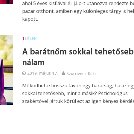
ahol 5 éves kisfiával él. J.Lo-t utánozva rendezte b
pazar otthont, amiben egy különleges tárgy is hel
kapott.
LÉLEK
A barátnőm sokkal tehetőse
nálam
2019. május 17.
Szurovecz Kitti
Működhet-e hosszú távon egy barátság, ha az egy
sokkal tehetősebb, mint a másik? Pszichológus
szakértővel jártuk körül ezt az igen kényes kérdés