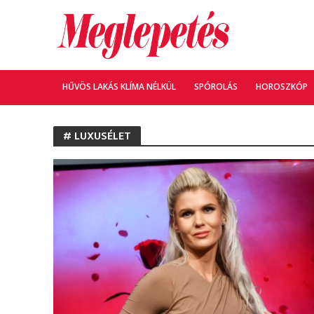
HŰVÖS LAKÁS KLÍMA NÉLKÜL
SPÓROLÁS
HOROSZKÓP
# LUXUSÉLET