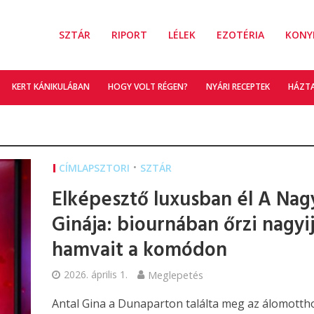
SZTÁR
RIPORT
LÉLEK
EZOTÉRIA
KONY
KERT KÁNIKULÁBAN
HOGY VOLT RÉGEN?
NYÁRI RECEPTEK
HÁZT
•
CÍMLAPSZTORI
SZTÁR
Elképesztő luxusban él A Nag
Ginája: biournában őrzi nagyi
hamvait a komódon
2026. április 1.
Meglepetés
Antal Gina a Dunaparton találta meg az álomotth