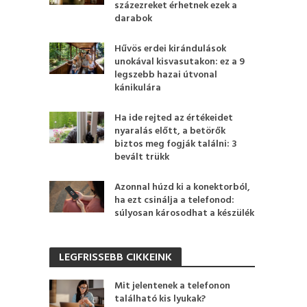
százezreket érhetnek ezek a
darabok
Hűvös erdei kirándulások
unokával kisvasutakon: ez a 9
legszebb hazai útvonal
kánikulára
Ha ide rejted az értékeidet
nyaralás előtt, a betörők
biztos meg fogják találni: 3
bevált trükk
Azonnal húzd ki a konektorból,
ha ezt csinálja a telefonod:
súlyosan károsodhat a készülék
LEGFRISSEBB CIKKEINK
Mit jelentenek a telefonon
található kis lyukak?