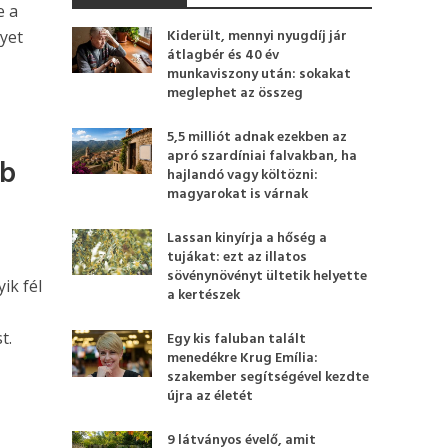
e a
Kiderült, mennyi nyugdíj jár
yet
átlagbér és 40 év
munkaviszony után: sokakat
meglephet az összeg
5,5 milliót adnak ezekben az
apró szardíniai falvakban, ha
bb
hajlandó vagy költözni:
magyarokat is várnak
Lassan kinyírja a hőség a
tujákat: ezt az illatos
sövénynövényt ültetik helyette
ik fél
a kertészek
t.
Egy kis faluban talált
menedékre Krug Emília:
szakember segítségével kezdte
újra az életét
9 látványos évelő, amit