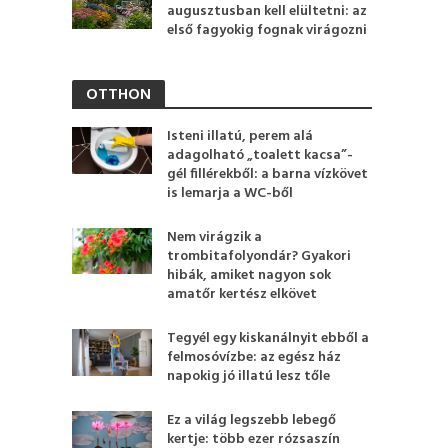
augusztusban kell elültetni: az
első fagyokig fognak virágozni
OTTHON
Isteni illatú, perem alá
adagolható „toalett kacsa”-
gél fillérekből: a barna vízkövet
is lemarja a WC-ből
Nem virágzik a
trombitafolyondár? Gyakori
hibák, amiket nagyon sok
amatőr kertész elkövet
Tegyél egy kiskanálnyit ebből a
felmosóvízbe: az egész ház
napokig jó illatú lesz tőle
Ez a világ legszebb lebegő
kertje: több ezer rózsaszín