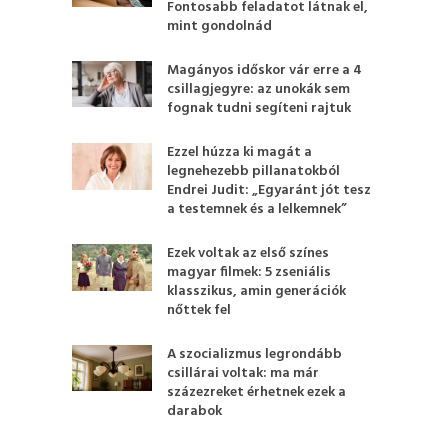
Fontosabb feladatot látnak el,
mint gondolnád
Magányos időskor vár erre a 4
csillagjegyre: az unokák sem
fognak tudni segíteni rajtuk
Ezzel húzza ki magát a
legnehezebb pillanatokból
Endrei Judit: „Egyaránt jót tesz
a testemnek és a lelkemnek”
Ezek voltak az első színes
magyar filmek: 5 zseniális
klasszikus, amin generációk
nőttek fel
A szocializmus legrondább
csillárai voltak: ma már
százezreket érhetnek ezek a
darabok