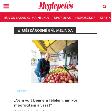
HŰVÖS LAKÁS KLÍMA NÉLKÜL
SPÓROLÁS
HOROSZKÓP
KERT 
# MÉSZÁROSNÉ GÁL MELINDA
RIPORT
„Nem volt bennem félelem, amikor
megfogtam a vasat”