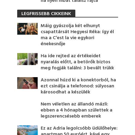
ha ilyen hibát találsz rajta
LEGFRISSEBB CIKKEINK
Máig gyászolja két elhunyt
csapattársát Hegyesi Réka: így él
ma a C’est la vie egykori
énekesnője
Ha ide rejted az értékeidet
nyaralás előtt, a betörők biztos
meg fogják találni: 3 bevált trükk
Azonnal húzd ki a konektorból, ha
ezt csinálja a telefonod: súlyosan
károsodhat a készülék
Nem véletlen az állandó mázli:
ebben a 4 hónapban születtek a
legszerencsésebb emberek
Ez az Adria legolcsóbb üdülőhelye:
apartman 50 euróért, kávé egy