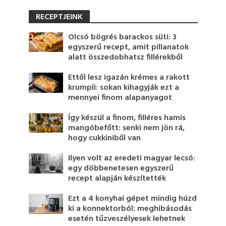
RECEPTJEINK
Olcsó bögrés barackos süti: 3
egyszerű recept, amit pillanatok
alatt összedobhatsz fillérekből
Ettől lesz igazán krémes a rakott
krumpli: sokan kihagyják ezt a
mennyei finom alapanyagot
Így készül a finom, filléres hamis
mangóbefőtt: senki nem jön rá,
hogy cukkiniből van
Ilyen volt az eredeti magyar lecsó:
egy döbbenetesen egyszerű
recept alapján készítették
Ezt a 4 konyhai gépet mindig húzd
ki a konnektorból: meghibásodás
esetén tűzveszélyesek lehetnek