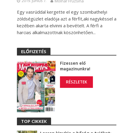
2019. június 7.
Molnár Fruzsina
Egy vasrúddal kergette el egy szombathelyi
zöldségüzlet eladója azt a férfit,aki nagykéssel a
kezében akarta elvinni a bevételt. A férfi a
harcias alkalmazottnak köszönhetően...
ELŐFIZETÉS
Fizessen elő
magazinunkra!
RÉSZLETEK
TOP CIKKEK