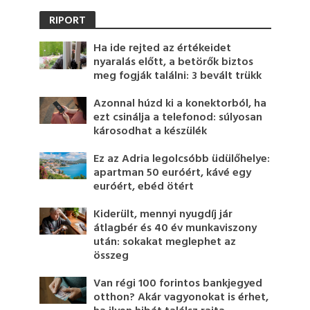
RIPORT
Ha ide rejted az értékeidet
nyaralás előtt, a betörők biztos
meg fogják találni: 3 bevált trükk
Azonnal húzd ki a konektorból, ha
ezt csinálja a telefonod: súlyosan
károsodhat a készülék
Ez az Adria legolcsóbb üdülőhelye:
apartman 50 euróért, kávé egy
euróért, ebéd ötért
Kiderült, mennyi nyugdíj jár
átlagbér és 40 év munkaviszony
után: sokakat meglephet az
összeg
Van régi 100 forintos bankjegyed
otthon? Akár vagyonokat is érhet,