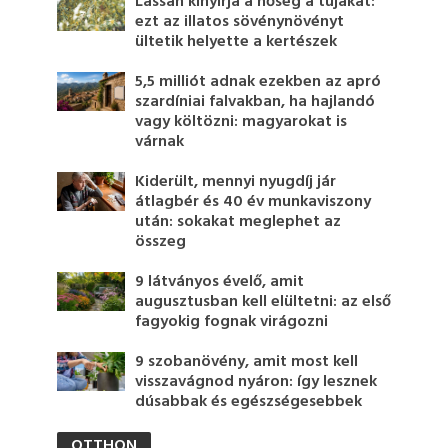
Lassan kinyírja a hőség a tujákat:
ezt az illatos sövénynövényt
ültetik helyette a kertészek
5,5 milliót adnak ezekben az apró
szardíniai falvakban, ha hajlandó
vagy költözni: magyarokat is
várnak
Kiderült, mennyi nyugdíj jár
átlagbér és 40 év munkaviszony
után: sokakat meglephet az
összeg
9 látványos évelő, amit
augusztusban kell elültetni: az első
fagyokig fognak virágozni
9 szobanövény, amit most kell
visszavágnod nyáron: így lesznek
dúsabbak és egészségesebbek
OTTHON