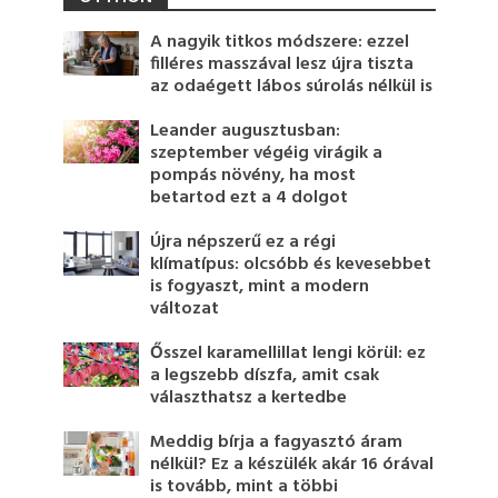
A nagyik titkos módszere: ezzel
filléres masszával lesz újra tiszta
az odaégett lábos súrolás nélkül is
Leander augusztusban:
szeptember végéig virágik a
pompás növény, ha most
betartod ezt a 4 dolgot
Újra népszerű ez a régi
klímatípus: olcsóbb és kevesebbet
is fogyaszt, mint a modern
változat
Ősszel karamellillat lengi körül: ez
a legszebb díszfa, amit csak
választhatsz a kertedbe
Meddig bírja a fagyasztó áram
nélkül? Ez a készülék akár 16 órával
is tovább, mint a többi