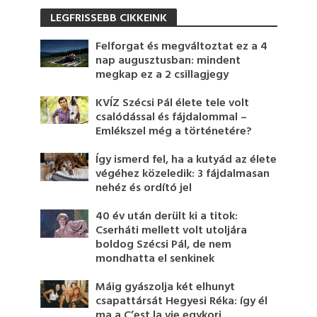
LEGFRISSEBB CIKKEINK
Felforgat és megváltoztat ez a 4
nap augusztusban: mindent
megkap ez a 2 csillagjegy
KVÍZ Szécsi Pál élete tele volt
csalódással és fájdalommal –
Emlékszel még a történetére?
Így ismerd fel, ha a kutyád az élete
végéhez közeledik: 3 fájdalmasan
nehéz és ordító jel
40 év után derült ki a titok:
Cserháti mellett volt utoljára
boldog Szécsi Pál, de nem
mondhatta el senkinek
Máig gyászolja két elhunyt
csapattársát Hegyesi Réka: így él
ma a C’est la vie egykori