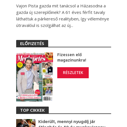
Vajon Pista gazda mit tanácsol a Házasodna a
gazda új szereplőinek? A 61 éves férfit tavaly
láthattuk a párkereső realityben, így véleménye
útravalóul is szolgálhat az új...
ELŐFIZETÉS
Fizessen elő
magazinunkra!
RÉSZLETEK
TOP CIKKEK
Kiderült, mennyi nyugdíj jár