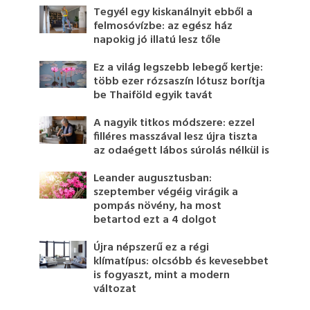
Tegyél egy kiskanálnyit ebből a
felmosóvízbe: az egész ház
napokig jó illatú lesz tőle
Ez a világ legszebb lebegő kertje:
több ezer rózsaszín lótusz borítja
be Thaiföld egyik tavát
A nagyik titkos módszere: ezzel
filléres masszával lesz újra tiszta
az odaégett lábos súrolás nélkül is
Leander augusztusban:
szeptember végéig virágik a
pompás növény, ha most
betartod ezt a 4 dolgot
Újra népszerű ez a régi
klímatípus: olcsóbb és kevesebbet
is fogyaszt, mint a modern
változat