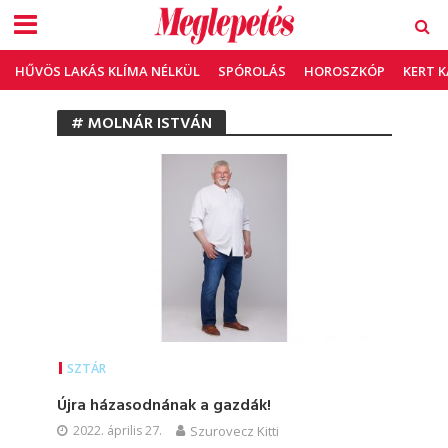
HŰVÖS LAKÁS KLÍMA NÉLKÜL
SPÓROLÁS
HOROSZKÓP
KERT 
# MOLNÁR ISTVÁN
SZTÁR
Újra házasodnának a gazdák!
2022. április 27.
Szurovecz Kitti