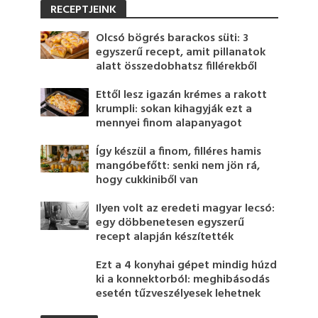
RECEPTJEINK
Olcsó bögrés barackos süti: 3
egyszerű recept, amit pillanatok
alatt összedobhatsz fillérekből
Ettől lesz igazán krémes a rakott
krumpli: sokan kihagyják ezt a
mennyei finom alapanyagot
Így készül a finom, filléres hamis
mangóbefőtt: senki nem jön rá,
hogy cukkiniből van
Ilyen volt az eredeti magyar lecsó:
egy döbbenetesen egyszerű
recept alapján készítették
Ezt a 4 konyhai gépet mindig húzd
ki a konnektorból: meghibásodás
esetén tűzveszélyesek lehetnek