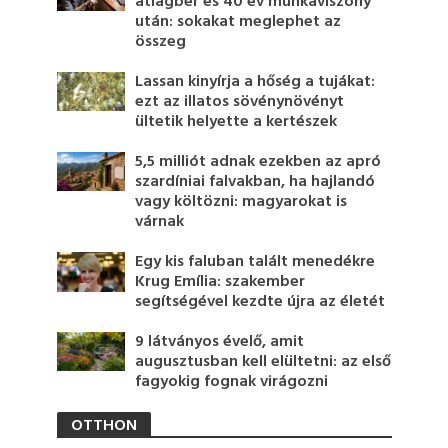
átlagbér és 40 év munkaviszony
után: sokakat meglephet az
összeg
Lassan kinyírja a hőség a tujákat:
ezt az illatos sövénynövényt
ültetik helyette a kertészek
5,5 milliót adnak ezekben az apró
szardíniai falvakban, ha hajlandó
vagy költözni: magyarokat is
várnak
Egy kis faluban talált menedékre
Krug Emília: szakember
segítségével kezdte újra az életét
9 látványos évelő, amit
augusztusban kell elültetni: az első
fagyokig fognak virágozni
OTTHON