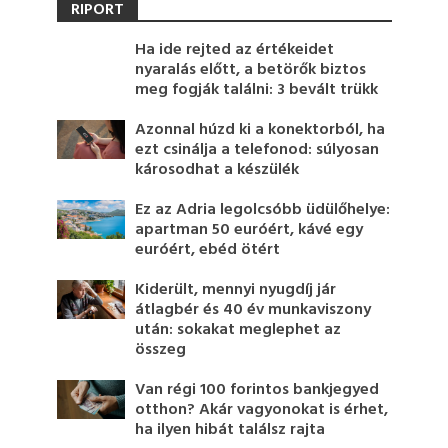
RIPORT
Ha ide rejted az értékeidet
nyaralás előtt, a betörők biztos
meg fogják találni: 3 bevált trükk
Azonnal húzd ki a konektorból, ha
ezt csinálja a telefonod: súlyosan
károsodhat a készülék
Ez az Adria legolcsóbb üdülőhelye:
apartman 50 euróért, kávé egy
euróért, ebéd ötért
Kiderült, mennyi nyugdíj jár
átlagbér és 40 év munkaviszony
után: sokakat meglephet az
összeg
Van régi 100 forintos bankjegyed
otthon? Akár vagyonokat is érhet,
ha ilyen hibát találsz rajta