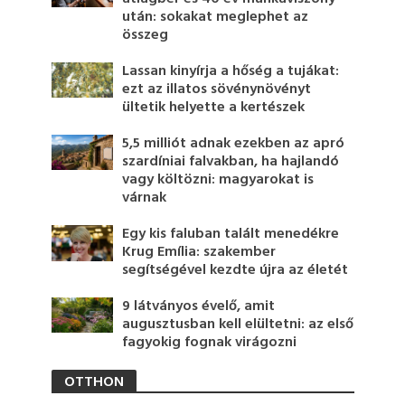
után: sokakat meglephet az
összeg
Lassan kinyírja a hőség a tujákat:
ezt az illatos sövénynövényt
ültetik helyette a kertészek
5,5 milliót adnak ezekben az apró
szardíniai falvakban, ha hajlandó
vagy költözni: magyarokat is
várnak
Egy kis faluban talált menedékre
Krug Emília: szakember
segítségével kezdte újra az életét
9 látványos évelő, amit
augusztusban kell elültetni: az első
fagyokig fognak virágozni
OTTHON