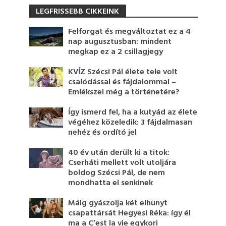
LEGFRISSEBB CIKKEINK
Felforgat és megváltoztat ez a 4
nap augusztusban: mindent
megkap ez a 2 csillagjegy
KVÍZ Szécsi Pál élete tele volt
csalódással és fájdalommal –
Emlékszel még a történetére?
Így ismerd fel, ha a kutyád az élete
végéhez közeledik: 3 fájdalmasan
nehéz és ordító jel
40 év után derült ki a titok:
Cserháti mellett volt utoljára
boldog Szécsi Pál, de nem
mondhatta el senkinek
Máig gyászolja két elhunyt
csapattársát Hegyesi Réka: így él
ma a C’est la vie egykori