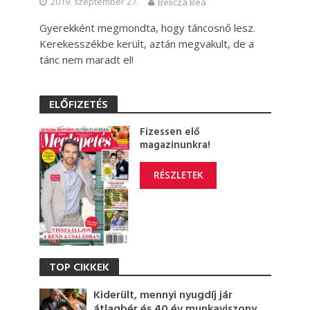
2019. szeptember 27.
Belicza Bea
Gyerekként megmondta, hogy táncosnő lesz.
Kerekesszékbe került, aztán megvakult, de a
tánc nem maradt el!
ELŐFIZETÉS
Fizessen elő
magazinunkra!
RÉSZLETEK
TOP CIKKEK
Kiderült, mennyi nyugdíj jár
átlagbér és 40 év munkaviszony