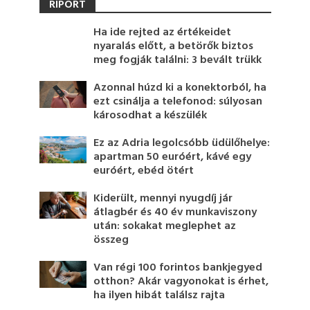
RIPORT
Ha ide rejted az értékeidet
nyaralás előtt, a betörők biztos
meg fogják találni: 3 bevált trükk
Azonnal húzd ki a konektorból, ha
ezt csinálja a telefonod: súlyosan
károsodhat a készülék
Ez az Adria legolcsóbb üdülőhelye:
apartman 50 euróért, kávé egy
euróért, ebéd ötért
Kiderült, mennyi nyugdíj jár
átlagbér és 40 év munkaviszony
után: sokakat meglephet az
összeg
Van régi 100 forintos bankjegyed
otthon? Akár vagyonokat is érhet,
ha ilyen hibát találsz rajta