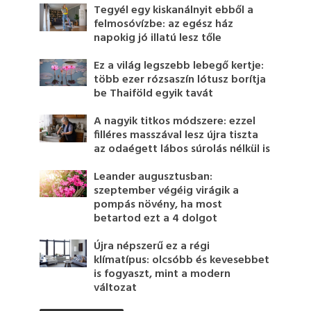
Tegyél egy kiskanálnyit ebből a
felmosóvízbe: az egész ház
napokig jó illatú lesz tőle
Ez a világ legszebb lebegő kertje:
több ezer rózsaszín lótusz borítja
be Thaiföld egyik tavát
A nagyik titkos módszere: ezzel
filléres masszával lesz újra tiszta
az odaégett lábos súrolás nélkül is
Leander augusztusban:
szeptember végéig virágik a
pompás növény, ha most
betartod ezt a 4 dolgot
Újra népszerű ez a régi
klímatípus: olcsóbb és kevesebbet
is fogyaszt, mint a modern
változat