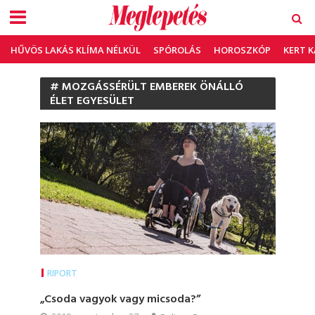
HŰVÖS LAKÁS KLÍMA NÉLKÜL
SPÓROLÁS
HOROSZKÓP
KERT 
# MOZGÁSSÉRÜLT EMBEREK ÖNÁLLÓ
ÉLET EGYESÜLET
RIPORT
„Csoda vagyok vagy micsoda?”