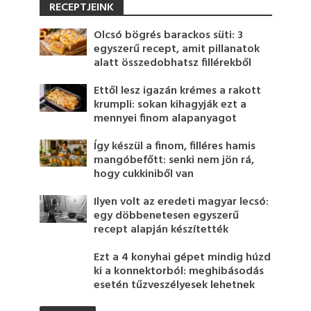
RECEPTJEINK
Olcsó bögrés barackos süti: 3
egyszerű recept, amit pillanatok
alatt összedobhatsz fillérekből
Ettől lesz igazán krémes a rakott
krumpli: sokan kihagyják ezt a
mennyei finom alapanyagot
Így készül a finom, filléres hamis
mangóbefőtt: senki nem jön rá,
hogy cukkiniből van
Ilyen volt az eredeti magyar lecsó:
egy döbbenetesen egyszerű
recept alapján készítették
Ezt a 4 konyhai gépet mindig húzd
ki a konnektorból: meghibásodás
esetén tűzveszélyesek lehetnek