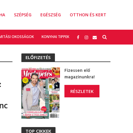
HA
SZÉPSÉG
EGÉSZSÉG
OTTHON ÉS KERT
ARTÁSI OKOSSÁGOK
KONYHAI TIPPEK
ELŐFIZETÉS
Fizessen elő
magazinunkra!
:
RÉSZLETEK
enc
TOP CIKKEK