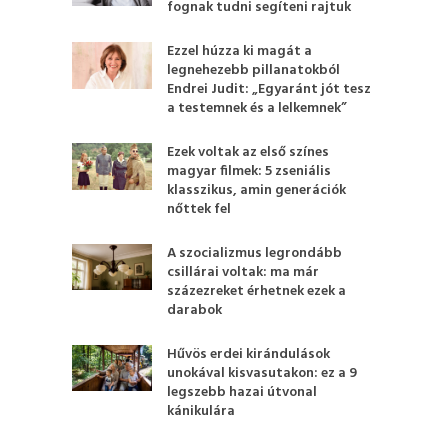
fognak tudni segíteni rajtuk
Ezzel húzza ki magát a
legnehezebb pillanatokból
Endrei Judit: „Egyaránt jót tesz
a testemnek és a lelkemnek”
Ezek voltak az első színes
magyar filmek: 5 zseniális
klasszikus, amin generációk
nőttek fel
A szocializmus legrondább
csillárai voltak: ma már
százezreket érhetnek ezek a
darabok
Hűvös erdei kirándulások
unokával kisvasutakon: ez a 9
legszebb hazai útvonal
kánikulára