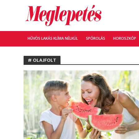
HŰVÖS LAKÁS KLÍMA NÉLKÜL
SPÓROLÁS
HOROSZKÓP
# OLAJFOLT