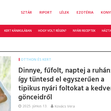
SZTÁR
RIPORT
LÉLEK
EZOTÉRIA
KONY
KERT KÁNIKULÁBAN
HOGY VOLT RÉGEN?
NYÁRI RECEPTEK
HÁZT
OTTHON ÉS KERT
Dinnye, fűfolt, naptej a ruhán
így tüntesd el egyszerűen a
tipikus nyári foltokat a kedv
gönceidről
2025. június 13.
Kovács Vera