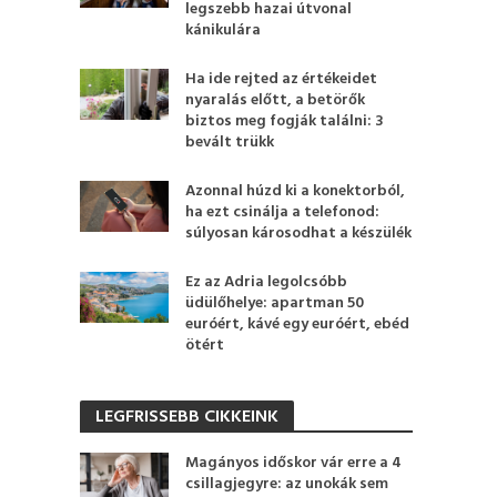
legszebb hazai útvonal
kánikulára
Ha ide rejted az értékeidet
nyaralás előtt, a betörők
biztos meg fogják találni: 3
bevált trükk
Azonnal húzd ki a konektorból,
ha ezt csinálja a telefonod:
súlyosan károsodhat a készülék
Ez az Adria legolcsóbb
üdülőhelye: apartman 50
euróért, kávé egy euróért, ebéd
ötért
LEGFRISSEBB CIKKEINK
Magányos időskor vár erre a 4
csillagjegyre: az unokák sem