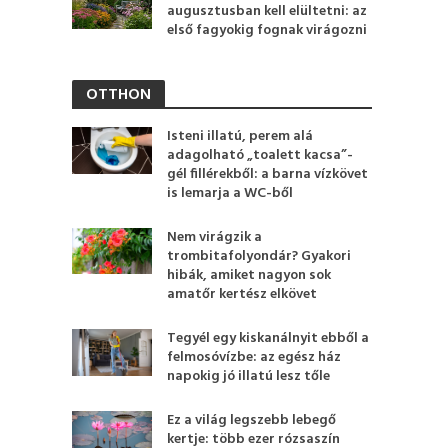
augusztusban kell elültetni: az
első fagyokig fognak virágozni
OTTHON
Isteni illatú, perem alá
adagolható „toalett kacsa”-
gél fillérekből: a barna vízkövet
is lemarja a WC-ből
Nem virágzik a
trombitafolyondár? Gyakori
hibák, amiket nagyon sok
amatőr kertész elkövet
Tegyél egy kiskanálnyit ebből a
felmosóvízbe: az egész ház
napokig jó illatú lesz tőle
Ez a világ legszebb lebegő
kertje: több ezer rózsaszín