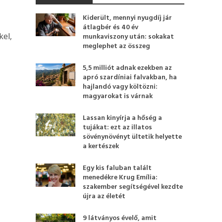
Kiderült, mennyi nyugdíj jár
átlagbér és 40 év
el,
munkaviszony után: sokakat
meglephet az összeg
5,5 milliót adnak ezekben az
apró szardíniai falvakban, ha
hajlandó vagy költözni:
magyarokat is várnak
Lassan kinyírja a hőség a
tujákat: ezt az illatos
sövénynövényt ültetik helyette
a kertészek
Egy kis faluban talált
menedékre Krug Emília:
szakember segítségével kezdte
újra az életét
9 látványos évelő, amit