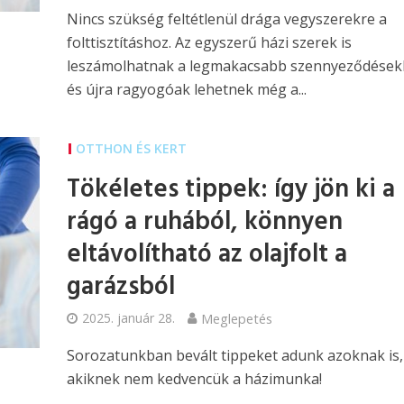
Nincs szükség feltétlenül drága vegyszerekre a
folttisztításhoz. Az egyszerű házi szerek is
leszámolhatnak a legmakacsabb szennyeződésekk
és újra ragyogóak lehetnek még a...
OTTHON ÉS KERT
Tökéletes tippek: így jön ki a
rágó a ruhából, könnyen
eltávolítható az olajfolt a
garázsból
2025. január 28.
Meglepetés
Sorozatunkban bevált tippeket adunk azoknak is,
akiknek nem kedvencük a házimunka!