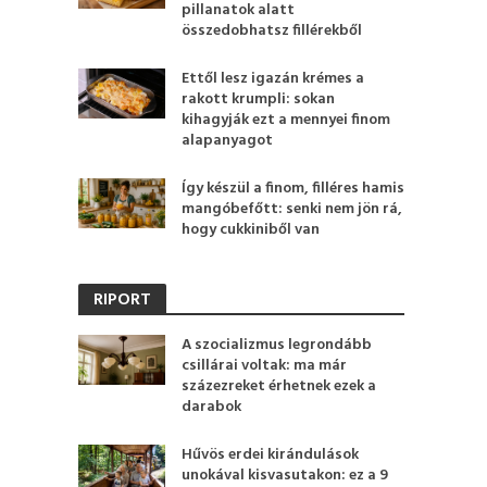
pillanatok alatt
összedobhatsz fillérekből
Ettől lesz igazán krémes a
rakott krumpli: sokan
kihagyják ezt a mennyei finom
alapanyagot
Így készül a finom, filléres hamis
mangóbefőtt: senki nem jön rá,
hogy cukkiniből van
RIPORT
A szocializmus legrondább
csillárai voltak: ma már
százezreket érhetnek ezek a
darabok
Hűvös erdei kirándulások
unokával kisvasutakon: ez a 9