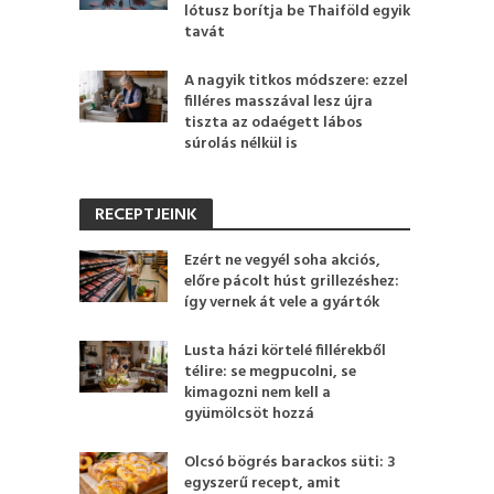
lótusz borítja be Thaiföld egyik
tavát
A nagyik titkos módszere: ezzel
filléres masszával lesz újra
tiszta az odaégett lábos
súrolás nélkül is
RECEPTJEINK
Ezért ne vegyél soha akciós,
előre pácolt húst grillezéshez:
így vernek át vele a gyártók
Lusta házi körtelé fillérekből
télire: se megpucolni, se
kimagozni nem kell a
gyümölcsöt hozzá
Olcsó bögrés barackos süti: 3
egyszerű recept, amit