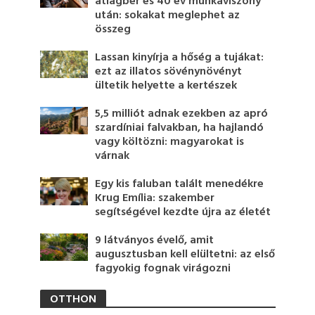
átlagbér és 40 év munkaviszony
után: sokakat meglephet az
összeg
Lassan kinyírja a hőség a tujákat:
ezt az illatos sövénynövényt
ültetik helyette a kertészek
5,5 milliót adnak ezekben az apró
szardíniai falvakban, ha hajlandó
vagy költözni: magyarokat is
várnak
Egy kis faluban talált menedékre
Krug Emília: szakember
segítségével kezdte újra az életét
9 látványos évelő, amit
augusztusban kell elültetni: az első
fagyokig fognak virágozni
OTTHON