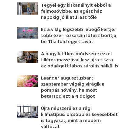
Tegyél egy kiskanálnyit ebből a
felmosóvízbe: az egész ház
napokig jó illatú lesz tőle
Ez a világ legszebb lebegő kertje:
több ezer rózsaszín lótusz borítja
be Thaiföld egyik tavát
A nagyik titkos módszere: ezzel
filléres masszával lesz újra tiszta
az odaégett lábos súrolás nélkül is
Leander augusztusban:
szeptember végéig virágik a
pompás növény, ha most
betartod ezt a 4 dolgot
Újra népszerű ez a régi
klímatípus: olcsóbb és kevesebbet
is fogyaszt, mint a modern
változat