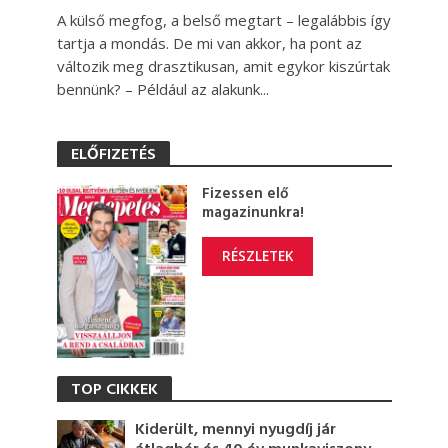
A külső megfog, a belső megtart – legalábbis így
tartja a mondás. De mi van akkor, ha pont az
változik meg drasztikusan, amit egykor kiszúrtak
bennünk? – Például az alakunk...
ELŐFIZETÉS
Fizessen elő
magazinunkra!
RÉSZLETEK
TOP CIKKEK
Kiderült, mennyi nyugdíj jár