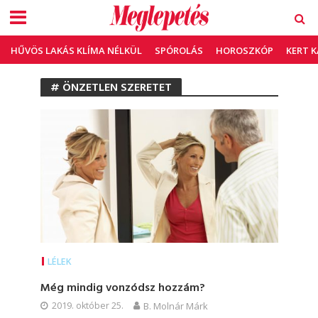
HŰVÖS LAKÁS KLÍMA NÉLKÜL
SPÓROLÁS
HOROSZKÓP
KERT 
# ÖNZETLEN SZERETET
LÉLEK
Még mindig vonzódsz hozzám?
2019. október 25.
B. Molnár Márk