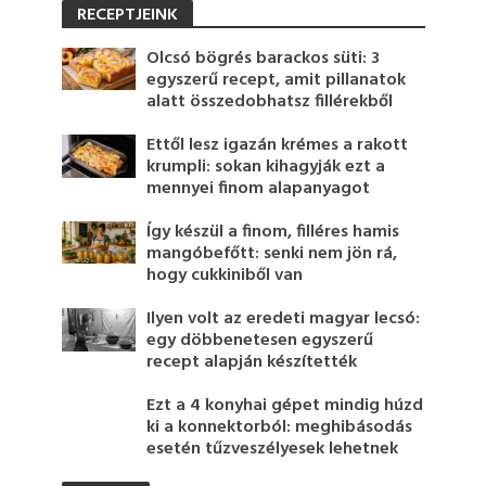
RECEPTJEINK
Olcsó bögrés barackos süti: 3
egyszerű recept, amit pillanatok
alatt összedobhatsz fillérekből
Ettől lesz igazán krémes a rakott
krumpli: sokan kihagyják ezt a
mennyei finom alapanyagot
Így készül a finom, filléres hamis
mangóbefőtt: senki nem jön rá,
hogy cukkiniből van
Ilyen volt az eredeti magyar lecsó:
egy döbbenetesen egyszerű
recept alapján készítették
Ezt a 4 konyhai gépet mindig húzd
ki a konnektorból: meghibásodás
esetén tűzveszélyesek lehetnek