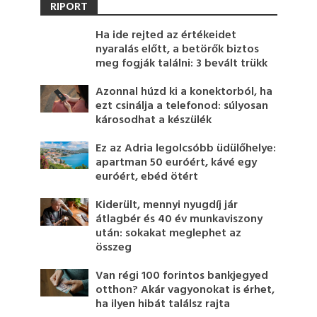
RIPORT
Ha ide rejted az értékeidet
nyaralás előtt, a betörők biztos
meg fogják találni: 3 bevált trükk
Azonnal húzd ki a konektorból, ha
ezt csinálja a telefonod: súlyosan
károsodhat a készülék
Ez az Adria legolcsóbb üdülőhelye:
apartman 50 euróért, kávé egy
euróért, ebéd ötért
Kiderült, mennyi nyugdíj jár
átlagbér és 40 év munkaviszony
után: sokakat meglephet az
összeg
Van régi 100 forintos bankjegyed
otthon? Akár vagyonokat is érhet,
ha ilyen hibát találsz rajta