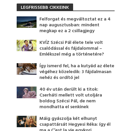
LEGFRISSEBB CIKKEINK
Felforgat és megváltoztat ez a 4
nap augusztusban: mindent
megkap ez a 2 csillagjegy
KVÍZ Szécsi Pál élete tele volt
csalódással és fájdalommal –
Emlékszel még a történetére?
Így ismerd fel, ha a kutyád az élete
végéhez közeledik: 3 fájdalmasan
nehéz és ordító jel
40 év után derült ki a titok:
Cserháti mellett volt utoljára
boldog Szécsi Pál, de nem
mondhatta el senkinek
Máig gyászolja két elhunyt
csapattársát Hegyesi Réka: így él
ma a C’est la vie egykori