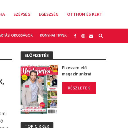
HA
SZÉPSÉG
EGÉSZSÉG
OTTHON ÉS KERT
ARTÁSI OKOSSÁGOK
KONYHAI TIPPEK
ELŐFIZETÉS
Fizessen elő
magazinunkra!
k,
RÉSZLETEK
ami
ró
TOP CIKKEK