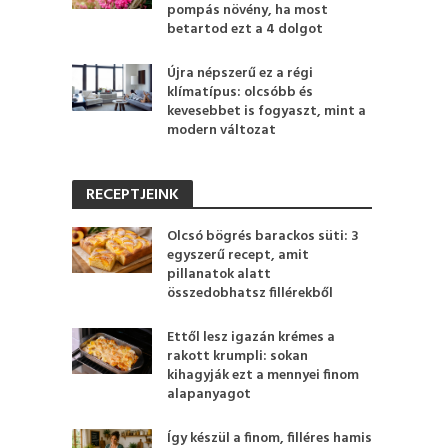
pompás növény, ha most
betartod ezt a 4 dolgot
Újra népszerű ez a régi
klímatípus: olcsóbb és
kevesebbet is fogyaszt, mint a
modern változat
RECEPTJEINK
Olcsó bögrés barackos süti: 3
egyszerű recept, amit
pillanatok alatt
összedobhatsz fillérekből
Ettől lesz igazán krémes a
rakott krumpli: sokan
kihagyják ezt a mennyei finom
alapanyagot
Így készül a finom, filléres hamis