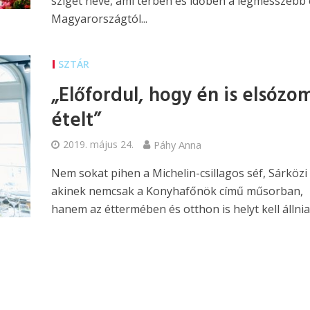
sziget neve, ami térben és időben a legmesszebb 
Magyarországtól...
SZTÁR
„Előfordul, hogy én is elsózo
ételt”
2019. május 24.
Páhy Anna
Nem sokat pihen a Michelin-csillagos séf, Sárközi
akinek nemcsak a Konyhafőnök című műsorban,
hanem az éttermében és otthon is helyt kell állnia