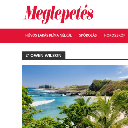
HŰVÖS LAKÁS KLÍMA NÉLKÜL
SPÓROLÁS
HOROSZKÓP
# OWEN WILSON