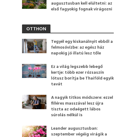
augusztusban kell elültetni: az
első fagyokig fognak virágozni
OTTHON
Tegyél egy kiskanálnyit ebből a
felmosóvízbe: az egész ház
napokig jó illatú lesz tőle
Ez a világ legszebb lebegő
kertje: több ezer rózsaszín
lótusz borítja be Thaiföld egyik
tavát
A nagyik titkos módszere: ezzel
filléres masszával lesz újra
tiszta az odaégett lábos
súrolás nélkül is
Leander augusztusban:
szeptember végéig virágik a