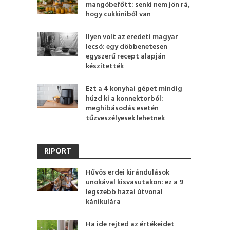
mangóbefőtt: senki nem jön rá,
hogy cukkiniből van
Ilyen volt az eredeti magyar
lecsó: egy döbbenetesen
egyszerű recept alapján
készítették
Ezt a 4 konyhai gépet mindig
húzd ki a konnektorból:
meghibásodás esetén
tűzveszélyesek lehetnek
RIPORT
Hűvös erdei kirándulások
unokával kisvasutakon: ez a 9
legszebb hazai útvonal
kánikulára
Ha ide rejted az értékeidet