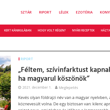
SZTÁR
RIPORT
LÉLEK
EZOTÉRIA
KONY
KERT KÁNIKULÁBAN
HOGY VOLT RÉGEN?
NYÁRI RECEPTEK
HÁZT
RIPORT
„Féltem, szívinfarktust kapna
ha magyarul köszönök”
2021. december 1.
Meglepetés
Kevés olyan földrajzi név van a magyar nyelvben, 
köznevesült volna. De egy biztosan van: kilenc ap