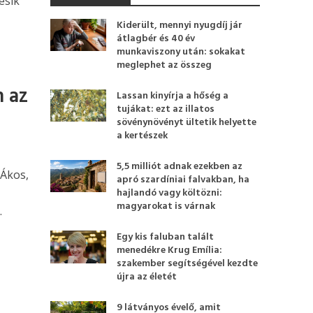
esik
Kiderült, mennyi nyugdíj jár
átlagbér és 40 év
munkaviszony után: sokakat
meglephet az összeg
m az
Lassan kinyírja a hőség a
tujákat: ezt az illatos
sövénynövényt ültetik helyette
a kertészek
5,5 milliót adnak ezekben az
 Ákos,
apró szardíniai falvakban, ha
hajlandó vagy költözni:
magyarokat is várnak
.
Egy kis faluban talált
menedékre Krug Emília:
szakember segítségével kezdte
újra az életét
9 látványos évelő, amit