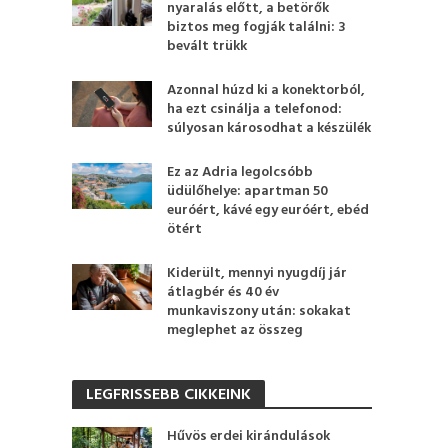
nyaralás előtt, a betörők
biztos meg fogják találni: 3
bevált trükk
Azonnal húzd ki a konektorból,
ha ezt csinálja a telefonod:
súlyosan károsodhat a készülék
Ez az Adria legolcsóbb
üdülőhelye: apartman 50
euróért, kávé egy euróért, ebéd
ötért
Kiderült, mennyi nyugdíj jár
átlagbér és 40 év
munkaviszony után: sokakat
meglephet az összeg
LEGFRISSEBB CIKKEINK
Hűvös erdei kirándulások