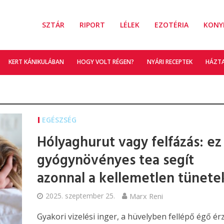
SZTÁR
RIPORT
LÉLEK
EZOTÉRIA
KONY
KERT KÁNIKULÁBAN
HOGY VOLT RÉGEN?
NYÁRI RECEPTEK
HÁZT
EGÉSZSÉG
Hólyaghurut vagy felfázás: ez 
gyógynövényes tea segít
azonnal a kellemetlen tünet
2025. szeptember 25.
Marx Reni
Gyakori vizelési inger, a hüvelyben fellépő égő ér