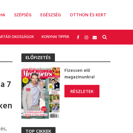
HA
SZÉPSÉG
EGÉSZSÉG
OTTHON ÉS KERT
ARTÁSI OKOSSÁGOK
KONYHAI TIPPEK
ELŐFIZETÉS
Fizessen elő
magazinunkra!
a 7
RÉSZLETEK
eken
zés,
TOP CIKKEK