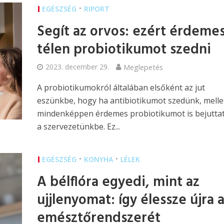
•
EGÉSZSÉG
RIPORT
Segít az orvos: ezért érdeme
télen probiotikumot szedni
2023. december 29.
Meglepetés
A probiotikumokról általában elsőként az jut
eszünkbe, hogy ha antibiotikumot szedünk, melle
mindenképpen érdemes probiotikumot is bejutta
a szervezetünkbe. Ez...
•
•
EGÉSZSÉG
KONYHA
LÉLEK
A bélflóra egyedi, mint az
ujjlenyomat: így élessze újra 
emésztőrendszerét