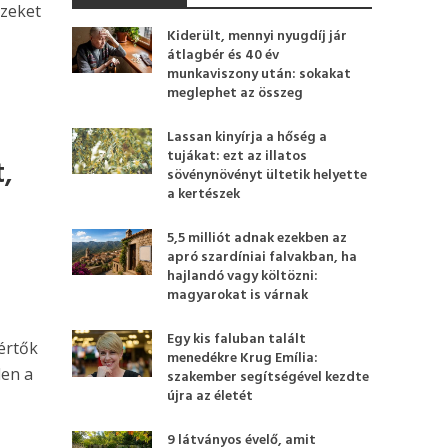
ezeket
Kiderült, mennyi nyugdíj jár
átlagbér és 40 év
munkaviszony után: sokakat
meglephet az összeg
Lassan kinyírja a hőség a
tujákat: ezt az illatos
t,
sövénynövényt ültetik helyette
a kertészek
5,5 milliót adnak ezekben az
apró szardíniai falvakban, ha
hajlandó vagy költözni:
magyarokat is várnak
Egy kis faluban talált
értők
menedékre Krug Emília:
len a
szakember segítségével kezdte
újra az életét
9 látványos évelő, amit