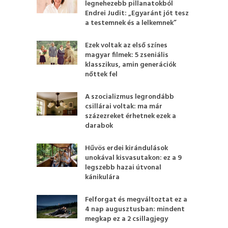
legnehezebb pillanatokból
Endrei Judit: „Egyaránt jót tesz
a testemnek és a lelkemnek”
Ezek voltak az első színes
magyar filmek: 5 zseniális
klasszikus, amin generációk
nőttek fel
A szocializmus legrondább
csillárai voltak: ma már
százezreket érhetnek ezek a
darabok
Hűvös erdei kirándulások
unokával kisvasutakon: ez a 9
legszebb hazai útvonal
kánikulára
Felforgat és megváltoztat ez a
4 nap augusztusban: mindent
megkap ez a 2 csillagjegy