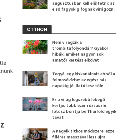
augusztusban kell elültetni: az
első fagyokig fognak virágozni
s
OTTHON
Nem virágzik a
trombitafolyondár? Gyakori
hibák, amiket nagyon sok
amatőr kertész elkövet
tte
tnunk
Tegyél egy kiskanálnyit ebből a
felmosóvízbe: az egész ház
napokig jó illatú lesz tőle
Ez a világ legszebb lebegő
kertje: több ezer rózsaszín
lótusz borítja be Thaiföld egyik
tavát
az
A nagyik titkos módszere: ezzel
filléres masszával lesz újra