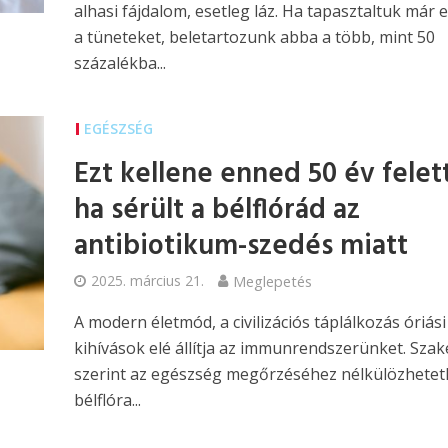
alhasi fájdalom, esetleg láz. Ha tapasztaltuk már 
a tüneteket, beletartozunk abba a több, mint 50
százalékba...
EGÉSZSÉG
Ezt kellene enned 50 év felet
ha sérült a bélflórád az
antibiotikum-szedés miatt
2025. március 21.
Meglepetés
A modern életmód, a civilizációs táplálkozás óriási
kihívások elé állítja az immunrendszerünket. Szak
szerint az egészség megőrzéséhez nélkülözhetet
bélflóra...