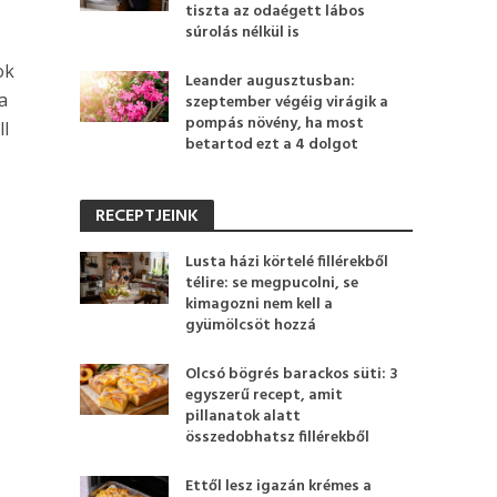
tiszta az odaégett lábos
súrolás nélkül is
ok
Leander augusztusban:
a
szeptember végéig virágik a
pompás növény, ha most
ll
betartod ezt a 4 dolgot
RECEPTJEINK
Lusta házi körtelé fillérekből
télire: se megpucolni, se
kimagozni nem kell a
gyümölcsöt hozzá
Olcsó bögrés barackos süti: 3
egyszerű recept, amit
pillanatok alatt
összedobhatsz fillérekből
Ettől lesz igazán krémes a