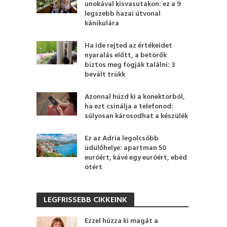
unokával kisvasutakon: ez a 9
legszebb hazai útvonal
kánikulára
Ha ide rejted az értékeidet
nyaralás előtt, a betörők
biztos meg fogják találni: 3
bevált trükk
Azonnal húzd ki a konektorból,
ha ezt csinálja a telefonod:
súlyosan károsodhat a készülék
Ez az Adria legolcsóbb
üdülőhelye: apartman 50
euróért, kávé egy euróért, ebéd
ötért
LEGFRISSEBB CIKKEINK
Ezzel húzza ki magát a