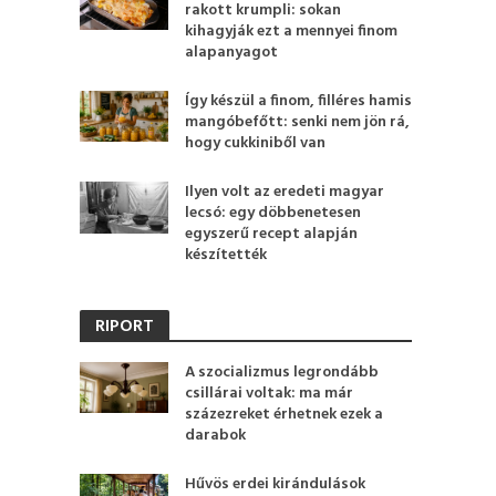
rakott krumpli: sokan
kihagyják ezt a mennyei finom
alapanyagot
Így készül a finom, filléres hamis
mangóbefőtt: senki nem jön rá,
hogy cukkiniből van
Ilyen volt az eredeti magyar
lecsó: egy döbbenetesen
egyszerű recept alapján
készítették
RIPORT
A szocializmus legrondább
csillárai voltak: ma már
százezreket érhetnek ezek a
darabok
Hűvös erdei kirándulások