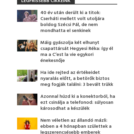
LEGFRISSEBB CIKKEINK
40 év után derült ki a titok:
Cserháti mellett volt utoljára
boldog Szécsi Pál, de nem
mondhatta el senkinek
Máig gyászolja két elhunyt
csapattársát Hegyesi Réka: így él
ma a C’est la vie egykori
énekesnője
Ha ide rejted az értékeidet
nyaralás előtt, a betörők biztos
meg fogják találni: 3 bevált trükk
Azonnal húzd ki a konektorból, ha
ezt csinálja a telefonod: súlyosan
károsodhat a készülék
Nem véletlen az állandó mázli:
ebben a 4 hónapban születtek a
legszerencsésebb emberek