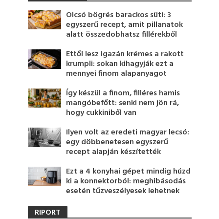
Olcsó bögrés barackos süti: 3
egyszerű recept, amit pillanatok
alatt összedobhatsz fillérekből
Ettől lesz igazán krémes a rakott
krumpli: sokan kihagyják ezt a
mennyei finom alapanyagot
Így készül a finom, filléres hamis
mangóbefőtt: senki nem jön rá,
hogy cukkiniből van
Ilyen volt az eredeti magyar lecsó:
egy döbbenetesen egyszerű
recept alapján készítették
Ezt a 4 konyhai gépet mindig húzd
ki a konnektorból: meghibásodás
esetén tűzveszélyesek lehetnek
RIPORT