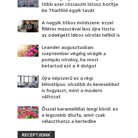
több ezer rózsaszín lótusz borítja
be Thaiföld egyik tavát
A nagyik titkos módszere: ezzel
filléres masszával lesz újra tiszta
az odaégett lábos súrolás nélkül is
Leander augusztusban:
szeptember végéig virágik a
pompás növény, ha most
betartod ezt a 4 dolgot
Újra népszerű ez a régi
klímatípus: olcsóbb és kevesebbet
is fogyaszt, mint a modern
változat
Ősszel karamellillat lengi körül: ez
a legszebb díszfa, amit csak
választhatsz a kertedbe
RECEPTJEINK