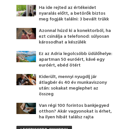
Ha ide rejted az értékeidet
nyaralás előtt, a betörők biztos
meg fogják találni: 3 bevált trükk
Azonnal húzd ki a konektorból, ha
ezt csinálja a telefonod: súlyosan
károsodhat a készülék
Ez az Adria legolcsóbb üdülőhelye:
apartman 50 euróért, kávé egy
euróért, ebéd ötért
Kiderült, mennyi nyugdíj jár
átlagbér és 40 év munkaviszony
után: sokakat meglephet az
összeg
Van régi 100 forintos bankjegyed
otthon? Akár vagyonokat is érhet,
ha ilyen hibát találsz rajta