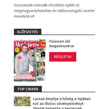
Sorozatunk második részében újabb öt
megmagyarázhatatlan és hátborzongató esetet
mesélünk el!
ELŐFIZETÉS
Fizessen elő
magazinunkra!
RÉSZLETEK
TOP CIKKEK
Lassan kinyírja a hőség a tujákat:
ezt az illatos sövénynövényt
ültetik helyette a kertészek