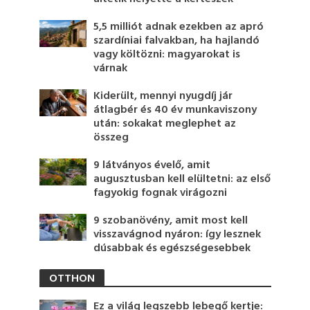
5,5 milliót adnak ezekben az apró
szardíniai falvakban, ha hajlandó
vagy költözni: magyarokat is
várnak
Kiderült, mennyi nyugdíj jár
átlagbér és 40 év munkaviszony
után: sokakat meglephet az
összeg
9 látványos évelő, amit
augusztusban kell elültetni: az első
fagyokig fognak virágozni
9 szobanövény, amit most kell
visszavágnod nyáron: így lesznek
dúsabbak és egészségesebbek
OTTHON
Ez a világ legszebb lebegő kertje: