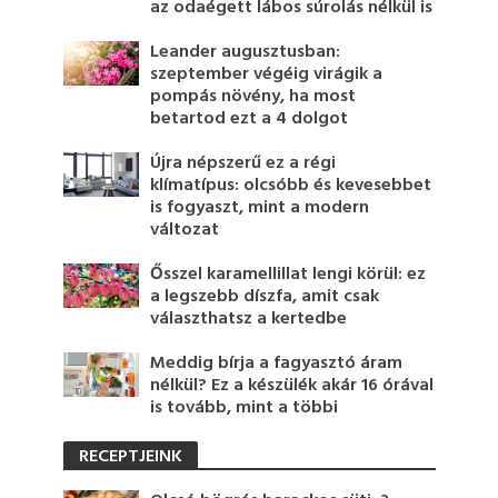
az odaégett lábos súrolás nélkül is
Leander augusztusban:
szeptember végéig virágik a
pompás növény, ha most
betartod ezt a 4 dolgot
Újra népszerű ez a régi
klímatípus: olcsóbb és kevesebbet
is fogyaszt, mint a modern
változat
Ősszel karamellillat lengi körül: ez
a legszebb díszfa, amit csak
választhatsz a kertedbe
Meddig bírja a fagyasztó áram
nélkül? Ez a készülék akár 16 órával
is tovább, mint a többi
RECEPTJEINK