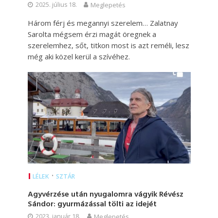
2025. július 18.
Meglepetés
Három férj és megannyi szerelem… Zalatnay
Sarolta mégsem érzi magát öregnek a
szerelemhez, sőt, titkon most is azt reméli, lesz
még aki közel kerül a szívéhez.
•
LÉLEK
SZTÁR
Agyvérzése után nyugalomra vágyik Révész
Sándor: gyurmázással tölti az idejét
2023. január 18.
Meglepetés