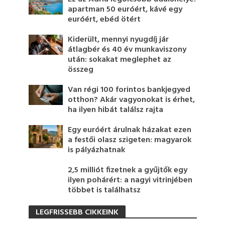
apartman 50 euróért, kávé egy
euróért, ebéd ötért
Kiderült, mennyi nyugdíj jár
átlagbér és 40 év munkaviszony
után: sokakat meglephet az
összeg
Van régi 100 forintos bankjegyed
otthon? Akár vagyonokat is érhet,
ha ilyen hibát találsz rajta
Egy euróért árulnak házakat ezen
a festői olasz szigeten: magyarok
is pályázhatnak
2,5 milliót fizetnek a gyűjtők egy
ilyen pohárért: a nagyi vitrinjében
többet is találhatsz
LEGFRISSEBB CIKKEINK