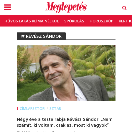
HŰVÖS LAKÁS KLÍMA NÉLKÜL
SPÓROLÁS
HOROSZKÓP
KERT 
# RÉVÉSZ SÁNDOR
•
CÍMLAPSZTORI
SZTÁR
Négy éve a teste rabja Révész Sándor: „Nem
számít, ki voltam, csak az, most ki vagyok”