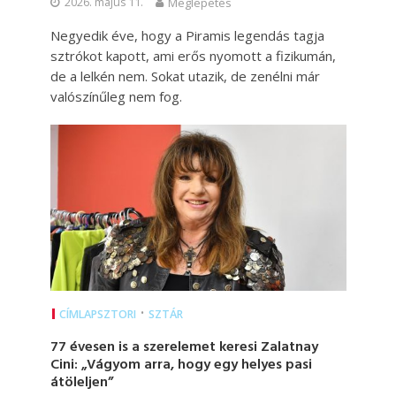
2026. május 11.
Meglepetés
Negyedik éve, hogy a Piramis legendás tagja
sztrókot kapott, ami erős nyomott a fizikumán,
de a lelkén nem. Sokat utazik, de zenélni már
valószínűleg nem fog.
•
CÍMLAPSZTORI
SZTÁR
77 évesen is a szerelemet keresi Zalatnay
Cini: „Vágyom arra, hogy egy helyes pasi
átöleljen”