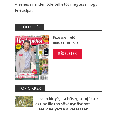
A zenész minden tőle telhetőt megtesz, hogy
felépüljön.
ELŐFIZETÉS
Fizessen elő
magazinunkra!
RÉSZLETEK
TOP CIKKEK
Lassan kinyírja a hőség a tujákat:
ezt az illatos sövénynövényt
ültetik helyette a kertészek