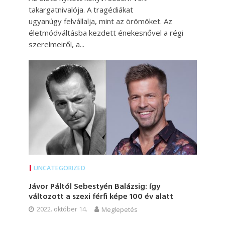
takargatnivalója. A tragédiákat
ugyanúgy felvállalja, mint az örömöket. Az
életmódváltásba kezdett énekesnővel a régi
szerelmeiről, a...
UNCATEGORIZED
Jávor Páltól Sebestyén Balázsig: így
változott a szexi férfi képe 100 év alatt
2022. október 14.
Meglepetés