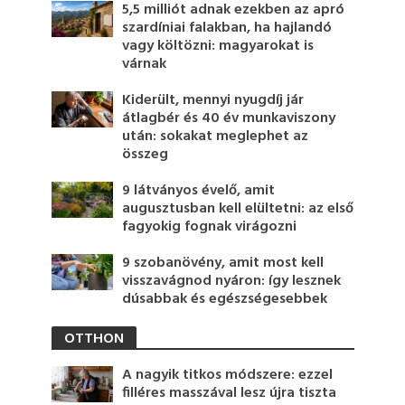
5,5 milliót adnak ezekben az apró
szardíniai falakban, ha hajlandó
vagy költözni: magyarokat is
várnak
Kiderült, mennyi nyugdíj jár
átlagbér és 40 év munkaviszony
után: sokakat meglephet az
összeg
9 látványos évelő, amit
augusztusban kell elültetni: az első
fagyokig fognak virágozni
9 szobanövény, amit most kell
visszavágnod nyáron: így lesznek
dúsabbak és egészségesebbek
OTTHON
A nagyik titkos módszere: ezzel
filléres masszával lesz újra tiszta