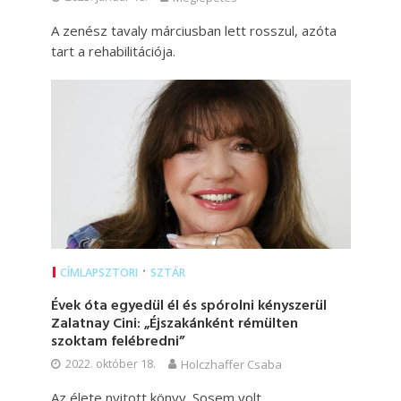
A zenész tavaly márciusban lett rosszul, azóta
tart a rehabilitációja.
•
CÍMLAPSZTORI
SZTÁR
Évek óta egyedül él és spórolni kényszerül
Zalatnay Cini: „Éjszakánként rémülten
szoktam felébredni”
2022. október 18.
Holczhaffer Csaba
Az élete nyitott könyv. Sosem volt