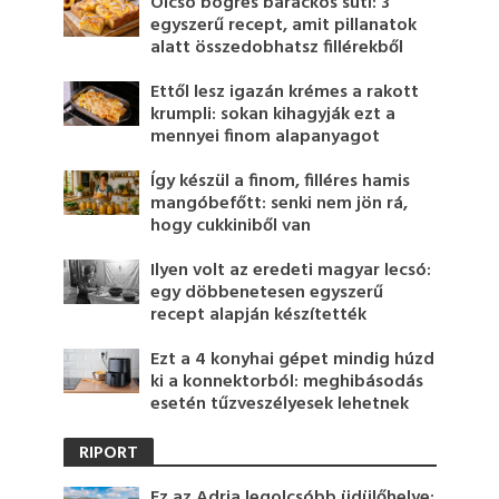
Olcsó bögrés barackos süti: 3
egyszerű recept, amit pillanatok
alatt összedobhatsz fillérekből
Ettől lesz igazán krémes a rakott
krumpli: sokan kihagyják ezt a
mennyei finom alapanyagot
Így készül a finom, filléres hamis
mangóbefőtt: senki nem jön rá,
hogy cukkiniből van
Ilyen volt az eredeti magyar lecsó:
egy döbbenetesen egyszerű
recept alapján készítették
Ezt a 4 konyhai gépet mindig húzd
ki a konnektorból: meghibásodás
esetén tűzveszélyesek lehetnek
RIPORT
Ez az Adria legolcsóbb üdülőhelye: