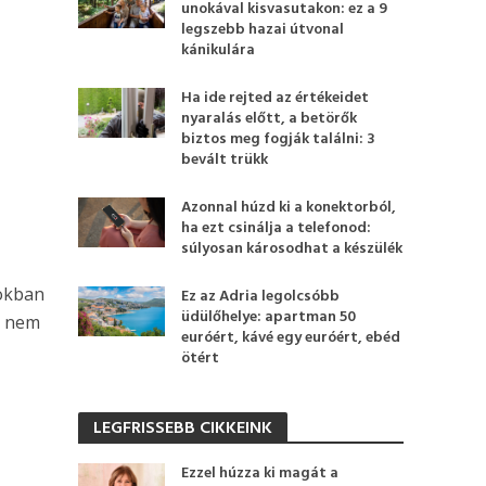
unokával kisvasutakon: ez a 9
legszebb hazai útvonal
kánikulára
Ha ide rejted az értékeidet
nyaralás előtt, a betörők
biztos meg fogják találni: 3
bevált trükk
Azonnal húzd ki a konektorból,
ha ezt csinálja a telefonod:
súlyosan károsodhat a készülék
okban
Ez az Adria legolcsóbb
üdülőhelye: apartman 50
t nem
euróért, kávé egy euróért, ebéd
ötért
LEGFRISSEBB CIKKEINK
Ezzel húzza ki magát a