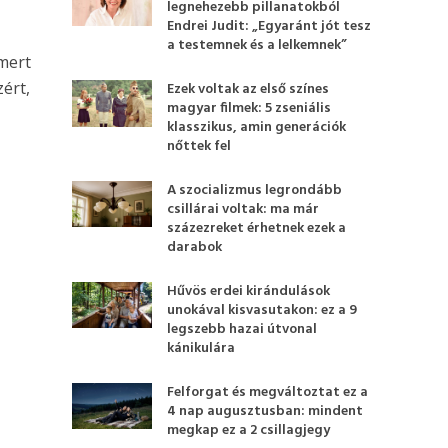
legnehezebb pillanatokból
Endrei Judit: „Egyaránt jót tesz
a testemnek és a lelkemnek”
mert
zért,
Ezek voltak az első színes
magyar filmek: 5 zseniális
klasszikus, amin generációk
nőttek fel
A szocializmus legrondább
csillárai voltak: ma már
százezreket érhetnek ezek a
darabok
Hűvös erdei kirándulások
unokával kisvasutakon: ez a 9
legszebb hazai útvonal
kánikulára
Felforgat és megváltoztat ez a
4 nap augusztusban: mindent
megkap ez a 2 csillagjegy