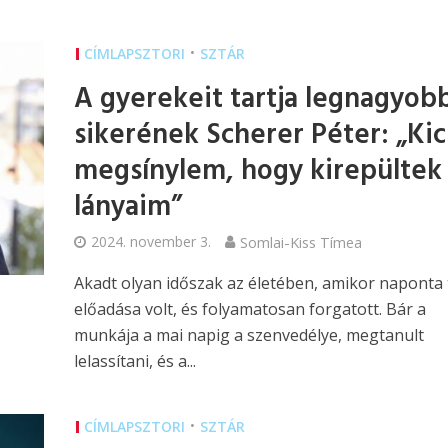
•
CÍMLAPSZTORI
SZTÁR
A gyerekeit tartja legnagyob
sikerének Scherer Péter: „Kic
megsínylem, hogy kirepültek
lányaim”
2024. november 3.
Somlai-Kiss Tímea
Akadt olyan időszak az életében, amikor naponta
előadása volt, és folyamatosan forgatott. Bár a
munkája a mai napig a szenvedélye, megtanult
lelassítani, és a...
•
CÍMLAPSZTORI
SZTÁR