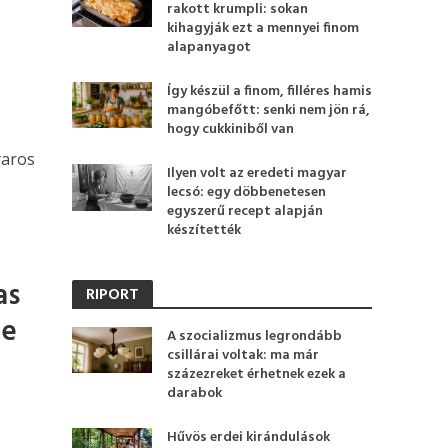
rakott krumpli: sokan
kihagyják ezt a mennyei finom
alapanyagot
Így készül a finom, filléres hamis
mangóbefőtt: senki nem jön rá,
hogy cukkiniből van
yaros
Ilyen volt az eredeti magyar
lecsó: egy döbbenetesen
egyszerű recept alapján
készítették
as
RIPORT
te
A szocializmus legrondább
csillárai voltak: ma már
százezreket érhetnek ezek a
darabok
Hűvös erdei kirándulások