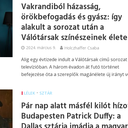
Vakrandiból házasság,
örökbefogadás és gyász: így
alakult a sorozat után a
Válótársak színészeinek élete
2024. március 9.
Holczhaffer Csaba
Alig egy évtizede indult a Válótársak című sorozat
televízióban. A három évadon át futó történet
befejezése óta a szereplők magánélete új irányt ve
•
LÉLEK
SZTÁR
Pár nap alatt másfél kilót hízo
Budapesten Patrick Duffy: a
Dallas sztárja imádja a magyar