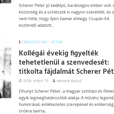
Scherer Péter jó kedélyű, barátságos ember volt. 
közönség és a színészek is nagyon szerették, és 
nem hitte, hogy ilyen hamar elmegy. Csupán 64
esztendő adatott...
•
CÍMLAPSZTORI
SZTÁR
Kollégái évekig figyelték
tehetetlenül a szenvedesét:
titkolta fájdalmát Scherer Pé
2026. május 19.
Némedi Kincső
Elhunyt Scherer Péter, a magyar színházi és filmes
egyik legmeghatározóbb alakja. A művész legend
humorával, emlékezetes szerepeivel és emberség
örökre beírta...