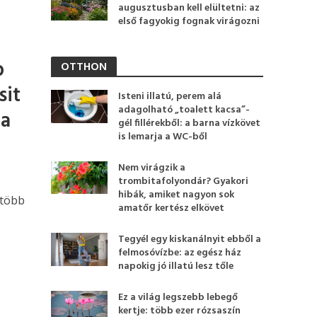
augusztusban kell elültetni: az
első fagyokig fognak virágozni
b
OTTHON
sit
Isteni illatú, perem alá
adagolható „toalett kacsa”-
 a
gél fillérekből: a barna vízkövet
is lemarja a WC-ből
Nem virágzik a
trombitafolyondár? Gyakori
hibák, amiket nagyon sok
 több
amatőr kertész elkövet
Tegyél egy kiskanálnyit ebből a
felmosóvízbe: az egész ház
napokig jó illatú lesz tőle
Ez a világ legszebb lebegő
kertje: több ezer rózsaszín