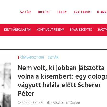
SZTÁR
RIPORT
LÉLEK
EZOTÉRIA
KONY
KERT KÁNIKULÁBAN
HOGY VOLT RÉGEN?
NYÁRI RECEPTEK
HÁZT
•
CÍMLAPSZTORI
SZTÁR
Nem volt, ki jobban játszotta
volna a kisembert: egy dolog
vágyott halála előtt Scherer
Péter
2026. június 6.
Holczhaffer Csaba