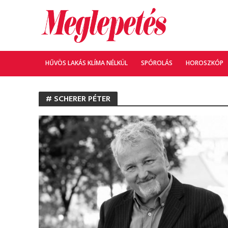
HŰVÖS LAKÁS KLÍMA NÉLKÜL
SPÓROLÁS
HOROSZKÓP
# SCHERER PÉTER