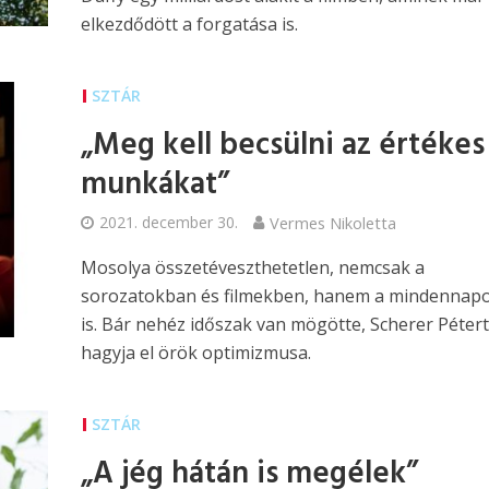
elkezdődött a forgatása is.
SZTÁR
„Meg kell becsülni az értékes
munkákat”
2021. december 30.
Vermes Nikoletta
Mosolya összetéveszthetetlen, nemcsak a
sorozatokban és filmekben, hanem a mindennap
is. Bár nehéz időszak van mögötte, Scherer Péter
hagyja el örök optimizmusa.
SZTÁR
„A jég hátán is megélek”