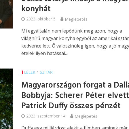
konyhát
2023. október 5.
Meglepetés
Mi egyáltalán nem lepődünk meg azon, hogy a
világhírű magyar konyha egyből az amerikai sztár
kedvence lett. Ő valószínűleg igen, hogy a jó mag
ételek ilyen hatással...
•
LÉLEK
SZTÁR
Magyarországon forgat a Dall
Bobbyja: Scherer Péter elvet
Patrick Duffy összes pénzét
2023. szeptember 14.
Meglepetés
Duffy egy milliárdost alakít a filmben, aminek már