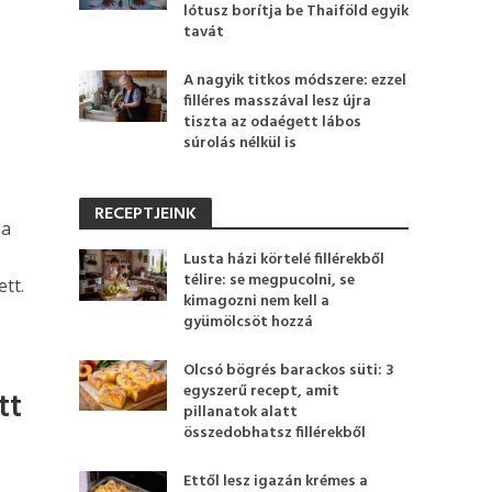
lótusz borítja be Thaiföld egyik
tavát
A nagyik titkos módszere: ezzel
filléres masszával lesz újra
tiszta az odaégett lábos
súrolás nélkül is
RECEPTJEINK
 a
Lusta házi körtelé fillérekből
télire: se megpucolni, se
tt.
kimagozni nem kell a
gyümölcsöt hozzá
Olcsó bögrés barackos süti: 3
egyszerű recept, amit
tt
pillanatok alatt
összedobhatsz fillérekből
Ettől lesz igazán krémes a