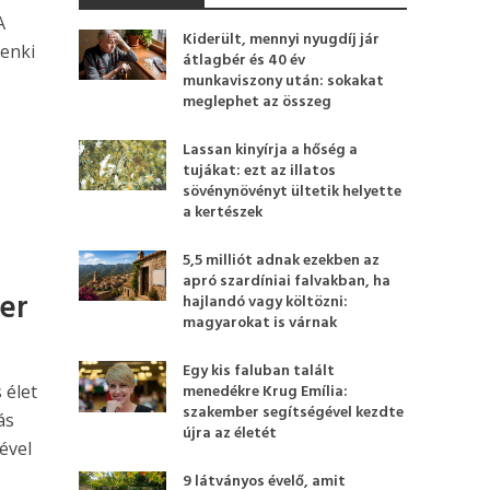
A
Kiderült, mennyi nyugdíj jár
senki
átlagbér és 40 év
munkaviszony után: sokakat
meglephet az összeg
Lassan kinyírja a hőség a
tujákat: ezt az illatos
sövénynövényt ültetik helyette
a kertészek
5,5 milliót adnak ezekben az
apró szardíniai falvakban, ha
ter
hajlandó vagy költözni:
magyarokat is várnak
Egy kis faluban talált
 élet
menedékre Krug Emília:
szakember segítségével kezdte
ás
újra az életét
ével
9 látványos évelő, amit