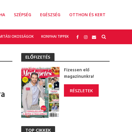
HA
SZÉPSÉG
EGÉSZSÉG
OTTHON ÉS KERT
ARTÁSI OKOSSÁGOK
KONYHAI TIPPEK
ELŐFIZETÉS
Fizessen elő
magazinunkra!
RÉSZLETEK
ra
TOP CIKKEK