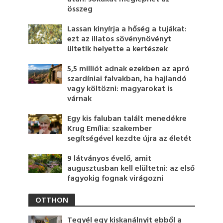
összeg
Lassan kinyírja a hőség a tujákat:
ezt az illatos sövénynövényt
ültetik helyette a kertészek
5,5 milliót adnak ezekben az apró
szardíniai falvakban, ha hajlandó
vagy költözni: magyarokat is
várnak
Egy kis faluban talált menedékre
Krug Emília: szakember
segítségével kezdte újra az életét
9 látványos évelő, amit
augusztusban kell elültetni: az első
fagyokig fognak virágozni
OTTHON
Tegyél egy kiskanálnyit ebből a