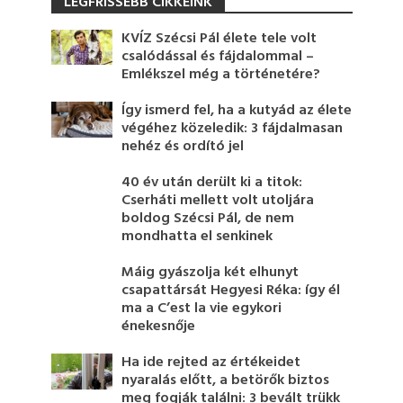
LEGFRISSEBB CIKKEINK
KVÍZ Szécsi Pál élete tele volt
csalódással és fájdalommal –
Emlékszel még a történetére?
Így ismerd fel, ha a kutyád az élete
végéhez közeledik: 3 fájdalmasan
nehéz és ordító jel
40 év után derült ki a titok:
Cserháti mellett volt utoljára
boldog Szécsi Pál, de nem
mondhatta el senkinek
Máig gyászolja két elhunyt
csapattársát Hegyesi Réka: így él
ma a C’est la vie egykori
énekesnője
Ha ide rejted az értékeidet
nyaralás előtt, a betörők biztos
meg fogják találni: 3 bevált trükk