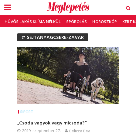
HŰVÖS LAKÁS KLÍMA NÉLKÜL
SPÓROLÁS
HOROSZKÓP
KERT 
# SEJTANYAGCSERE-ZAVAR
RIPORT
„Csoda vagyok vagy micsoda?”
2019. szeptember 27.
Belicza Bea