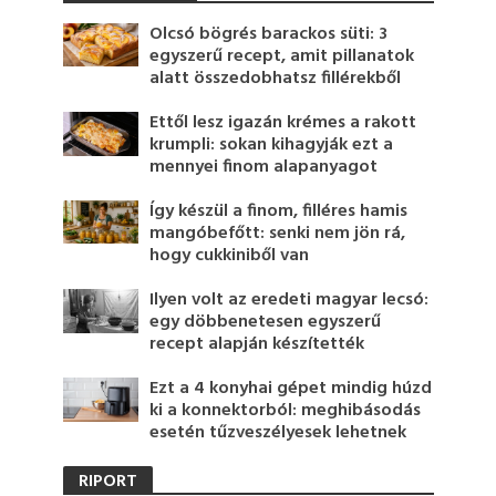
Olcsó bögrés barackos süti: 3
egyszerű recept, amit pillanatok
alatt összedobhatsz fillérekből
Ettől lesz igazán krémes a rakott
krumpli: sokan kihagyják ezt a
mennyei finom alapanyagot
Így készül a finom, filléres hamis
mangóbefőtt: senki nem jön rá,
hogy cukkiniből van
Ilyen volt az eredeti magyar lecsó:
egy döbbenetesen egyszerű
recept alapján készítették
Ezt a 4 konyhai gépet mindig húzd
ki a konnektorból: meghibásodás
esetén tűzveszélyesek lehetnek
RIPORT