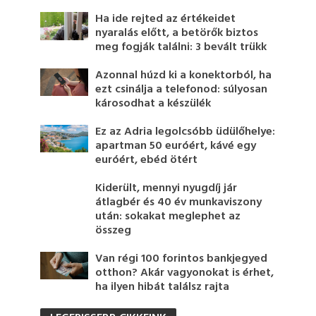
Ha ide rejted az értékeidet
nyaralás előtt, a betörők biztos
meg fogják találni: 3 bevált trükk
Azonnal húzd ki a konektorból, ha
ezt csinálja a telefonod: súlyosan
károsodhat a készülék
Ez az Adria legolcsóbb üdülőhelye:
apartman 50 euróért, kávé egy
euróért, ebéd ötért
Kiderült, mennyi nyugdíj jár
átlagbér és 40 év munkaviszony
után: sokakat meglephet az
összeg
Van régi 100 forintos bankjegyed
otthon? Akár vagyonokat is érhet,
ha ilyen hibát találsz rajta