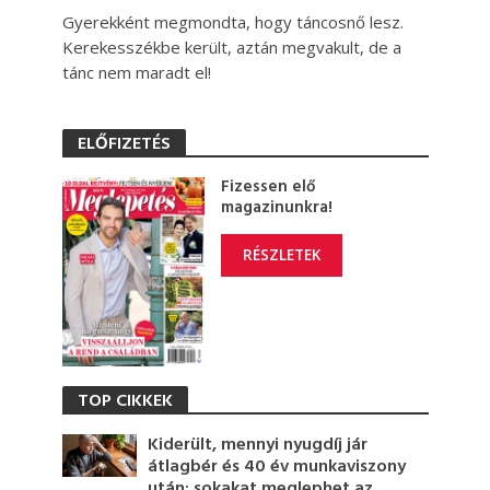
Gyerekként megmondta, hogy táncosnő lesz.
Kerekesszékbe került, aztán megvakult, de a
tánc nem maradt el!
ELŐFIZETÉS
Fizessen elő
magazinunkra!
RÉSZLETEK
TOP CIKKEK
Kiderült, mennyi nyugdíj jár
átlagbér és 40 év munkaviszony
után: sokakat meglephet az