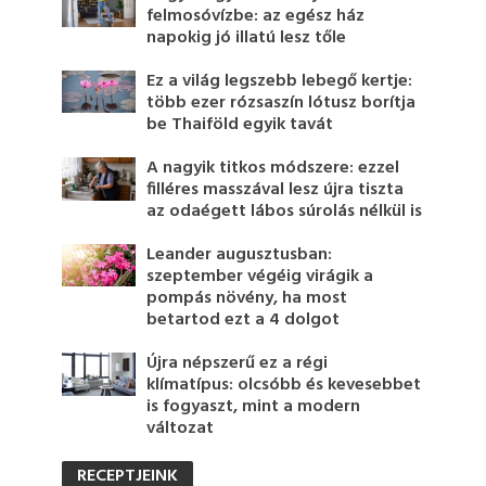
felmosóvízbe: az egész ház
napokig jó illatú lesz tőle
Ez a világ legszebb lebegő kertje:
több ezer rózsaszín lótusz borítja
be Thaiföld egyik tavát
A nagyik titkos módszere: ezzel
filléres masszával lesz újra tiszta
az odaégett lábos súrolás nélkül is
Leander augusztusban:
szeptember végéig virágik a
pompás növény, ha most
betartod ezt a 4 dolgot
Újra népszerű ez a régi
klímatípus: olcsóbb és kevesebbet
is fogyaszt, mint a modern
változat
RECEPTJEINK