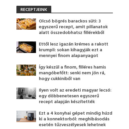
RECEPTJEINK
Olcsó bögrés barackos süti: 3
egyszerű recept, amit pillanatok
alatt összedobhatsz fillérekből
Ettől lesz igazán krémes a rakott
krumpli: sokan kihagyják ezt a
mennyei finom alapanyagot
Így készül a finom, filléres hamis
mangóbefőtt: senki nem jön rá,
hogy cukkiniből van
Ilyen volt az eredeti magyar lecsó:
egy döbbenetesen egyszerű
recept alapján készítették
Ezt a 4 konyhai gépet mindig húzd
ki a konnektorból: meghibásodás
esetén tűzveszélyesek lehetnek