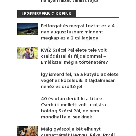
ha ilyen hibát találsz rajta
LEGFRISSEBB CIKKEINK
Felforgat és megváltoztat ez a 4
nap augusztusban: mindent
megkap ez a 2 csillagjegy
KVÍZ Szécsi Pál élete tele volt
csalódással és fájdalommal –
Emlékszel még a történetére?
Így ismerd fel, ha a kutyád az élete
végéhez közeledik: 3 fájdalmasan
nehéz és ordító jel
40 év után derült ki a titok:
Cserháti mellett volt utoljára
boldog Szécsi Pál, de nem
mondhatta el senkinek
Máig gyászolja két elhunyt
csapattársát Hegyesi Réka: így él