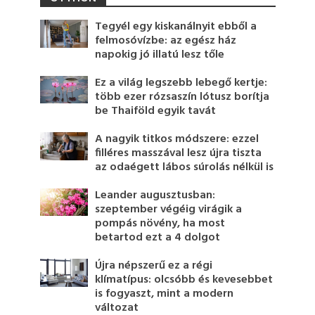
Tegyél egy kiskanálnyit ebből a
felmosóvízbe: az egész ház
napokig jó illatú lesz tőle
Ez a világ legszebb lebegő kertje:
több ezer rózsaszín lótusz borítja
be Thaiföld egyik tavát
A nagyik titkos módszere: ezzel
filléres masszával lesz újra tiszta
az odaégett lábos súrolás nélkül is
Leander augusztusban:
szeptember végéig virágik a
pompás növény, ha most
betartod ezt a 4 dolgot
Újra népszerű ez a régi
klímatípus: olcsóbb és kevesebbet
is fogyaszt, mint a modern
változat