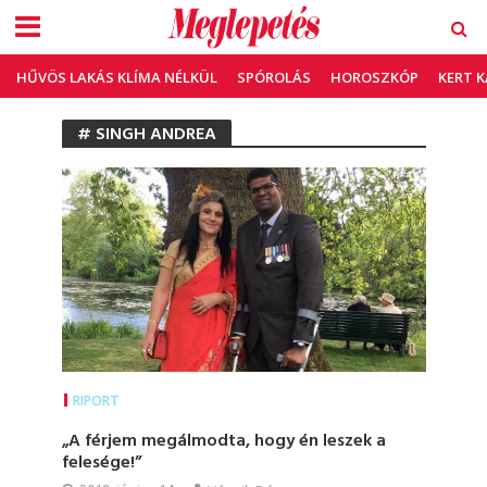
HŰVÖS LAKÁS KLÍMA NÉLKÜL
SPÓROLÁS
HOROSZKÓP
KERT 
# SINGH ANDREA
RIPORT
„A férjem megálmodta, hogy én leszek a
felesége!”