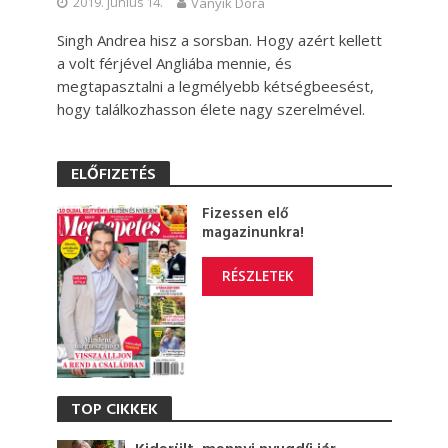
2019. június 14.
Ványik Dóra
Singh Andrea hisz a sorsban. Hogy azért kellett
a volt férjével Angliába mennie, és
megtapasztalni a legmélyebb kétségbeesést,
hogy találkozhasson élete nagy szerelmével.
ELŐFIZETÉS
Fizessen elő
magazinunkra!
RÉSZLETEK
TOP CIKKEK