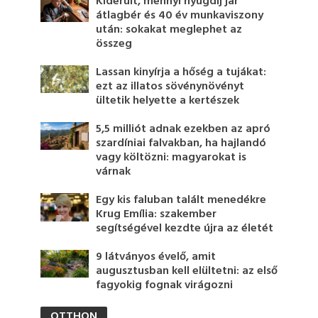
Kiderült, mennyi nyugdíj jár
átlagbér és 40 év munkaviszony
után: sokakat meglephet az
összeg
Lassan kinyírja a hőség a tujákat:
ezt az illatos sövénynövényt
ültetik helyette a kertészek
5,5 milliót adnak ezekben az apró
szardíniai falvakban, ha hajlandó
vagy költözni: magyarokat is
várnak
Egy kis faluban talált menedékre
Krug Emília: szakember
segítségével kezdte újra az életét
9 látványos évelő, amit
augusztusban kell elültetni: az első
fagyokig fognak virágozni
OTTHON