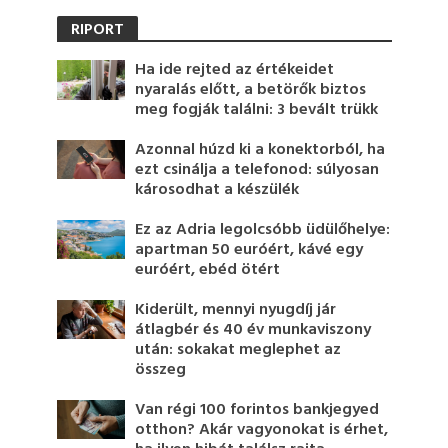
RIPORT
Ha ide rejted az értékeidet
nyaralás előtt, a betörők biztos
meg fogják találni: 3 bevált trükk
Azonnal húzd ki a konektorból, ha
ezt csinálja a telefonod: súlyosan
károsodhat a készülék
Ez az Adria legolcsóbb üdülőhelye:
apartman 50 euróért, kávé egy
euróért, ebéd ötért
Kiderült, mennyi nyugdíj jár
átlagbér és 40 év munkaviszony
után: sokakat meglephet az
összeg
Van régi 100 forintos bankjegyed
otthon? Akár vagyonokat is érhet,