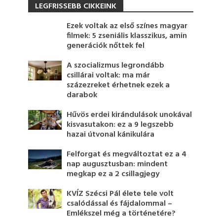
LEGFRISSEBB CIKKEINK
Ezek voltak az első színes magyar
filmek: 5 zseniális klasszikus, amin
generációk nőttek fel
A szocializmus legrondább
csillárai voltak: ma már
százezreket érhetnek ezek a
darabok
Hűvös erdei kirándulások unokával
kisvasutakon: ez a 9 legszebb
hazai útvonal kánikulára
Felforgat és megváltoztat ez a 4
nap augusztusban: mindent
megkap ez a 2 csillagjegy
KVÍZ Szécsi Pál élete tele volt
csalódással és fájdalommal –
Emlékszel még a történetére?