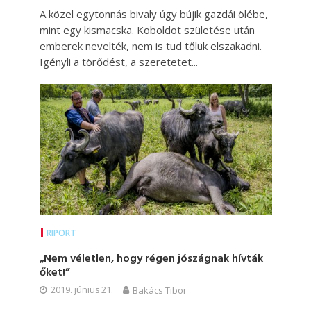
A közel egytonnás bivaly úgy bújik gazdái ölébe,
mint egy kismacska. Koboldot születése után
emberek nevelték, nem is tud tőlük elszakadni.
Igényli a törődést, a szeretetet...
RIPORT
„Nem véletlen, hogy régen jószágnak hívták
őket!”
2019. június 21.
Bakács Tibor