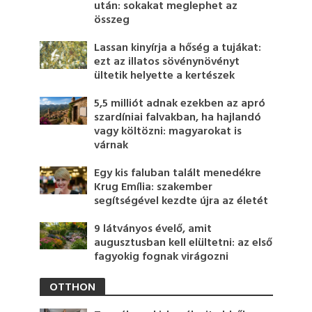
után: sokakat meglephet az
összeg
Lassan kinyírja a hőség a tujákat:
ezt az illatos sövénynövényt
ültetik helyette a kertészek
5,5 milliót adnak ezekben az apró
szardíniai falvakban, ha hajlandó
vagy költözni: magyarokat is
várnak
Egy kis faluban talált menedékre
Krug Emília: szakember
segítségével kezdte újra az életét
9 látványos évelő, amit
augusztusban kell elültetni: az első
fagyokig fognak virágozni
OTTHON