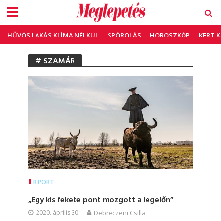
HŰVÖS LAKÁS KLÍMA NÉLKÜL
SPÓROLÁS
HOROSZKÓP
KERT 
# SZAMÁR
RIPORT
„Egy kis fekete pont mozgott a legelőn”
2020. április 30.
Debreczeni Csilla