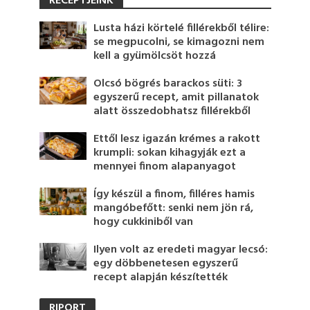
RECEPTJEINK
Lusta házi körtelé fillérekből télire:
se megpucolni, se kimagozni nem
kell a gyümölcsöt hozzá
Olcsó bögrés barackos süti: 3
egyszerű recept, amit pillanatok
alatt összedobhatsz fillérekből
Ettől lesz igazán krémes a rakott
krumpli: sokan kihagyják ezt a
mennyei finom alapanyagot
Így készül a finom, filléres hamis
mangóbefőtt: senki nem jön rá,
hogy cukkiniből van
Ilyen volt az eredeti magyar lecsó:
egy döbbenetesen egyszerű
recept alapján készítették
RIPORT