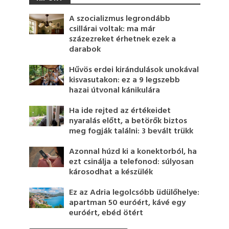
A szocializmus legrondább
csillárai voltak: ma már
százezreket érhetnek ezek a
darabok
Hűvös erdei kirándulások unokával
kisvasutakon: ez a 9 legszebb
hazai útvonal kánikulára
Ha ide rejted az értékeidet
nyaralás előtt, a betörők biztos
meg fogják találni: 3 bevált trükk
Azonnal húzd ki a konektorból, ha
ezt csinálja a telefonod: súlyosan
károsodhat a készülék
Ez az Adria legolcsóbb üdülőhelye:
apartman 50 euróért, kávé egy
euróért, ebéd ötért