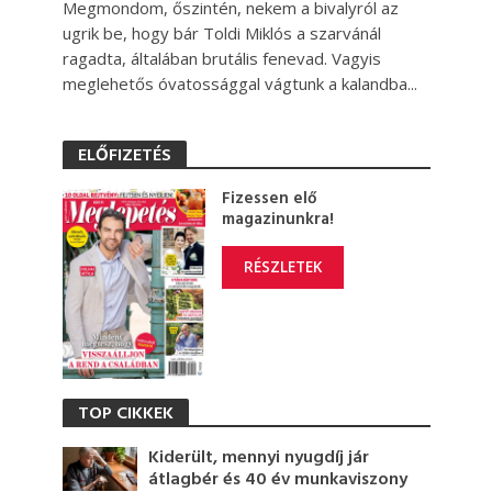
Megmondom, őszintén, nekem a bivalyról az
ugrik be, hogy bár Toldi Miklós a szarvánál
ragadta, általában brutális fenevad. Vagyis
meglehetős óvatossággal vágtunk a kalandba...
ELŐFIZETÉS
Fizessen elő
magazinunkra!
RÉSZLETEK
TOP CIKKEK
Kiderült, mennyi nyugdíj jár
átlagbér és 40 év munkaviszony