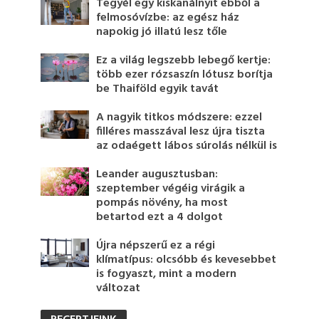
Tegyél egy kiskanálnyit ebből a
felmosóvízbe: az egész ház
napokig jó illatú lesz tőle
Ez a világ legszebb lebegő kertje:
több ezer rózsaszín lótusz borítja
be Thaiföld egyik tavát
A nagyik titkos módszere: ezzel
filléres masszával lesz újra tiszta
az odaégett lábos súrolás nélkül is
Leander augusztusban:
szeptember végéig virágik a
pompás növény, ha most
betartod ezt a 4 dolgot
Újra népszerű ez a régi
klímatípus: olcsóbb és kevesebbet
is fogyaszt, mint a modern
változat