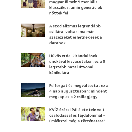
magyar filmek: 5 zseniális
klasszikus, amin generációk
nőttek fel
A szocializmus legrondább
csillárai voltak: ma már
százezreket érhetnek ezek a
darabok
Hűvös erdei kirándulások
unokával kisvasutakon: ez a 9
legszebb hazai útvonal
kánikulára
Felforgat és megváltoztat ez a
4 nap augusztusban: mindent
megkap ez a 2 csillagjegy
KVÍZ Szécsi Pál élete tele volt
csalódással és fájdalommal –
Emlékszel még a történetére?