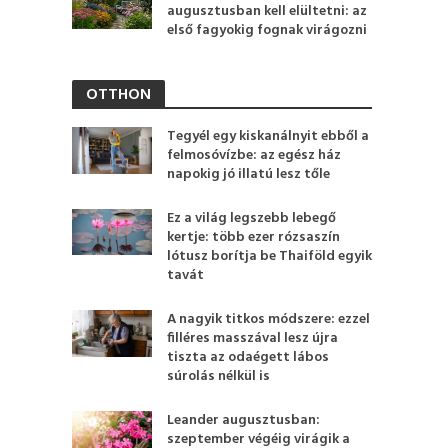
augusztusban kell elültetni: az
első fagyokig fognak virágozni
OTTHON
Tegyél egy kiskanálnyit ebből a
felmosóvízbe: az egész ház
napokig jó illatú lesz tőle
Ez a világ legszebb lebegő
kertje: több ezer rózsaszín
lótusz borítja be Thaiföld egyik
tavát
A nagyik titkos módszere: ezzel
filléres masszával lesz újra
tiszta az odaégett lábos
súrolás nélkül is
Leander augusztusban:
szeptember végéig virágik a