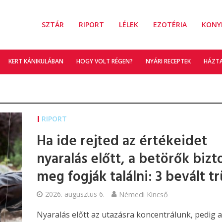
SZTÁR
RIPORT
LÉLEK
EZOTÉRIA
KONY
KERT KÁNIKULÁBAN
HOGY VOLT RÉGEN?
NYÁRI RECEPTEK
HÁZT
RIPORT
Ha ide rejted az értékeidet
nyaralás előtt, a betörők bizt
meg fogják találni: 3 bevált t
2026. augusztus 6.
Némedi Kincső
Nyaralás előtt az utazásra koncentrálunk, pedig 