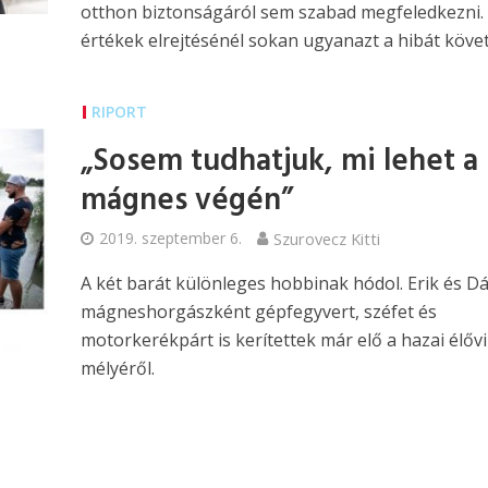
otthon biztonságáról sem szabad megfeledkezni.
értékek elrejtésénél sokan ugyanazt a hibát követi
RIPORT
„Sosem tudhatjuk, mi lehet a
mágnes végén”
2019. szeptember 6.
Szurovecz Kitti
A két barát különleges hobbinak hódol. Erik és Dá
mágneshorgászként gépfegyvert, széfet és
motorkerékpárt is kerítettek már elő a hazai élőv
mélyéről.