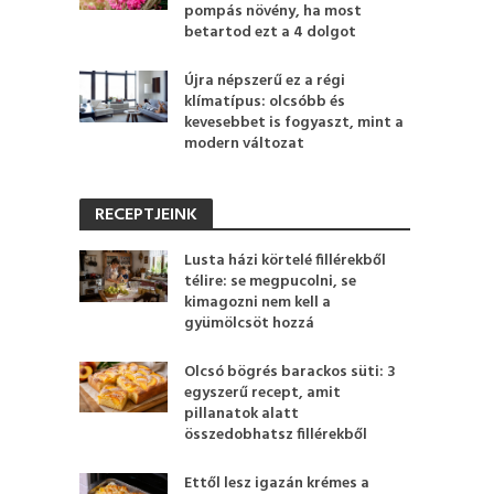
pompás növény, ha most
betartod ezt a 4 dolgot
Újra népszerű ez a régi
klímatípus: olcsóbb és
kevesebbet is fogyaszt, mint a
modern változat
RECEPTJEINK
Lusta házi körtelé fillérekből
télire: se megpucolni, se
kimagozni nem kell a
gyümölcsöt hozzá
Olcsó bögrés barackos süti: 3
egyszerű recept, amit
pillanatok alatt
összedobhatsz fillérekből
Ettől lesz igazán krémes a