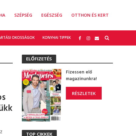
HA
SZÉPSÉG
EGÉSZSÉG
OTTHON ÉS KERT
ARTÁSI OKOSSÁGOK
KONYHAI TIPPEK
ELŐFIZETÉS
Fizessen elő
magazinunkra!
RÉSZLETEK
os
rükk
az
TOP CIKKEK