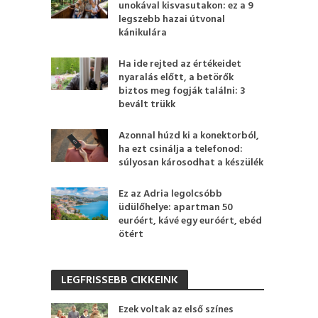
unokával kisvasutakon: ez a 9
legszebb hazai útvonal
kánikulára
Ha ide rejted az értékeidet
nyaralás előtt, a betörők
biztos meg fogják találni: 3
bevált trükk
Azonnal húzd ki a konektorból,
ha ezt csinálja a telefonod:
súlyosan károsodhat a készülék
Ez az Adria legolcsóbb
üdülőhelye: apartman 50
euróért, kávé egy euróért, ebéd
ötért
LEGFRISSEBB CIKKEINK
Ezek voltak az első színes