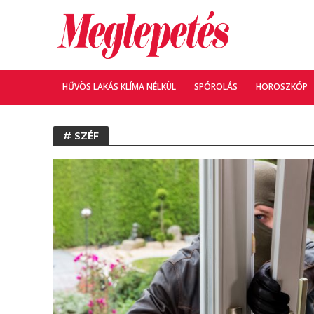
HŰVÖS LAKÁS KLÍMA NÉLKÜL
SPÓROLÁS
HOROSZKÓP
# SZÉF