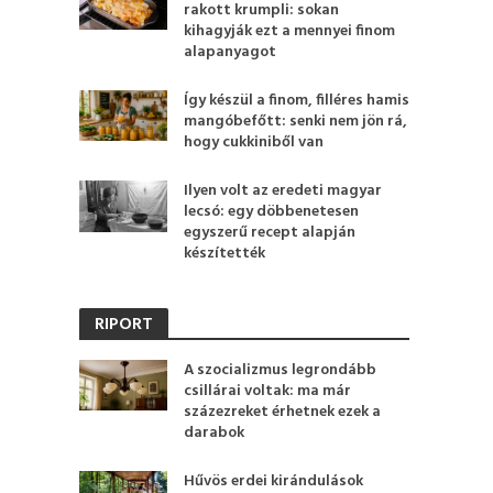
rakott krumpli: sokan
kihagyják ezt a mennyei finom
alapanyagot
Így készül a finom, filléres hamis
mangóbefőtt: senki nem jön rá,
hogy cukkiniből van
Ilyen volt az eredeti magyar
lecsó: egy döbbenetesen
egyszerű recept alapján
készítették
RIPORT
A szocializmus legrondább
csillárai voltak: ma már
százezreket érhetnek ezek a
darabok
Hűvös erdei kirándulások