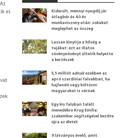
 Az
Kiderült, mennyi nyugdíj jár
k el.
átlagbér és 40 év
munkaviszony után: sokakat
meglephet az összeg
Lassan kinyírja a hőség a
tujákat: ezt az illatos
sövénynövényt ültetik helyette
a kertészek
5,5 milliót adnak ezekben az
apró szardíniai falvakban, ha
vid
hajlandó vagy költözni:
magyarokat is várnak
izek
Egy kis faluban talált
menedékre Krug Emília:
szakember segítségével kezdte
újra az életét
9 látványos évelő, amit