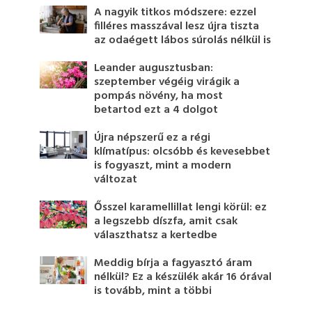
A nagyik titkos módszere: ezzel
filléres masszával lesz újra tiszta
az odaégett lábos súrolás nélkül is
Leander augusztusban:
szeptember végéig virágik a
pompás növény, ha most
betartod ezt a 4 dolgot
Újra népszerű ez a régi
klímatípus: olcsóbb és kevesebbet
is fogyaszt, mint a modern
változat
Ősszel karamellillat lengi körül: ez
a legszebb díszfa, amit csak
választhatsz a kertedbe
Meddig bírja a fagyasztó áram
nélkül? Ez a készülék akár 16 órával
is tovább, mint a többi