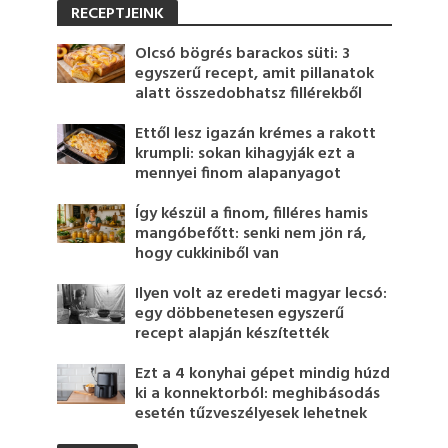
RECEPTJEINK
Olcsó bögrés barackos süti: 3
egyszerű recept, amit pillanatok
alatt összedobhatsz fillérekből
Ettől lesz igazán krémes a rakott
krumpli: sokan kihagyják ezt a
mennyei finom alapanyagot
Így készül a finom, filléres hamis
mangóbefőtt: senki nem jön rá,
hogy cukkiniből van
Ilyen volt az eredeti magyar lecsó:
egy döbbenetesen egyszerű
recept alapján készítették
Ezt a 4 konyhai gépet mindig húzd
ki a konnektorból: meghibásodás
esetén tűzveszélyesek lehetnek