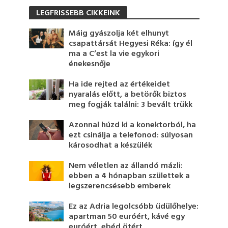
LEGFRISSEBB CIKKEINK
Máig gyászolja két elhunyt
csapattársát Hegyesi Réka: így él
ma a C’est la vie egykori
énekesnője
Ha ide rejted az értékeidet
nyaralás előtt, a betörők biztos
meg fogják találni: 3 bevált trükk
Azonnal húzd ki a konektorból, ha
ezt csinálja a telefonod: súlyosan
károsodhat a készülék
Nem véletlen az állandó mázli:
ebben a 4 hónapban születtek a
legszerencsésebb emberek
Ez az Adria legolcsóbb üdülőhelye:
apartman 50 euróért, kávé egy
euróért, ebéd ötért