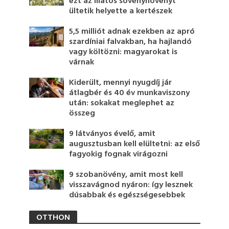
ezt az illatos sövénynövényt
ültetik helyette a kertészek
5,5 milliót adnak ezekben az apró
szardíniai falvakban, ha hajlandó
vagy költözni: magyarokat is
várnak
Kiderült, mennyi nyugdíj jár
átlagbér és 40 év munkaviszony
után: sokakat meglephet az
összeg
9 látványos évelő, amit
augusztusban kell elültetni: az első
fagyokig fognak virágozni
9 szobanövény, amit most kell
visszavágnod nyáron: így lesznek
dúsabbak és egészségesebbek
OTTHON