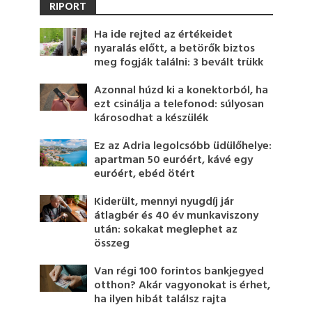
RIPORT
Ha ide rejted az értékeidet
nyaralás előtt, a betörők biztos
meg fogják találni: 3 bevált trükk
Azonnal húzd ki a konektorból, ha
ezt csinálja a telefonod: súlyosan
károsodhat a készülék
Ez az Adria legolcsóbb üdülőhelye:
apartman 50 euróért, kávé egy
euróért, ebéd ötért
Kiderült, mennyi nyugdíj jár
átlagbér és 40 év munkaviszony
után: sokakat meglephet az
összeg
Van régi 100 forintos bankjegyed
otthon? Akár vagyonokat is érhet,
ha ilyen hibát találsz rajta