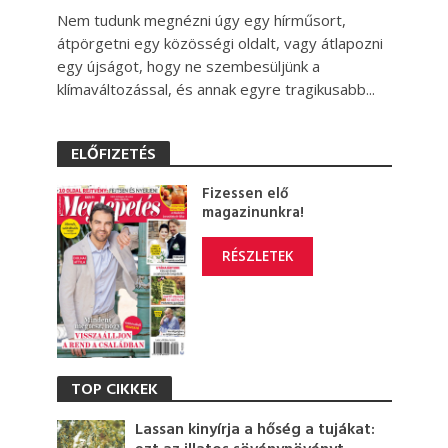
Nem tudunk megnézni úgy egy hírműsort,
átpörgetni egy közösségi oldalt, vagy átlapozni
egy újságot, hogy ne szembesüljünk a
klímaváltozással, és annak egyre tragikusabb...
ELŐFIZETÉS
Fizessen elő
magazinunkra!
RÉSZLETEK
TOP CIKKEK
Lassan kinyírja a hőség a tujákat: