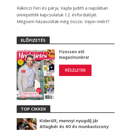
Rákóczi Feri és párja, Vajda Judith a napokban
ünnepelték kapcsolatuk 12. évfordulóját.
Mégsem házasodtak még össze. Vajon miért?
ELŐFIZETÉS
Fizessen elő
magazinunkra!
RÉSZLETEK
TOP CIKKEK
Kiderült, mennyi nyugdíj jár
átlagbér és 40 év munkaviszony