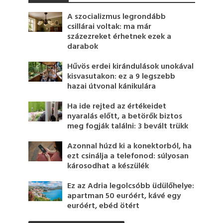
A szocializmus legrondább
csillárai voltak: ma már
százezreket érhetnek ezek a
darabok
Hűvös erdei kirándulások unokával
kisvasutakon: ez a 9 legszebb
hazai útvonal kánikulára
Ha ide rejted az értékeidet
nyaralás előtt, a betörők biztos
meg fogják találni: 3 bevált trükk
Azonnal húzd ki a konektorból, ha
ezt csinálja a telefonod: súlyosan
károsodhat a készülék
Ez az Adria legolcsóbb üdülőhelye:
apartman 50 euróért, kávé egy
euróért, ebéd ötért