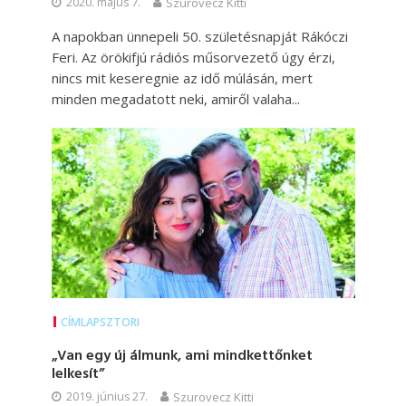
2020. május 7.
Szurovecz Kitti
A napokban ünnepeli 50. születésnapját Rákóczi
Feri. Az örökifjú rádiós műsorvezető úgy érzi,
nincs mit keseregnie az idő múlásán, mert
minden megadatott neki, amiről valaha...
CÍMLAPSZTORI
„Van egy új álmunk, ami mindkettőnket
lelkesít”
2019. június 27.
Szurovecz Kitti