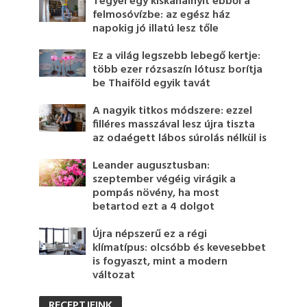
Tegyél egy kiskanálnyit ebből a
felmosóvízbe: az egész ház
napokig jó illatú lesz tőle
Ez a világ legszebb lebegő kertje:
több ezer rózsaszín lótusz borítja
be Thaiföld egyik tavát
A nagyik titkos módszere: ezzel
filléres masszával lesz újra tiszta
az odaégett lábos súrolás nélkül is
Leander augusztusban:
szeptember végéig virágik a
pompás növény, ha most
betartod ezt a 4 dolgot
Újra népszerű ez a régi
klímatípus: olcsóbb és kevesebbet
is fogyaszt, mint a modern
változat
RECEPTJEINK