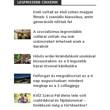
LEGFRISSEBB CIKKEINK
Ezek voltak az első színes magyar
filmek: 5 zseniális klasszikus, amin
generációk nőttek fel
A szocializmus legrondább
csillárai voltak: ma már
százezreket érhetnek ezek a
darabok
Hűvös erdei kirándulások unokával
kisvasutakon: ez a 9 legszebb
hazai útvonal kánikulára
Felforgat és megváltoztat ez a 4
nap augusztusban: mindent
megkap ez a 2 csillagjegy
KVÍZ Szécsi Pál élete tele volt
csalódással és fájdalommal –
Emlékszel még a történetére?