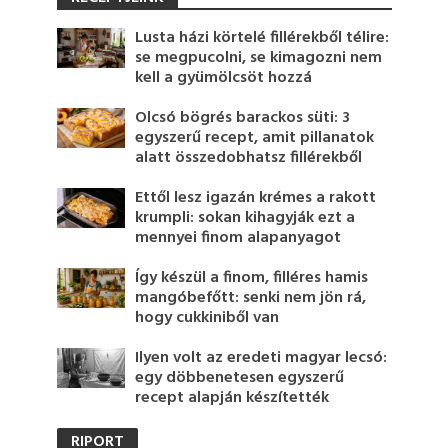
Lusta házi körtelé fillérekből télire:
se megpucolni, se kimagozni nem
kell a gyümölcsöt hozzá
Olcsó bögrés barackos süti: 3
egyszerű recept, amit pillanatok
alatt összedobhatsz fillérekből
Ettől lesz igazán krémes a rakott
krumpli: sokan kihagyják ezt a
mennyei finom alapanyagot
Így készül a finom, filléres hamis
mangóbefőtt: senki nem jön rá,
hogy cukkiniből van
Ilyen volt az eredeti magyar lecsó:
egy döbbenetesen egyszerű
recept alapján készítették
RIPORT