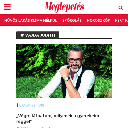
HŰVÖS LAKÁS KLÍMA NÉLKÜL
SPÓROLÁS
HOROSZKÓP
KERT 
# VAJDA JUDITH
CÍMLAPSZTORI
„Végre láthatom, milyenek a gyerekeim
reggel”