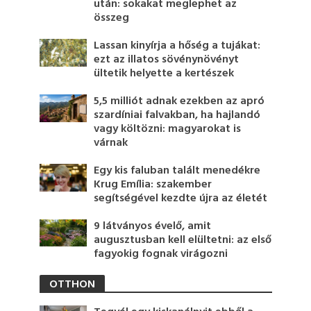
után: sokakat meglephet az
összeg
Lassan kinyírja a hőség a tujákat:
ezt az illatos sövénynövényt
ültetik helyette a kertészek
5,5 milliót adnak ezekben az apró
szardíniai falvakban, ha hajlandó
vagy költözni: magyarokat is
várnak
Egy kis faluban talált menedékre
Krug Emília: szakember
segítségével kezdte újra az életét
9 látványos évelő, amit
augusztusban kell elültetni: az első
fagyokig fognak virágozni
OTTHON