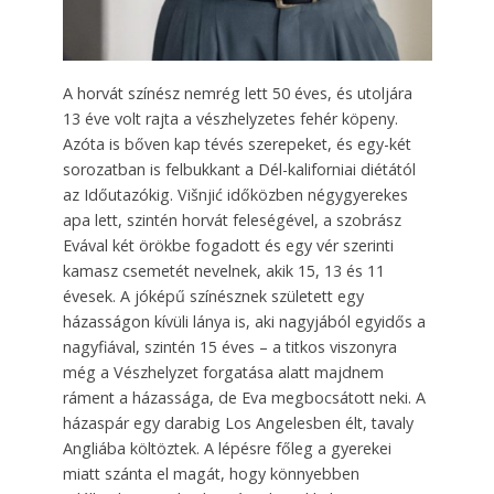
A horvát színész nemrég lett 50 éves, és utoljára
13 éve volt rajta a vészhelyzetes fehér köpeny.
Azóta is bőven kap tévés szerepeket, és egy-két
sorozatban is felbukkant a Dél-kaliforniai diétától
az Időutazókig. Višnjić időközben négygyerekes
apa lett, szintén horvát feleségével, a szobrász
Evával két örökbe fogadott és egy vér szerinti
kamasz csemetét nevelnek, akik 15, 13 és 11
évesek. A jóképű színésznek született egy
házasságon kívüli lánya is, aki nagyjából egyidős a
nagyfiával, szintén 15 éves – a titkos viszonyra
még a Vészhelyzet forgatása alatt majdnem
ráment a házassága, de Eva megbocsátott neki. A
házaspár egy darabig Los Angelesben élt, tavaly
Angliába költöztek. A lépésre főleg a gyerekei
miatt szánta el magát, hogy könnyebben