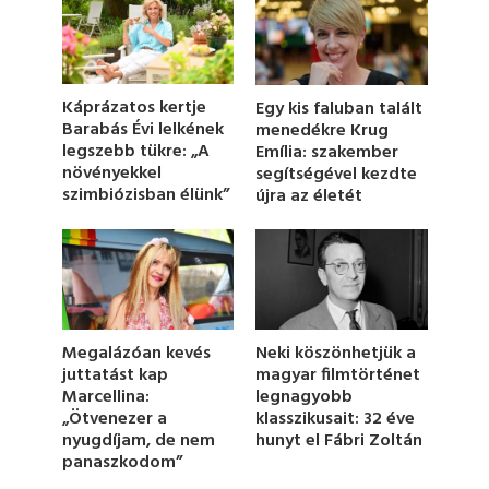
n
d
s
o
f
1
Káprázatos kertje
Egy kis faluban talált
m
Barabás Évi lelkének
menedékre Krug
i
legszebb tükre: „A
Emília: szakember
n
u
növényekkel
segítségével kezdte
t
szimbiózisban élünk”
újra az életét
e
,
4
s
e
c
o
n
d
Megalázóan kevés
Neki köszönhetjük a
s
juttatást kap
magyar filmtörténet
Marcellina:
legnagyobb
„Ötvenezer a
klasszikusait: 32 éve
nyugdíjam, de nem
hunyt el Fábri Zoltán
panaszkodom”