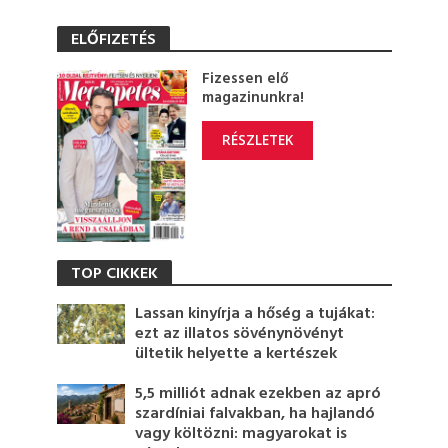
ELŐFIZETÉS
Fizessen elő
magazinunkra!
RÉSZLETEK
TOP CIKKEK
Lassan kinyírja a hőség a tujákat:
ezt az illatos sövénynövényt
ültetik helyette a kertészek
5,5 milliót adnak ezekben az apró
szardíniai falvakban, ha hajlandó
vagy költözni: magyarokat is