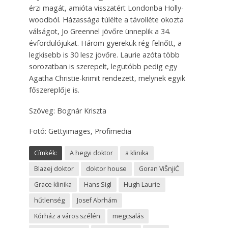
érzi magát, amióta visszatért Londonba Holly­
woodból. Házassága túlélte a távolléte okozta
válságot, Jo Greennel jövőre ünneplik a 34.
évfordulójukat. Három gyerekük rég felnőtt, a
legkisebb is 30 lesz jövőre. ­Laurie azóta több
sorozatban is szerepelt, legutóbb pedig egy
Agatha Christie-krimit rendezett, melynek egyik
főszereplője is.
Szöveg: Bognár Kriszta
Fotó: Gettyimages, Profimedia
Címkék:
A hegyi doktor
a klinika
Blazej doktor
doktor house
Goran ViŠnjiĆ
Grace klinika
Hans Sigl
Hugh Laurie
hűtlenség
Josef Abrhám
Kórház a város szélén
megcsalás