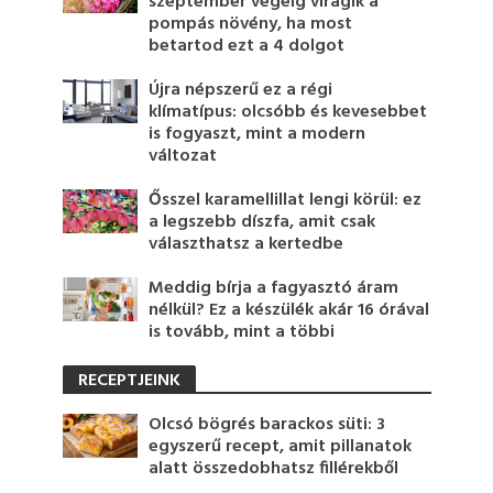
szeptember végéig virágik a
pompás növény, ha most
betartod ezt a 4 dolgot
Újra népszerű ez a régi
klímatípus: olcsóbb és kevesebbet
is fogyaszt, mint a modern
változat
Ősszel karamellillat lengi körül: ez
a legszebb díszfa, amit csak
választhatsz a kertedbe
Meddig bírja a fagyasztó áram
nélkül? Ez a készülék akár 16 órával
is tovább, mint a többi
RECEPTJEINK
Olcsó bögrés barackos süti: 3
egyszerű recept, amit pillanatok
alatt összedobhatsz fillérekből