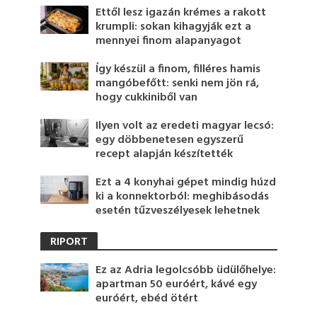
Ettől lesz igazán krémes a rakott
krumpli: sokan kihagyják ezt a
mennyei finom alapanyagot
Így készül a finom, filléres hamis
mangóbefőtt: senki nem jön rá,
hogy cukkiniből van
Ilyen volt az eredeti magyar lecsó:
egy döbbenetesen egyszerű
recept alapján készítették
Ezt a 4 konyhai gépet mindig húzd
ki a konnektorból: meghibásodás
esetén tűzveszélyesek lehetnek
RIPORT
Ez az Adria legolcsóbb üdülőhelye:
apartman 50 euróért, kávé egy
euróért, ebéd ötért