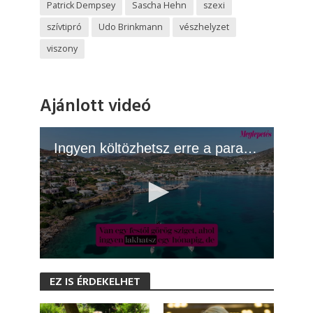
Patrick Dempsey
Sascha Hehn
szexi
szívtipró
Udo Brinkmann
vészhelyzet
viszony
Ajánlott videó
Ingyen költözhetsz erre a paradicsomi görög szigetre, de van egy feltétel
0
s
EZ IS ÉRDEKELHET
e
c
o