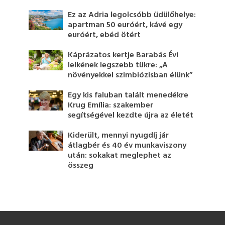
Ez az Adria legolcsóbb üdülőhelye:
apartman 50 euróért, kávé egy
euróért, ebéd ötért
Káprázatos kertje Barabás Évi
lelkének legszebb tükre: „A
növényekkel szimbiózisban élünk”
Egy kis faluban talált menedékre
Krug Emília: szakember
segítségével kezdte újra az életét
Kiderült, mennyi nyugdíj jár
átlagbér és 40 év munkaviszony
után: sokakat meglephet az
összeg