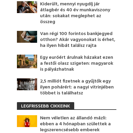
Kiderült, mennyi nyugdíj jár
átlagbér és 40 év munkaviszony
után: sokakat meglephet az
összeg
Van régi 100 forintos bankjegyed
otthon? Akár vagyonokat is érhet,
ha ilyen hibát találsz rajta
Egy euróért árulnak házakat ezen
a festői olasz szigeten: magyarok
is pályázhatnak
2,5 milliót fizetnek a gyűjtők egy
ilyen pohárért: a nagyi vitrinjében
többet is találhatsz
LEGFRISSEBB CIKKEINK
Nem véletlen az állandó mázli:
ebben a 4 hónapban születtek a
legszerencsésebb emberek