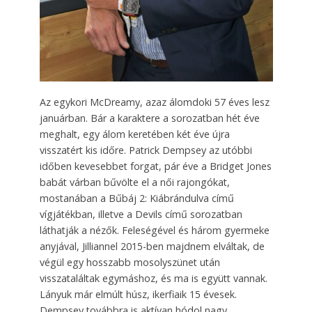
Az egykori McDreamy, azaz álomdoki 57 éves lesz
januárban. Bár a karaktere a sorozatban hét éve
meghalt, egy álom keretében két éve újra
visszatért kis időre. Patrick Dempsey az utóbbi
időben kevesebbet forgat, pár éve a Bridget Jones
babát várban bűvölte el a női rajongókat,
mostanában a Bűbáj 2: Kiábrándulva című
vígjátékban, illetve a Devils című sorozatban
láthatják a nézők. Feleségével és három gyermeke
anyjával, Jilliannel 2015-ben majdnem elváltak, de
végül egy hosszabb mosolyszünet után
visszataláltak egymáshoz, és ma is együtt vannak.
Lányuk már elmúlt húsz, ikerfiaik 15 évesek.
Dempsey továbbra is aktívan hódol nagy