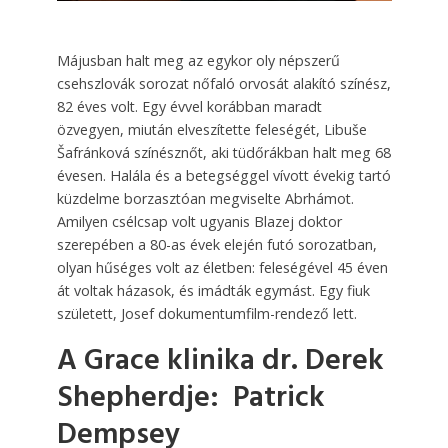
Májusban halt meg az egykor oly népszerű
csehszlovák sorozat nőfaló orvosát alakító színész,
82 éves volt. Egy évvel korábban maradt
özvegyen, miután elveszítette feleségét, Libuše
Šafránková színésznőt, aki tüdőrákban halt meg 68
évesen. Halála és a betegséggel vívott évekig tartó
küzdelme borzasztóan megviselte Abrhámot.
Amilyen csélcsap volt ugyanis Blazej doktor
szerepében a 80-as évek elején futó sorozatban,
olyan hűséges volt az életben: feleségével 45 éven
át voltak házasok, és imádták egymást. Egy fiuk
született, Josef dokumentumfilm-rendező lett.
A Grace klinika dr. Derek
Shepherdje: Patrick
Dempsey