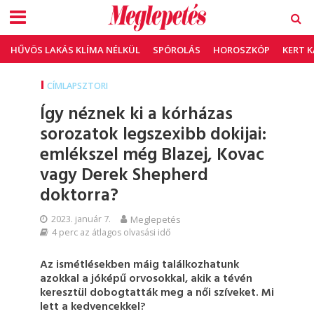
HŰVÖS LAKÁS KLÍMA NÉLKÜL
SPÓROLÁS
HOROSZKÓP
KERT 
CÍMLAPSZTORI
Így néznek ki a kórházas
sorozatok legszexibb dokijai:
emlékszel még Blazej, Kovac
vagy Derek Shepherd
doktorra?
2023. január 7.
Meglepetés
4 perc az átlagos olvasási idő
Az ismétlésekben máig találkozhatunk
azokkal a jóképű orvosokkal, akik a tévén
keresztül dobogtatták meg a női szíveket. Mi
lett a kedvencekkel?