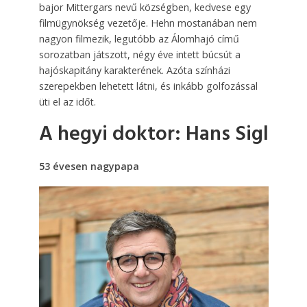
bajor Mittergars nevű községben, kedvese egy
filmügynökség vezetője. Hehn mostanában nem
nagyon filmezik, legutóbb az Álomhajó című
sorozatban játszott, négy éve intett búcsút a
hajóskapitány karakterének. Azóta színházi
szerepekben lehetett látni, és inkább golfozással
üti el az időt.
A hegyi doktor: Hans Sigl
53 évesen nagypapa