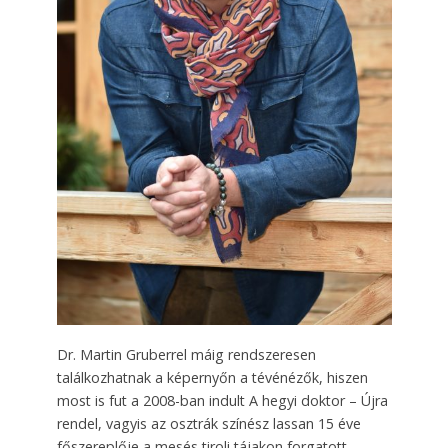
Dr. Martin Gruberrel máig rendszeresen
találkozhatnak a képernyőn a tévénézők, hiszen
most is fut a 2008-ban indult A hegyi doktor – Újra
rendel, vagyis az osztrák színész lassan 15 éve
főszereplője a mesés tiroli tája­kon forgatott