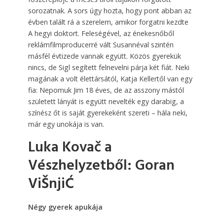
sorozatnak. A sors úgy hozta, hogy pont abban az
évben talált rá a szerelem, amikor forgatni kezdte
A hegyi doktort. Feleségével, az énekesnőből
reklámfilmproducerré vált Susannéval szintén
másfél évtizede vannak együtt. Közös gyerekük
nincs, de Sigl segített felnevelni párja két fiát. Neki
magának a volt élettársától, Katja Kellertől van egy
fia: Nepomuk Jim 18 éves, de az asszony mástól
született lányát is együtt nevelték egy darabig, a
színész őt is saját gyerekeként szereti – hála neki,
már egy unokája is van.
Luka Kovač a
Vészhelyzetből: Goran
ViŠnjiĆ
Négy gyerek apukája