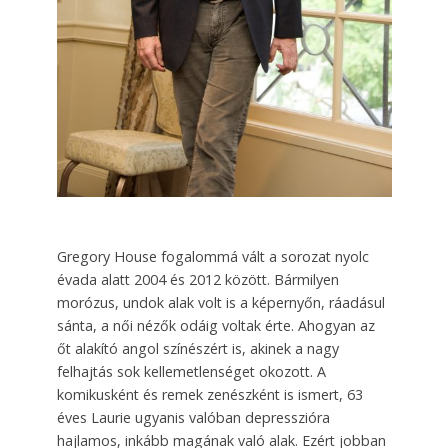
Gregory House fogalommá vált a sorozat nyolc
évada alatt 2004 és 2012 között. Bármilyen
morózus, undok alak volt is a képernyőn, ráadásul
sánta, a női nézők odáig voltak érte. Ahogyan az
őt alakító angol színészért is, akinek a nagy
felhajtás sok kellemetlenséget okozott. A
komikusként és remek zenészként is ismert, 63
éves Laurie ugyanis valóban depresszióra
hajlamos, inkább magának való alak. Ezért jobban