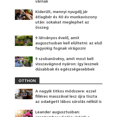
várnak
Kiderült, mennyi nyugdíj jár
átlagbér és 40 év munkaviszony
után: sokakat meglephet az
összeg
9 látványos évelő, amit
augusztusban kell elültetni: az első
fagyokig fognak virágozni
9 szobanövény, amit most kell
visszavágnod nyáron: így lesznek
dúsabbak és egészségesebbek
OTTHON
A nagyik titkos módszere: ezzel
filléres masszával lesz újra tiszta
az odaégett lábos súrolás nélkül is
Leander augusztusban: