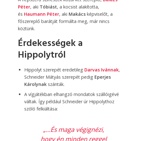
Péter
, aki
Tóbiást
, a kocsist alakította,
és
Haumann Péter
, aki
Makács
képviselőt, a
főszereplő barátját formálta
meg, már nincs
köztünk.
Érdekességek
a
Hippolytról
Hippolyt szerepét eredetileg
Darvas Ivánnak
,
Schneider Mátyás szerepét pedig
Eperjes
Károlynak
szánták.
A vígjátékban elhangzó mondatok szállóigévé
váltak. Így például Schneider úr Hippolythoz
szóló felkiáltása:
„…És maga végignézi,
hogy én minden reggel