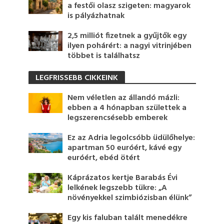
a festői olasz szigeten: magyarok
is pályázhatnak
2,5 milliót fizetnek a gyűjtők egy
ilyen pohárért: a nagyi vitrinjében
többet is találhatsz
LEGFRISSEBB CIKKEINK
Nem véletlen az állandó mázli:
ebben a 4 hónapban születtek a
legszerencsésebb emberek
Ez az Adria legolcsóbb üdülőhelye:
apartman 50 euróért, kávé egy
euróért, ebéd ötért
Káprázatos kertje Barabás Évi
lelkének legszebb tükre: „A
növényekkel szimbiózisban élünk”
Egy kis faluban talált menedékre