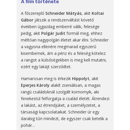
A film története
A főszereplő
Schneider Mátyás
, akit
Koltai
Gábor
játszik a rendszerváltást követő
években újgazdag emberré válik, felesége
pedig, akit
Polgár Judit
formál meg, ehhez
méltóan nagypolgári életet akar élni. Schneider
a vagyona ellenére megmarad egyszerű
kisembernek, ám a pénz és a feleség kötelez:
a rangot a külsőségekben is meg kell mutatni,
ezért egy lakájt szerződtet.
Hamarosan meg is érkezik
Hippolyt
, akit
Eperjes
Károly
alakít zseniálisan, a magas
rangú családoknál szolgált komornyik, aki
fenekestül felforgatja a család életét. Átrendezi
a lakást, az étrendjüket, a személyzetet, a
társasági kapcsolataikat. Schneider úr egy
darabig tűri mindezt, de egyszer csak betelik a
pohár…