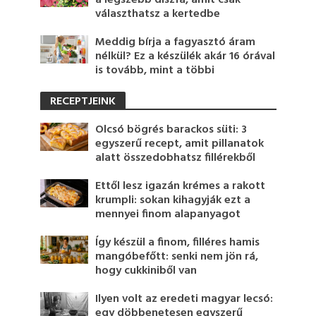
választhatsz a kertedbe
Meddig bírja a fagyasztó áram
nélkül? Ez a készülék akár 16 órával
is tovább, mint a többi
RECEPTJEINK
Olcsó bögrés barackos süti: 3
egyszerű recept, amit pillanatok
alatt összedobhatsz fillérekből
Ettől lesz igazán krémes a rakott
krumpli: sokan kihagyják ezt a
mennyei finom alapanyagot
Így készül a finom, filléres hamis
mangóbefőtt: senki nem jön rá,
hogy cukkiniből van
Ilyen volt az eredeti magyar lecsó:
egy döbbenetesen egyszerű