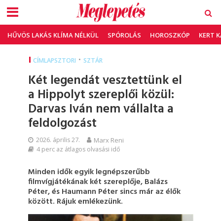
HŰVÖS LAKÁS KLÍMA NÉLKÜL
SPÓROLÁS
HOROSZKÓP
KERT 
•
CÍMLAPSZTORI
SZTÁR
Két legendát vesztettünk el
a Hippolyt szereplői közül:
Darvas Iván nem vállalta a
feldolgozást
2026. április 27.
Marx Reni
4 perc az átlagos olvasási idő
Minden idők egyik legnépszerűbb
filmvígjátékának két szereplője, Balázs
Péter, és Haumann Péter sincs már az élők
között. Rájuk emlékezünk.