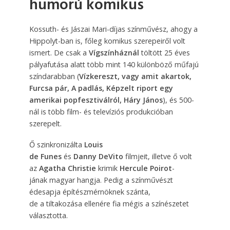
humorú komikus
Kossuth- és Jászai Mari-díjas színművész, ahogy a
Hippolyt-ban is, főleg komikus szerepeiről volt
ismert. De csak a
Vígszínháznál
töltött 25 éves
pályafutása alatt több mint 140 különböző műfajú
színdarabban (
Vízkereszt, vagy amit akartok,
Furcsa pár, A padlás, Képzelt riport egy
amerikai popfesztiválról, Háry János
), és 500-
nál is több film- és televíziós produkcióban
szerepelt.
Ő szinkronizálta
Louis
de Funes
és
Danny DeVito
filmjeit, illetve ő volt
az
Agatha Christie
krimik
Hercule Poirot
-
jának magyar hangja. Pedig a színművészt
édesapja építészmérnöknek szánta,
de
a
tiltakozása ellenére
fia mégis a színészetet
választotta.