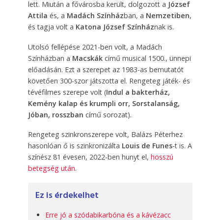
lett. Miután a fővárosba került, dolgozott a
József
Attila
é
s, a
M
adách Színház
ban
, a
Nemzetiben
,
és tagja volt a
Katona József Színház
nak is.
Utolsó fellépése 2021-ben volt, a
Madách
Színházban
a
Macskák
című musical 1500., ünnepi
előadásán. Ezt a szerepet az 1983-as bemutatót
követően 300-szor játszotta el. Rengeteg játék- és
tévéfilmes szerepe volt (
Indul a bakterház,
Kemény kalap és krumpli orr, Sorstalanság,
Jóban, rosszban
című sorozat).
Rengeteg szinkronszerepe volt, Balázs Péterhez
hasonlóan ő
is szinkronizálta
Louis de Funes
-t is. A
színész 81 évesen, 2022-ben hunyt el,
hosszú
betegség után
.
Ez is érdekelhet
Erre jó a szódabikarbóna és a kávézacc