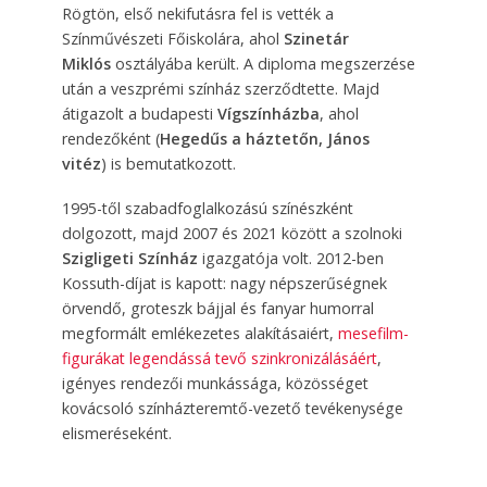
Rögtön, első nekifutásra fel is vették a
Színművészeti Főiskolára, ahol
Szinetár
Miklós
osztályába került. A diploma megszerzése
után a veszprémi színház szerződtette. Majd
átigazolt a budapesti
Vígszínházba
, ahol
rendezőként (
Hegedűs a háztetőn, János
vitéz
)
is bemutatkozott.
1
995
-től szabadfoglalkozású színészként
dolgozott, majd
2007 és 2021 között a szolnoki
Szigligeti Színház
igazgatója volt. 2012-ben
Kossuth-díjat is kapott: nagy népszerűségnek
örvendő, groteszk bájjal és fanyar humorral
megformált emlékezetes alakításaiért,
mesefilm-
figurákat legendássá tevő szinkronizálásáért
,
igényes rendezői munkássága, közösséget
kovácsoló színházteremtő-vezető tevékenysége
elismeréseként.