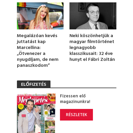
3
s
e
c
o
n
d
Megalázóan kevés
Neki köszönhetjük a
s
juttatást kap
magyar filmtörténet
Marcellina:
legnagyobb
„Ötvenezer a
klasszikusait: 32 éve
nyugdíjam, de nem
hunyt el Fábri Zoltán
panaszkodom”
ELŐFIZETÉS
Fizessen elő
magazinunkra!
RÉSZLETEK