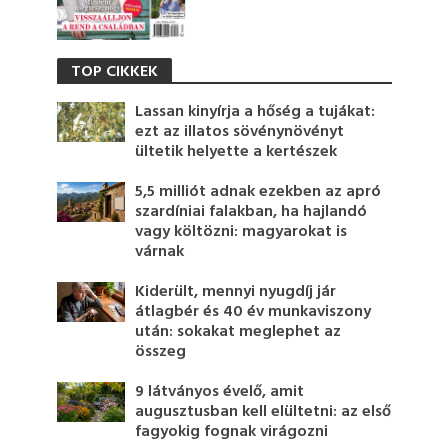
TOP CIKKEK
Lassan kinyírja a hőség a tujákat:
ezt az illatos sövénynövényt
ültetik helyette a kertészek
5,5 milliót adnak ezekben az apró
szardíniai falakban, ha hajlandó
vagy költözni: magyarokat is
várnak
Kiderült, mennyi nyugdíj jár
átlagbér és 40 év munkaviszony
után: sokakat meglephet az
összeg
9 látványos évelő, amit
augusztusban kell elültetni: az első
fagyokig fognak virágozni