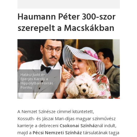
Haumann Péter 300-szor
szerepelt a Macskákban
Halász Judit és
Eperjes Károly a
Hippolytban Forrás
Porthu
A Nemzet Színésze címmel kitüntetett,
Kossuth- és Jászai Mari-díjas magyar színművész
karrierje a debreceni
Csokonai Színház
nál indult,
majd
a
Pécsi Nemzeti Színház
társulatának tagja