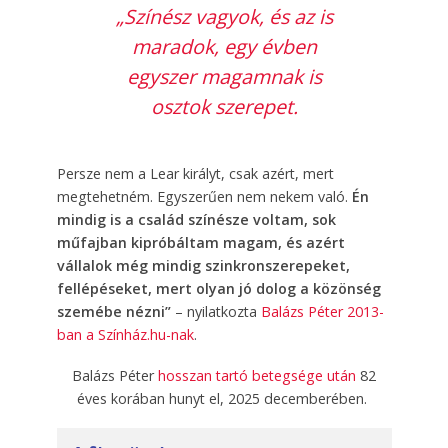
„Színész vagyok, és az is
maradok, egy évben
egyszer magamnak is
osztok szerepet.
Persze nem a Lear királyt, csak azért, mert
megtehetném. Egyszerűen nem nekem való.
Én
mindig is a család színésze voltam, sok
műfajban kipróbáltam magam, és azért
vállalok még mindig szinkronszerepeket,
fellépéseket, mert olyan jó dolog a közönség
szemébe nézni”
– nyilatkozta
Balázs Péter 2013-
ban a Színház.hu-nak
.
Balázs Péter
hosszan tartó betegsége után
82
éves korában hunyt el, 2025 decemberében.