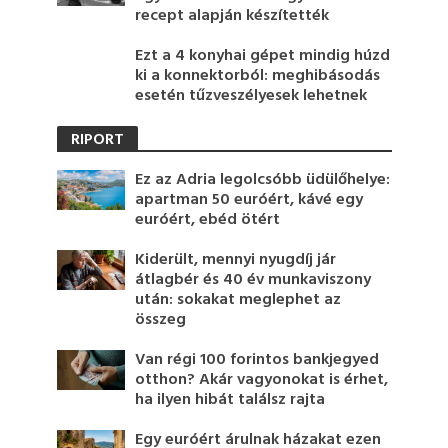
recept alapján készítették
Ezt a 4 konyhai gépet mindig húzd
ki a konnektorból: meghibásodás
esetén tűzveszélyesek lehetnek
RIPORT
Ez az Adria legolcsóbb üdülőhelye:
apartman 50 euróért, kávé egy
euróért, ebéd ötért
Kiderült, mennyi nyugdíj jár
átlagbér és 40 év munkaviszony
után: sokakat meglephet az
összeg
Van régi 100 forintos bankjegyed
otthon? Akár vagyonokat is érhet,
ha ilyen hibát találsz rajta
Egy euróért árulnak házakat ezen