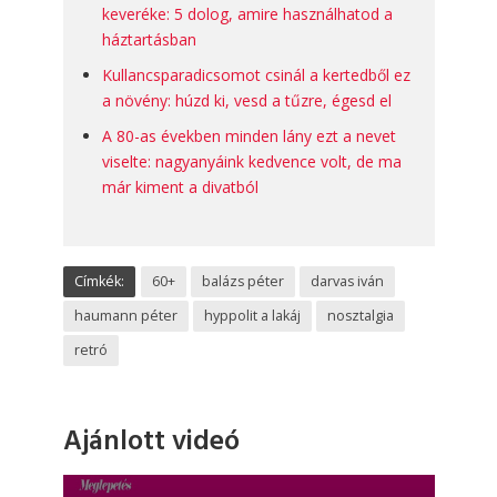
keveréke: 5 dolog, amire használhatod a
háztartásban
Kullancsparadicsomot csinál a kertedből ez
a növény: húzd ki, vesd a tűzre, égesd el
A 80-as években minden lány ezt a nevet
viselte: nagyanyáink kedvence volt, de ma
már kiment a divatból
Címkék:
60+
balázs péter
darvas iván
haumann péter
hyppolit a lakáj
nosztalgia
retró
Ajánlott videó