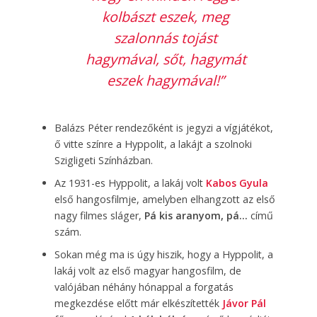
kolbászt eszek, meg
szalonnás tojást
hagymával, sőt, hagymát
eszek hagymával!”
Balázs Péter rendezőként is jegyzi a vígjátékot,
ő vitte színre a Hyppolit, a lakájt a szolnoki
Szigligeti Színházban.
Az 1931-es Hyppolit, a lakáj volt
Kabos Gyula
első hangosfilmje, amelyben elhangzott az első
nagy filmes sláger,
Pá kis aranyom, pá…
című
szám.
Sokan még ma is úgy hiszik, hogy a Hyppolit, a
lakáj volt az első magyar hangosfilm, de
valójában néhány hónappal a forgatás
megkezdése előtt már elkészítették
Jávor Pál