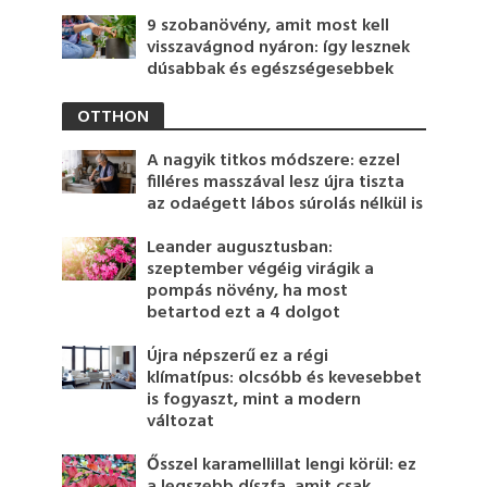
9 szobanövény, amit most kell
visszavágnod nyáron: így lesznek
dúsabbak és egészségesebbek
OTTHON
A nagyik titkos módszere: ezzel
filléres masszával lesz újra tiszta
az odaégett lábos súrolás nélkül is
Leander augusztusban:
szeptember végéig virágik a
pompás növény, ha most
betartod ezt a 4 dolgot
Újra népszerű ez a régi
klímatípus: olcsóbb és kevesebbet
is fogyaszt, mint a modern
változat
Ősszel karamellillat lengi körül: ez
a legszebb díszfa, amit csak