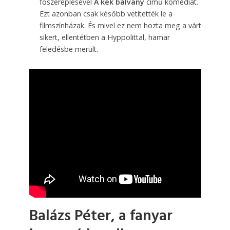
főszereplésével
A kék bálvány
című komédiát.
Ezt azonban csak később vetítették le a
filmszínházak. És mivel ez nem hozta meg a várt
sikert, ellentétben a Hyppolittal, hamar
feledésbe merült.
Balázs Péter, a fanyar