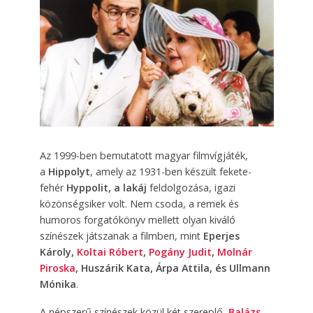
Az 1999-ben bemutatott magyar filmvígjáték,
a
Hippolyt
, amely
az 1931-ben készült fekete-
fehér
Hyppolit, a lakáj
feldolgozása, igazi
közönségsiker volt. Nem csoda, a remek és
humoros forgatókönyv mellett olyan kiváló
színészek játszanak a filmben, mint
Eperjes
Károly,
Koltai Róbert
,
Pogány Judit
,
Molnár
Piroska
, Huszárik Kata, Árpa Attila, és Ullmann
Mónika
.
A népszerű színészek közül két szereplő,
Balázs