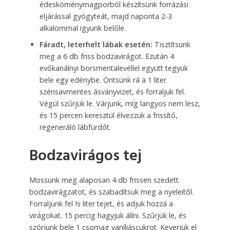
édesköménymagporból készítsünk forrázási
eljárással gyógyteát, majd naponta 2-3
alkalommal igyunk belőle.
Fáradt, leterhelt lábak esetén:
Tisztítsunk
meg a 6 db friss bodzavirágot. Ezután 4
evőkanálnyi borsmentalevéllel együtt tegyük
bele egy edénybe. Öntsünk rá a 1 liter
szénsavmentes ásványvizet, és forraljuk fel.
Végül szűrjük le. Várjunk, míg langyos nem lesz,
és 15 percen keresztül élvezzük a frissítő,
regeneráló lábfürdőt.
Bodzavirágos tej
Mossunk meg alaposan 4 db frissen szedett
bodzavirágzatot, és szabadítsuk meg a nyeleitől.
Forraljunk fel ½ liter tejet, és adjuk hozzá a
virágokat. 15 percig hagyjuk állni. Szűrjük le, és
szórjunk bele 1 csomag vaníliáscukrot. Keverjük el