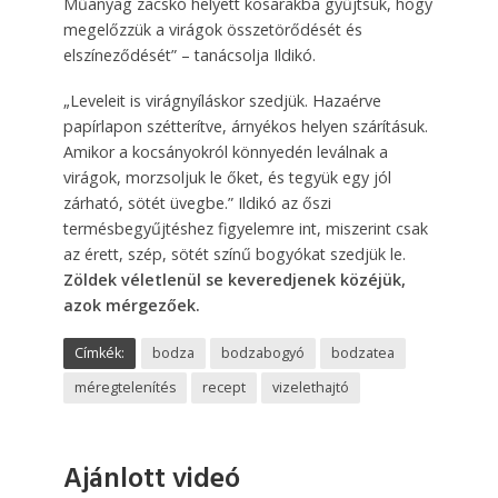
Műanyag zacskó helyett kosarakba gyűjtsük, hogy
megelőzzük a virágok összetörődését és
elszíneződését” – tanácsolja Ildikó.
„Leveleit is virágnyíláskor szedjük. Hazaérve
papírlapon szétterítve, árnyékos helyen szárításuk.
Amikor a kocsányokról könnyedén leválnak a
virágok, morzsoljuk le őket, és tegyük egy jól
zárható, sötét üvegbe.” Ildikó az őszi
termésbegyűjtéshez figyelemre int, miszerint csak
az érett, szép, sötét színű bogyókat szedjük le.
Zöldek véletlenül se keveredjenek közéjük,
azok mérgezőek.
Címkék:
bodza
bodzabogyó
bodzatea
méregtelenítés
recept
vizelethajtó
Ajánlott videó