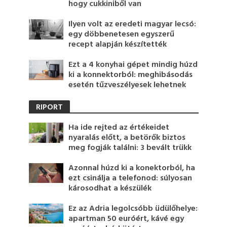
hogy cukkiniből van
Ilyen volt az eredeti magyar lecsó:
egy döbbenetesen egyszerű
recept alapján készítették
Ezt a 4 konyhai gépet mindig húzd
ki a konnektorból: meghibásodás
esetén tűzveszélyesek lehetnek
RIPORT
Ha ide rejted az értékeidet
nyaralás előtt, a betörők biztos
meg fogják találni: 3 bevált trükk
Azonnal húzd ki a konektorból, ha
ezt csinálja a telefonod: súlyosan
károsodhat a készülék
Ez az Adria legolcsóbb üdülőhelye:
apartman 50 euróért, kávé egy