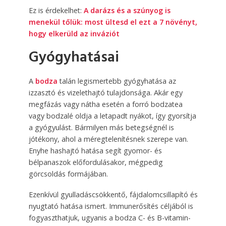
Ez is érdekelhet:
A darázs és a szúnyog is
menekül tőlük: most ültesd el ezt a 7 növényt,
hogy elkerüld az inváziót
Gyógyhatásai
A
bodza
talán legismertebb gyógyhatása az
izzasztó és vizelethajtó tulajdonsága. Akár egy
megfázás vagy nátha esetén a forró bodzatea
vagy bodzalé oldja a letapadt nyákot, így gyorsítja
a gyógyulást. Bármilyen más betegségnél is
jótékony, ahol a méregtelenítésnek szerepe van.
Enyhe hashajtó hatása segít gyomor- és
bélpanaszok előfordulásakor, mégpedig
görcsoldás formájában.
Ezenkívül gyulladáscsökkentő, fájdalomcsillapító és
nyugtató hatása ismert. Immunerősítés céljából is
fogyaszthatjuk, ugyanis a bodza C- és B-vitamin-