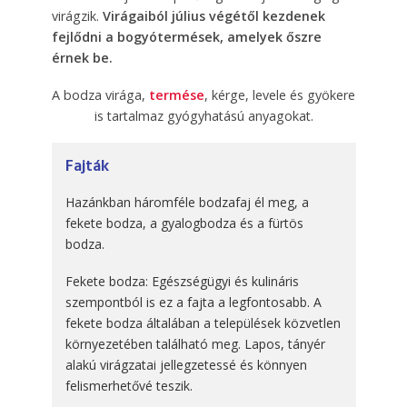
virágzik.
Virágaiból július végétől kezdenek
fejlődni a bogyótermések, amelyek őszre
érnek be.
A bodza virága,
termése
, kérge, levele és gyökere
is tartalmaz gyógyhatású anyagokat.
Fajták
Hazánkban háromféle bodzafaj él meg, a
fekete bodza, a gyalogbodza és a fürtös
bodza.
Fekete bodza: Egészségügyi és kulináris
szempontból is ez a fajta a legfontosabb. A
fekete bodza általában a települések közvetlen
környezetében található meg. Lapos, tányér
alakú virágzatai jellegzetessé és könnyen
felismerhetővé teszik.