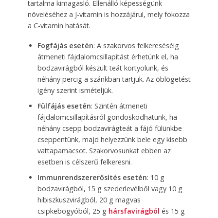
tartalma kimagasló. Ellenálló képességünk
növeléséhez a J-vitamin is hozzájárul, mely fokozza
a C-vitamin hatását.
Fogfájás esetén
: A szakorvos felkereséséig
átmeneti fájdalomcsillapítást érhetünk el, ha
bodzavirágból készült teát kortyolunk, és
néhány percig a szánkban tartjuk. Az öblögetést
igény szerint ismételjük.
Fülfájás esetén
: Szintén átmeneti
fájdalomcsillapításról gondoskodhatunk, ha
néhány csepp bodzavirágteát a fájó fülünkbe
cseppentünk, majd helyezzünk bele egy kisebb
vattapamacsot. Szakorvosunkat ebben az
esetben is célszerű felkeresni.
Immunrendszererősítés esetén
: 10 g
bodzavirágból, 15 g szederlevélből vagy 10 g
hibiszkuszvirágból, 20 g magvas
csipkebogyóból, 25 g
hársfavirágból
és 15 g