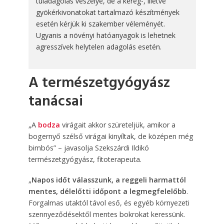
túladagolás veszélye, de a kéreg-, illetve
gyökérkivonatokat tartalmazó készítmények
esetén kérjük ki szakember véleményét.
Ugyanis a növényi hatóanyagok is lehetnek
agresszívek helytelen adagolás esetén.
A természetgyógyász
tanácsai
„A
bodza
virágait akkor szüreteljük, amikor a
bogernyő szélső virágai kinyíltak, de középen még
bimbós” – javasolja Szekszárdi Ildikó
természetgyógyász, fitoterapeuta.
„
Napos időt válasszunk, a reggeli harmattól
mentes, délelőtti időpont a legmegfelelőbb
.
Forgalmas utaktól távol eső, és egyéb környezeti
szennyeződésektől mentes bokrokat keressünk.