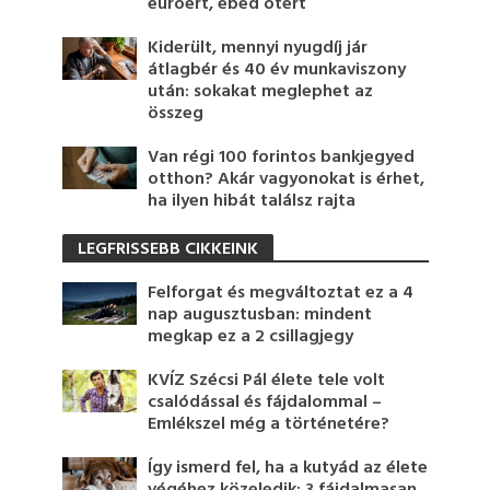
euróért, ebéd ötért
Kiderült, mennyi nyugdíj jár
átlagbér és 40 év munkaviszony
után: sokakat meglephet az
összeg
Van régi 100 forintos bankjegyed
otthon? Akár vagyonokat is érhet,
ha ilyen hibát találsz rajta
LEGFRISSEBB CIKKEINK
Felforgat és megváltoztat ez a 4
nap augusztusban: mindent
megkap ez a 2 csillagjegy
KVÍZ Szécsi Pál élete tele volt
csalódással és fájdalommal –
Emlékszel még a történetére?
Így ismerd fel, ha a kutyád az élete
végéhez közeledik: 3 fájdalmasan