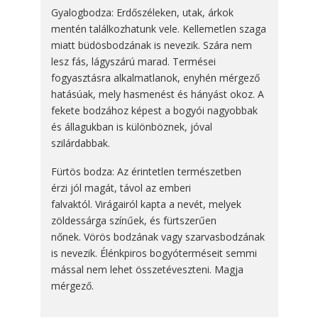
Gyalogbodza: Erdőszéleken, utak, árkok
mentén találkozhatunk vele. Kellemetlen szaga
miatt büdösbodzának is nevezik. Szára nem
lesz fás, lágyszárú marad. Termései
fogyasztásra alkalmatlanok, enyhén mérgező
hatásúak, mely hasmenést és hányást okoz. A
fekete bodzához képest a bogyói nagyobbak
és állagukban is különböznek, jóval
szilárdabbak.
Fürtös bodza: Az érintetlen természetben
érzi jól magát, távol az emberi
falvaktól. Virágairól kapta a nevét, melyek
zöldessárga színűek, és fürtszerűen
nőnek. Vörös bodzának vagy szarvasbodzának
is nevezik. Élénkpiros bogyóterméseit semmi
mással nem lehet összetéveszteni. Magja
mérgező.