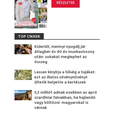
RÉSZLETEK
TOP CIKKEK
Kiderült, mennyi nyugdíj jár
átlagbér és 40 év munkaviszony
után: sokakat meglephet az
összeg
Lassan kinyírja a hőség a tujákat:
ezt az illatos sövénynövényt
ültetik helyette a kertészek
5,5 milliót adnak ezekben az apró
szardíniai falvakban, ha hajlandó
vagy költözni: magyarokat is
várnak