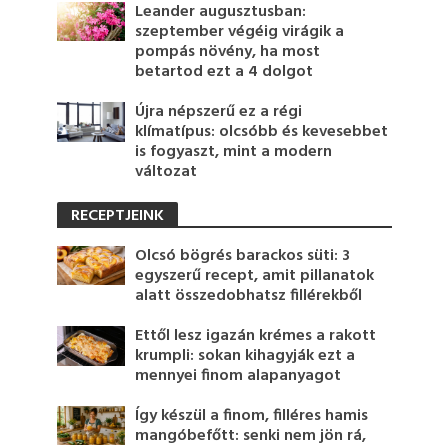
Leander augusztusban:
szeptember végéig virágik a
pompás növény, ha most
betartod ezt a 4 dolgot
Újra népszerű ez a régi
klímatípus: olcsóbb és kevesebbet
is fogyaszt, mint a modern
változat
RECEPTJEINK
Olcsó bögrés barackos süti: 3
egyszerű recept, amit pillanatok
alatt összedobhatsz fillérekből
Ettől lesz igazán krémes a rakott
krumpli: sokan kihagyják ezt a
mennyei finom alapanyagot
Így készül a finom, filléres hamis
mangóbefőtt: senki nem jön rá,