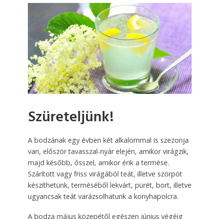
Szüreteljünk!
A bodzának egy évben két alkalommal is szezonja
van, először tavasszal-nyár elején, amikor virágzik,
majd később, ősszel, amikor érik a termése.
Szárított vagy friss virágából teát, illetve szörpöt
készíthetünk, terméséből lekvárt, pürét, bort, illetve
ugyancsak teát varázsolhatunk a konyhapolcra.
A bodza május közepétől egészen június végéig