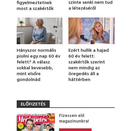
szinte senki nem tud
figyelmeztetnek
e
a létezéséről
most a szakértők
,
1
3
s
e
c
o
n
d
Hányszor normális
Ezért hullik a hajad
s
pisilni egy nap 60 év
60 év felett:
felett? A válasz
szakértők szerint
sokkal kevesebb,
nem mindig az
mint elsőre
öregedés áll a
gondolnád
háttérben
ELŐFIZETÉS
Fizessen elő
magazinunkra!