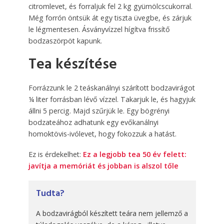
citromlevet, és forraljuk fel 2 kg gyümölcscukorral.
Még forrón öntsük át egy tiszta üvegbe, és zárjuk
le légmentesen. Ásványvízzel hígítva frissítő
bodzaszörpöt kapunk.
Tea készítése
Forrázzunk le 2 teáskanálnyi szárított bodzavirágot
¼ liter forrásban lévő vízzel. Takarjuk le, és hagyjuk
állni 5 percig. Majd szűrjük le. Egy bögrényi
bodzateához adhatunk egy evőkanálnyi
homoktövis-ivólevet, hogy fokozzuk a hatást.
Ez is érdekelhet:
Ez a legjobb tea 50 év felett:
javítja a memóriát és jobban is alszol tőle
Tudta?
A bodzavirágból készített teára nem jellemző a