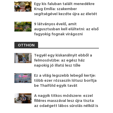
Egy kis faluban talált menedékre
Krug Emília: szakember
segítségével kezdte újra az életét
9 látványos évelő, amit
augusztusban kell elültetni: az első
fagyokig fognak virágozni
OTTHON
Tegyél egy kiskanálnyit ebből a
felmosóvízbe: az egész ház
napokig jó illatú lesz tőle
Ez a világ legszebb lebegő kertje:
több ezer rózsaszín lótusz borítja
be Thaiföld egyik tavát
A nagyik titkos módszere: ezzel
filléres masszával lesz újra tiszta
az odaégett lábos súrolás nélkül is