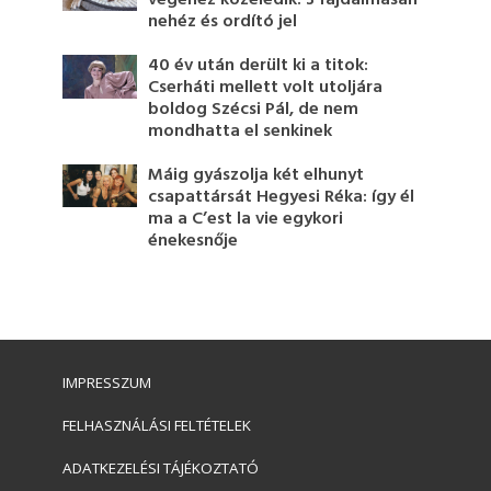
nehéz és ordító jel
40 év után derült ki a titok:
Cserháti mellett volt utoljára
boldog Szécsi Pál, de nem
mondhatta el senkinek
Máig gyászolja két elhunyt
csapattársát Hegyesi Réka: így él
ma a C’est la vie egykori
énekesnője
IMPRESSZUM
FELHASZNÁLÁSI FELTÉTELEK
ADATKEZELÉSI TÁJÉKOZTATÓ