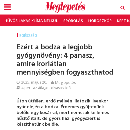
HŰVÖS LAKÁS KLÍMA NÉLKÜL
SPÓROLÁS
HOROSZKÓP
KERT 
EGÉSZSÉG
Ezért a bodza a legjobb
gyógynövény: 4 panasz,
amire korlátlan
mennyiségben fogyaszthatod
2025. május 20.
Meglepetés
4 perc az átlagos olvasási idő
Úton útfélen, erdő mélyén illatozik ilyenkor
nyár elején a bodza. Érdemes gyűjtenünk
belőle egy kosárral, mert nemcsak kellemes
hűsítő italt, de gyors házi gyógyszert is
készíthetünk belőle.