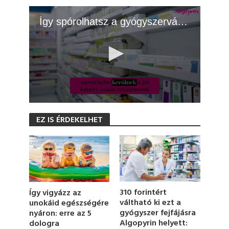
Így spórolhatsz a gyógyszervásárláson
0
s
EZ IS ÉRDEKELHET
e
c
o
n
d
s
o
f
1
310 forintért
Így vigyázz az
m
váltható ki ezt a
unokáid egészségére
i
gyógyszer fejfájásra
nyáron: erre az 5
n
u
Algopyrin helyett:
dologra
t