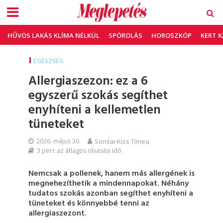
HŰVÖS LAKÁS KLÍMA NÉLKÜL
SPÓROLÁS
HOROSZKÓP
KERT 
EGÉSZSÉG
Allergiaszezon: ez a 6
egyszerű szokás segíthet
enyhíteni a kellemetlen
tüneteket
2026. május 30.
Somlai-Kiss Tímea
3 perc az átlagos olvasási idő
Nemcsak a pollenek, hanem más allergének is
megnehezíthetik a mindennapokat. Néhány
tudatos szokás azonban segíthet enyhíteni a
tüneteket és könnyebbé tenni az
allergiaszezont.