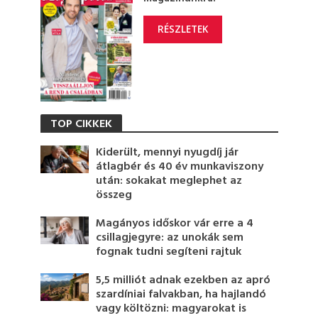
RÉSZLETEK
TOP CIKKEK
Kiderült, mennyi nyugdíj jár
átlagbér és 40 év munkaviszony
után: sokakat meglephet az
összeg
Magányos időskor vár erre a 4
csillagjegyre: az unokák sem
fognak tudni segíteni rajtuk
5,5 milliót adnak ezekben az apró
szardíniai falvakban, ha hajlandó
vagy költözni: magyarokat is