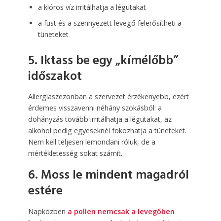
a klóros víz irritálhatja a légutakat
a füst és a szennyezett levegő felerősítheti a
tüneteket
5. Iktass be egy „kímélőbb”
időszakot
Allergiaszezonban a szervezet érzékenyebb, ezért
érdemes visszavenni néhány szokásból: a
dohányzás tovább irritálhatja a légutakat, az
alkohol pedig egyeseknél fokozhatja a tüneteket.
Nem kell teljesen lemondani róluk, de a
mértékletesség sokat számít.
6. Moss le mindent magadról
estére
Napközben
a pollen nemcsak a levegőben