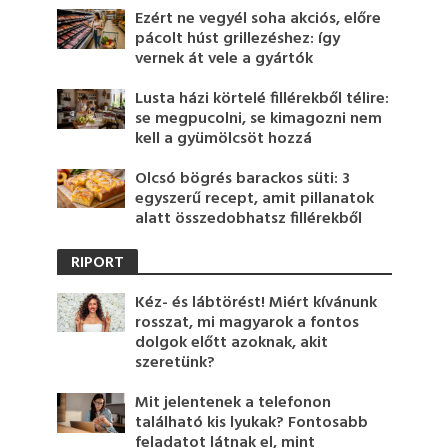
Ezért ne vegyél soha akciós, előre
pácolt húst grillezéshez: így
vernek át vele a gyártók
Lusta házi körtelé fillérekből télire:
se megpucolni, se kimagozni nem
kell a gyümölcsöt hozzá
Olcsó bögrés barackos süti: 3
egyszerű recept, amit pillanatok
alatt összedobhatsz fillérekből
RIPORT
Kéz- és lábtörést! Miért kívánunk
rosszat, mi magyarok a fontos
dolgok előtt azoknak, akit
szeretünk?
Mit jelentenek a telefonon
található kis lyukak? Fontosabb
feladatot látnak el, mint