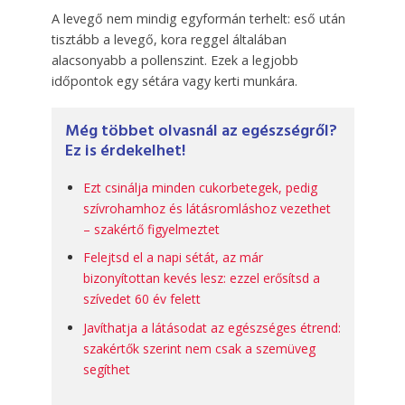
A levegő nem mindig egyformán terhelt: eső után
tisztább a levegő, kora reggel általában
alacsonyabb a pollenszint. Ezek a legjobb
időpontok egy sétára vagy kerti munkára.
Még többet olvasnál az egészségről?
Ez is érdekelhet!
Ezt csinálja minden cukorbetegek, pedig
szívrohamhoz és látásromláshoz vezethet
– szakértő figyelmeztet
Felejtsd el a napi sétát, az már
bizonyítottan kevés lesz: ezzel erősítsd a
szívedet 60 év felett
Javíthatja a látásodat az egészséges étrend:
szakértők szerint nem csak a szemüveg
segíthet