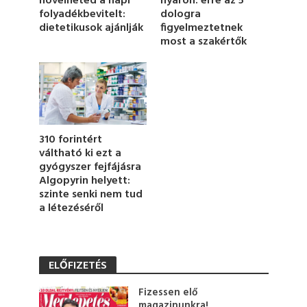
növelheted a napi
nyáron: erre az 5
u
folyadékbevitelt:
dologra
t
dietetikusok ajánlják
figyelmeztetnek
e
most a szakértők
,
1
3
s
e
c
o
n
d
310 forintért
s
váltható ki ezt a
gyógyszer fejfájásra
Algopyrin helyett:
szinte senki nem tud
a létezéséről
ELŐFIZETÉS
Fizessen elő
magazinunkra!