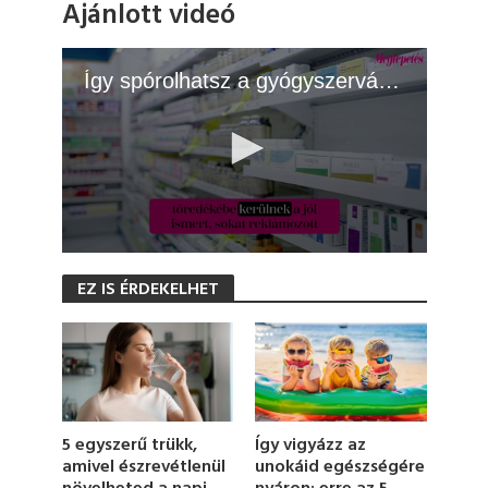
Ajánlott videó
Így spórolhatsz a gyógyszervásárláson
0
s
EZ IS ÉRDEKELHET
e
c
o
n
d
s
o
f
1
5 egyszerű trükk,
Így vigyázz az
m
amivel észrevétlenül
unokáid egészségére
i
n