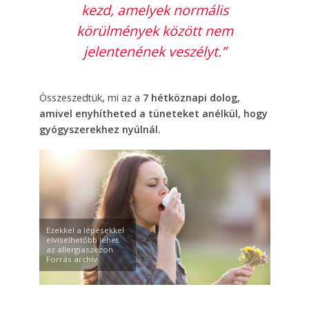
kezd, amelyek normális
körülmények között nem
jelentenének veszélyt.”
Összeszedtük, mi az a
7 hétköznapi dolog,
amivel enyhítheted a tüneteket anélkül, hogy
gyógyszerekhez nyúlnál.
Ezekkel a lépésekkel
elviselhetőbb lehet
az allergiaszezon
Forrás archív