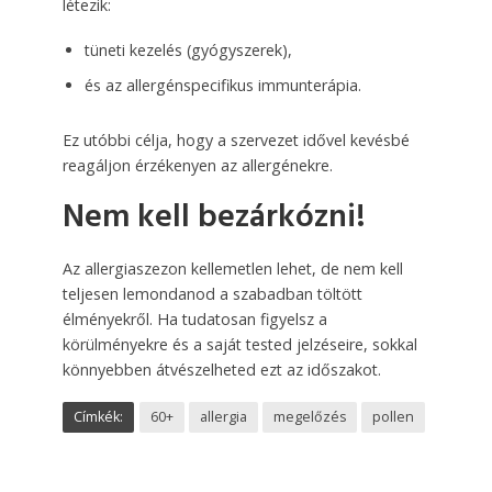
létezik:
tüneti kezelés (gyógyszerek),
és az allergénspecifikus immunterápia.
Ez utóbbi célja, hogy a szervezet idővel kevésbé
reagáljon érzékenyen az allergénekre.
Nem kell bezárkózni!
Az allergiaszezon kellemetlen lehet, de nem kell
teljesen lemondanod a szabadban töltött
élményekről. Ha tudatosan figyelsz a
körülményekre és a saját tested jelzéseire, sokkal
könnyebben átvészelheted ezt az időszakot.
Címkék:
60+
allergia
megelőzés
pollen