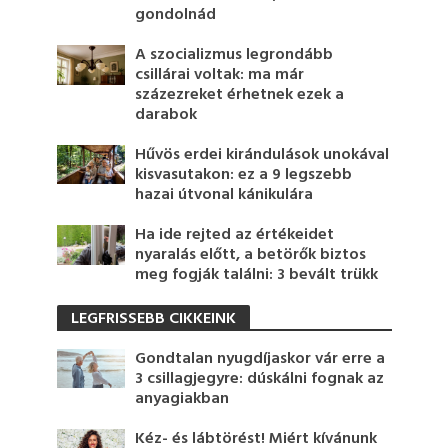
gondolnád
A szocializmus legrondább
csillárai voltak: ma már
százezreket érhetnek ezek a
darabok
Hűvös erdei kirándulások unokával
kisvasutakon: ez a 9 legszebb
hazai útvonal kánikulára
Ha ide rejted az értékeidet
nyaralás előtt, a betörők biztos
meg fogják találni: 3 bevált trükk
LEGFRISSEBB CIKKEINK
Gondtalan nyugdíjaskor vár erre a
3 csillagjegyre: dúskálni fognak az
anyagiakban
Kéz- és lábtörést! Miért kívánunk