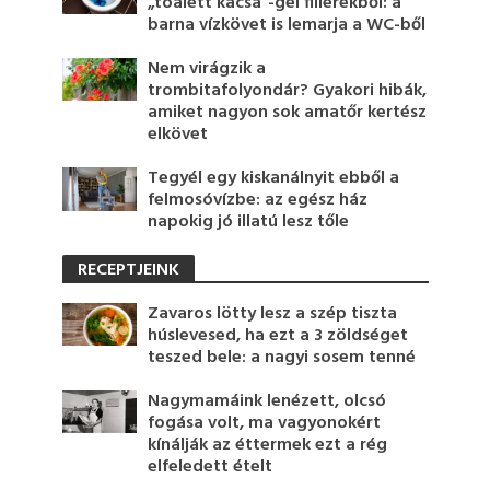
„toalett kacsa”-gél fillérekből: a
barna vízkövet is lemarja a WC-ből
Nem virágzik a
trombitafolyondár? Gyakori hibák,
amiket nagyon sok amatőr kertész
elkövet
Tegyél egy kiskanálnyit ebből a
felmosóvízbe: az egész ház
napokig jó illatú lesz tőle
RECEPTJEINK
Zavaros lötty lesz a szép tiszta
húslevesed, ha ezt a 3 zöldséget
teszed bele: a nagyi sosem tenné
Nagymamáink lenézett, olcsó
fogása volt, ma vagyonokért
kínálják az éttermek ezt a rég
elfeledett ételt