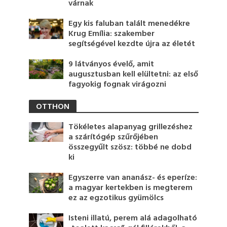
várnak
Egy kis faluban talált menedékre
Krug Emília: szakember
segítségével kezdte újra az életét
9 látványos évelő, amit
augusztusban kell elültetni: az első
fagyokig fognak virágozni
OTTHON
Tökéletes alapanyag grillezéshez
a szárítógép szűrőjében
összegyűlt szösz: többé ne dobd
ki
Egyszerre van ananász- és eperíze:
a magyar kertekben is megterem
ez az egzotikus gyümölcs
Isteni illatú, perem alá adagolható