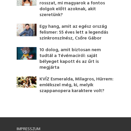
rosszat, mi magyarok a fontos
dolgok előtt azoknak, akit
szeretünk?
Egy hang, amit az egész ország
felismer: 55 éves lett a legendás
szinkronszínész, Csőre Gábor
10 dolog, amit biztosan nem
tudtál a Tévémaciról: saját
bélyeget kapott és az űrt is
megjárta
KVÍZ Esmeralda, Milagros, Hürrem:
emlékszel még, ki, melyik
szappanopera karaktere volt?
IMPRESSZUM