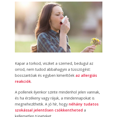
Kapar a torkod, viszket a szemed, bedugul az
orrod, nem tudod abbahagyni a tüsszögést:
bosszantóak és egyben kimerítőek
az allergiás
reakciók
.
A pollenek ilyenkor szinte mindenhol jelen vannak,
és ha érzékeny vagy rájuk, a mindennapokat is
megnehezíthetik. A jó hír, hogy
néhány tudatos
szokással jelentősen csökkentheted
a
kellemetlen tüneteket.