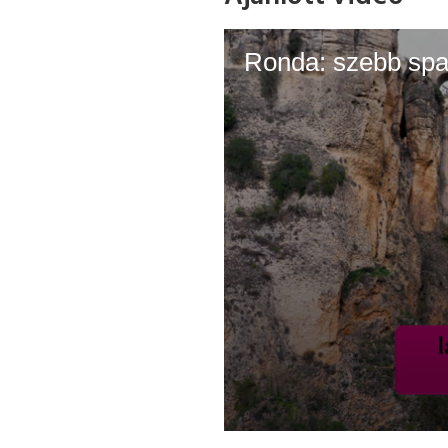
Ronda: szebb spa
0