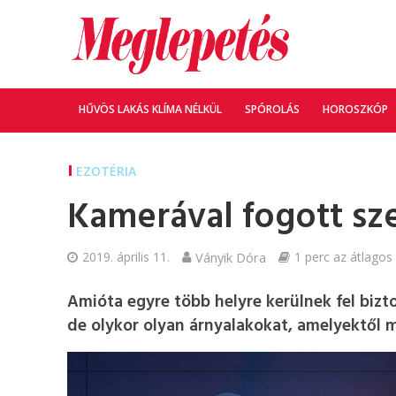
HŰVÖS LAKÁS KLÍMA NÉLKÜL
SPÓROLÁS
HOROSZKÓP
EZOTÉRIA
Kamerával fogott sz
2019. április 11.
Ványik Dóra
1 perc az átlagos 
Amióta egyre több helyre kerülnek fel bizt
de olykor olyan árnyalakokat, amelyektől m