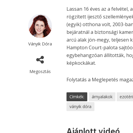
Lassan 16 éves az a felvétel, 
rögzített ijesztő szellemlények
(egyik) otthona volt, 2003-ban
bejáratnál a biztonsági kamer
arcú alak jön-megy, teljesen 
Ványik Dóra
Hampton Court-palota sajtóosz
egybehangzóan állították, ho
képkockákat.
Megosztás
Folytatás a Meglepetés maga
Címkék:
árnyalakok
ezotér
ványik dóra
Ajánlott videó