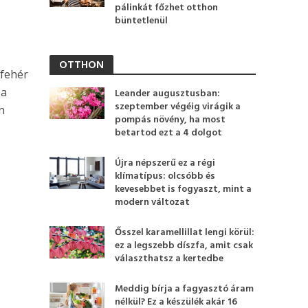
pálinkát főzhet otthon
büntetlenül
OTTHON
 fehér
 a
Leander augusztusban:
szeptember végéig virágik a
n
pompás növény, ha most
betartod ezt a 4 dolgot
Újra népszerű ez a régi
klímatípus: olcsóbb és
kevesebbet is fogyaszt, mint a
modern változat
Ősszel karamellillat lengi körül:
ez a legszebb díszfa, amit csak
választhatsz a kertedbe
Meddig bírja a fagyasztó áram
nélkül? Ez a készülék akár 16