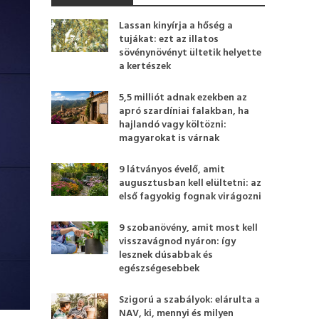
Lassan kinyírja a hőség a
tujákat: ezt az illatos
sövénynövényt ültetik helyette
a kertészek
5,5 milliót adnak ezekben az
apró szardíniai falakban, ha
hajlandó vagy költözni:
magyarokat is várnak
9 látványos évelő, amit
augusztusban kell elültetni: az
első fagyokig fognak virágozni
9 szobanövény, amit most kell
visszavágnod nyáron: így
lesznek dúsabbak és
egészségesebbek
Szigorú a szabályok: elárulta a
NAV, ki, mennyi és milyen