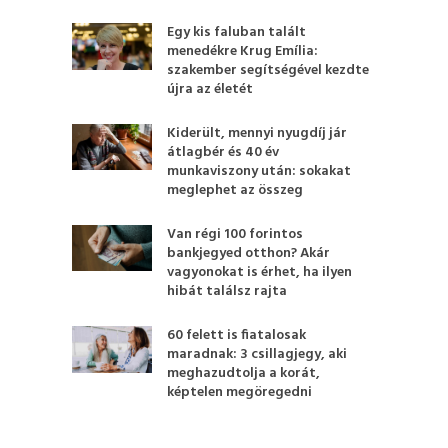
Egy kis faluban talált
menedékre Krug Emília:
szakember segítségével kezdte
újra az életét
Kiderült, mennyi nyugdíj jár
átlagbér és 40 év
munkaviszony után: sokakat
meglephet az összeg
Van régi 100 forintos
bankjegyed otthon? Akár
vagyonokat is érhet, ha ilyen
hibát találsz rajta
60 felett is fiatalosak
maradnak: 3 csillagjegy, aki
meghazudtolja a korát,
képtelen megöregedni