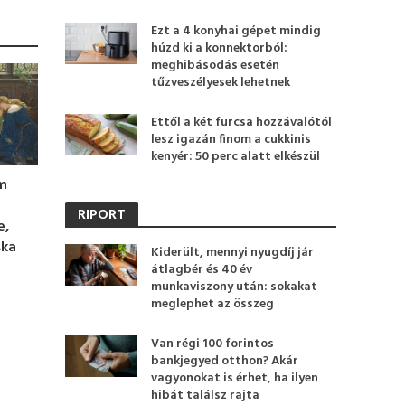
Ezt a 4 konyhai gépet mindig
húzd ki a konnektorból:
meghibásodás esetén
tűzveszélyesek lehetnek
Ettől a két furcsa hozzávalótól
lesz igazán finom a cukkinis
kenyér: 50 perc alatt elkészül
m
RIPORT
e,
ska
Kiderült, mennyi nyugdíj jár
átlagbér és 40 év
munkaviszony után: sokakat
meglephet az összeg
Van régi 100 forintos
bankjegyed otthon? Akár
vagyonokat is érhet, ha ilyen
hibát találsz rajta