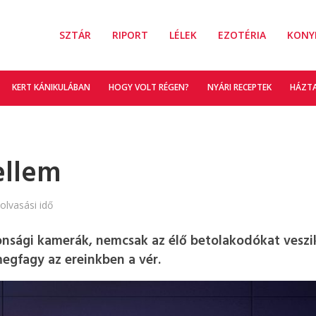
SZTÁR
RIPORT
LÉLEK
EZOTÉRIA
KONY
KERT KÁNIKULÁBAN
HOGY VOLT RÉGEN?
NYÁRI RECEPTEK
HÁZT
ellem
olvasási idő
onsági kamerák, nemcsak az élő betolakodókat veszik
egfagy az ereinkben a vér.