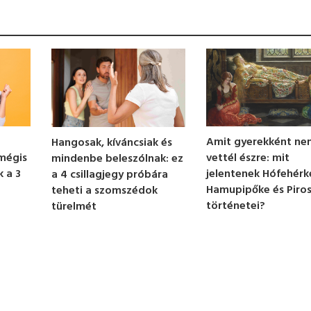
Amit gyerekként ne
Hangosak, kíváncsiak és
 mégis
vettél észre: mit
mindenbe beleszólnak: ez
 a 3
jelentenek Hófehérk
a 4 csillagjegy próbára
Hamupipőke és Piro
teheti a szomszédok
történetei?
türelmét