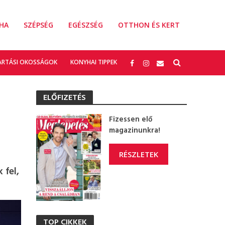
HA
SZÉPSÉG
EGÉSZSÉG
OTTHON ÉS KERT
ARTÁSI OKOSSÁGOK
KONYHAI TIPPEK
ELŐFIZETÉS
Fizessen elő
magazinunkra!
RÉSZLETEK
 fel,
TOP CIKKEK