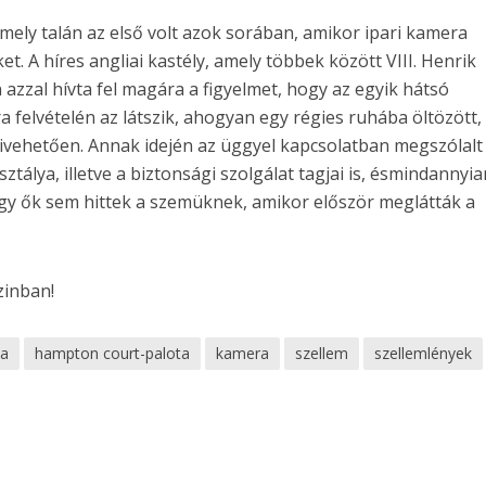
amely talán az első volt azok sorában, amikor ipari kamera
et. A híres angliai kastély, amely többek között VIII. Henrik
 azzal hívta fel magára a figyelmet, hogy az egyik hátsó
a felvételén az látszik, ahogyan egy régies ruhába öltözött,
kivehetően. Annak idején az üggyel kapcsolatban megszólalt
tálya, illetve a biztonsági szolgálat tagjai is, ésmindannyia
gy ők sem hittek a szemüknek, amikor először meglátták a
zinban!
ia
hampton court-palota
kamera
szellem
szellemlények