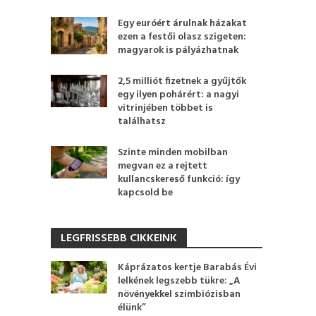
Egy euróért árulnak házakat
ezen a festői olasz szigeten:
magyarok is pályázhatnak
2,5 milliót fizetnek a gyűjtők
egy ilyen pohárért: a nagyi
vitrinjében többet is
találhatsz
Szinte minden mobilban
megvan ez a rejtett
kullancskereső funkció: így
kapcsold be
LEGFRISSEBB CIKKEINK
Káprázatos kertje Barabás Évi
lelkének legszebb tükre: „A
növényekkel szimbiózisban
élünk”