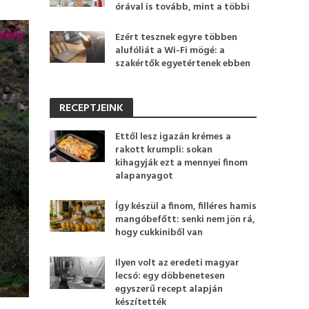
órával is tovább, mint a többi
Ezért tesznek egyre többen
alufóliát a Wi-Fi mögé: a
szakértők egyetértenek ebben
RECEPTJEINK
Ettől lesz igazán krémes a
rakott krumpli: sokan
kihagyják ezt a mennyei finom
alapanyagot
Így készül a finom, filléres hamis
mangóbefőtt: senki nem jön rá,
hogy cukkiniből van
Ilyen volt az eredeti magyar
lecsó: egy döbbenetesen
egyszerű recept alapján
készítették