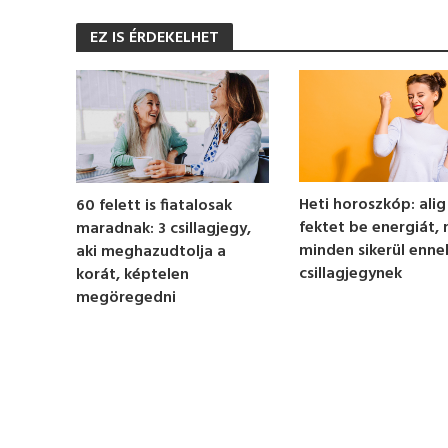
s
e
EZ IS ÉRDEKELHET
c
o
n
d
s
o
f
1
m
i
n
Heti horoszkóp: alig
60 felett is fiatalosak
u
fektet be energiát,
maradnak: 3 csillagjegy,
t
e
minden sikerül ennek
aki meghazudtolja a
,
csillagjegynek
korát, képtelen
2
megöregedni
4
s
e
c
o
n
d
s
V
o