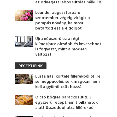
az odaégett lábos súrolás nélkül is
Leander augusztusban:
szeptember végéig virágik a
pompás növény, ha most
betartod ezt a 4 dolgot
Újra népszerű ez a régi
klímatípus: olcsóbb és kevesebbet
is fogyaszt, mint a modern
változat
RECEPTJEINK
Lusta házi körtelé fillérekből télire:
se megpucolni, se kimagozni nem
kell a gyümölcsöt hozzá
Olcsó bögrés barackos süti: 3
egyszerű recept, amit pillanatok
alatt összedobhatsz fillérekből