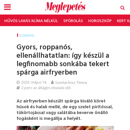
HŰVÖS LAKÁS KLÍMA NÉLKÜL
SPÓROLÁS
HOROSZKÓP
KERT 
KONYHA
Gyors, roppanós,
ellenállhatatlan: így készül a
legfinomabb sonkába tekert
spárga airfryerben
2026. május 14.
Somlai-Kiss Tímea
2 perc az átlagos olvasási idő
Az airfryerben készült spárga kiváló köret
húsok és halak mellé, de egy szelet pirítóssal,
tükörtojással vagy salátába keverve önálló
fogásként is megállja a helyét.