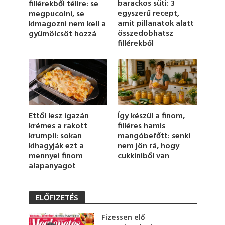
barackos süti: 3
fillérekből télire: se
s
egyszerű recept,
megpucolni, se
e
c
amit pillanatok alatt
kimagozni nem kell a
o
összedobhatsz
gyümölcsöt hozzá
n
fillérekből
d
s
Így készül a finom,
Ettől lesz igazán
filléres hamis
krémes a rakott
mangóbefőtt: senki
krumpli: sokan
nem jön rá, hogy
kihagyják ezt a
cukkiniből van
mennyei finom
alapanyagot
ELŐFIZETÉS
Fizessen elő