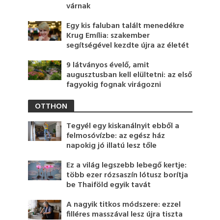
várnak
Egy kis faluban talált menedékre
Krug Emília: szakember
segítségével kezdte újra az életét
9 látványos évelő, amit
augusztusban kell elültetni: az első
fagyokig fognak virágozni
OTTHON
Tegyél egy kiskanálnyit ebből a
felmosóvízbe: az egész ház
napokig jó illatú lesz tőle
Ez a világ legszebb lebegő kertje:
több ezer rózsaszín lótusz borítja
be Thaiföld egyik tavát
A nagyik titkos módszere: ezzel
filléres masszával lesz újra tiszta