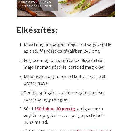
tökéletes választás
Forrás Adobe Stock
Elkészítés:
Mosd meg a spárgát, majd törd vagy vágd le
az alsó, fás részeket (általában 2–3 cm).
Forgasd meg a spárgákat az olívaolajban,
majd finoman sózd és borsozd meg őket.
Mindegyik spárgát tekerd körbe egy szelet
prosciuttóval.
Tedd a spárgákat az előmelegített airfryer
kosarába, egy rétegben.
Süsd
180 fokon 10 percig
, amíg a sonka
enyhén ropogós lesz, a spárga pedig belül
puha marad.