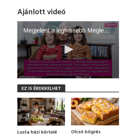
Ajánlott videó
Megjelent a legfrissebb Meglepetés! - 2026.06.23.
0
s
EZ IS ÉRDEKELHET
e
c
o
n
d
s
o
f
5
Olcsó bögrés
Lusta házi körtelé
6