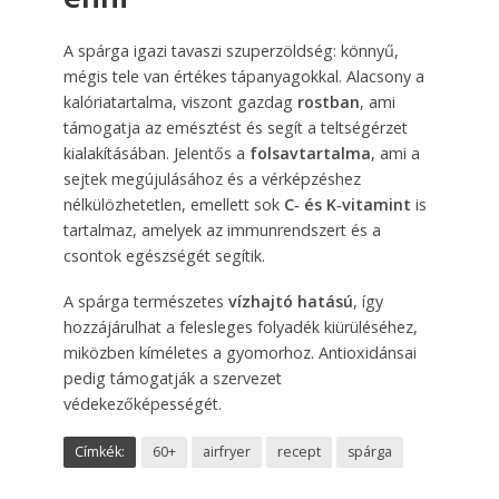
A spárga igazi tavaszi szuperzöldség: könnyű,
mégis tele van értékes tápanyagokkal. Alacsony a
kalóriatartalma, viszont gazdag
rostban
, ami
támogatja az emésztést és segít a teltségérzet
kialakításában. Jelentős a
folsavtartalma
, ami a
sejtek megújulásához és a vérképzéshez
nélkülözhetetlen, emellett sok
C‑ és K‑vitamint
is
tartalmaz, amelyek az immunrendszert és a
csontok egészségét segítik.
A spárga természetes
vízhajtó hatású
, így
hozzájárulhat a felesleges folyadék kiürüléséhez,
miközben kíméletes a gyomorhoz. Antioxidánsai
pedig támogatják a szervezet
védekezőképességét.
Címkék:
60+
airfryer
recept
spárga