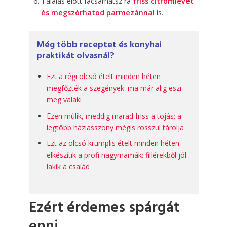
Tálalás előtt facsarhatsz rá
friss citromlevet
és megszórhatod parmezánnal
is.
Még több receptet és konyhai
praktikát olvasnál?
Ezt a régi olcsó ételt minden héten
megfőzték a szegények: ma már alig eszi
meg valaki
Ezen múlik, meddig marad friss a tojás: a
legtöbb háziasszony mégis rosszul tárolja
Ezt az olcsó krumplis ételt minden héten
elkészítik a profi nagymamák: fillérekből jól
lakik a család
Ezért érdemes spárgát
enni