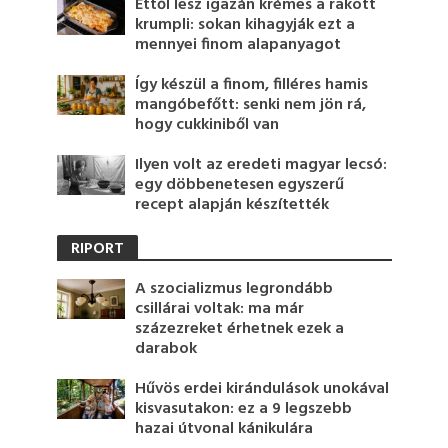
Ettől lesz igazán krémes a rakott
krumpli: sokan kihagyják ezt a
mennyei finom alapanyagot
Így készül a finom, filléres hamis
mangóbefőtt: senki nem jön rá,
hogy cukkiniből van
Ilyen volt az eredeti magyar lecsó:
egy döbbenetesen egyszerű
recept alapján készítették
RIPORT
A szocializmus legrondább
csillárai voltak: ma már
százezreket érhetnek ezek a
darabok
Hűvös erdei kirándulások unokával
kisvasutakon: ez a 9 legszebb
hazai útvonal kánikulára