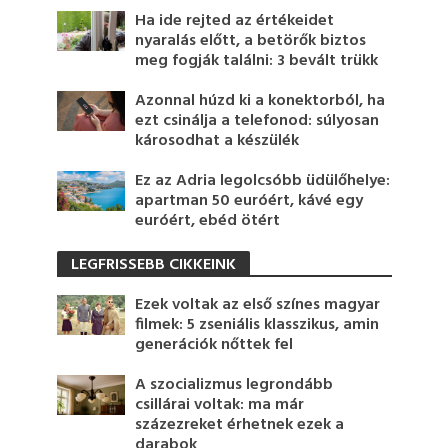
Ha ide rejted az értékeidet
nyaralás előtt, a betörők biztos
meg fogják találni: 3 bevált trükk
Azonnal húzd ki a konektorból, ha
ezt csinálja a telefonod: súlyosan
károsodhat a készülék
Ez az Adria legolcsóbb üdülőhelye:
apartman 50 euróért, kávé egy
euróért, ebéd ötért
LEGFRISSEBB CIKKEINK
Ezek voltak az első színes magyar
filmek: 5 zseniális klasszikus, amin
generációk nőttek fel
A szocializmus legrondább
csillárai voltak: ma már
százezreket érhetnek ezek a
darabok