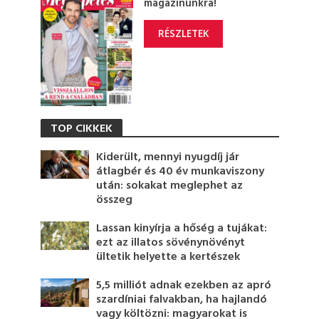
magazinunkra!
RÉSZLETEK
TOP CIKKEK
Kiderült, mennyi nyugdíj jár
átlagbér és 40 év munkaviszony
után: sokakat meglephet az
összeg
Lassan kinyírja a hőség a tujákat:
ezt az illatos sövénynövényt
ültetik helyette a kertészek
5,5 milliót adnak ezekben az apró
szardíniai falvakban, ha hajlandó
vagy költözni: magyarokat is