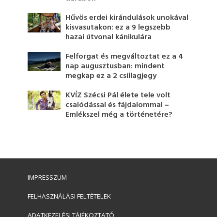
Hűvös erdei kirándulások unokával
kisvasutakon: ez a 9 legszebb
hazai útvonal kánikulára
Felforgat és megváltoztat ez a 4
nap augusztusban: mindent
megkap ez a 2 csillagjegy
KVÍZ Szécsi Pál élete tele volt
csalódással és fájdalommal –
Emlékszel még a történetére?
IMPRESSZUM
FELHASZNÁLÁSI FELTÉTELEK
ADATKEZELÉSI TÁJÉKOZTATÓ