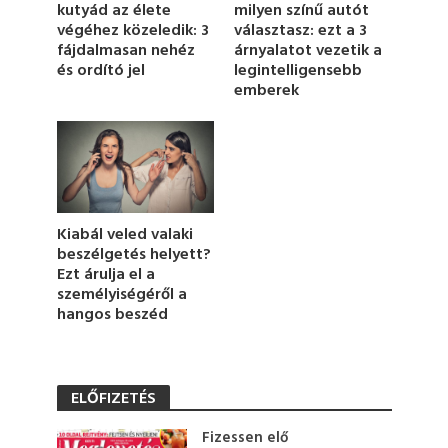
milyen színű autót
kutyád az élete
i
választasz: ezt a 3
végéhez közeledik: 3
n
u
árnyalatot vezetik a
fájdalmasan nehéz
t
legintelligensebb
és ordító jel
e
emberek
,
4
s
e
c
o
n
d
s
Kiabál veled valaki
beszélgetés helyett?
Ezt árulja el a
személyiségéről a
hangos beszéd
ELŐFIZETÉS
Fizessen elő