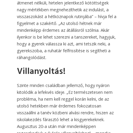
átmenet nélküli, hirtelen jelentkező kötöttségek
nagy mértékben megnehezíthetik az indulást, a
visszaszokást a hétköznapok rutinjába” – hívja fel a
figyelmet a szakértő. „Az utolsó hétnek már
mindenképp érdemes az átállásról szólnia. Akár
ilyenkor is be lehet szerezni a tanszereket, hagyjuk,
hogy a gyerek válassza ki azt, ami tetszik neki, a
gyerekszoba, a ruhatár felfrissítése is segítheti a
ráhangolódást.
Villanyoltás!
Szinte minden családban jellemző, hogy nyáron
kitolódik a lefekvés ideje. „Ez természetesen nem
probléma, ha nem kell reggel korán kelni, de az
utolsó hetekben már érdemes fokozatosan
visszaállni a tanév közbeni alvási rendre, hiszen az
iskolakezdés fárasztó lehet a kisgyerekeknek.
Augusztus 20-a után már mindenképpen