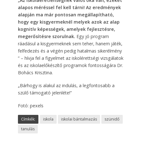
„
Az iskolaéretlenségnek valós oka van, ezeket
alapos méréssel fel kell tárni! Az eredmények
alapján ma már pontosan megállapítható,
hogy egy kisgyermeknél melyek azok az alap
kognitív képességek, amelyek fejlesztésre,
megerősítésre szorulnak.
Egy jó program
ráadásul a kisgyermeknek sem teher, hanem játék,
felfedezés és a végén pedig hatalmas sikerélmény
” – hívja fel a figyelmet az iskolérettségi vizsgálatok
és az iskolaelőkészítő programok fontosságára Dr.
Bohács Krisztina.
„Bárhogy is alakul az indulás, a legfontosabb a
szülő támogató jelenléte!”
Fotó: pexels
Címkék:
iskola
iskolai bántalmazás
szünidő
tanulás