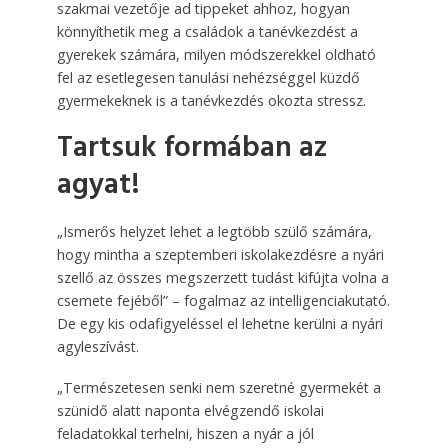
szakmai vezetője ad tippeket ahhoz, hogyan
könnyíthetik meg a családok a tanévkezdést a
gyerekek számára, milyen módszerekkel oldható
fel az esetlegesen tanulási nehézséggel küzdő
gyermekeknek is a tanévkezdés okozta stressz.
Tartsuk formában az
agyat!
„Ismerős helyzet lehet a legtöbb szülő számára,
hogy mintha a szeptemberi iskolakezdésre a nyári
szellő az összes megszerzett tudást kifújta volna a
csemete fejéből” – fogalmaz az intelligenciakutató.
De egy kis odafigyeléssel el lehetne kerülni a nyári
agyleszívást.
„Természetesen senki nem szeretné gyermekét a
szünidő alatt naponta elvégzendő iskolai
feladatokkal terhelni, hiszen a nyár a jól