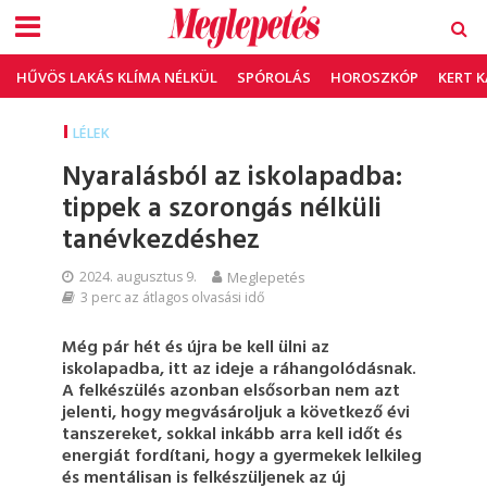
HŰVÖS LAKÁS KLÍMA NÉLKÜL
SPÓROLÁS
HOROSZKÓP
KERT 
LÉLEK
Nyaralásból az iskolapadba:
tippek a szorongás nélküli
tanévkezdéshez
2024. augusztus 9.
Meglepetés
3 perc az átlagos olvasási idő
Még pár hét és újra be kell ülni az
iskolapadba, itt az ideje a ráhangolódásnak.
A felkészülés azonban elsősorban nem azt
jelenti, hogy megvásároljuk a következő évi
tanszereket, sokkal inkább arra kell időt és
energiát fordítani, hogy a gyermekek lelkileg
és mentálisan is felkészüljenek az új