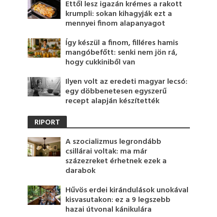
Ettől lesz igazán krémes a rakott
krumpli: sokan kihagyják ezt a
mennyei finom alapanyagot
Így készül a finom, filléres hamis
mangóbefőtt: senki nem jön rá,
hogy cukkiniből van
Ilyen volt az eredeti magyar lecsó:
egy döbbenetesen egyszerű
recept alapján készítették
RIPORT
A szocializmus legrondább
csillárai voltak: ma már
százezreket érhetnek ezek a
darabok
Hűvös erdei kirándulások unokával
kisvasutakon: ez a 9 legszebb
hazai útvonal kánikulára