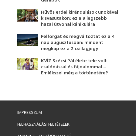
darabok
Hűvös erdei kirándulások unokával
kisvasutakon: ez a 9 legszebb
hazai útvonal kánikulára
Felforgat és megváltoztat ez a 4
nap augusztusban: mindent
megkap ez a 2 csillagjegy
KVÍZ Szécsi Pál élete tele volt
csalódással és fájdalommal –
Emlékszel még a történetére?
IMPRESSZUM
FELHASZNÁLÁSI FELTÉTELEK
ADATKEZELÉSI TÁJÉKOZTATÓ