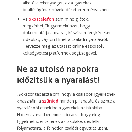
alkotótevékenységet, az a gyerekek
önállóságának növekedését eredményezheti.
Az
okostelefon
sem mindig átok,
megkérhetjük gyermekünket, hogy
dokumentálja a nyarat, készítsen fényképeket,
videókat, vágjon filmet a családi nyaralásról.
Tervezze meg az utazást online eszközök,
költségvetési platformok segítségével.
Ne az utolsó napokra
időzítsük a nyaralást!
„Sokszor tapasztalom, hogy a családok igyekeznek
kihasználni a
szünidő
minden pillanatát, és szinte a
nyaralásból esnek be a gyerekek az iskolába.
Ebben az esetben nincs idő arra, hogy elég
figyelmet szenteljenek az iskolakezdés lelki
folyamataira, a felhőtlen családi együttlét utáni,