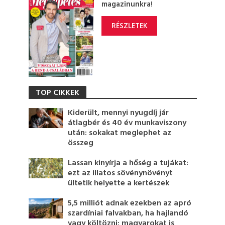
magazinunkra!
RÉSZLETEK
TOP CIKKEK
Kiderült, mennyi nyugdíj jár
átlagbér és 40 év munkaviszony
után: sokakat meglephet az
összeg
Lassan kinyírja a hőség a tujákat:
ezt az illatos sövénynövényt
ültetik helyette a kertészek
5,5 milliót adnak ezekben az apró
szardíniai falvakban, ha hajlandó
vagy költözni: magyarokat is