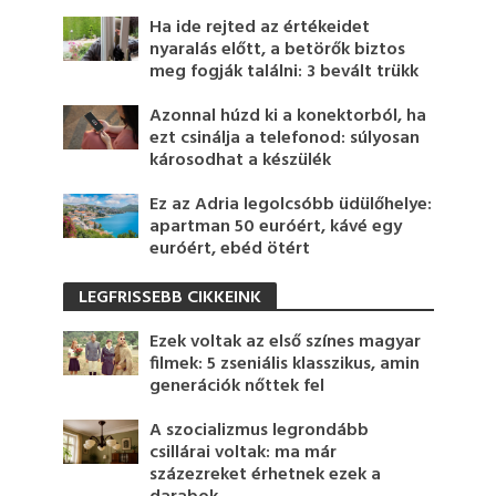
Ha ide rejted az értékeidet
nyaralás előtt, a betörők biztos
meg fogják találni: 3 bevált trükk
Azonnal húzd ki a konektorból, ha
ezt csinálja a telefonod: súlyosan
károsodhat a készülék
Ez az Adria legolcsóbb üdülőhelye:
apartman 50 euróért, kávé egy
euróért, ebéd ötért
LEGFRISSEBB CIKKEINK
Ezek voltak az első színes magyar
filmek: 5 zseniális klasszikus, amin
generációk nőttek fel
A szocializmus legrondább
csillárai voltak: ma már
százezreket érhetnek ezek a