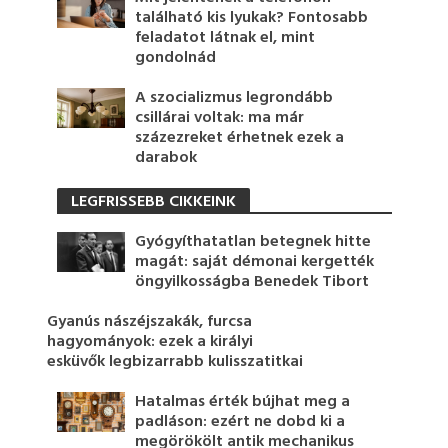
található kis lyukak? Fontosabb
feladatot látnak el, mint
gondolnád
A szocializmus legrondább
csillárai voltak: ma már
százezreket érhetnek ezek a
darabok
LEGFRISSEBB CIKKEINK
Gyógyíthatatlan betegnek hitte
magát: saját démonai kergették
öngyilkosságba Benedek Tibort
Gyanús nászéjszakák, furcsa
hagyományok: ezek a királyi
esküvők legbizarrabb kulisszatitkai
Hatalmas érték bújhat meg a
padláson: ezért ne dobd ki a
megörökölt antik mechanikus