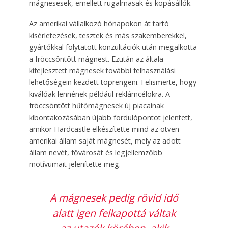
mágnesesek, emellett rugalmasak és kopásállók.
Az amerikai vállalkozó hónapokon át tartó
kísérletezések, tesztek és más szakemberekkel,
gyártókkal folytatott konzultációk után megalkotta
a fröccsöntött mágnest. Ezután az általa
kifejlesztett mágnesek további felhasználási
lehetőségein kezdett töprengeni. Felismerte, hogy
kiválóak lennének például reklámcélokra. A
fröccsöntött hűtőmágnesek új piacainak
kibontakozásában újabb fordulópontot jelentett,
amikor Hardcastle elkészítette mind az ötven
amerikai állam saját mágnesét, mely az adott
állam nevét, fővárosát és legjellemzőbb
motívumait jelenítette meg.
A mágnesek pedig rövid idő
alatt igen felkapottá váltak