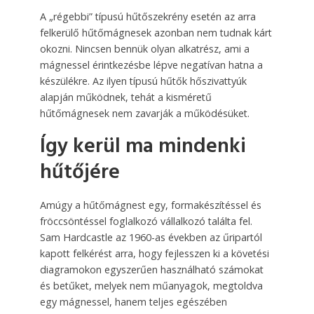
A „régebbi” típusú hűtőszekrény esetén az arra
felkerülő hűtőmágnesek azonban nem tudnak kárt
okozni. Nincsen bennük olyan alkatrész, ami a
mágnessel érintkezésbe lépve negatívan hatna a
készülékre. Az ilyen típusú hűtők hőszivattyúk
alapján működnek, tehát a kisméretű
hűtőmágnesek nem zavarják a működésüket.
Így kerül ma mindenki
hűtőjére
Amúgy a hűtőmágnest egy, formakészítéssel és
fröccsöntéssel foglalkozó vállalkozó találta fel.
Sam Hardcastle az 1960-as években az űripartól
kapott felkérést arra, hogy fejlesszen ki a követési
diagramokon egyszerűen használható számokat
és betűket, melyek nem műanyagok, megtoldva
egy mágnessel, hanem teljes egészében