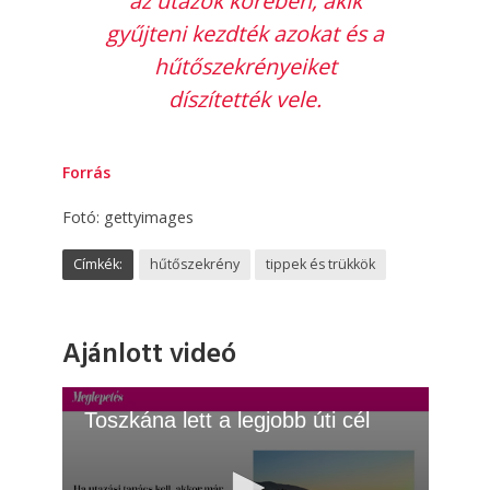
az utazók körében, akik
gyűjteni kezdték azokat és a
hűtőszekrényeiket
díszítették vele.
Forrás
Fotó: gettyimages
Címkék:
hűtőszekrény
tippek és trükkök
Ajánlott videó
Toszkána lett a legjobb úti cél