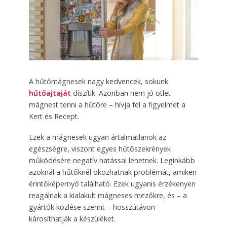
A hűtőmágnesek nagy kedvencek, sokunk
hűtőajtaját
díszítik. Azonban nem jó ötlet
mágnest tenni a hűtőre – hívja fel a figyelmet a
Kert és Recept.
Ezek a mágnesek ugyan ártalmatlanok az
egészségre, viszont egyes hűtőszekrények
működésére negatív hatással lehetnek. Leginkább
azoknál a hűtőknél okozhatnak problémát, amiken
érintőképernyő található. Ezek ugyanis érzékenyen
reagálnak a kialakult mágneses mezőkre, és – a
gyártók közlése szerint – hosszútávon
károsíthatják a készüléket.