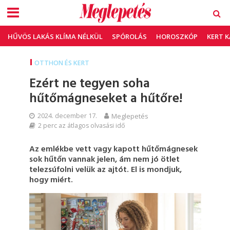
HŰVÖS LAKÁS KLÍMA NÉLKÜL
SPÓROLÁS
HOROSZKÓP
KERT 
OTTHON ÉS KERT
Ezért ne tegyen soha
hűtőmágneseket a hűtőre!
2024. december 17.
Meglepetés
2 perc az átlagos olvasási idő
Az emlékbe vett vagy kapott hűtőmágnesek
sok hűtőn vannak jelen, ám nem jó ötlet
telezsúfolni velük az ajtót. El is mondjuk,
hogy miért.