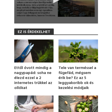
0
s
EZ IS ÉRDEKELHET
e
c
o
n
d
s
o
f
1
Tele van terméssel a
Ettől óvott mindig a
m
fügefád, mégsem
nagypapád: soha ne
i
érik be? Ez az 5
élezd ezzel a 2
n
u
leggyakoribb ok és
internetes trükkel az
t
kezelési módjaik
ollókat
e
,
2
5
s
e