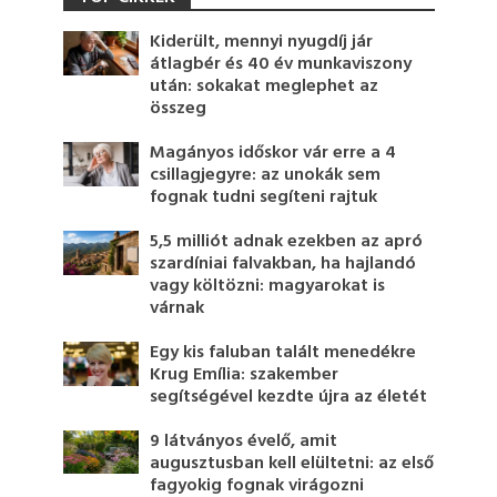
Kiderült, mennyi nyugdíj jár
átlagbér és 40 év munkaviszony
után: sokakat meglephet az
összeg
Magányos időskor vár erre a 4
csillagjegyre: az unokák sem
fognak tudni segíteni rajtuk
5,5 milliót adnak ezekben az apró
szardíniai falvakban, ha hajlandó
vagy költözni: magyarokat is
várnak
Egy kis faluban talált menedékre
Krug Emília: szakember
segítségével kezdte újra az életét
9 látványos évelő, amit
augusztusban kell elültetni: az első
fagyokig fognak virágozni