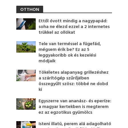
OTTHON
Ettől óvott mindig a nagypapád:
soha ne élezd ezzel a 2 internetes
trükkel az ollókat
Tele van terméssel a fügefád,
mégsem érik be? Ez az 5
leggyakoribb ok és kezelési
módjaik
Tökéletes alapanyag grillezéshez
a szárítógép szűrőjében
összegyűlt szösz: többé ne dobd
ki
Egyszerre van ananász- és eperíze:
a magyar kertekben is megterem
ez az egzotikus gyümölcs
Isteni illatú, perem alá adagolható