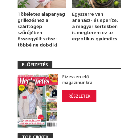
c
o
n
Tökéletes alapanyag
Egyszerre van
d
grillezéshez a
ananász- és eperíze:
s
szárítógép
a magyar kertekben
szűrőjében
is megterem ez az
összegyűlt szösz:
egzotikus gyümölcs
többé ne dobd ki
ELŐFIZETÉS
Fizessen elő
magazinunkra!
RÉSZLETEK
TOP CIKKEK