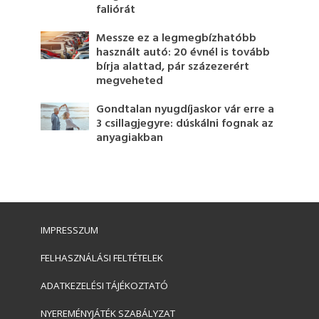
faliórát
Messze ez a legmegbízhatóbb
használt autó: 20 évnél is tovább
bírja alattad, pár százezerért
megveheted
Gondtalan nyugdíjaskor vár erre a
3 csillagjegyre: dúskálni fognak az
anyagiakban
IMPRESSZUM
FELHASZNÁLÁSI FELTÉTELEK
ADATKEZELÉSI TÁJÉKOZTATÓ
NYEREMÉNYJÁTÉK SZABÁLYZAT