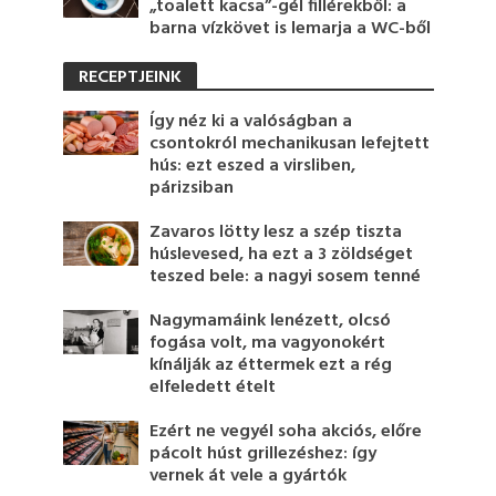
„toalett kacsa”-gél fillérekből: a
barna vízkövet is lemarja a WC-ből
RECEPTJEINK
Így néz ki a valóságban a
csontokról mechanikusan lefejtett
hús: ezt eszed a virsliben,
párizsiban
Zavaros lötty lesz a szép tiszta
húslevesed, ha ezt a 3 zöldséget
teszed bele: a nagyi sosem tenné
Nagymamáink lenézett, olcsó
fogása volt, ma vagyonokért
kínálják az éttermek ezt a rég
elfeledett ételt
Ezért ne vegyél soha akciós, előre
pácolt húst grillezéshez: így
vernek át vele a gyártók