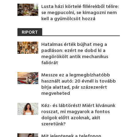
Lusta házi körtelé fillérekből télire:
se megpucolni, se kimagozni nem
kell a gyümölcsöt hozzá
RIPORT
Hatalmas érték bújhat meg a
padláson: ezért ne dobd ki a
megörökölt antik mechanikus
faliórát
Messze ez a legmegbízhatóbb
használt autó: 20 évnél is tovább
bírja alattad, pár százezerért
megveheted
Kéz- és lábtörést! Miért kívánunk
rosszat, mi magyarok a fontos
dolgok előtt azoknak, akit
szeretünk?
Mit jelentenek a telefonon