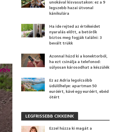
unokával kisvasutakon: ez a 9
legszebb hazai útvonal
kánikulára
Ha ide rejted az értékeidet
nyaralás előtt, a betörők
biztos meg fogják találni: 3
bevált trükk
Azonnal húzd ki a konektorból,
ha ezt csinálja a telefonod:
súlyosan károsodhat a készülék
Ez az Adria legolcsóbb
üdülőhelye: apartman 50
euróért, kávé egy euróért, ebéd
ötért
LEGFRISSEBB CIKKEINK
Ezzel húzza ki magát a