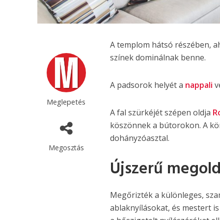
A templom hátsó részében, aho
színek dominálnak benne.
A padsorok helyét a
nappali
ve
Meglepetés
A fal szürkéjét szépen oldja
R
köszönnek a bútorokon. A kör
dohányzóasztal.
Megosztás
Újszerű megol
Megőrizték a különleges, sz
ablaknyílásokat, és mestert is 