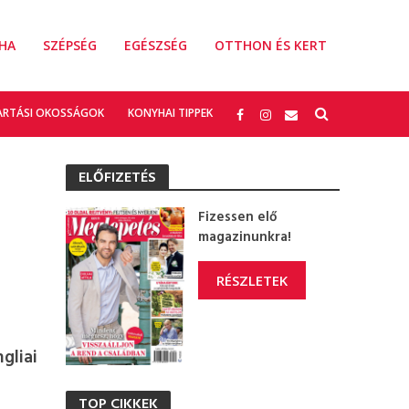
HA
SZÉPSÉG
EGÉSZSÉG
OTTHON ÉS KERT
ARTÁSI OKOSSÁGOK
KONYHAI TIPPEK
ELŐFIZETÉS
Fizessen elő
magazinunkra!
RÉSZLETEK
gliai
TOP CIKKEK