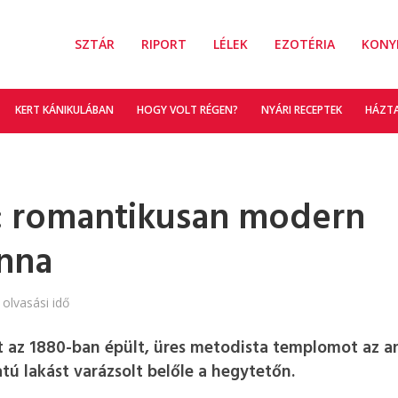
SZTÁR
RIPORT
LÉLEK
EZOTÉRIA
KONY
KERT KÁNIKULÁBAN
HOGY VOLT RÉGEN?
NYÁRI RECEPTEK
HÁZT
 romantikusan modern
Anna
 olvasási idő
t az 1880-ban épült, üres metodista templomot az an
tú lakást varázsolt belőle a hegytetőn.