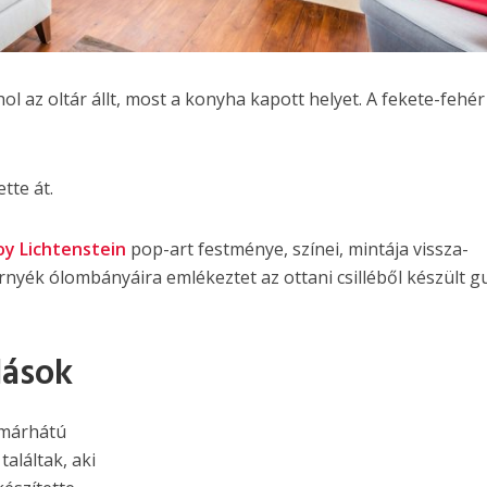
l az oltár állt, most a konyha kapott helyet. A fekete-fehér
tte át.
oy Lichtenstein
pop-art festménye, színei, mintája vissza-
nyék ólombányáira emlékeztet az ottani csilléből készült g
dások
amárhátú
találtak, aki