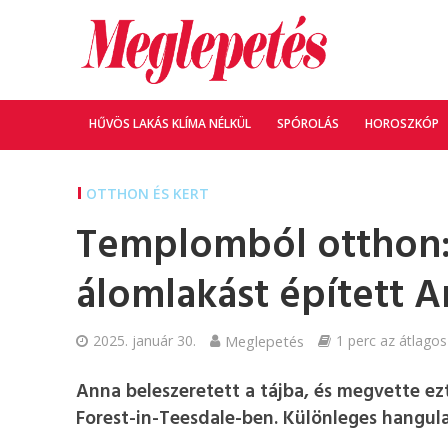
HŰVÖS LAKÁS KLÍMA NÉLKÜL
SPÓROLÁS
HOROSZKÓP
OTTHON ÉS KERT
Templomból otthon:
álomlakást épített 
2025. január 30.
Meglepetés
1 perc az átlagos
Anna beleszeretett a tájba, és megvette ez
Forest-in-Teesdale-ben. Különleges hangula