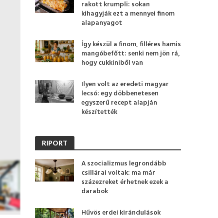
rakott krumpli: sokan
kihagyják ezt a mennyei finom
alapanyagot
Így készül a finom, filléres hamis
mangóbefőtt: senki nem jön rá,
hogy cukkiniből van
Ilyen volt az eredeti magyar
lecsó: egy döbbenetesen
egyszerű recept alapján
készítették
RIPORT
A szocializmus legrondább
csillárai voltak: ma már
százezreket érhetnek ezek a
darabok
Hűvös erdei kirándulások