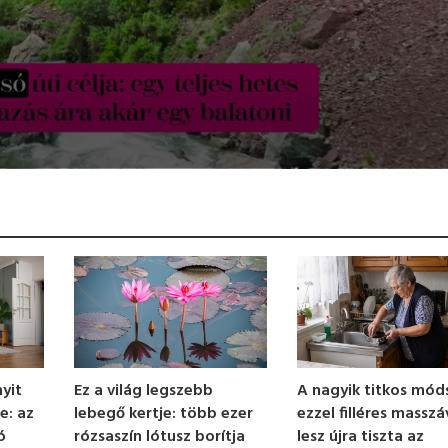
Ez a világ legszebb
yit
A nagyik titkos mód
lebegő kertje: több ezer
e: az
ezzel filléres masszá
rózsaszín lótusz borítja
ó
lesz újra tiszta az