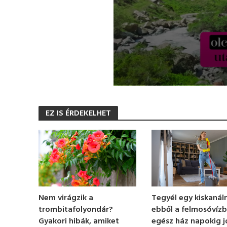
0
s
e
EZ IS ÉRDEKELHET
c
o
n
d
s
o
f
1
m
i
n
Nem virágzik a
Tegyél egy kiskanáln
u
trombitafolyondár?
ebből a felmosóvízb
t
e
Gyakori hibák, amiket
egész ház napokig j
,