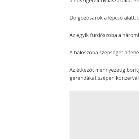
a hőszigetelt nyílászárókat el
Dolgozósarok a lépcső alatt, 
Az egyik fürdőszoba a három
A hálószoba szépségét a fehér
Az étkezőt mennyezetig borítj
gerendákat szépen konzervál