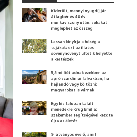
Kiderült, mennyi nyugdíj jár
átlagbér és 40 év
munkaviszony után: sokakat
meglephet az összeg
Lassan kinyírja a hőség a
tujákat: ezt az illatos
sövénynövényt ültetik helyette
a kertészek
5,5 milliót adnak ezekben az
apró szardíniai falvakban, ha
hajlandó vagy költözni:
magyarokat is várnak
Egy kis faluban talált
menedékre Krug Emília:
szakember segítségével kezdte
újra az életét
9 látványos évelő, amit