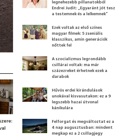
legnehezebb pillanatokból
Endrei Judit: „Egyaránt jót tesz
a testemnek és a lelkemnek”
Ezek voltak az első színes
magyar filmek: 5 zseniális
klasszikus, amin generációk
nőttek fel
A szocializmus legrondább
csillárai voltak: ma már
százezreket érhetnek ezek a
darabok
Hűvös erdei kirándulások
unokával kisvasutakon: ez a 9
legszebb hazai útvonal
kánikulára
szere:
Felforgat és megváltoztat ez a
4 nap augusztusban: mindent
val
megkap ez a 2 csillagjegy