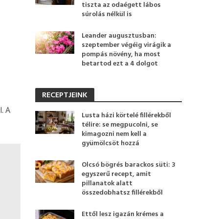
tiszta az odaégett lábos
súrolás nélkül is
Leander augusztusban:
szeptember végéig virágik a
pompás növény, ha most
betartod ezt a 4 dolgot
RECEPTJEINK
. A
Lusta házi körtelé fillérekből
télire: se megpucolni, se
kimagozni nem kell a
gyümölcsöt hozzá
Olcsó bögrés barackos süti: 3
egyszerű recept, amit
pillanatok alatt
összedobhatsz fillérekből
Ettől lesz igazán krémes a