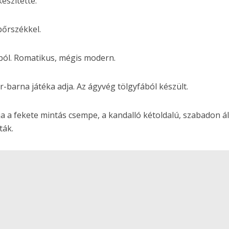
készítette.
bőrszékkel.
ból. Romatikus, mégis modern.
-barna játéka adja. Az ágyvég tölgyfából készült.
a a fekete mintás csempe, a kandalló kétoldalú, szabadon áll
ták.