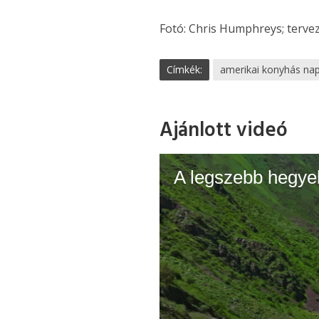
Fotó: Chris Humphreys; terve
Címkék:
amerikai konyhás nap
Ajánlott videó
A legszebb hegyek