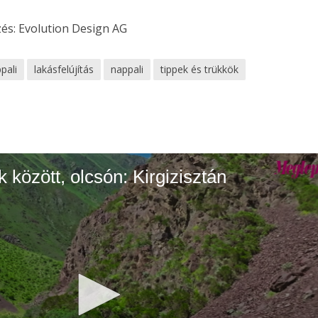
8
FOTÓ
zés: Evolution Design AG
pali
lakásfelújítás
nappali
tippek és trükkök
 között, olcsón: Kirgizisztán