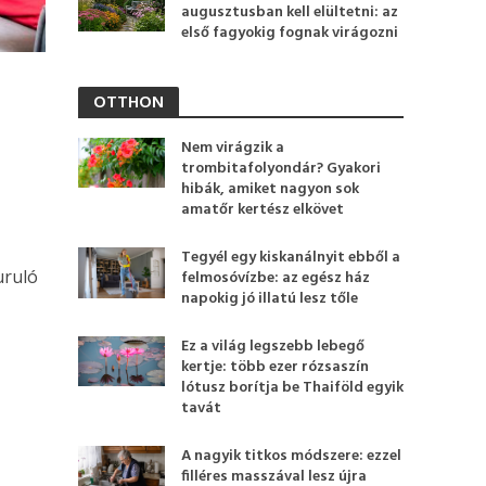
augusztusban kell elültetni: az
első fagyokig fognak virágozni
OTTHON
Nem virágzik a
trombitafolyondár? Gyakori
hibák, amiket nagyon sok
amatőr kertész elkövet
Tegyél egy kiskanálnyit ebből a
uruló
felmosóvízbe: az egész ház
napokig jó illatú lesz tőle
Ez a világ legszebb lebegő
kertje: több ezer rózsaszín
lótusz borítja be Thaiföld egyik
tavát
A nagyik titkos módszere: ezzel
filléres masszával lesz újra