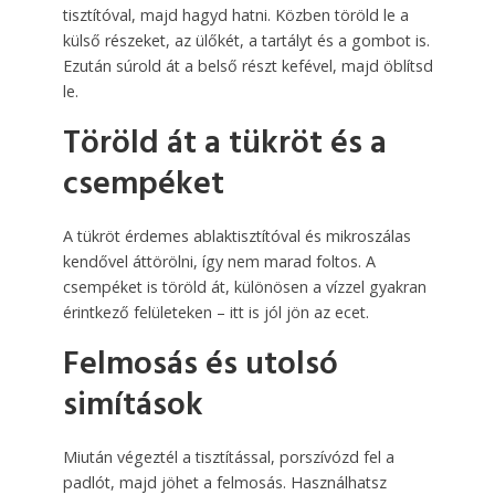
tisztítóval, majd hagyd hatni. Közben töröld le a
külső részeket, az ülőkét, a tartályt és a gombot is.
Ezután súrold át a belső részt kefével, majd öblítsd
le.
Töröld át a tükröt és a
csempéket
A tükröt érdemes ablaktisztítóval és mikroszálas
kendővel áttörölni, így nem marad foltos. A
csempéket is töröld át, különösen a vízzel gyakran
érintkező felületeken – itt is jól jön az ecet.
Felmosás és utolsó
simítások
Miután végeztél a tisztítással, porszívózd fel a
padlót, majd jöhet a felmosás. Használhatsz