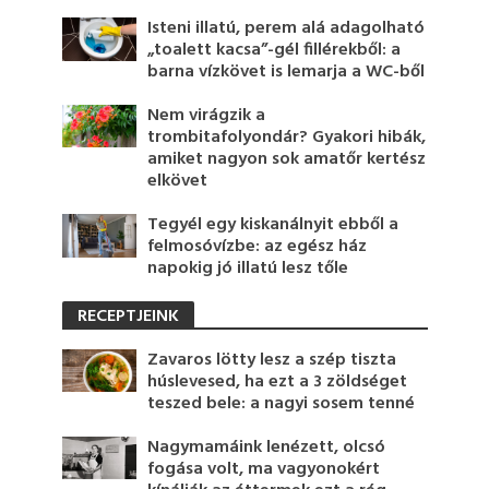
Isteni illatú, perem alá adagolható
„toalett kacsa”-gél fillérekből: a
barna vízkövet is lemarja a WC-ből
Nem virágzik a
trombitafolyondár? Gyakori hibák,
amiket nagyon sok amatőr kertész
elkövet
Tegyél egy kiskanálnyit ebből a
felmosóvízbe: az egész ház
napokig jó illatú lesz tőle
RECEPTJEINK
Zavaros lötty lesz a szép tiszta
húslevesed, ha ezt a 3 zöldséget
teszed bele: a nagyi sosem tenné
Nagymamáink lenézett, olcsó
fogása volt, ma vagyonokért