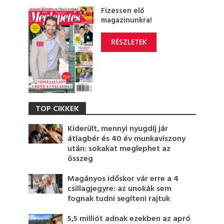
Fizessen elő
magazinunkra!
RÉSZLETEK
TOP CIKKEK
Kiderült, mennyi nyugdíj jár
átlagbér és 40 év munkaviszony
után: sokakat meglephet az
összeg
Magányos időskor vár erre a 4
csillagjegyre: az unokák sem
fognak tudni segíteni rajtuk
5,5 milliót adnak ezekben az apró