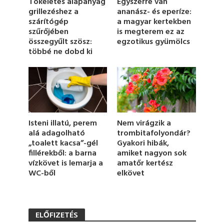
Tökéletes alapanyag
Egyszerre van
m
grillezéshez a
ananász- és eperíze:
i
szárítógép
a magyar kertekben
n
u
szűrőjében
is megterem ez az
t
összegyűlt szösz:
egzotikus gyümölcs
e
többé ne dobd ki
,
1
5
s
e
c
o
n
d
Nem virágzik a
Isteni illatú, perem
s
trombitafolyondár?
alá adagolható
Gyakori hibák,
„toalett kacsa”-gél
amiket nagyon sok
fillérekből: a barna
amatőr kertész
vízkövet is lemarja a
elkövet
WC-ből
ELŐFIZETÉS