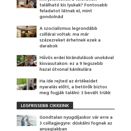
található kis lyukak? Fontosabb
feladatot látnak el, mint
gondolnád
A szocializmus legrondább
csillárai voltak: ma már
százezreket érhetnek ezek a
darabok
Hűvös erdei kirándulások unokával
kisvasutakon: ez a 9 legszebb
hazai útvonal kánikulára
Ha ide rejted az értékeidet
nyaralás előtt, a betörők biztos
meg fogják találni: 3 bevált trükk
LEGFRISSEBB CIKKEINK
Gondtalan nyugdíjaskor vár erre a
3 csillagjegyre: dúskálni fognak az
anyagiakban