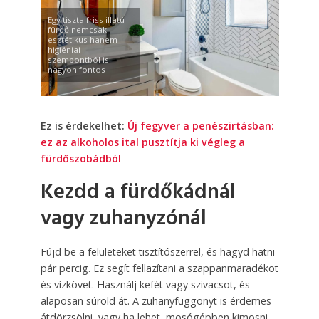
Egy tiszta friss illatú
fürdő nemcsak
esztétikus hanem
higiéniai
szempontból is
nagyon fontos
Ez is érdekelhet:
Új fegyver a penészirtásban:
ez az alkoholos ital pusztítja ki végleg a
fürdőszobádból
Kezdd a fürdőkádnál
vagy zuhanyzónál
Fújd be a felületeket tisztítószerrel, és hagyd hatni
pár percig. Ez segít fellazítani a szappanmaradékot
és vízkövet. Használj kefét vagy szivacsot, és
alaposan súrold át. A zuhanyfüggönyt is érdemes
átdörzsölni, vagy ha lehet, mosógépben kimosni.