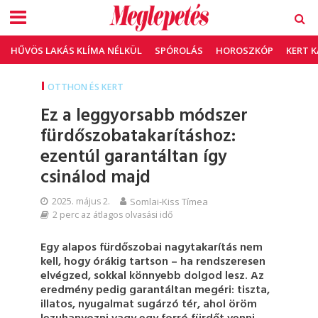
HŰVÖS LAKÁS KLÍMA NÉLKÜL
SPÓROLÁS
HOROSZKÓP
KERT 
OTTHON ÉS KERT
Ez a leggyorsabb módszer
fürdőszobatakarításhoz:
ezentúl garantáltan így
csinálod majd
2025. május 2.
Somlai-Kiss Tímea
2 perc az átlagos olvasási idő
Egy alapos fürdőszobai nagytakarítás nem
kell, hogy órákig tartson – ha rendszeresen
elvégzed, sokkal könnyebb dolgod lesz. Az
eredmény pedig garantáltan megéri: tiszta,
illatos, nyugalmat sugárzó tér, ahol öröm