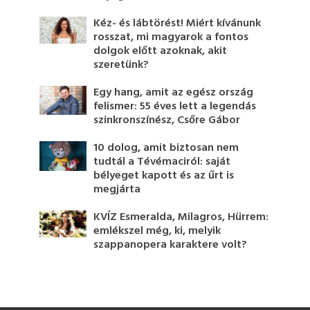
Kéz- és lábtörést! Miért kívánunk
rosszat, mi magyarok a fontos
dolgok előtt azoknak, akit
szeretünk?
Egy hang, amit az egész ország
felismer: 55 éves lett a legendás
szinkronszínész, Csőre Gábor
10 dolog, amit biztosan nem
tudtál a Tévémaciról: saját
bélyeget kapott és az űrt is
megjárta
KVÍZ Esmeralda, Milagros, Hürrem:
emlékszel még, ki, melyik
szappanopera karaktere volt?