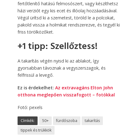
fertőtlenítő hatású felmosószert, vagy készíthetsz
házi verziót egy kis ecet és illóolaj hozzáadásával.
Végül ürítsd ki a szemetest, töröld le a polcokat,
pakold vissza a holmikat rendszerezve, és tegyél ki
friss törölközőket.
+1 tipp: Szellőztess!
A takarítás végén nyisd ki az ablakot, így
gyorsabban távoznak a vegyszerszagok, és
felfrissül a levegő.
Ez is érdekelhet:
Az extravagáns Elton John
otthona meglepően visszafogott – fotókkal
Fotó: pexels
Címkék:
50+
fürdőszoba
takarítás
tippek és trükkök