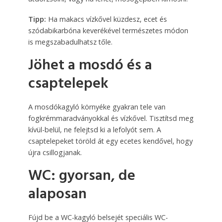
Tipp:
Ha makacs vízkővel küzdesz, ecet és
szódabikarbóna keverékével természetes módon
is megszabadulhatsz tőle.
Jöhet a mosdó és a
csaptelepek
A mosdókagyló környéke gyakran tele van
fogkrémmaradványokkal és vízkővel. Tisztítsd meg
kívül-belül, ne felejtsd ki a lefolyót sem. A
csaptelepeket töröld át egy ecetes kendővel, hogy
újra csillogjanak.
WC: gyorsan, de
alaposan
Fújd be a WC-kagyló belsejét speciális WC-