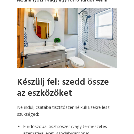
lezuhanyozni vagy egy forró fürdőt venni.
Készülj fel: szedd össze
az eszközöket
Ne indulj csatába tisztítószer nélkül! Ezekre lesz
szükséged:
Fürdőszobai tisztítószer (vagy természetes
alternatíva: ecet, szódabikarbóna)