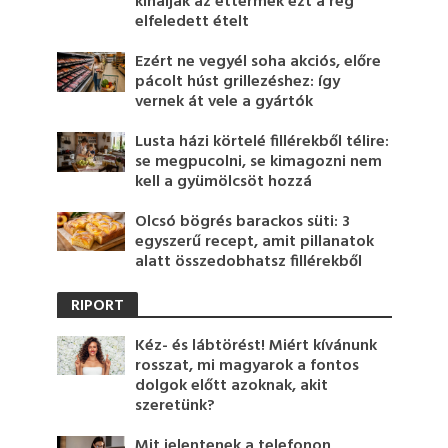
kínálják az éttermek ezt a rég
elfeledett ételt
Ezért ne vegyél soha akciós, előre
pácolt húst grillezéshez: így
vernek át vele a gyártók
Lusta házi körtelé fillérekből télire:
se megpucolni, se kimagozni nem
kell a gyümölcsöt hozzá
Olcsó bögrés barackos süti: 3
egyszerű recept, amit pillanatok
alatt összedobhatsz fillérekből
RIPORT
Kéz- és lábtörést! Miért kívánunk
rosszat, mi magyarok a fontos
dolgok előtt azoknak, akit
szeretünk?
Mit jelentenek a telefonon