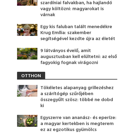
szardíniai falvakban, ha hajlandó
vagy költözni: magyarokat is
várnak
Egy kis faluban talált menedékre
Krug Emília: szakember
segítségével kezdte újra az életét
9 látványos évelő, amit
augusztusban kell elültetni: az első
fagyokig fognak virágozni
OTTHON
Tökéletes alapanyag grillezéshez
a szárítógép szűrőjében
összegyűlt szösz: többé ne dobd
ki
Egyszerre van ananász- és eperíze:
a magyar kertekben is megterem
ez az egzotikus gyümölcs