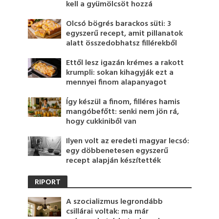
kell a gyümölcsöt hozzá
Olcsó bögrés barackos süti: 3
egyszerű recept, amit pillanatok
alatt összedobhatsz fillérekből
Ettől lesz igazán krémes a rakott
krumpli: sokan kihagyják ezt a
mennyei finom alapanyagot
Így készül a finom, filléres hamis
mangóbefőtt: senki nem jön rá,
hogy cukkiniből van
Ilyen volt az eredeti magyar lecsó:
egy döbbenetesen egyszerű
recept alapján készítették
RIPORT
A szocializmus legrondább
csillárai voltak: ma már