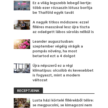
Ez a világ legszebb lebegő kertje:
több ezer rózsaszín lótusz borítja
be Thaiföld egyik tavát
A nagyik titkos módszere: ezzel
filléres masszával lesz újra tiszta
az odaégett lábos súrolás nélkül is
Leander augusztusban:
szeptember végéig virágik a
pompás növény, ha most
betartod ezt a 4 dolgot
Újra népszerű ez a régi
klímatípus: olcsóbb és kevesebbet
is fogyaszt, mint a modern
változat
RECEPTJEINK
Lusta házi körtelé fillérekből télire:
se megpucolni, se kimagozni nem