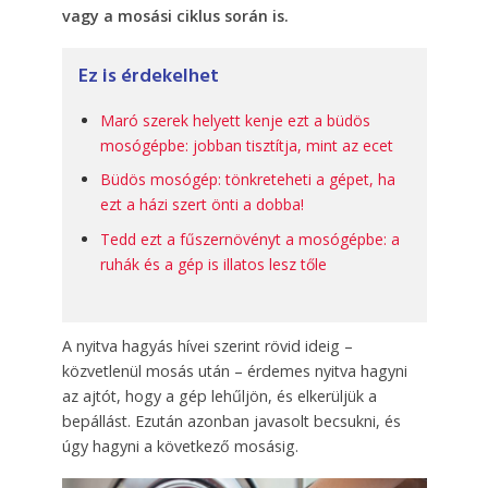
vagy a mosási ciklus során is.
Ez is érdekelhet
Maró szerek helyett kenje ezt a büdös
mosógépbe: jobban tisztítja, mint az ecet
Büdös mosógép: tönkreteheti a gépet, ha
ezt a házi szert önti a dobba!
Tedd ezt a fűszernövényt a mosógépbe: a
ruhák és a gép is illatos lesz tőle
A nyitva hagyás hívei szerint rövid ideig –
közvetlenül mosás után – érdemes nyitva hagyni
az ajtót, hogy a gép lehűljön, és elkerüljük a
bepállást. Ezután azonban javasolt becsukni, és
úgy hagyni a következő mosásig.