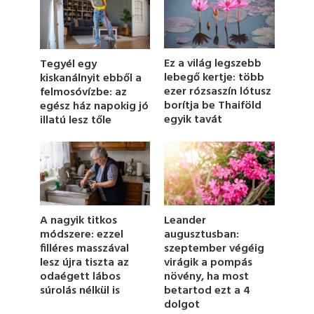
n
d
s
o
f
1
Ez a világ legszebb
Tegyél egy
m
lebegő kertje: több
kiskanálnyit ebből a
i
ezer rózsaszín lótusz
felmosóvízbe: az
n
u
borítja be Thaiföld
egész ház napokig jó
t
egyik tavát
illatú lesz tőle
e
,
1
9
s
e
c
o
n
Leander
A nagyik titkos
d
augusztusban:
módszere: ezzel
s
szeptember végéig
filléres masszával
virágik a pompás
lesz újra tiszta az
növény, ha most
odaégett lábos
betartod ezt a 4
súrolás nélkül is
dolgot