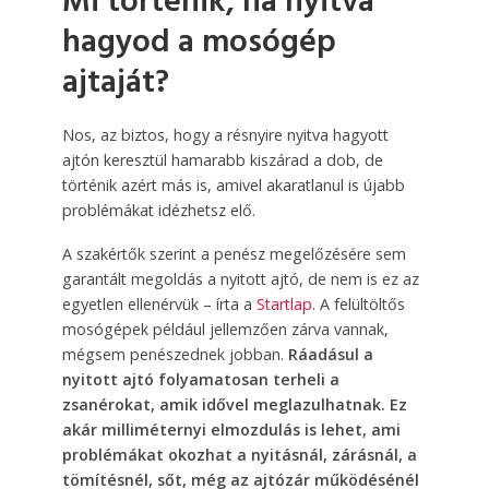
Mi történik, ha nyitva
hagyod a mosógép
ajtaját?
Nos, az biztos, hogy a résnyire nyitva hagyott
ajtón keresztül hamarabb kiszárad a dob, de
történik azért más is, amivel akaratlanul is újabb
problémákat idézhetsz elő.
A szakértők szerint a penész megelőzésére sem
garantált megoldás a nyitott ajtó, de nem is ez az
egyetlen ellenérvük – írta a
Startlap
. A felültöltős
mosógépek például jellemzően zárva vannak,
mégsem penészednek jobban.
Ráadásul a
nyitott ajtó folyamatosan terheli a
zsanérokat, amik idővel meglazulhatnak. Ez
akár milliméternyi elmozdulás is lehet, ami
problémákat okozhat a nyitásnál, zárásnál, a
tömítésnél, sőt, még az ajtózár működésénél