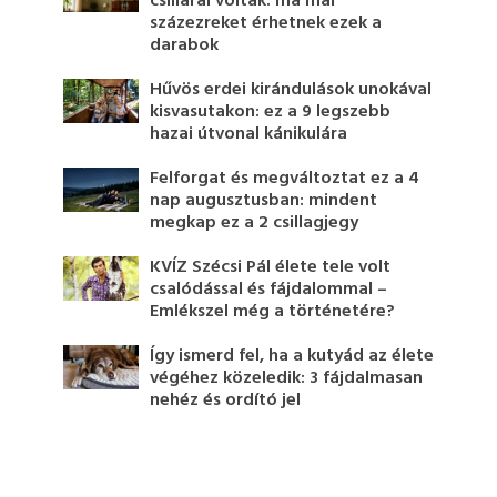
csillárai voltak: ma már
százezreket érhetnek ezek a
darabok
Hűvös erdei kirándulások unokával
kisvasutakon: ez a 9 legszebb
hazai útvonal kánikulára
Felforgat és megváltoztat ez a 4
nap augusztusban: mindent
megkap ez a 2 csillagjegy
KVÍZ Szécsi Pál élete tele volt
csalódással és fájdalommal –
Emlékszel még a történetére?
Így ismerd fel, ha a kutyád az élete
végéhez közeledik: 3 fájdalmasan
nehéz és ordító jel