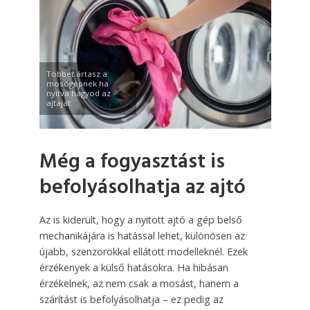
Többet ártasz a
mosógépnek ha
nyitva hagyod az
ajtaját
Még a fogyasztást is
befolyásolhatja az ajtó
Az is kiderült, hogy a nyitott ajtó a gép belső
mechanikájára is hatással lehet, különösen az
újabb, szenzorokkal ellátott modelleknél. Ezek
érzékenyek a külső hatásokra. Ha hibásan
érzékelnek, az nem csak a mosást, hanem a
szárítást is befolyásolhatja – ez pedig az