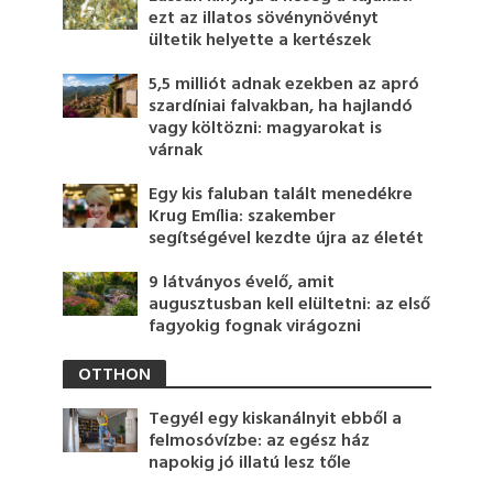
ezt az illatos sövénynövényt
ültetik helyette a kertészek
5,5 milliót adnak ezekben az apró
szardíniai falvakban, ha hajlandó
vagy költözni: magyarokat is
várnak
Egy kis faluban talált menedékre
Krug Emília: szakember
segítségével kezdte újra az életét
9 látványos évelő, amit
augusztusban kell elültetni: az első
fagyokig fognak virágozni
OTTHON
Tegyél egy kiskanálnyit ebből a
felmosóvízbe: az egész ház
napokig jó illatú lesz tőle