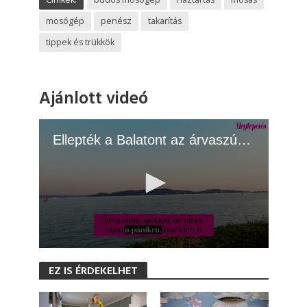
mosógép
penész
takarítás
tippek és trükkök
Ajánlott videó
Ellepték a Balatont az árvaszúnyogok
0
s
EZ IS ÉRDEKELHET
e
c
o