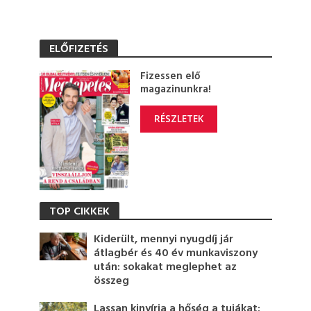
ELŐFIZETÉS
Fizessen elő
magazinunkra!
RÉSZLETEK
TOP CIKKEK
Kiderült, mennyi nyugdíj jár
átlagbér és 40 év munkaviszony
után: sokakat meglephet az
összeg
Lassan kinyírja a hőség a tujákat: