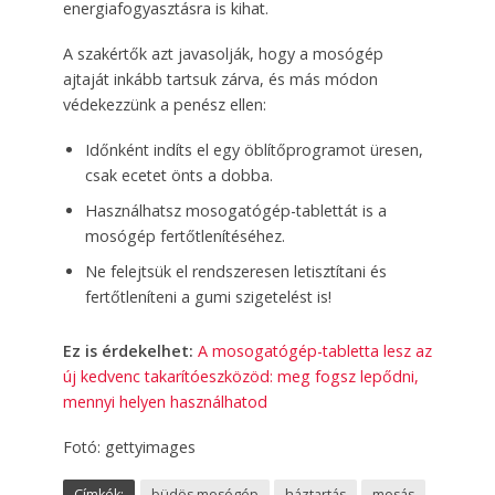
energiafogyasztásra is kihat.
A szakértők azt javasolják, hogy a mosógép
ajtaját inkább tartsuk zárva, és más módon
védekezzünk a penész ellen:
Időnként indíts el egy öblítőprogramot üresen,
csak ecetet önts a dobba.
Használhatsz mosogatógép-tablettát is a
mosógép fertőtlenítéséhez.
Ne felejtsük el rendszeresen letisztítani és
fertőtleníteni a gumi szigetelést is!
Ez is érdekelhet:
A mosogatógép-tabletta lesz az
új kedvenc takarítóeszközöd: meg fogsz lepődni,
mennyi helyen használhatod
Fotó: gettyimages
Címkék:
büdös mosógép
háztartás
mosás