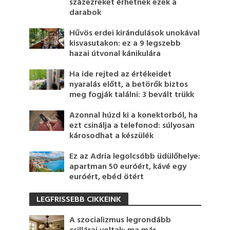
százezreket érhetnek ezek a
darabok
Hűvös erdei kirándulások unokával
kisvasutakon: ez a 9 legszebb
hazai útvonal kánikulára
Ha ide rejted az értékeidet
nyaralás előtt, a betörők biztos
meg fogják találni: 3 bevált trükk
Azonnal húzd ki a konektorból, ha
ezt csinálja a telefonod: súlyosan
károsodhat a készülék
Ez az Adria legolcsóbb üdülőhelye:
apartman 50 euróért, kávé egy
euróért, ebéd ötért
LEGFRISSEBB CIKKEINK
A szocializmus legrondább