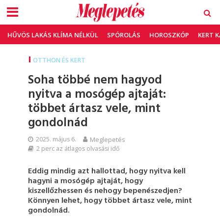
HŰVÖS LAKÁS KLÍMA NÉLKÜL
SPÓROLÁS
HOROSZKÓP
KERT 
OTTHON ÉS KERT
Soha többé nem hagyod
nyitva a mosógép ajtaját:
többet ártasz vele, mint
gondolnád
2025. május 6.
Meglepetés
2 perc az átlagos olvasási idő
Eddig mindig azt hallottad, hogy nyitva kell
hagyni a mosógép ajtaját, hogy
kiszellőzhessen és nehogy bepenészedjen?
Könnyen lehet, hogy többet ártasz vele, mint
gondolnád.