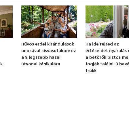
Hűvös erdei kirándulások
Ha ide rejted az
unokával kisvasutakon: ez
értékeidet nyaralás 
a 9 legszebb hazai
a betörők biztos m
útvonal kánikulára
ek
fogják találni: 3 bevá
trükk