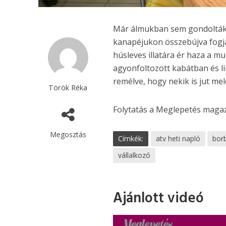
Már álmukban sem gondolták, 
kanapéjukon összebújva fogják
húsleves illatára ér haza a 
agyonfoltozott kabátban és li
remélve, hogy nekik is jut mel
Török Réka
Folytatás a Meglepetés maga
Megosztás
Címkék:
atv heti napló
bor
vállalkozó
Ajánlott videó