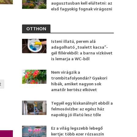
augusztusban kell elültetni: az
első fagyokig fognak virágozni
OTTHON
Isteni illatú, perem alá
adagolható „toalett kacsa”-
gél fillérekből: a barna vízkövet
is lemarja a WC-ből
Nem virágzik a
trombitafolyondár? Gyakori
hibák, amiket nagyon sok
t
amatőr kertész elkövet
Tegyél egy kiskanálnyit ebből a
felmosóvízbe: az egész ház
napokig jó illatú lesz tőle
Ez a világ legszebb lebegő
kertje: több ezer rózsaszín