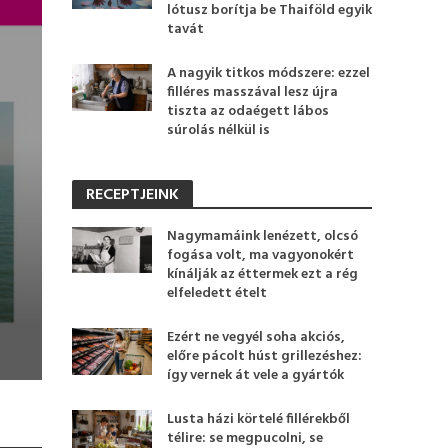
lótusz borítja be Thaiföld egyik
tavát
A nagyik titkos módszere: ezzel
filléres masszával lesz újra
tiszta az odaégett lábos
súrolás nélkül is
RECEPTJEINK
Nagymamáink lenézett, olcsó
fogása volt, ma vagyonokért
kínálják az éttermek ezt a rég
elfeledett ételt
Ezért ne vegyél soha akciós,
előre pácolt húst grillezéshez:
így vernek át vele a gyártók
Lusta házi körtelé fillérekből
télire: se megpucolni, se