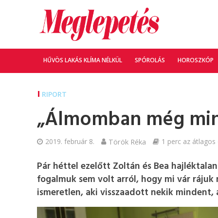
HŰVÖS LAKÁS KLÍMA NÉLKÜL
SPÓROLÁS
HOROSZKÓP
RIPORT
„Álmomban még mind
2019. február 8.
Török Réka
1 perc az átlagos 
Pár héttel ezelőtt Zoltán és Bea hajléktala
fogalmuk sem volt arról, hogy mi vár rájuk
ismeretlen, aki visszaadott nekik mindent, a