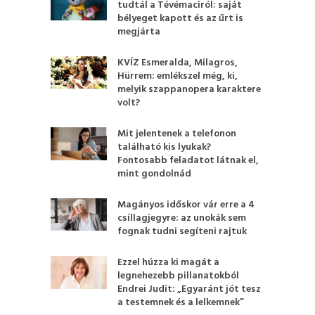
tudtál a Tévémaciról: saját
bélyeget kapott és az űrt is
megjárta
KVÍZ Esmeralda, Milagros,
Hürrem: emlékszel még, ki,
melyik szappanopera karaktere
volt?
Mit jelentenek a telefonon
található kis lyukak?
Fontosabb feladatot látnak el,
mint gondolnád
Magányos időskor vár erre a 4
csillagjegyre: az unokák sem
fognak tudni segíteni rajtuk
Ezzel húzza ki magát a
legnehezebb pillanatokból
Endrei Judit: „Egyaránt jót tesz
a testemnek és a lelkemnek”