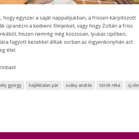
hogy egyszer a saját nappalijukban, a frissen kárpitozott
 újranézni a kedvenc filmjeiket, vagy hogy Zoltán a friss
munkából, hiszen nemrég még koszosan, lyukas cipőben,
lára fagyott kezekkel álltak sorban az ingyenkonyhán azt
eg étel.
zinban!
bély györgy
hajléktalan pár
sváby andrás
török réka
új éle