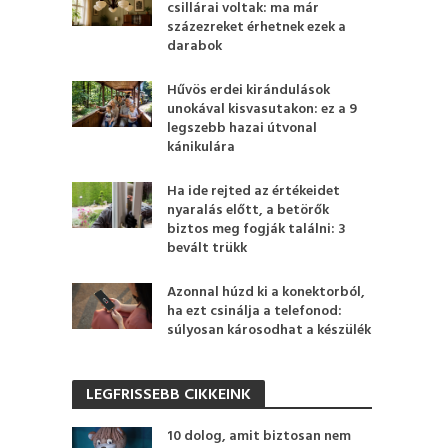
csillárai voltak: ma már
százezreket érhetnek ezek a
darabok
Hűvös erdei kirándulások
unokával kisvasutakon: ez a 9
legszebb hazai útvonal
kánikulára
Ha ide rejted az értékeidet
nyaralás előtt, a betörők
biztos meg fogják találni: 3
bevált trükk
Azonnal húzd ki a konektorból,
ha ezt csinálja a telefonod:
súlyosan károsodhat a készülék
LEGFRISSEBB CIKKEINK
10 dolog, amit biztosan nem