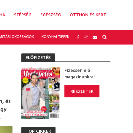
HA
SZÉPSÉG
EGÉSZSÉG
OTTHON ÉS KERT
ARTÁSI OKOSSÁGOK
KONYHAI TIPPEK
ELŐFIZETÉS
Fizessen elő
magazinunkra!
RÉSZLETEK
n, és
egy
.
TOP CIKKEK