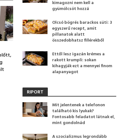
kimagozni nem kell a
gyümölcsöt hozzá
Olcsó bögrés barackos süti: 3
egyszerű recept, amit
pillanatok alatt
összedobhatsz fillérekből
Ettől lesz igazán krémes a
előtt,
rakott krumpli: sokan
eg
kihagyják ezt a mennyei finom
lt
alapanyagot
RIPORT
Mit jelentenek a telefonon
található kis lyukak?
Fontosabb feladatot látnak el,
mint gondolnád
A szocializmus legrondább