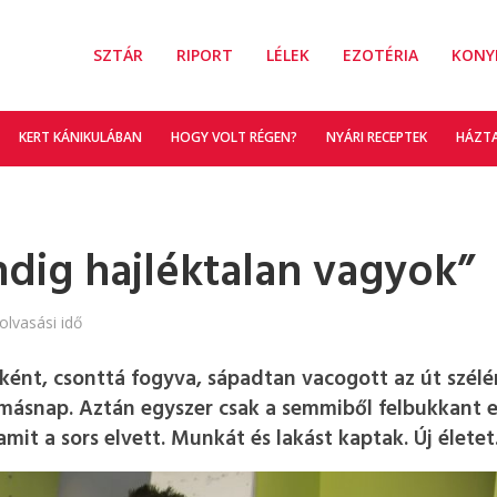
SZTÁR
RIPORT
LÉLEK
EZOTÉRIA
KONY
KERT KÁNIKULÁBAN
HOGY VOLT RÉGEN?
NYÁRI RECEPTEK
HÁZT
ig hajléktalan vagyok”
olvasási idő
nként, csonttá fogyva, sápadtan vacogott az út szélé
 másnap. Aztán egyszer csak a semmiből felbukkant 
mit a sors elvett. Munkát és lakást kaptak. Új életet