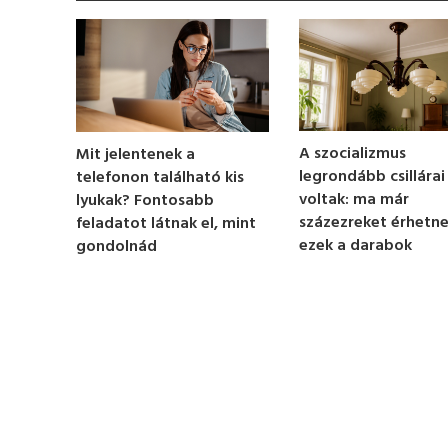
o
n
d
s
o
f
1
m
i
n
A szocializmus
Mit jelentenek a
u
legrondább csillárai
telefonon található kis
t
e
voltak: ma már
lyukak? Fontosabb
,
százezreket érhetn
feladatot látnak el, mint
2
ezek a darabok
gondolnád
8
s
e
c
o
n
d
s
V
o
l
u
m