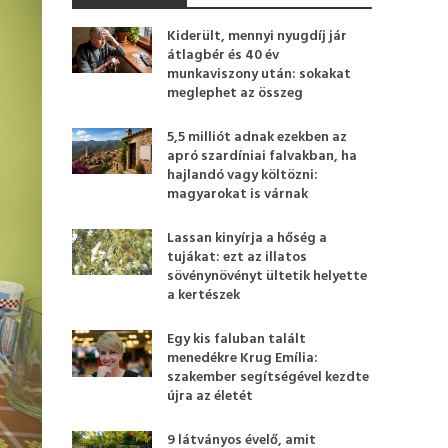
Kiderült, mennyi nyugdíj jár
átlagbér és 40 év
munkaviszony után: sokakat
meglephet az összeg
5,5 milliót adnak ezekben az
apró szardíniai falvakban, ha
hajlandó vagy költözni:
magyarokat is várnak
Lassan kinyírja a hőség a
tujákat: ezt az illatos
sövénynövényt ültetik helyette
a kertészek
Egy kis faluban talált
menedékre Krug Emília:
szakember segítségével kezdte
újra az életét
9 látványos évelő, amit