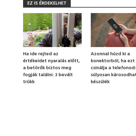
EZ IS ÉRDEKELHET
c
o
n
d
s
o
f
1
m
i
n
Azonnal húzd ki a
Ha ide rejted az
u
konektorból, ha ezt
értékeidet nyaralás előtt,
t
e
csinálja a telefonod:
a betörők biztos meg
,
súlyosan károsodhat
fogják találni: 3 bevált
1
készülék
trükk
6
s
e
c
o
n
d
s
V
o
l
u