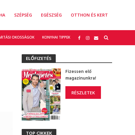
HA
SZÉPSÉG
EGÉSZSÉG
OTTHON ÉS KERT
ARTÁSI OKOSSÁGOK
KONYHAI TIPPEK
ELŐFIZETÉS
Fizessen elő
magazinunkra!
RÉSZLETEK
TOP CIKKEK