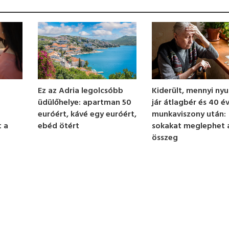
Ez az Adria legolcsóbb
Kiderült, mennyi nyu
üdülőhelye: apartman 50
jár átlagbér és 40 é
euróért, kávé egy euróért,
munkaviszony után:
 a
ebéd ötért
sokakat meglephet 
összeg