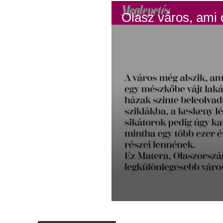
Olasz város, ami 
0
s
e