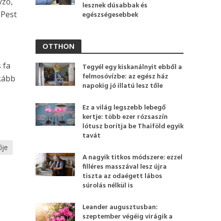
yző,
lesznek dúsabbak és
 Pest
egészségesebbek
OTTHON
 fa
Tegyél egy kiskanálnyit ebből a
felmosóvízbe: az egész ház
kább
napokig jó illatú lesz tőle
Ez a világ legszebb lebegő
kertje: több ezer rózsaszín
lótusz borítja be Thaiföld egyik
tavát
ője
A nagyik titkos módszere: ezzel
filléres masszával lesz újra
tiszta az odaégett lábos
súrolás nélkül is
Leander augusztusban:
szeptember végéig virágik a