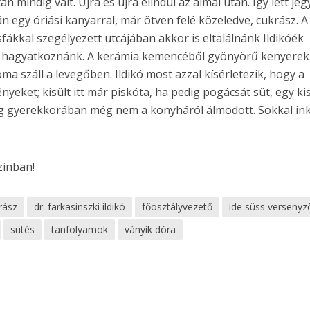
án mindig vált. Újra és újra elindul az álmai után. Így lett jeg
n egy óriási kanyarral, már ötven felé közeledve, cukrász. A
fákkal szegélyezett utcájában akkor is eltalálnánk Ildikóék
a hagyatkoznánk. A kerámia kemencéből gyönyörű kenyerek
oma száll a levegőben. Ildikó most azzal kísérletezik, hogy a
yeket; kisült itt már piskóta, ha pedig pogácsát süt, egy kis
dig gyerekkorában még nem a konyháról álmodott. Sokkal in
zinban!
rász
dr. farkasinszki ildikó
főosztályvezető
ide süss versenyz
sütés
tanfolyamok
ványik dóra