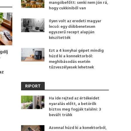
mangóbefőtt: senki nem jön rá,
hogy cukkiniből van
Ilyen volt az eredeti magyar
lecsó: egy döbbenetesen
egyszerű recept alapján
készítették
Ezt a 4 konyhai gépet mindig
gdíj
húzd ki a konnektorból:
v
meghibásodás esetén
tűzveszélyesek lehetnek
az
RIPORT
Ha ide rejted az értékeidet
nyaralás előtt, a betörők
biztos meg fogják találni: 3
bevált trükk
Azonnal húzd ki a konektorból,