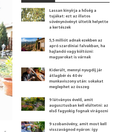
Lassan kinyírja a hőség a
tujákat: ezt az illatos
sövénynövényt ültetik helyette
a kertészek
5,5 milliót adnak ezekben az
apró szardíniai falvakban, ha
hajlandó vagy költözni:
magyarokat is várnak
Kiderült, mennyi nyugdíj jár
átlagbér és 40 év
munkaviszony után: sokakat
meglephet az összeg
9 látványos évelő, amit
augusztusban kell elültetni: az
első fagyokig fognak virágozni
9 szobanövény, amit most kell
visszavágnod nyáron: így