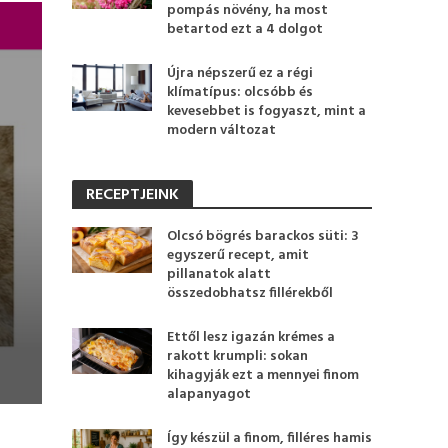
pompás növény, ha most
betartod ezt a 4 dolgot
Újra népszerű ez a régi
klímatípus: olcsóbb és
kevesebbet is fogyaszt, mint a
modern változat
RECEPTJEINK
Olcsó bögrés barackos süti: 3
egyszerű recept, amit
pillanatok alatt
összedobhatsz fillérekből
Ettől lesz igazán krémes a
rakott krumpli: sokan
kihagyják ezt a mennyei finom
alapanyagot
Így készül a finom, filléres hamis