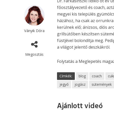
Dr. Farkasinszki Ildikó öt év ut
főosztályvezető és coach, aztá
megyei kis település gyümölcs
házához, ha csak az orrunkr
kerülnek elő; ánizsos, diós ar
Ványik Dóra
grillsütőben készítsen sütemén
füstjével bolondítja meg. Pe
a világot jelentő deszkákról.
Megosztás
Folytatás a Meglepetés maga
Címkék:
blog
coach
cuk
jegyő
jogász
sütemények
Ajánlott videó