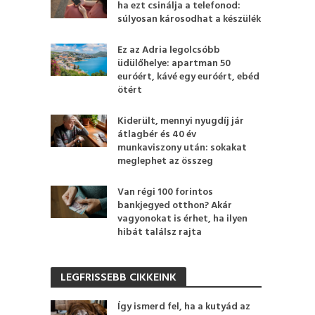
ha ezt csinálja a telefonod:
súlyosan károsodhat a készülék
Ez az Adria legolcsóbb
üdülőhelye: apartman 50
euróért, kávé egy euróért, ebéd
ötért
Kiderült, mennyi nyugdíj jár
átlagbér és 40 év
munkaviszony után: sokakat
meglephet az összeg
Van régi 100 forintos
bankjegyed otthon? Akár
vagyonokat is érhet, ha ilyen
hibát találsz rajta
LEGFRISSEBB CIKKEINK
Így ismerd fel, ha a kutyád az