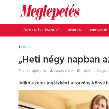
HŰVÖS LAKÁS KLÍMA NÉLKÜL
SPÓROLÁS
HOROSZKÓP
RIPORT
„Heti négy napban a
2019. április 26.
Ványik Dóra
1 perc az átlagos 
Ildikó sikeres jogászként a törvény-könyv h