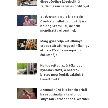
élete végéhez közeledik: 3
fájdalmasan nehéz és ordító jel
40 év után derült ki a titok:
Cserháti mellett volt utoljára
boldog Szécsi Pál, de nem
mondhatta el senkinek
Máig gyászolja két elhunyt
csapattársát Hegyesi Réka: így
él ma a C’est la vie egykori
énekesnője
Ha ide rejted az értékeidet
nyaralás előtt, a betörők
biztos meg fogják találni: 3
bevált trükk
Azonnal húzd ki a konektorból,
ha ezt csinálja a telefonod:
súlyosan károsodhat a készülék