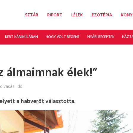
SZTÁR
RIPORT
LÉLEK
EZOTÉRIA
KONY
KERT KÁNIKULÁBAN
HOGY VOLT RÉGEN?
NYÁRI RECEPTEK
HÁZT
z álmaimnak élek!”
olvasási idő
elyett a habverőt választotta.