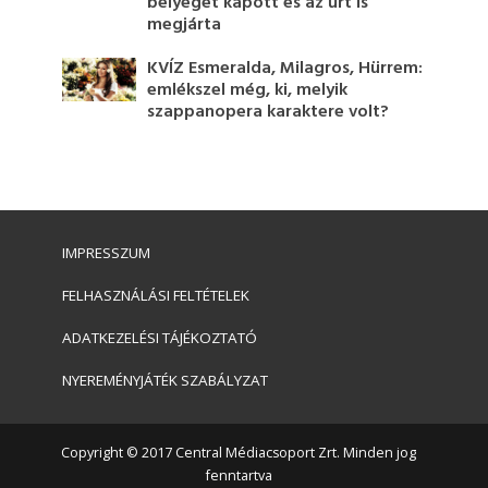
bélyeget kapott és az űrt is
megjárta
KVÍZ Esmeralda, Milagros, Hürrem:
emlékszel még, ki, melyik
szappanopera karaktere volt?
IMPRESSZUM
FELHASZNÁLÁSI FELTÉTELEK
ADATKEZELÉSI TÁJÉKOZTATÓ
NYEREMÉNYJÁTÉK SZABÁLYZAT
Copyright © 2017 Central Médiacsoport Zrt. Minden jog
fenntartva