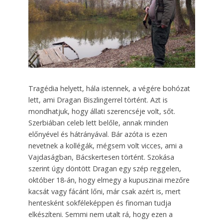
Tragédia helyett, hála istennek, a végére bohózat
lett, ami Dragan Biszlingerrel történt. Azt is
mondhatjuk, hogy állati szerencséje volt, sőt.
Szerbiában celeb lett belőle, annak minden
előnyével és hátrányával. Bár azóta is ezen
nevetnek a kollégák, mégsem volt vicces, ami a
Vajdaságban, Bácskertesen történt. Szokása
szerint úgy döntött Dragan egy szép reggelen,
október 18-án, hogy elmegy a kupuszinai mezőre
kacsát vagy fácánt lőni, már csak azért is, mert
hentesként sokféleképpen és finoman tudja
elkészíteni. Semmi nem utalt rá, hogy ezen a