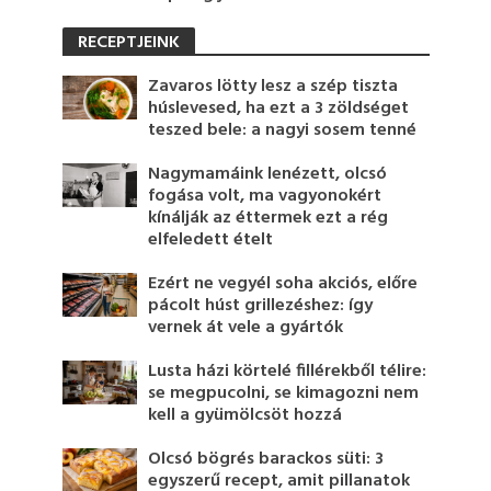
RECEPTJEINK
Zavaros lötty lesz a szép tiszta
húslevesed, ha ezt a 3 zöldséget
teszed bele: a nagyi sosem tenné
Nagymamáink lenézett, olcsó
fogása volt, ma vagyonokért
kínálják az éttermek ezt a rég
elfeledett ételt
Ezért ne vegyél soha akciós, előre
pácolt húst grillezéshez: így
vernek át vele a gyártók
Lusta házi körtelé fillérekből télire:
se megpucolni, se kimagozni nem
kell a gyümölcsöt hozzá
Olcsó bögrés barackos süti: 3
egyszerű recept, amit pillanatok