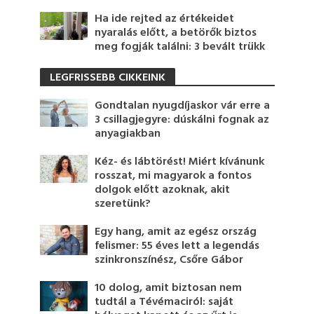
Ha ide rejted az értékeidet
nyaralás előtt, a betörők biztos
meg fogják találni: 3 bevált trükk
LEGFRISSEBB CIKKEINK
Gondtalan nyugdíjaskor vár erre a
3 csillagjegyre: dúskálni fognak az
anyagiakban
Kéz- és lábtörést! Miért kívánunk
rosszat, mi magyarok a fontos
dolgok előtt azoknak, akit
szeretünk?
Egy hang, amit az egész ország
felismer: 55 éves lett a legendás
szinkronszínész, Csőre Gábor
10 dolog, amit biztosan nem
tudtál a Tévémaciról: saját