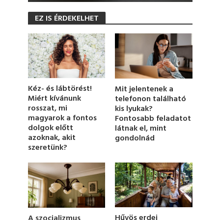
0
s
EZ IS ÉRDEKELHET
e
c
o
n
d
s
o
f
1
Kéz- és lábtörést!
Mit jelentenek a
m
Miért kívánunk
telefonon található
i
rosszat, mi
kis lyukak?
n
u
magyarok a fontos
Fontosabb feladatot
t
dolgok előtt
látnak el, mint
e
azoknak, akit
gondolnád
,
szeretünk?
3
s
e
c
o
n
d
s
Hűvös erdei
A szocializmus