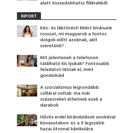
alatt összedobhatsz fillérekből
RIPORT
Kéz- és lábtörést! Miért kívánunk
rosszat, mi magyarok a fontos
dolgok előtt azoknak, akit
szeretünk?
Mit jelentenek a telefonon
található kis lyukak? Fontosabb
feladatot látnak el, mint
gondolnád
A szocializmus legrondább
csillárai voltak: ma már
százezreket érhetnek ezek a
darabok
Hűvös erdei kirándulások unokával
kisvasutakon: ez a 9 legszebb
hazai útvonal kánikulára