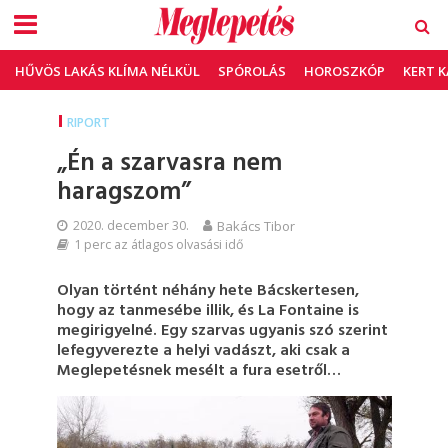
HŰVÖS LAKÁS KLÍMA NÉLKÜL
SPÓROLÁS
HOROSZKÓP
KERT 
RIPORT
„Én a szarvasra nem
haragszom”
2020. december 30.
Bakács Tibor
1 perc az átlagos olvasási idő
Olyan történt néhány hete Bácskertesen,
hogy az tanmesébe illik, és La Fontaine is
megirigyelné. Egy szarvas ugyanis szó szerint
lefegyverezte a helyi vadászt, aki csak a
Meglepetésnek mesélt a fura esetről…