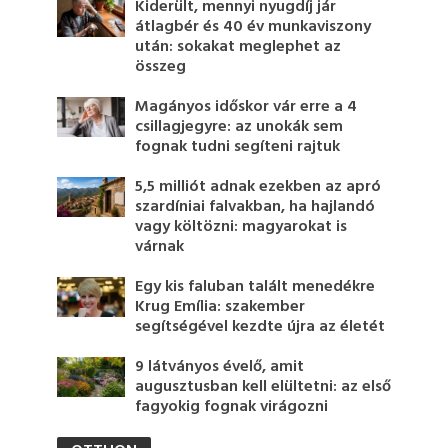
Kiderült, mennyi nyugdíj jár
átlagbér és 40 év munkaviszony
után: sokakat meglephet az
összeg
Magányos időskor vár erre a 4
csillagjegyre: az unokák sem
fognak tudni segíteni rajtuk
5,5 milliót adnak ezekben az apró
szardíniai falvakban, ha hajlandó
vagy költözni: magyarokat is
várnak
Egy kis faluban talált menedékre
Krug Emília: szakember
segítségével kezdte újra az életét
9 látványos évelő, amit
augusztusban kell elültetni: az első
fagyokig fognak virágozni