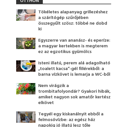
OTTHON
Tökéletes alapanyag grillezéshez
a szárítógép szűrőjében
összegyűlt szösz: többé ne dobd
ki
Egyszerre van ananász- és eperíze:
a magyar kertekben is megterem
ez az egzotikus gyümölcs
Isteni illatú, perem alá adagolható
„toalett kacsa”-gél fillérekből: a
barna vízkövet is lemarja a WC-ből
Nem virágzik a
trombitafolyondár? Gyakori hibák,
amiket nagyon sok amatőr kertész
elkövet
Tegyél egy kiskanálnyit ebből a
felmosóvízbe: az egész ház
napokig jó illatú lesz tőle