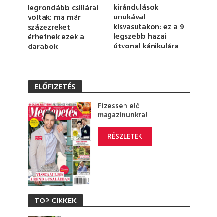
kirándulások
legrondább csillárai
unokával
voltak: ma már
kisvasutakon: ez a 9
százezreket
legszebb hazai
érhetnek ezek a
útvonal kánikulára
darabok
ELŐFIZETÉS
Fizessen elő
magazinunkra!
RÉSZLETEK
TOP CIKKEK