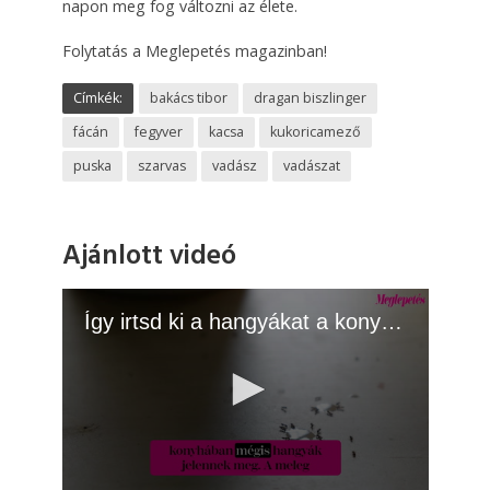
napon meg fog változni az élete.
Folytatás a Meglepetés magazinban!
Címkék:
bakács tibor
dragan biszlinger
fácán
fegyver
kacsa
kukoricamező
puska
szarvas
vadász
vadászat
Ajánlott videó
Így irtsd ki a hangyákat a konyhából