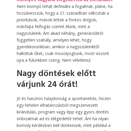
Nem könnyű tehát definiálni a fogalmat, pláne, ha
hozzávesszük, hogy a 21. században változtak a
prioritások, mások lettek a fontos dolgok,
másfajta felfogás szerint élünk, mint a
nagyszüleink. Ám akad néhány, generációktól
független szabály, amelyen lehet, hogy
gyerekkorunkban, amikor a nagyszüleinktől
hallottuk őket, csak mosolyogtunk, most viszont
újra a fülünkben cseng. Nem véletlenül.
Nagy döntések előtt
várjunk 24 órát!
Jó és hasznos tulajdonság a spontaneitás, hiszen
egy hirtelen elhatározásból megszervezett
kirándulás, program vagy épp egy gyors döntés
önbizalmat ad és elégedetté tehet. Ám ha olyan
komoly kérdésben kell döntenünk, mint például a