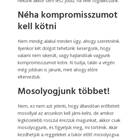
nekünk akkor sem lesz jobb, ha vele foglalkozunk.
Néha kompromisszumot
kell kötni
Nem mindig alakul minden úgy, ahogy szeretnénk.
Ilyenkor két dolgot tehetünk: kesergünk, hogy
valami nem sikerült, vagy hajlandóak vagyunk
kompromisszumot kötni. Ki tudja, talán a végén
még jobban is járunk, mint ahogy előre
elterveztük.
Mosolyogjunk többet!
Nem, ez nem azt jelenti, hogy állandóan erőltetett
mosollyal az arcunkon kell járni-kelni, de amikor
legközelebb rosszul érezzük magunkat, akkor csak
mosolyogjunk, és figyeljük meg, mi történik. Akár
kezdhetjük a reggeleket a tükör előtt mosolyogva.