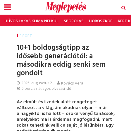
HŰVÖS LAKÁS KLÍMA NÉLKÜL
SPÓROLÁS
HOROSZKÓP
KERT 
RIPORT
10+1 boldogságtipp az
idősebb generációtól: a
másodikra eddig senki sem
gondolt
2025. augusztus 2.
Kovács Vera
5 perc az átlagos olvasási idő
Az elmúlt évtizedek alatt rengeteget
változott a világ, ám akadnak olyan – már
a nagyiktól is hallott – örökérvényű tanácsok,
amelyeket ma is érdemes megfogadni, mert
sokat tehetünk velük a saját jóllétünkért. Egy