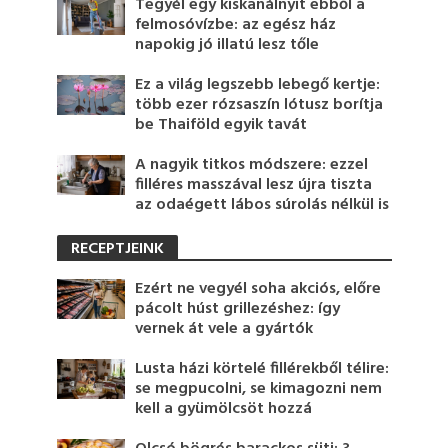
Tegyél egy kiskanálnyit ebből a
felmosóvízbe: az egész ház
napokig jó illatú lesz tőle
Ez a világ legszebb lebegő kertje:
több ezer rózsaszín lótusz borítja
be Thaiföld egyik tavát
A nagyik titkos módszere: ezzel
filléres masszával lesz újra tiszta
az odaégett lábos súrolás nélkül is
RECEPTJEINK
Ezért ne vegyél soha akciós, előre
pácolt húst grillezéshez: így
vernek át vele a gyártók
Lusta házi körtelé fillérekből télire:
se megpucolni, se kimagozni nem
kell a gyümölcsöt hozzá