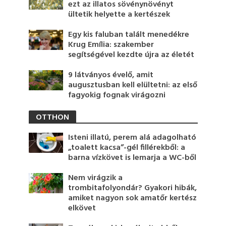
ezt az illatos sövénynövényt
ültetik helyette a kertészek
Egy kis faluban talált menedékre
Krug Emília: szakember
segítségével kezdte újra az életét
9 látványos évelő, amit
augusztusban kell elültetni: az első
fagyokig fognak virágozni
OTTHON
Isteni illatú, perem alá adagolható
„toalett kacsa”-gél fillérekből: a
barna vízkövet is lemarja a WC-ből
Nem virágzik a
trombitafolyondár? Gyakori hibák,
amiket nagyon sok amatőr kertész
elkövet