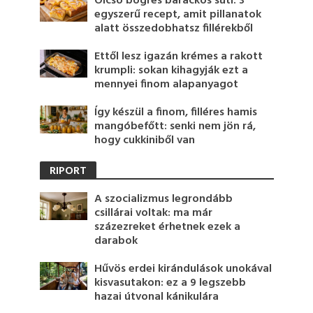
Olcsó bögrés barackos süti: 3
egyszerű recept, amit pillanatok
alatt összedobhatsz fillérekből
Ettől lesz igazán krémes a rakott
krumpli: sokan kihagyják ezt a
mennyei finom alapanyagot
Így készül a finom, filléres hamis
mangóbefőtt: senki nem jön rá,
hogy cukkiniből van
RIPORT
A szocializmus legrondább
csillárai voltak: ma már
százezreket érhetnek ezek a
darabok
Hűvös erdei kirándulások unokával
kisvasutakon: ez a 9 legszebb
hazai útvonal kánikulára