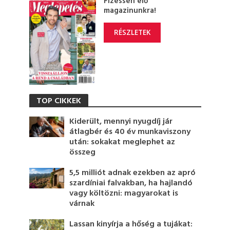
Fizessen elő
magazinunkra!
RÉSZLETEK
TOP CIKKEK
Kiderült, mennyi nyugdíj jár
átlagbér és 40 év munkaviszony
után: sokakat meglephet az
összeg
5,5 milliót adnak ezekben az apró
szardíniai falvakban, ha hajlandó
vagy költözni: magyarokat is
várnak
Lassan kinyírja a hőség a tujákat: