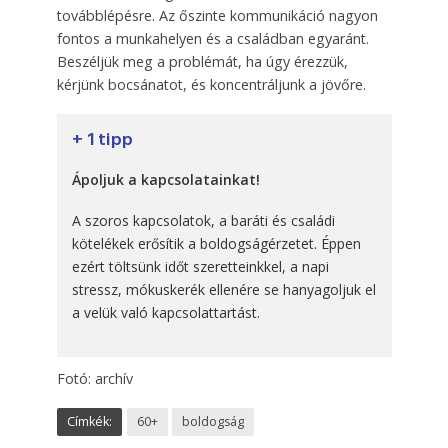
továbblépésre. Az őszinte kommunikáció nagyon
fontos a munkahelyen és a családban egyaránt.
Beszéljük meg a problémát, ha úgy érezzük,
kérjünk bocsánatot, és koncentráljunk a jövőre.
+ 1 tipp
Ápoljuk a kapcsolatainkat!
A szoros kapcsolatok, a baráti és családi
kötelékek erősítik a boldogságérzetet. Éppen
ezért töltsünk időt szeretteinkkel, a napi
stressz, mókuskerék ellenére se hanyagoljuk el
a velük való kapcsolattartást.
Fotó: archív
Címkék:
60+
boldogság