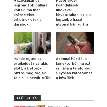
Hűvös erdei
A szocializmus
6
kirándulások
legrondább csillárai
s
unokával
voltak: ma már
e
c
kisvasutakon: ez a 9
százezreket
o
legszebb hazai
érhetnek ezek a
n
útvonal kánikulára
darabok
d
s
Azonnal húzd ki a
Ha ide rejted az
konektorból, ha ezt
értékeidet nyaralás
csinálja a telefonod:
előtt, a betörők
súlyosan károsodhat
biztos meg fogják
a készülék
találni: 3 bevált trükk
ELŐFIZETÉS