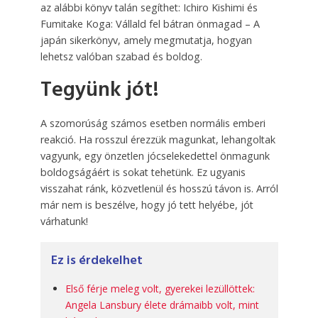
az alábbi könyv talán segíthet: Ichiro Kishimi és
Fumitake Koga: Vállald fel bátran önmagad – A
japán sikerkönyv, amely megmutatja, hogyan
lehetsz valóban szabad és boldog.
Tegyünk jót!
A szomorúság számos esetben normális emberi
reakció. Ha rosszul érezzük magunkat, lehangoltak
vagyunk, egy önzetlen jócselekedettel önmagunk
boldogságáért is sokat tehetünk. Ez ugyanis
visszahat ránk, közvetlenül és hosszú távon is. Arról
már nem is beszélve, hogy jó tett helyébe, jót
várhatunk!
Ez is érdekelhet
Első férje meleg volt, gyerekei lezüllöttek:
Angela Lansbury élete drámaibb volt, mint