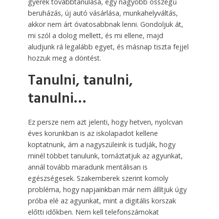
gyerek továbbtanulása, egy nagyobb összegű
beruházás, új autó vásárlása, munkahelyváltás,
akkor nem árt óvatosabbnak lenni. Gondoljuk át,
mi szól a dolog mellett, és mi ellene, majd
aludjunk rá legalább egyet, és másnap tiszta fejjel
hozzuk meg a döntést.
Tanulni, tanulni,
tanulni…
Ez persze nem azt jelenti, hogy hetven, nyolcvan
éves korunkban is az iskolapadot kellene
koptatnunk, ám a nagyszüleink is tudják, hogy
minél többet tanulunk, tornáztatjuk az agyunkat,
annál tovább maradunk mentálisan is
egészségesek. Szakemberek szerint komoly
probléma, hogy napjainkban már nem állítjuk úgy
próba elé az agyunkat, mint a digitális korszak
előtti időkben. Nem kell telefonszámokat