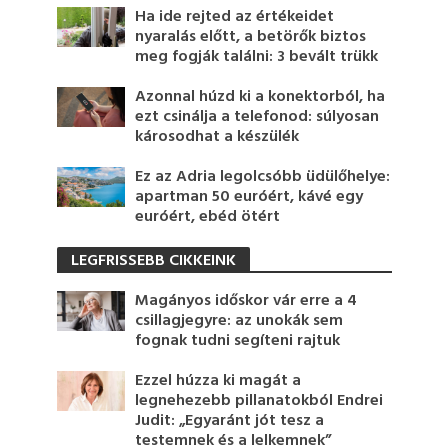
Ha ide rejted az értékeidet
nyaralás előtt, a betörők biztos
meg fogják találni: 3 bevált trükk
Azonnal húzd ki a konektorból, ha
ezt csinálja a telefonod: súlyosan
károsodhat a készülék
Ez az Adria legolcsóbb üdülőhelye:
apartman 50 euróért, kávé egy
euróért, ebéd ötért
LEGFRISSEBB CIKKEINK
Magányos időskor vár erre a 4
csillagjegyre: az unokák sem
fognak tudni segíteni rajtuk
Ezzel húzza ki magát a
legnehezebb pillanatokból Endrei
Judit: „Egyaránt jót tesz a
testemnek és a lelkemnek”