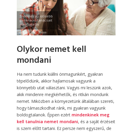
Érdemes az idősebb
generáció tanácsait
megfogadni
Olykor nemet kell
mondani
Ha nem tudunk kiállni önmagunkért, gyakran
tépelődünk, akkor hajlamosak vagyunk a
könnyebb utat választani. Vagyis mi leszünk azok,
akik mindenre megkérhetők, és ritkán mondunk
nemet. Miközben a környezetünk általában szereti,
hogy támaszkodhat ránk, mi gyakran vagyunk
boldogtalanok. Éppen ezért
mindenkinek meg
kell tanulnia nemet mondani
, és a saját érzéseit
is szem előtt tartani. Ez persze nem egyszerű, de