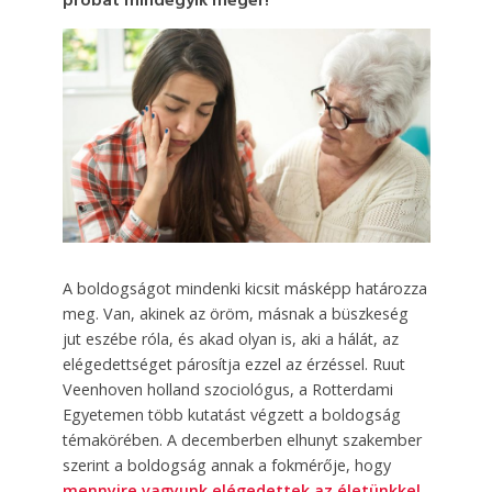
próbát mindegyik megér!
A boldogságot mindenki kicsit másképp határozza
meg. Van, akinek az öröm, másnak a büszkeség
jut eszébe róla, és akad olyan is, aki a hálát, az
elégedettséget párosítja ezzel az érzéssel. Ruut
Veenhoven holland szociológus, a Rotterdami
Egyetemen több kutatást végzett a boldogság
témakörében. A decemberben elhunyt szakember
szerint a boldogság annak a fokmérője, hogy
mennyire vagyunk elégedettek az életünkkel.