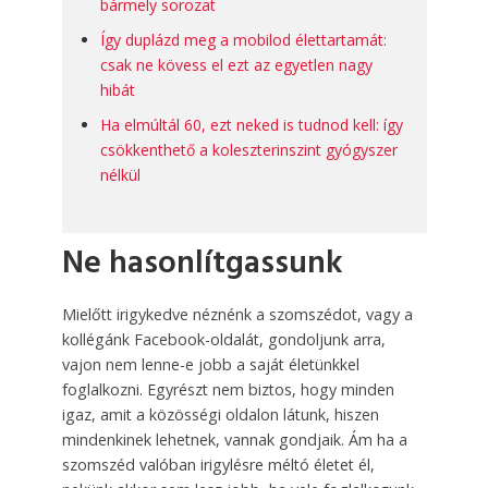
bármely sorozat
Így duplázd meg a mobilod élettartamát:
csak ne kövess el ezt az egyetlen nagy
hibát
Ha elmúltál 60, ezt neked is tudnod kell: így
csökkenthető a koleszterinszint gyógyszer
nélkül
Ne hasonlítgassunk
Mielőtt irigykedve néznénk a szomszédot, vagy a
kollégánk Facebook-oldalát, gondoljunk arra,
vajon nem lenne-e jobb a saját életünkkel
foglalkozni. Egyrészt nem biztos, hogy minden
igaz, amit a közösségi oldalon látunk, hiszen
mindenkinek lehetnek, vannak gondjaik. Ám ha a
szomszéd valóban irigylésre méltó életet él,