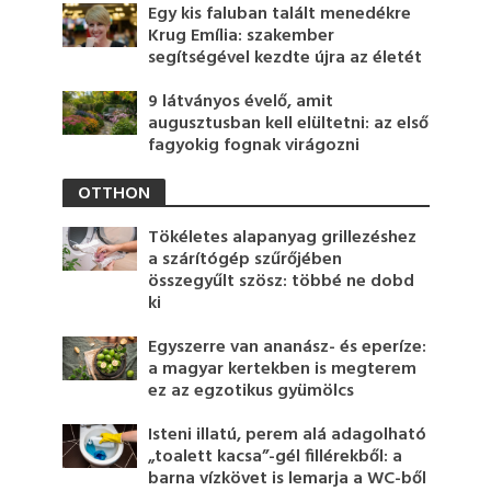
Egy kis faluban talált menedékre
Krug Emília: szakember
segítségével kezdte újra az életét
9 látványos évelő, amit
augusztusban kell elültetni: az első
fagyokig fognak virágozni
OTTHON
Tökéletes alapanyag grillezéshez
a szárítógép szűrőjében
összegyűlt szösz: többé ne dobd
ki
Egyszerre van ananász- és eperíze:
a magyar kertekben is megterem
ez az egzotikus gyümölcs
Isteni illatú, perem alá adagolható
„toalett kacsa”-gél fillérekből: a
barna vízkövet is lemarja a WC-ből