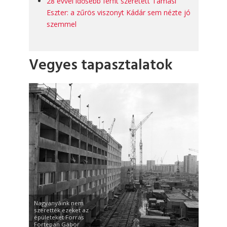
28 évvel idősebb férfit szeretett Tamási
Eszter: a zűrös viszonyt Kádár sem nézte jó
szemmel
Vegyes tapasztalatok
Nagyanyáink nem
szerették ezeket az
épületeket Forrás
Fortepan Gábor