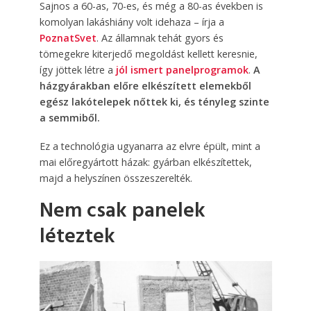
Sajnos a 60-as, 70-es, és még a 80-as években is
komolyan lakáshiány volt idehaza – írja a
PoznatSvet
. Az államnak tehát gyors és
tömegekre kiterjedő megoldást kellett keresnie,
így jöttek létre a
jól ismert panelprogramok
.
A
házgyárakban előre elkészített elemekből
egész lakótelepek nőttek ki, és tényleg szinte
a semmiből.
Ez a technológia ugyanarra az elvre épült, mint a
mai előregyártott házak: gyárban elkészítettek,
majd a helyszínen összeszerelték.
Nem csak panelek
léteztek