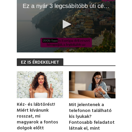
Ez a nyár 3 legcsábítóbb úti célja Európában 2026-ban
0
s
EZ IS ÉRDEKELHET
e
c
o
n
d
s
o
f
1
Kéz- és lábtörést!
Mit jelentenek a
m
Miért kívánunk
telefonon található
i
rosszat, mi
kis lyukak?
n
u
magyarok a fontos
Fontosabb feladatot
t
dolgok előtt
látnak el, mint
e