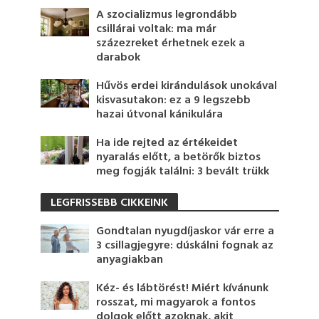
A szocializmus legrondább
csillárai voltak: ma már
százezreket érhetnek ezek a
darabok
Hűvös erdei kirándulások unokával
kisvasutakon: ez a 9 legszebb
hazai útvonal kánikulára
Ha ide rejted az értékeidet
nyaralás előtt, a betörők biztos
meg fogják találni: 3 bevált trükk
LEGFRISSEBB CIKKEINK
Gondtalan nyugdíjaskor vár erre a
3 csillagjegyre: dúskálni fognak az
anyagiakban
Kéz- és lábtörést! Miért kívánunk
rosszat, mi magyarok a fontos
dolgok előtt azoknak, akit