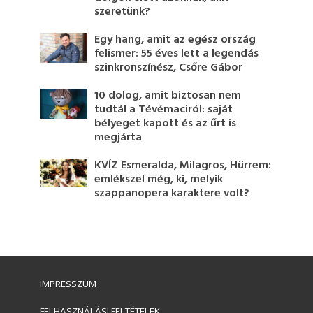
szeretünk?
Egy hang, amit az egész ország
felismer: 55 éves lett a legendás
szinkronszínész, Csőre Gábor
10 dolog, amit biztosan nem
tudtál a Tévémaciról: saját
bélyeget kapott és az űrt is
megjárta
KVÍZ Esmeralda, Milagros, Hürrem:
emlékszel még, ki, melyik
szappanopera karaktere volt?
IMPRESSZUM
FELHASZNÁLÁSI FELTÉTELEK