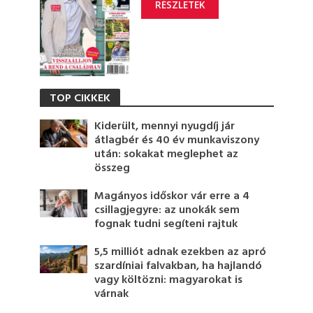
RÉSZLETEK
TOP CIKKEK
Kiderült, mennyi nyugdíj jár
átlagbér és 40 év munkaviszony
után: sokakat meglephet az
összeg
Magányos időskor vár erre a 4
csillagjegyre: az unokák sem
fognak tudni segíteni rajtuk
5,5 milliót adnak ezekben az apró
szardíniai falvakban, ha hajlandó
vagy költözni: magyarokat is
várnak