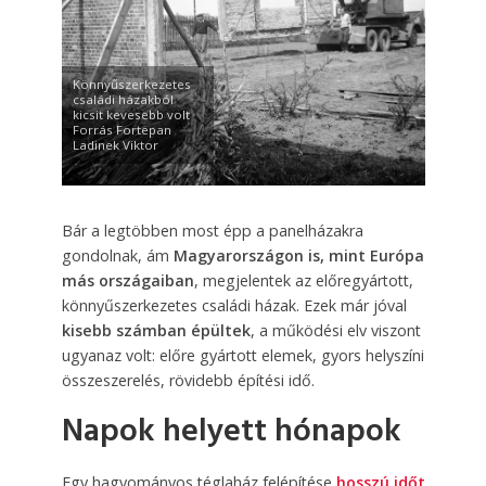
Könnyűszerkezetes
családi házakból
kicsit kevesebb volt
Forrás Fortepan
Ladinek Viktor
Bár a legtöbben most épp a panelházakra
gondolnak, ám
Magyarországon is, mint Európa
más országaiban
, megjelentek az előregyártott,
könnyűszerkezetes családi házak. Ezek már jóval
kisebb számban épültek
, a működési elv viszont
ugyanaz volt: előre gyártott elemek, gyors helyszíni
összeszerelés, rövidebb építési idő.
Napok helyett hónapok
Egy hagyományos téglaház felépítése
hosszú időt