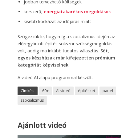
jobban tervezhető költségek
korszerű,
energiatakarékos megoldások
kisebb kockázat az időjárás miatt
Szögezzük le, hogy míg a szocializmus idején az
előregyártott építés sokszor szükségmegoldás
volt, addig ma inkább tudatos választás.
Sőt,
egyes készházak már kifejezetten prémium
kategóriát képviselnek.
A videó AI alapú programmal készült.
Címkék:
60+
AI videó
építészet
panel
szocializmus
Ajánlott videó