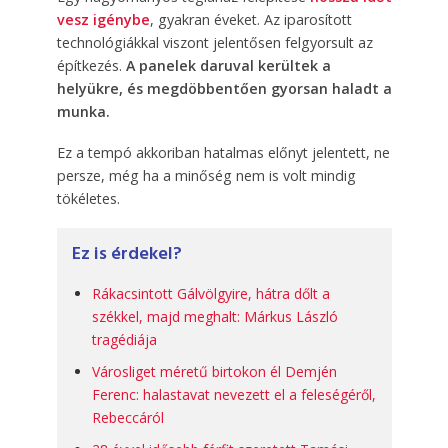
vesz igénybe
, gyakran éveket. Az iparosított
technológiákkal viszont jelentősen felgyorsult az
építkezés.
A panelek daruval kerültek a
helyükre, és megdöbbentően gyorsan haladt a
munka.
Ez a tempó akkoriban hatalmas előnyt jelentett, ne
persze, még ha a minőség nem is volt mindig
tökéletes.
Ez is érdekel?
Rákacsintott Gálvölgyire, hátra dőlt a
székkel, majd meghalt: Márkus László
tragédiája
Városliget méretű birtokon él Demjén
Ferenc: halastavat nevezett el a feleségéről,
Rebeccáról