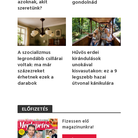
azoknak, akit
gondolnád
,
szeretünk?
1
0
s
e
c
o
n
d
s
Hűvös erdei
A szocializmus
kirándulások
legrondább csillárai
unokával
voltak: ma már
kisvasutakon: ez a 9
százezreket
legszebb hazai
érhetnek ezek a
útvonal kánikulára
darabok
ELŐFIZETÉS
Fizessen elő
magazinunkra!