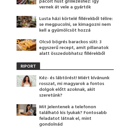
pácolt húst grillezéshez: így
vernek át vele a gyártók
Lusta házi körtelé fillérekből télire:
se megpucolni, se kimagozni nem
kell a gyümölcsöt hozzá
Olcsó bögrés barackos süti: 3
egyszerű recept, amit pillanatok
alatt összedobhatsz fillérekből
RIPORT
Kéz- és lábtörést! Miért kívánunk
rosszat, mi magyarok a fontos
dolgok előtt azoknak, akit
szeretünk?
Mit jelentenek a telefonon
található kis lyukak? Fontosabb
feladatot látnak el, mint
gondolnád