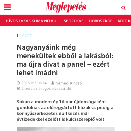
HŰVÖS LAKÁS KLÍMA NÉLKÜL
SPÓROLÁS
HOROSZKÓP
KERT 
RIPORT
Nagyanyáink még
menekültek ebből a lakásból:
ma újra divat a panel – ezért
lehet imádni
2026. május 14.
Némedi Kincső
2 perc az átlagos olvasási idő
Sokan a modern építőipar újdonságaként
gondolnak az előregyártott házakra, pedig a
könnyűszerkezetes építkezés már
évtizedekkel ezelőtt is kulcsszereplő volt.