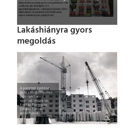
Lakáshiányra gyors
megoldás
A panelek építése
gyors megoldásnak
bizonyult a
szocializmusban
Forrás Fortepan
Juhász Tarcai
Annamária