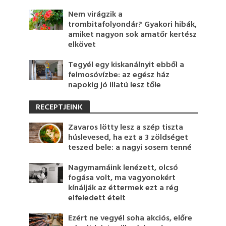
Nem virágzik a
trombitafolyondár? Gyakori hibák,
amiket nagyon sok amatőr kertész
elkövet
Tegyél egy kiskanálnyit ebből a
felmosóvízbe: az egész ház
napokig jó illatú lesz tőle
RECEPTJEINK
Zavaros lötty lesz a szép tiszta
húslevesed, ha ezt a 3 zöldséget
teszed bele: a nagyi sosem tenné
Nagymamáink lenézett, olcsó
fogása volt, ma vagyonokért
kínálják az éttermek ezt a rég
elfeledett ételt
Ezért ne vegyél soha akciós, előre