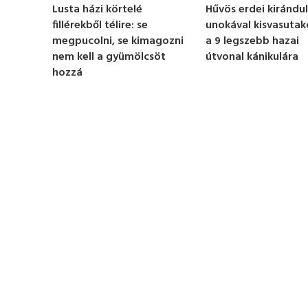
n
Hűvös erdei kirándu
Lusta házi körtelé
u
unokával kisvasutak
fillérekből télire: se
t
e
a 9 legszebb hazai
megpucolni, se kimagozni
,
útvonal kánikulára
nem kell a gyümölcsöt
2
hozzá
6
s
e
c
o
n
d
s
V
o
l
u
m
e
0
%