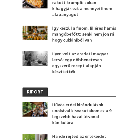
rakott krumpli: sokan
kihagyják ezt a mennyei finom
alapanyagot
Így készül a finom, filléres hamis
mangóbefőtt: senki nem jön rá,
hogy cukkiniből van
Ilyen volt az eredeti magyar
lecsó: egy döbbenetesen
egyszerű recept alapján
készítették
RIPORT
Hűvös erdei kirándulások
unokával kisvasutakon: ez a 9
legszebb hazai útvonal
kánikulára
Ha ide rejted az értékeidet