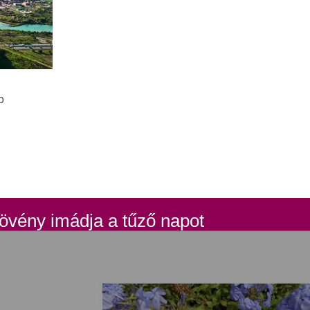
p
övény imádja a tűző napot