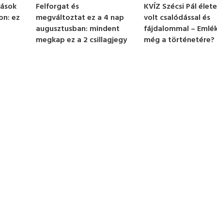
KVÍZ Szécsi Pál élete
lások
Felforgat és
volt csalódással és
on: ez
megváltoztat ez a 4 nap
fájdalommal – Emlék
augusztusban: mindent
még a történetére?
megkap ez a 2 csillagjegy