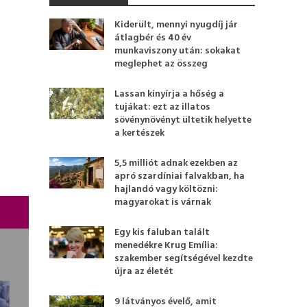
Kiderült, mennyi nyugdíj jár
átlagbér és 40 év
munkaviszony után: sokakat
meglephet az összeg
Lassan kinyírja a hőség a
tujákat: ezt az illatos
sövénynövényt ültetik helyette
a kertészek
5,5 milliót adnak ezekben az
apró szardíniai falvakban, ha
hajlandó vagy költözni:
magyarokat is várnak
Egy kis faluban talált
menedékre Krug Emília:
szakember segítségével kezdte
újra az életét
9 látványos évelő, amit