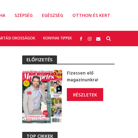
HA
SZÉPSÉG
EGÉSZSÉG
OTTHON ÉS KERT
ARTÁSI OKOSSÁGOK
KONYHAI TIPPEK
ELŐFIZETÉS
Fizessen elő
magazinunkra!
RÉSZLETEK
TOP CIKKEK