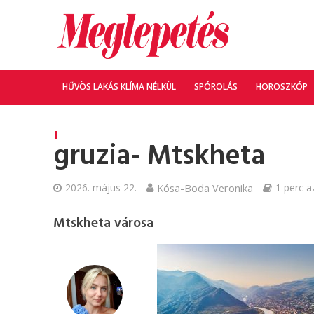
HŰVÖS LAKÁS KLÍMA NÉLKÜL
SPÓROLÁS
HOROSZKÓP
gruzia- Mtskheta
2026. május 22.
Kósa-Boda Veronika
1 perc a
Mtskheta városa