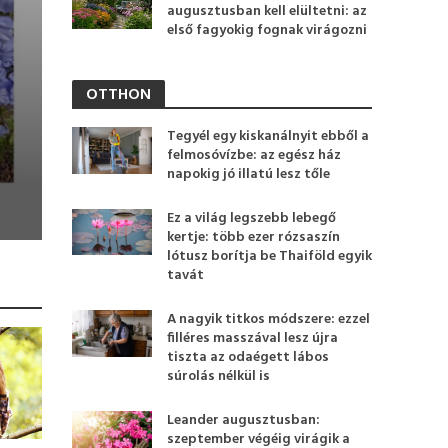
augusztusban kell elültetni: az
első fagyokig fognak virágozni
OTTHON
Tegyél egy kiskanálnyit ebből a
felmosóvízbe: az egész ház
napokig jó illatú lesz tőle
Ez a világ legszebb lebegő
kertje: több ezer rózsaszín
lótusz borítja be Thaiföld egyik
tavát
A nagyik titkos módszere: ezzel
filléres masszával lesz újra
tiszta az odaégett lábos
súrolás nélkül is
Leander augusztusban:
szeptember végéig virágik a