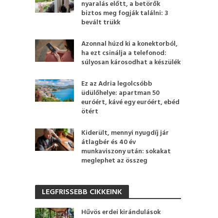
nyaralás előtt, a betörők
biztos meg fogják találni: 3
bevált trükk
Azonnal húzd ki a konektorból,
ha ezt csinálja a telefonod:
súlyosan károsodhat a készülék
Ez az Adria legolcsóbb
üdülőhelye: apartman 50
euróért, kávé egy euróért, ebéd
ötért
Kiderült, mennyi nyugdíj jár
átlagbér és 40 év
munkaviszony után: sokakat
meglephet az összeg
LEGFRISSEBB CIKKEINK
Hűvös erdei kirándulások