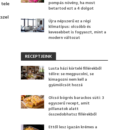
pompás növény, ha most
 tele
betartod ezt a 4 dolgot
szel
Újra népszerű ez a régi
klímatípus: olcsóbb és
kevesebbet is fogyaszt, mint a
modern változat
RECEPTJEINK
Lusta házi körtelé fillérekből
télire: se megpucolni, se
kimagozni nem kell a
gyümölcsöt hozzá
Olcsó bögrés barackos süti: 3
egyszerű recept, amit
pillanatok alatt
összedobhatsz fillérekből
Ettől lesz igazán krémes a