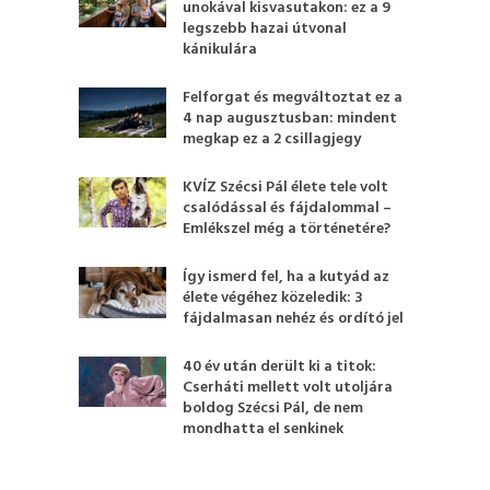
unokával kisvasutakon: ez a 9
legszebb hazai útvonal
kánikulára
Felforgat és megváltoztat ez a
4 nap augusztusban: mindent
megkap ez a 2 csillagjegy
KVÍZ Szécsi Pál élete tele volt
csalódással és fájdalommal –
Emlékszel még a történetére?
Így ismerd fel, ha a kutyád az
élete végéhez közeledik: 3
fájdalmasan nehéz és ordító jel
40 év után derült ki a titok:
Cserháti mellett volt utoljára
boldog Szécsi Pál, de nem
mondhatta el senkinek